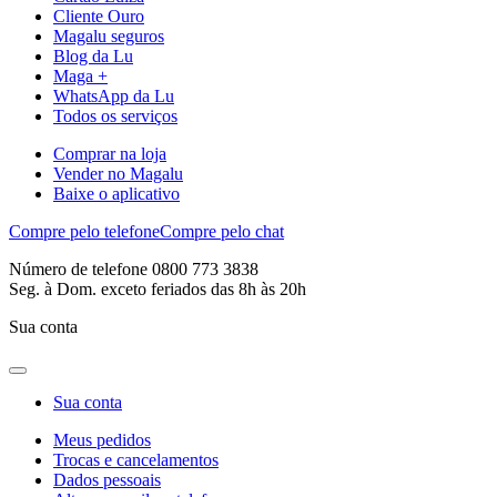
Cliente Ouro
Magalu seguros
Blog da Lu
Maga +
WhatsApp da Lu
Todos os serviços
Comprar na loja
Vender no Magalu
Baixe o aplicativo
Compre pelo telefone
Compre pelo chat
Número de telefone 0800 773 3838
Seg. à Dom. exceto feriados das 8h às 20h
Sua conta
Sua conta
Meus pedidos
Trocas e cancelamentos
Dados pessoais