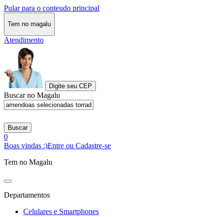
Pular para o conteudo principal
Tem no magalu
Atendimento
Digite seu CEP
Buscar no Magalu
Buscar
0
Boas vindas :)
Entre ou Cadastre-se
Tem no Magalu
Departamentos
Celulares e Smartphones