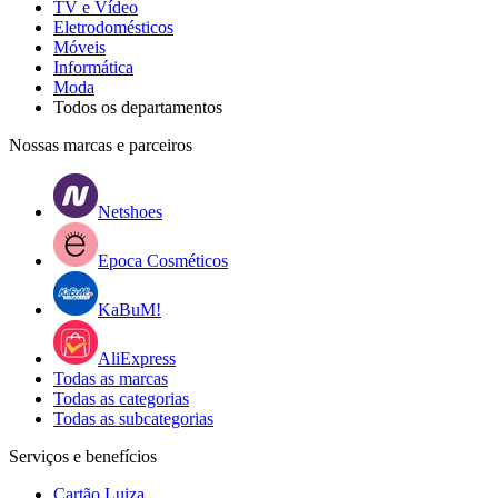
TV e Vídeo
Eletrodomésticos
Móveis
Informática
Moda
Todos os departamentos
Nossas marcas e parceiros
Netshoes
Epoca Cosméticos
KaBuM!
AliExpress
Todas as marcas
Todas as categorias
Todas as subcategorias
Serviços e benefícios
Cartão Luiza