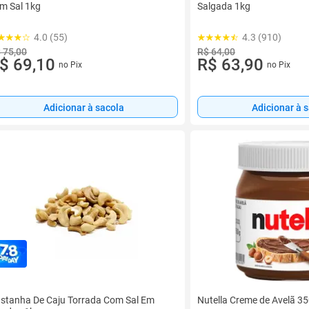
m Sal 1kg
Salgada 1kg
4.0 (55)
4.3 (910)
 75,00
R$ 64,00
$ 69,10
R$ 63,90
no Pix
no Pix
Adicionar à sacola
Adicionar à 
stanha De Caju Torrada Com Sal Em
Nutella Creme de Avelã 3