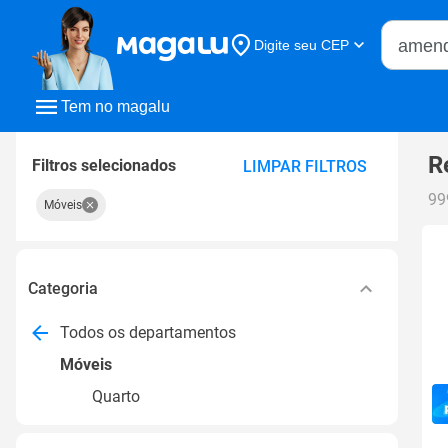
Buscar n
Digite seu CEP
Buscar
Tem no magalu
R
Filtros selecionados
LIMPAR FILTROS
99
Móveis
Categoria
Todos os departamentos
Móveis
Quarto