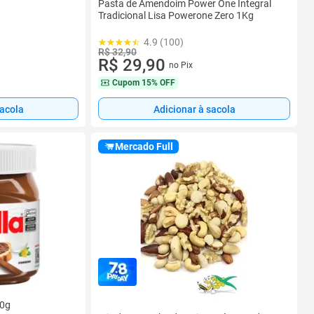
Pasta de Amendoim Power One Integral
Tradicional Lisa Powerone Zero 1Kg
4.9 (100)
R$ 32,90
R$ 29,90
no Pix
Cupom
15% OFF
sacola
Adicionar à sacola
Mercado Full
50g