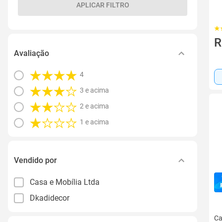
APLICAR FILTRO
R
Avaliação
4
3 e acima
2 e acima
1 e acima
Vendido por
Casa e Mobília Ltda
Dkadidecor
Ca