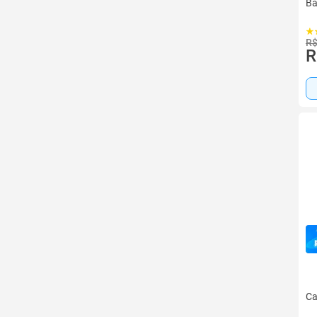
Ba
R$
R
Ca