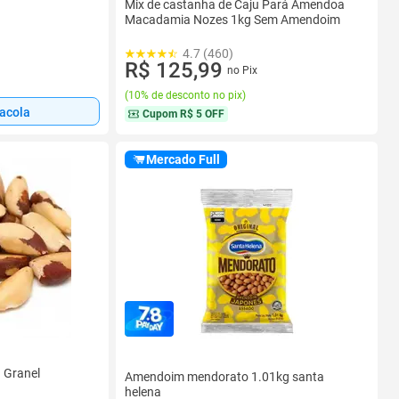
Mix de castanha de Caju Pará Amendoa
Macadamia Nozes 1kg Sem Amendoim
4.7 (460)
R$ 125,99
no Pix
(
10% de desconto no pix
)
sacola
Cupom
R$ 5 OFF
Mercado Full
 Granel
Amendoim mendorato 1.01kg santa
helena