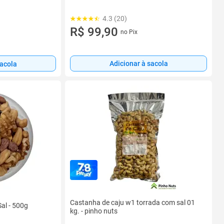
4.3 (20)
R$ 99,90
no Pix
Adicionar à sacola
sacola
Castanha de caju w1 torrada com sal 01
al - 500g
kg. - pinho nuts