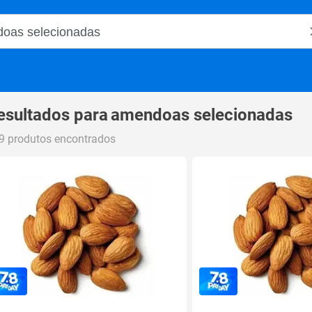
o Magalu
esultados para
amendoas selecionadas
9 produtos encontrados