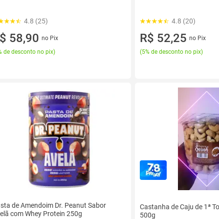
4.8 (25)
4.8 (20)
$ 58,90
R$ 52,25
no Pix
no Pix
 de desconto no pix
)
(
5% de desconto no pix
)
sta de Amendoim Dr. Peanut Sabor
Castanha de Caju de 1ª To
elã com Whey Protein 250g
500g