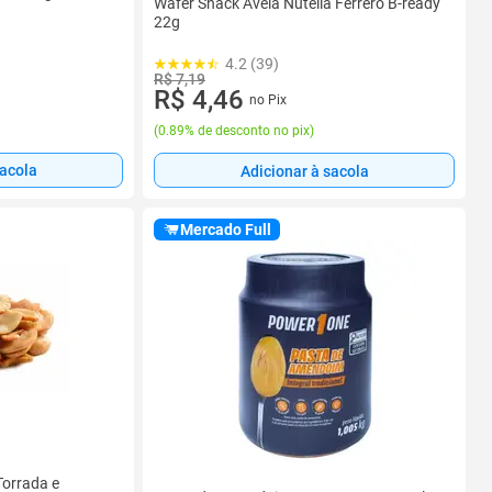
Wafer Snack Avelã Nutella Ferrero B-ready
22g
4.2 (39)
R$ 7,19
R$ 4,46
no Pix
(
0.89% de desconto no pix
)
sacola
Adicionar à sacola
Mercado Full
orrada e