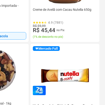
 Importada -
Creme de Avelã com Cacau Nutella 650g
4.9 (7881)
R$ 59,99
R$ 45,44
no Pix
sacola
(
1% de desconto no pix
)
Mercado Full
al - 1kg