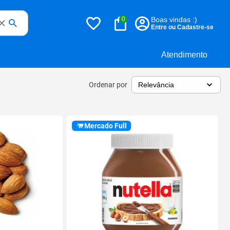
0
Boas vindas :)
Entre ou Cadastre-se
Atendimento
Ordenar por
Mercado Full