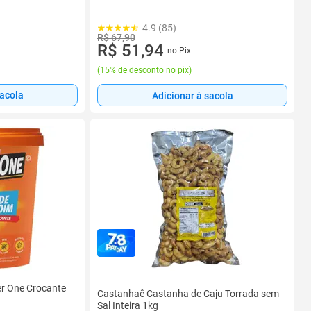
4.9 (85)
R$ 67,90
R$ 51,94
no Pix
(
15% de desconto no pix
)
sacola
Adicionar à sacola
r One Crocante
Castanhaê Castanha de Caju Torrada sem
Sal Inteira 1kg