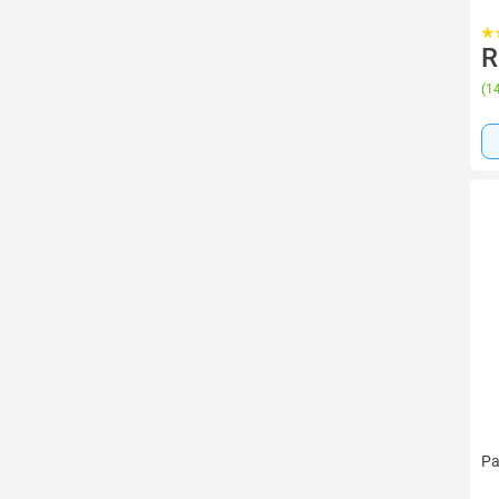
R
(
14
Pa