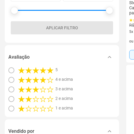
St
Ca
pa
R$
APLICAR FILTRO
5x
5 v
o
Avaliação
5
4 e acima
3 e acima
2 e acima
1 e acima
Vendido por