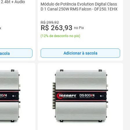
2.4bt + Audio
Módulo de Potência Evolution Digital Class
D 1 Canal 250W RMS Falcon - DF250.1EHX
R$ 299,92
R$ 263,93
no Pix
x
(
12% de desconto no pix
)
Adicionar à sacola
sacola