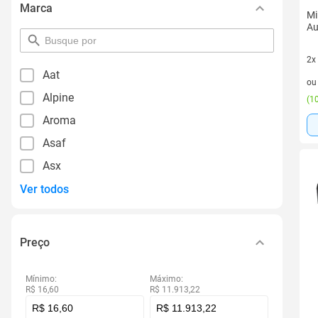
Marca
Mi
Au
pesquisar
por
2x
filtro
Aat
2 v
o
Alpine
(
10
Aroma
Asaf
Asx
Ver todos
Preço
Mínimo:
Máximo:
R$ 16,60
R$ 11.913,22