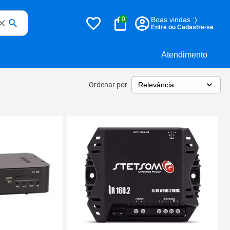
0
Boas vindas :)
Entre ou Cadastre-se
Atendimento
Ordenar por