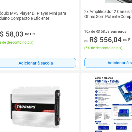
2x Amplificador 2 Canais
dulo MP3 Player DFPlayer Mini para
Ohms Som Potente Comp
duino Compacto e Eficiente
10x de R$ 58,53 sem juros
$ 58,03
no Pix
10 vez de R$ 58,53 sem juros
R$ 556,04
no Pi
ou
 de desconto no pix
)
(
5% de desconto no pix
)
Adicionar à 
Adicionar à sacola