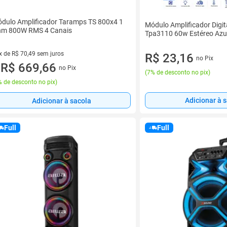
dulo Amplificador Taramps TS 800x4 1
Módulo Amplificador Digit
m 800W RMS 4 Canais
Tpa3110 60w Estéreo Azu
x de R$ 70,49 sem juros
R$ 23,16
no Pix
vez de R$ 70,49 sem juros
R$ 669,66
no Pix
u
(
7% de desconto no pix
)
 de desconto no pix
)
Adicionar à 
Adicionar à sacola
Full
Full