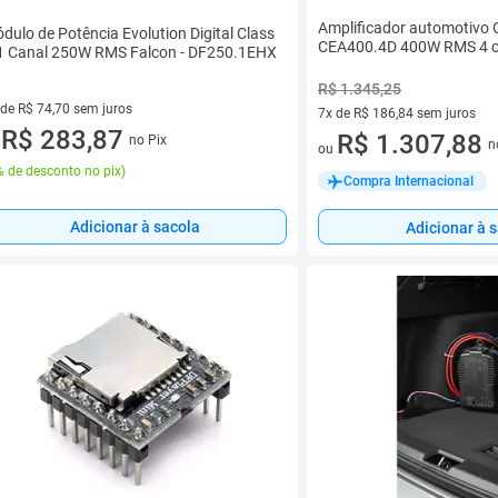
Amplificador automotivo
dulo de Potência Evolution Digital Class
CEA400.4D 400W RMS 4 ca
1 Canal 250W RMS Falcon - DF250.1EHX
R$ 1.345,25
 de R$ 74,70 sem juros
7x de R$ 186,84 sem juros
ez de R$ 74,70 sem juros
R$ 283,87
7 vez de R$ 186,84 sem juros
R$ 1.307,88
no Pix
u
n
ou
 de desconto no pix
)
Compra Internacional
Adicionar à sacola
Adicionar à 