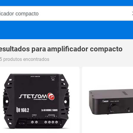
o Magalu
esultados para
amplificador compacto
5 produtos encontrados