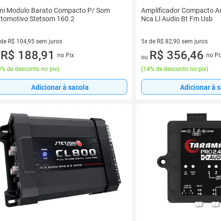
ni Modulo Barato Compacto P/ Som
Amplificador Compacto A
tomotivo Stetsom 160.2
Nca Ll Audio Bt Fm Usb
 de R$ 104,95 sem juros
5x de R$ 82,90 sem juros
ez de R$ 104,95 sem juros
R$ 188,91
5 vez de R$ 82,90 sem juros
R$ 356,46
no Pix
no Pi
u
ou
% de desconto no pix
)
(
14% de desconto no pix
)
Adicionar à sacola
Adicionar à 