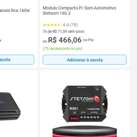
Modulo Compacto P/ Som Automotivo
Canais Rca 160w
Stetsom 160.2
4.4 (78)
7x de R$ 71,59 sem juros
7 vez de R$ 71,59 sem juros
R$ 466,06
no Pix
x
ou
(
7% de desconto no pix
)
sacola
Adicionar à sacola