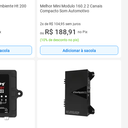
mbiente Ht 200
Melhor Mini Modulo 160.2 2 Canais
Compacto Som Automotivo
2x de R$ 104,95 sem juros
2 vez de R$ 104,95 sem juros
R$ 188,91
x
no Pix
ou
(
10% de desconto no pix
)
sacola
Adicionar à sacola