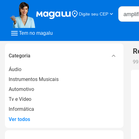
Buscar n
Digite seu CEP
Buscar
Tem no magalu
R
Categoria
99
Áudio
Instrumentos Musicais
Automotivo
Tv e Vídeo
Informática
Ver todos