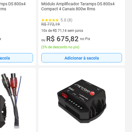
amps DS 800x4
Módulo Amplificador Taramps DS 800x4
Rms
Compact 4 Canais 800w Rms
5.0 (8)
R$ 772,19
10x de R$ 71,14 sem juros
10 vez de R$ 71,14 sem juros
R$ 675,82
x
no Pix
ou
(
5% de desconto no pix
)
sacola
Adicionar à sacola