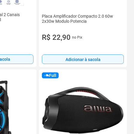
al 2 Canais
Placa Amplificador Compacto 2.0 60w
l
2x30w Modulo Potencia
R$ 22,90
no Pix
sacola
Adicionar à sacola
Full