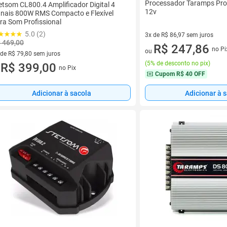
Processador Taramps Pro 
etsom CL800.4 Amplificador Digital 4
12v
nais 800W RMS Compacto e Flexível
ra Som Profissional
5.0 (2)
3x de R$ 86,97 sem juros
 469,00
3 vez de R$ 86,97 sem juros
R$ 247,86
no Pi
ou
 de R$ 79,80 sem juros
(
5% de desconto no pix
)
ez de R$ 79,80 sem juros
R$ 399,00
no Pix
u
Cupom
R$ 40 OFF
Adicionar à sacola
Adicionar à 