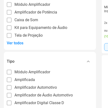
Módulo Amplificador
Mi
Ir
Amplificador de Potência
Caixa de Som
2x
Kit para Equipamento de Áudio
2 v
o
Tela de Projeção
(
10
Ver todos
Tipo
Módulo Amplificador
Amplificada
Amplificador Automotivo
Amplificador de Áudio Automotivo
Amplificador Digital Classe D