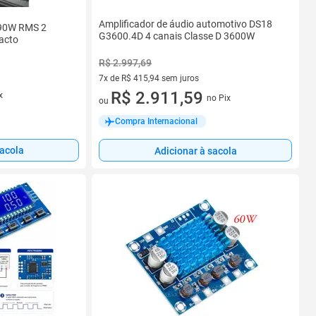
Amplificador de áudio automotivo DS18
 90W RMS 2
G3600.4D 4 canais Classe D 3600W
acto
R$ 2.997,69
7x de R$ 415,94 sem juros
7 vez de R$ 415,94 sem juros
R$ 2.911,59
x
no Pix
ou
Compra Internacional
sacola
Adicionar à sacola