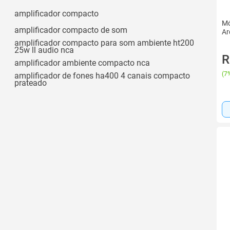
Branca
Ver todos
amplificador compacto
Branco
Mó
amplificador compacto de som
Ar
Preta
amplificador compacto para som ambiente ht200
25w ll audio nca
Ver todos
R
amplificador ambiente compacto nca
(
7%
amplificador de fones ha400 4 canais compacto
prateado