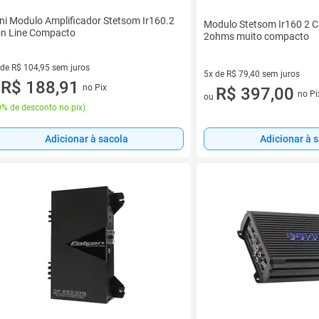
ni Modulo Amplificador Stetsom Ir160.2
Modulo Stetsom Ir160 2 
on Line Compacto
2ohms muito compacto
 de R$ 104,95 sem juros
5x de R$ 79,40 sem juros
ez de R$ 104,95 sem juros
R$ 188,91
no Pix
5 vez de R$ 79,40 sem juros
R$ 397,00
u
no Pi
ou
% de desconto no pix
)
Adicionar à 
Adicionar à sacola