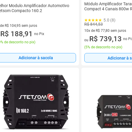
Módulo Amplificador Tar
lhor Modulo Amplificador Automotivo
Compact 4 Canais 800w 
etsom Compacto 160.2
5.0 (8)
R$ 844,53
 de R$ 104,95 sem juros
10x de R$ 77,80 sem juros
ez de R$ 104,95 sem juros
R$ 188,91
no Pix
u
10 vez de R$ 77,80 sem juros
R$ 739,13
no Pi
ou
% de desconto no pix
)
(
5% de desconto no pix
)
Adicionar à sacola
Adicionar à 