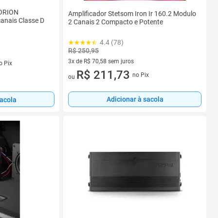
 ORION
Amplificador Stetsom Iron Ir 160.2 Modulo
nais Classe D
2 Canais 2 Compacto e Potente
4.4 (78)
R$ 250,95
3x de R$ 70,58 sem juros
o Pix
3 vez de R$ 70,58 sem juros
R$ 211,73
no Pix
ou
Adicionar à sacola
sacola