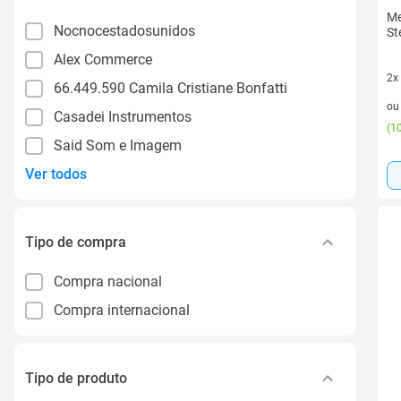
Me
Nocnocestadosunidos
St
Alex Commerce
2x
66.449.590 Camila Cristiane Bonfatti
2 v
o
Casadei Instrumentos
(
10
Said Som e Imagem
Ver todos
Tipo de compra
Compra nacional
Compra internacional
Tipo de produto