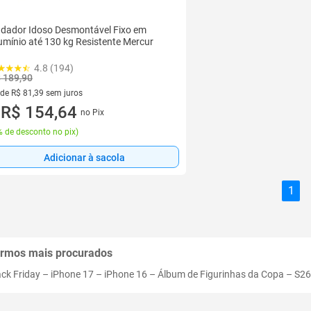
dador Idoso Desmontável Fixo em
umínio até 130 kg Resistente Mercur
4.8 (194)
 189,90
 de R$ 81,39 sem juros
ez de R$ 81,39 sem juros
R$ 154,64
no Pix
u
 de desconto no pix
)
Adicionar à sacola
1
rmos mais procurados
ack Friday
–
iPhone 17
–
iPhone 16
–
Álbum de Figurinhas da Copa
–
S26