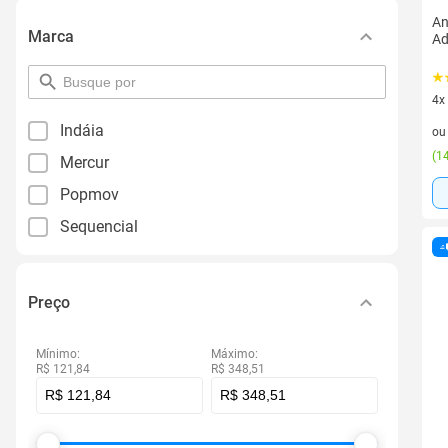
An
Marca
Ad
pesquisar
por
4x
filtro
4 v
Indáia
o
(
14
Mercur
Popmov
Sequencial
Preço
Mínimo:
Máximo:
R$ 121,84
R$ 348,51