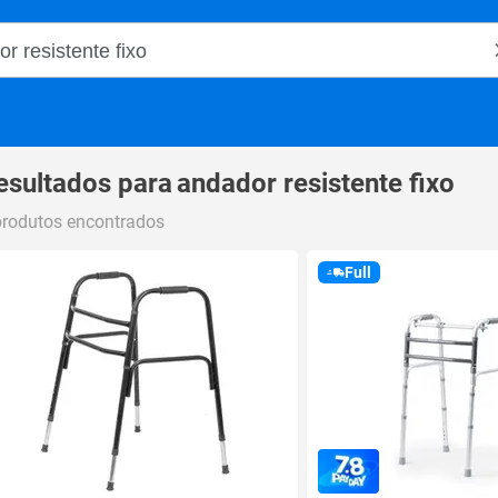
o Magalu
esultados para
andador resistente fixo
produtos encontrados
Full