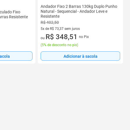
Andador Fixo 2 Barras 130kg Duplo Punho
Natural - Sequencial - Andador Leve e
culado Fixo
Resistente
rras Resistente
R$ 402,50
5x de R$ 73,37 sem juros
5 vez de R$ 73,37 sem juros
R$ 348,51
no Pix
ou
(
5% de desconto no pix
)
Adicionar à sacola
sacola