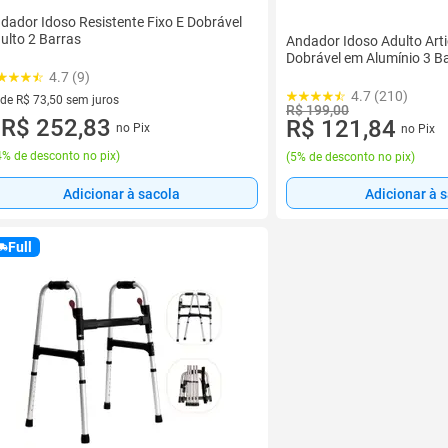
dador Idoso Resistente Fixo E Dobrável
ulto 2 Barras
Andador Idoso Adulto Arti
Dobrável em Alumínio 3 Ba
4.7 (9)
4.7 (210)
 de R$ 73,50 sem juros
R$ 199,00
ez de R$ 73,50 sem juros
R$ 252,83
R$ 121,84
no Pix
no Pix
u
% de desconto no pix
)
(
5% de desconto no pix
)
Adicionar à sacola
Adicionar à 
Full