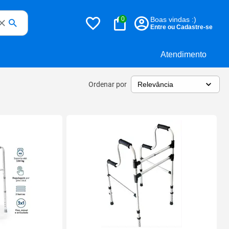
0
Boas vindas :)
Entre ou Cadastre-se
Atendimento
Ordenar por