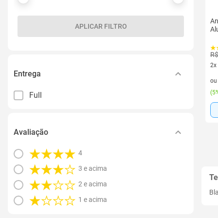
An
APLICAR FILTRO
Al
R$
2x
Entrega
2 v
o
(
5%
Full
Avaliação
4
3 e acima
Te
2 e acima
Bl
1 e acima