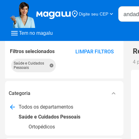
Buscar n
Digite seu CEP
Buscar
Tem no magalu
R
Filtros selecionados
LIMPAR FILTROS
4 
Saúde e Cuidados
Pessoais
Categoria
Todos os departamentos
Saúde e Cuidados Pessoais
Ortopédicos