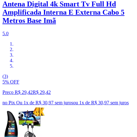
Antena Digital 4k Smart Tv Full Hd
Amplificada Interna E Externa Cabo 5
Metros Base Imã
5.0
(3)
5% OFF
Preço R$ 29,42
R$
29
,
42
no Pix
Ou 1x de R$ 30,97 sem juros
ou
1
x de
R$ 30,97
sem juros