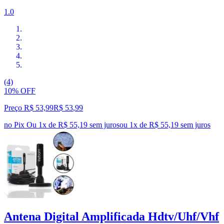
1.0
(4)
10% OFF
Preço R$ 53,99
R$
53
,
99
no Pix
Ou 1x de R$ 55,19 sem juros
ou
1
x de
R$ 55,19
sem juros
Antena Digital Amplificada Hdtv/Uhf/Vhf