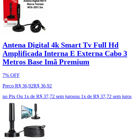
Antena Digital 4k Smart Tv Full Hd
Amplificada Interna E Externa Cabo 3
Metros Base Imã Premium
7% OFF
Preço R$ 36,92
R$
36
,
92
no Pix
Ou 1x de R$ 37,72 sem juros
ou
1
x de
R$ 37,72
sem juros