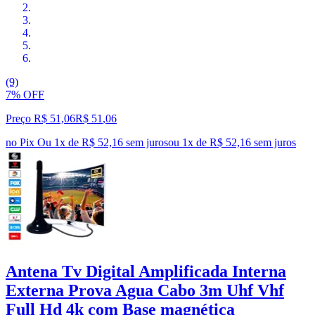
(9)
7% OFF
Preço R$ 51,06
R$
51
,
06
no Pix
Ou 1x de R$ 52,16 sem juros
ou
1
x de
R$ 52,16
sem juros
Antena Tv Digital Amplificada Interna
Externa Prova Agua Cabo 3m Uhf Vhf
Full Hd 4k com Base magnética