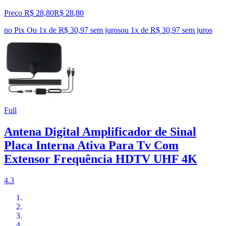
Preço R$ 28,80
R$
28
,
80
no Pix
Ou 1x de R$ 30,97 sem juros
ou
1
x de
R$ 30,97
sem juros
Full
Antena Digital Amplificador de Sinal
Placa Interna Ativa Para Tv Com
Extensor Frequência HDTV UHF 4K
4.3