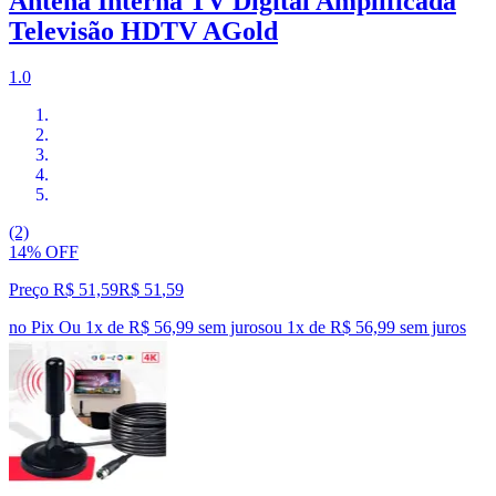
Antena Interna TV Digital Amplificada
Televisão HDTV AGold
1.0
(2)
14% OFF
Preço R$ 51,59
R$
51
,
59
no Pix
Ou 1x de R$ 56,99 sem juros
ou
1
x de
R$ 56,99
sem juros