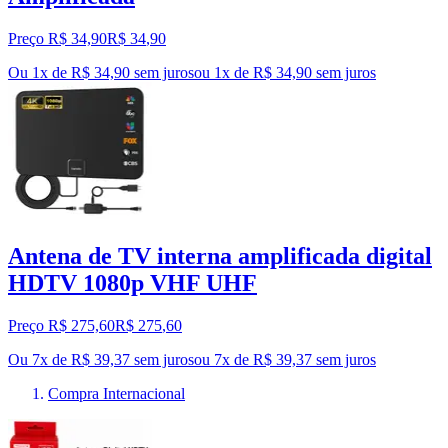
Preço R$ 34,90
R$
34
,
90
Ou 1x de R$ 34,90 sem juros
ou
1
x de
R$ 34,90
sem juros
Antena de TV interna amplificada digital
HDTV 1080p VHF UHF
Preço R$ 275,60
R$
275
,
60
Ou 7x de R$ 39,37 sem juros
ou
7
x de
R$ 39,37
sem juros
Compra Internacional