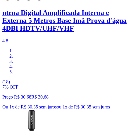
ntena Digital Amplificada Interna e
Externa 5 Metros Base Imã Prova d'água
4DBI HDTV/UHF/VHF
4.8
(18)
7% OFF
Preço R$ 30,68
R$
30
,
68
Ou 1x de R$ 30,35 sem juros
ou
1
x de
R$ 30,35
sem juros