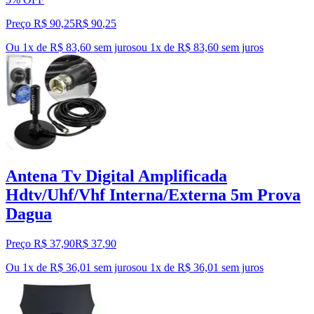
Preço R$ 90,25
R$
90
,
25
Ou 1x de R$ 83,60 sem juros
ou
1
x de
R$ 83,60
sem juros
Antena Tv Digital Amplificada
Hdtv/Uhf/Vhf Interna/Externa 5m Prova
Dagua
Preço R$ 37,90
R$
37
,
90
Ou 1x de R$ 36,01 sem juros
ou
1
x de
R$ 36,01
sem juros