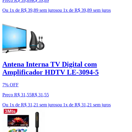
Preço R$ 39,89
R$
39
,
89
Ou 1x de R$ 39,89 sem juros
ou
1
x de
R$ 39,89
sem juros
Antena Interna TV Digital com
Amplificador HDTV LE-3094-5
7% OFF
Preço R$ 31,55
R$
31
,
55
Ou 1x de R$ 31,21 sem juros
ou
1
x de
R$ 31,21
sem juros