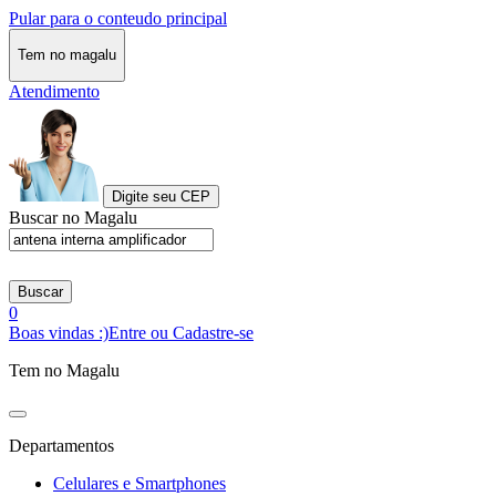
Pular para o conteudo principal
Tem no magalu
Atendimento
Digite seu CEP
Buscar no Magalu
Buscar
0
Boas vindas :)
Entre ou Cadastre-se
Tem no Magalu
Departamentos
Celulares e Smartphones