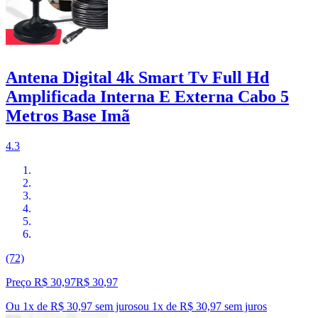
Antena Digital 4k Smart Tv Full Hd
Amplificada Interna E Externa Cabo 5
Metros Base Imã
4.3
(72)
Preço R$ 30,97
R$
30
,
97
Ou 1x de R$ 30,97 sem juros
ou
1
x de
R$ 30,97
sem juros