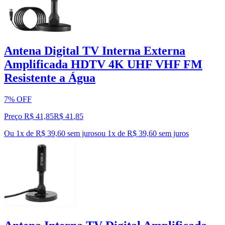
Antena Digital TV Interna Externa
Amplificada HDTV 4K UHF VHF FM
Resistente a Água
7% OFF
Preço R$ 41,85
R$
41
,
85
Ou 1x de R$ 39,60 sem juros
ou
1
x de
R$ 39,60
sem juros