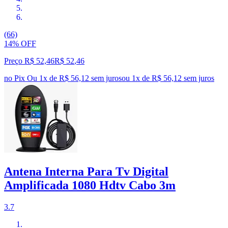
(66)
14% OFF
Preço R$ 52,46
R$
52
,
46
no Pix
Ou 1x de R$ 56,12 sem juros
ou
1
x de
R$ 56,12
sem juros
Antena Interna Para Tv Digital
Amplificada 1080 Hdtv Cabo 3m
3.7