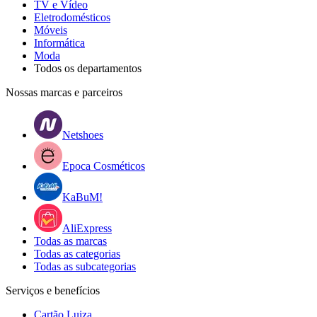
TV e Vídeo
Eletrodomésticos
Móveis
Informática
Moda
Todos os departamentos
Nossas marcas e parceiros
Netshoes
Epoca Cosméticos
KaBuM!
AliExpress
Todas as marcas
Todas as categorias
Todas as subcategorias
Serviços e benefícios
Cartão Luiza