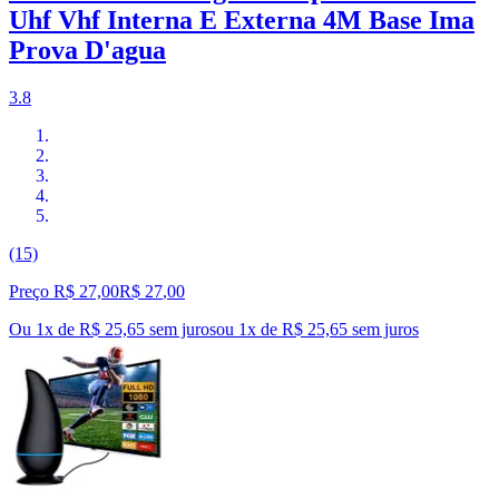
Uhf Vhf Interna E Externa 4M Base Ima
Prova D'agua
3.8
(15)
Preço R$ 27,00
R$
27
,
00
Ou 1x de R$ 25,65 sem juros
ou
1
x de
R$ 25,65
sem juros