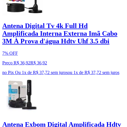
Antena Digital Tv 4k Full Hd
Amplificada Interna Externa Imã Cabo
3M À Prova d'água Hdtv Uhf 3.5 dbi
7% OFF
Preço R$ 36,92
R$
36
,
92
no Pix
Ou 1x de R$ 37,72 sem juros
ou
1
x de
R$ 37,72
sem juros
Antena Exbom Digital Amplificada Hdtv