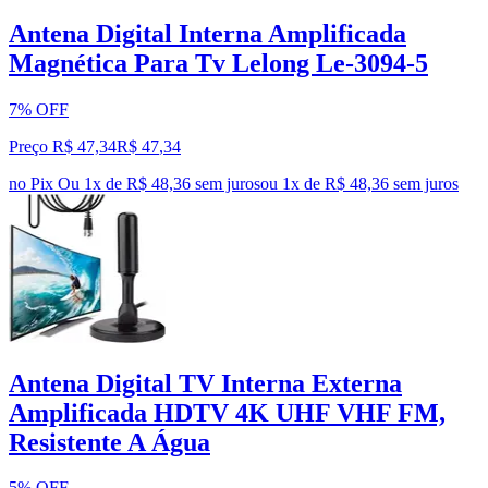
Antena Digital Interna Amplificada
Magnética Para Tv Lelong Le-3094-5
7% OFF
Preço R$ 47,34
R$
47
,
34
no Pix
Ou 1x de R$ 48,36 sem juros
ou
1
x de
R$ 48,36
sem juros
Antena Digital TV Interna Externa
Amplificada HDTV 4K UHF VHF FM,
Resistente A Água
5% OFF