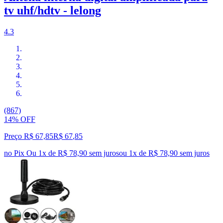
tv uhf/hdtv - lelong
4.3
(867)
14% OFF
Preço R$ 67,85
R$
67
,
85
no Pix
Ou 1x de R$ 78,90 sem juros
ou
1
x de
R$ 78,90
sem juros