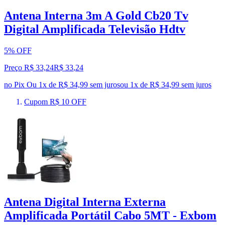
Antena Interna 3m A Gold Cb20 Tv
Digital Amplificada Televisão Hdtv
5% OFF
Preço R$ 33,24
R$
33
,
24
no Pix
Ou 1x de R$ 34,99 sem juros
ou
1
x de
R$ 34,99
sem juros
Cupom R$ 10 OFF
Antena Digital Interna Externa
Amplificada Portátil Cabo 5MT - Exbom