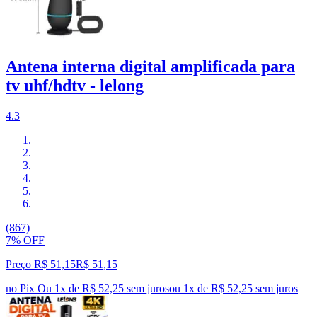
Antena interna digital amplificada para
tv uhf/hdtv - lelong
4.3
(867)
7% OFF
Preço R$ 51,15
R$
51
,
15
no Pix
Ou 1x de R$ 52,25 sem juros
ou
1
x de
R$ 52,25
sem juros