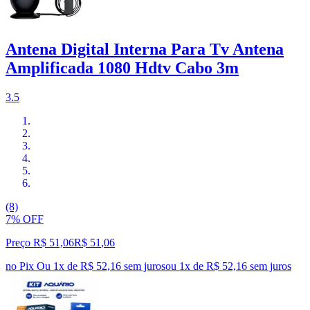
Antena Digital Interna Para Tv Antena
Amplificada 1080 Hdtv Cabo 3m
3.5
(8)
7% OFF
Preço R$ 51,06
R$
51
,
06
no Pix
Ou 1x de R$ 52,16 sem juros
ou
1
x de
R$ 52,16
sem juros