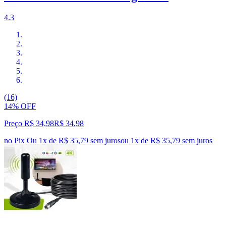
4.3
(16)
14% OFF
Preço R$ 34,98
R$
34
,
98
no Pix
Ou 1x de R$ 35,79 sem juros
ou
1
x de
R$ 35,79
sem juros