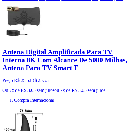
Antena Digital Amplificada Para TV
Interna 8K Com Alcance De 5000 Milhas,
Antena Para TV Smart E
Preço R$ 25,53
R$
25
,
53
Ou 7x de R$ 3,65 sem juros
ou
7
x de
R$ 3,65
sem juros
Compra Internacional