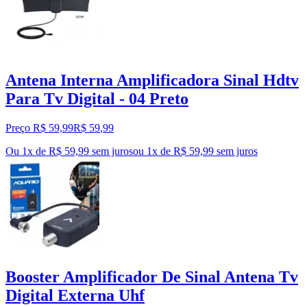
Antena Interna Amplificadora Sinal Hdtv
Para Tv Digital - 04 Preto
Preço R$ 59,99
R$
59
,
99
Ou 1x de R$ 59,99 sem juros
ou
1
x de
R$ 59,99
sem juros
Booster Amplificador De Sinal Antena Tv
Digital Externa Uhf