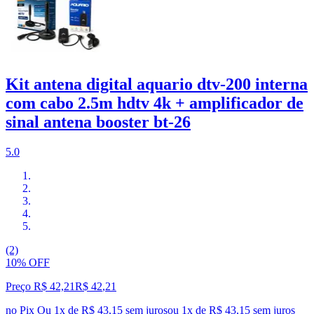
Kit antena digital aquario dtv-200 interna
com cabo 2.5m hdtv 4k + amplificador de
sinal antena booster bt-26
5.0
(2)
10% OFF
Preço R$ 42,21
R$
42
,
21
no Pix
Ou 1x de R$ 43,15 sem juros
ou
1
x de
R$ 43,15
sem juros