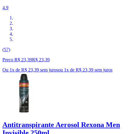
4.9
(57)
Preço R$ 23,39
R$
23
,
39
Ou 1x de R$ 23,39 sem juros
ou
1
x de
R$ 23,39
sem juros
Antitranspirante Aerosol Rexona Men
Invisible 250ml