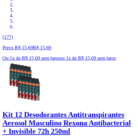
(177)
Preço R$ 15,69
R$
15
,
69
Ou 1x de R$ 15,69 sem juros
ou
1
x de
R$ 15,69
sem juros
Kit 12 Desodorantes Antitranspirantes
Aerosol Masculino Rexona Antibacterial
+ Invisible 72h 250ml