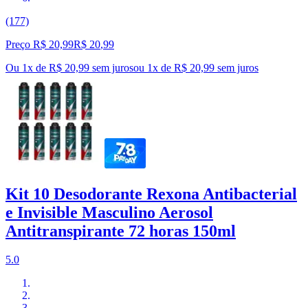
(177)
Preço R$ 20,99
R$
20
,
99
Ou 1x de R$ 20,99 sem juros
ou
1
x de
R$ 20,99
sem juros
Kit 10 Desodorante Rexona Antibacterial
e Invisible Masculino Aerosol
Antitranspirante 72 horas 150ml
5.0