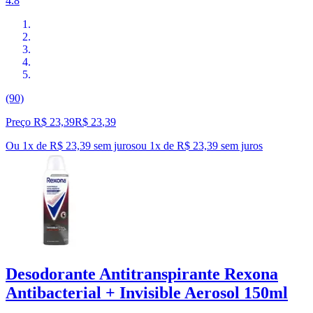
4.8
(90)
Preço R$ 23,39
R$
23
,
39
Ou 1x de R$ 23,39 sem juros
ou
1
x de
R$ 23,39
sem juros
Desodorante Antitranspirante Rexona
Antibacterial + Invisible Aerosol 150ml