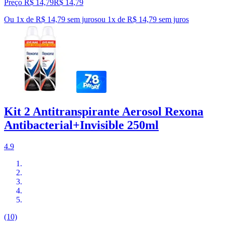
Preço R$ 14,79
R$
14
,
79
Ou 1x de R$ 14,79 sem juros
ou
1
x de
R$ 14,79
sem juros
Kit 2 Antitranspirante Aerosol Rexona
Antibacterial+Invisible 250ml
4.9
(10)