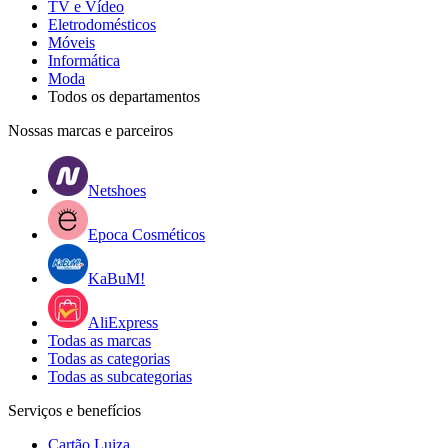
TV e Vídeo
Eletrodomésticos
Móveis
Informática
Moda
Todos os departamentos
Nossas marcas e parceiros
Netshoes
Epoca Cosméticos
KaBuM!
AliExpress
Todas as marcas
Todas as categorias
Todas as subcategorias
Serviços e benefícios
Cartão Luiza