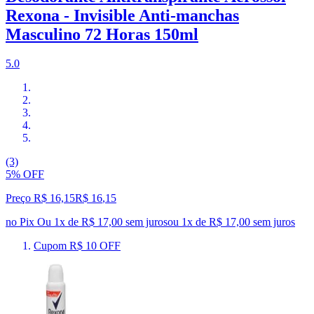
Rexona - Invisible Anti-manchas
Masculino 72 Horas 150ml
5.0
(3)
5% OFF
Preço R$ 16,15
R$
16
,
15
no Pix
Ou 1x de R$ 17,00 sem juros
ou
1
x de
R$ 17,00
sem juros
Cupom R$ 10 OFF