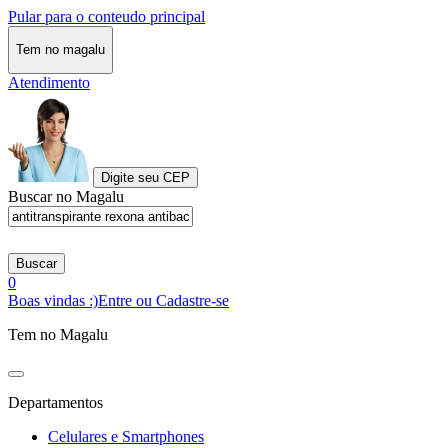
Pular para o conteudo principal
Tem no magalu
Atendimento
Digite seu CEP
Buscar no Magalu
Buscar
0
Boas vindas :)
Entre ou Cadastre-se
Tem no Magalu
Departamentos
Celulares e Smartphones