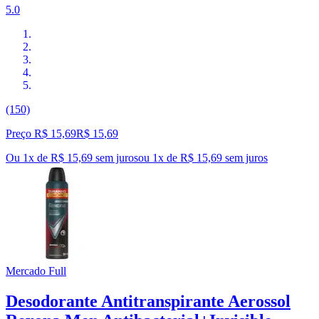
5.0
(150)
Preço R$ 15,69
R$
15
,
69
Ou 1x de R$ 15,69 sem juros
ou
1
x de
R$ 15,69
sem juros
Mercado Full
Desodorante Antitranspirante Aerossol