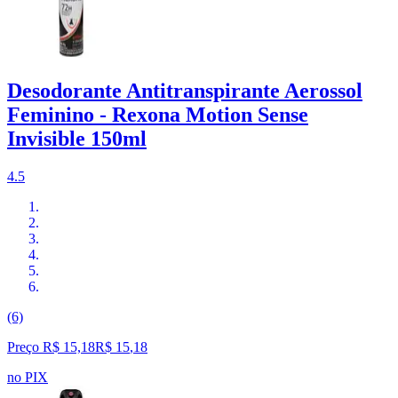
Desodorante Antitranspirante Aerossol
Feminino - Rexona Motion Sense
Invisible 150ml
4.5
(6)
Preço R$ 15,18
R$
15
,
18
no PIX