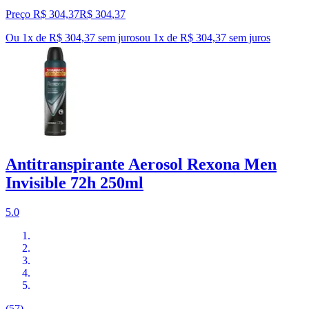
Preço R$ 304,37
R$
304
,
37
Ou 1x de R$ 304,37 sem juros
ou
1
x de
R$ 304,37
sem juros
Antitranspirante Aerosol Rexona Men
Invisible 72h 250ml
5.0
(57)