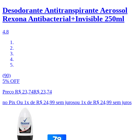
Desodorante Antitranspirante Aerossol
Rexona Antibacterial+Invisible 250ml
4.8
(90)
5% OFF
Preço R$ 23,74
R$
23
,
74
no Pix
Ou 1x de R$ 24,99 sem juros
ou
1
x de
R$ 24,99
sem juros