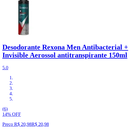
Desodorante Rexona Men Antibacterial +
Invisible Aerossol antitranspirante 150ml
5.0
(6)
14% OFF
Preço R$ 20,98
R$
20
,
98