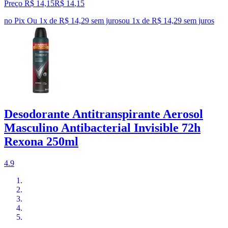
Preço R$ 14,15
R$
14
,
15
no Pix
Ou 1x de R$ 14,29 sem juros
ou
1
x de
R$ 14,29
sem juros
Desodorante Antitranspirante Aerosol
Masculino Antibacterial Invisible 72h
Rexona 250ml
4.9