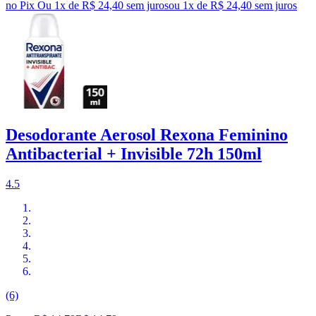
no Pix
Ou 1x de R$ 24,40 sem juros
ou
1
x de
R$ 24,40
sem juros
Desodorante Aerosol Rexona Feminino
Antibacterial + Invisible 72h 150ml
4.5
(6)