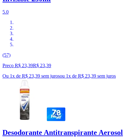
5.0
(57)
Preço R$ 23,39
R$
23
,
39
Ou 1x de R$ 23,39 sem juros
ou
1
x de
R$ 23,39
sem juros
Desodorante Antitranspirante Aerosol