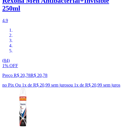
Rexona Men Antibacterial+Invisible
250ml
4.9
(84)
1% OFF
Preço R$ 20,78
R$
20
,
78
no Pix
Ou 1x de R$ 20,99 sem juros
ou
1
x de
R$ 20,99
sem juros