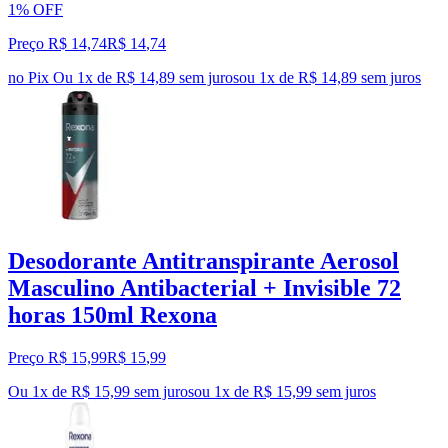
1% OFF
Preço R$ 14,74
R$
14
,
74
no Pix
Ou 1x de R$ 14,89 sem juros
ou
1
x de
R$ 14,89
sem juros
Desodorante Antitranspirante Aerosol
Masculino Antibacterial + Invisible 72
horas 150ml Rexona
Preço R$ 15,99
R$
15
,
99
Ou 1x de R$ 15,99 sem juros
ou
1
x de
R$ 15,99
sem juros