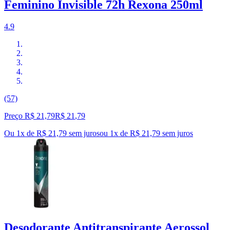
Feminino Invisible 72h Rexona 250ml
4.9
(57)
Preço R$ 21,79
R$
21
,
79
Ou 1x de R$ 21,79 sem juros
ou
1
x de
R$ 21,79
sem juros
Desodorante Antitranspirante Aerossol