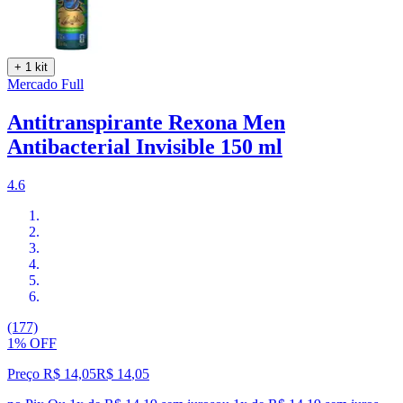
+ 1 kit
Mercado Full
Antitranspirante Rexona Men
Antibacterial Invisible 150 ml
4.6
(177)
1% OFF
Preço R$ 14,05
R$
14
,
05