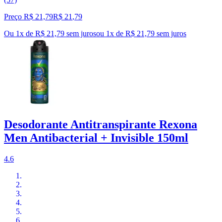
Preço R$ 21,79
R$
21
,
79
Ou 1x de R$ 21,79 sem juros
ou
1
x de
R$ 21,79
sem juros
Desodorante Antitranspirante Rexona
Men Antibacterial + Invisible 150ml
4.6