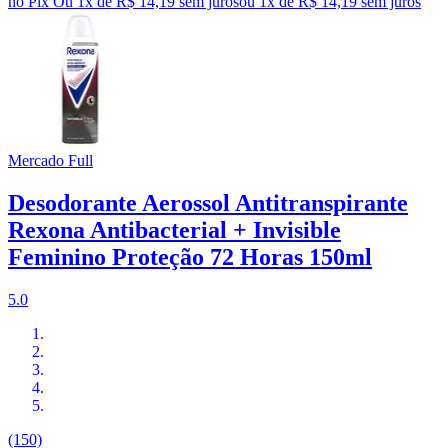
no Pix
Ou 1x de R$ 14,19 sem juros
ou
1
x de
R$ 14,19
sem juros
Mercado Full
Desodorante Aerossol Antitranspirante
Rexona Antibacterial + Invisible
Feminino Proteção 72 Horas 150ml
5.0
(150)