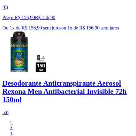
(6)
Preço R$ 156,90
R$
156
,
90
Ou 1x de R$ 156,90 sem juros
ou
1
x de
R$ 156,90
sem juros
Desodorante Antitranspirante Aerosol
Rexona Men Antibacterial Invisible 72h
150ml
5.0