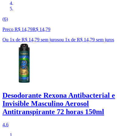
(6)
Preço R$ 14,79
R$
14
,
79
Ou 1x de R$ 14,79 sem juros
ou
1
x de
R$ 14,79
sem juros
Desodorante Rexona Antibacterial e
Invisible Masculino Aerosol
Antitranspirante 72 horas 150ml
4.6