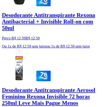
Desodorante Antitranspirante Rexona
Antibacterial + Invisible Roll-on com
50ml
Preço R$ 12,59
R$
12
,
59
Ou 1x de R$ 12,59 sem juros
ou
1
x de
R$ 12,59
sem juros
Desodorante Antitranspirante Aerosol
Feminino Rexona Invisible 72 horas
250ml Leve Mais Pague Menos