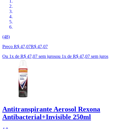
(48)
Preço R$ 47,07
R$
47
,
07
Ou 1x de R$ 47,07 sem juros
ou
1
x de
R$ 47,07
sem juros
Antitranspirante Aerosol Rexona
Antibacterial+Invisible 250ml