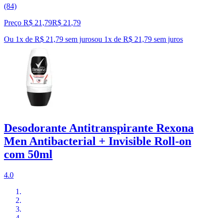
(84)
Preço R$ 21,79
R$
21
,
79
Ou 1x de R$ 21,79 sem juros
ou
1
x de
R$ 21,79
sem juros
Desodorante Antitranspirante Rexona
Men Antibacterial + Invisible Roll-on
com 50ml
4.0