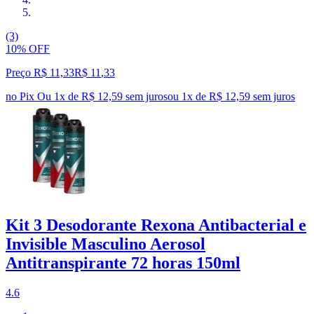
(3)
10% OFF
Preço R$ 11,33
R$
11
,
33
no Pix
Ou 1x de R$ 12,59 sem juros
ou
1
x de
R$ 12,59
sem juros
Kit 3 Desodorante Rexona Antibacterial e
Invisible Masculino Aerosol
Antitranspirante 72 horas 150ml
4.6