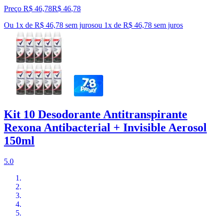
Preço R$ 46,78
R$
46
,
78
Ou 1x de R$ 46,78 sem juros
ou
1
x de
R$ 46,78
sem juros
Kit 10 Desodorante Antitranspirante
Rexona Antibacterial + Invisible Aerosol
150ml
5.0