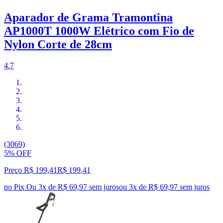
Aparador de Grama Tramontina
AP1000T 1000W Elétrico com Fio de
Nylon Corte de 28cm
4.7
(3069)
5% OFF
Preço R$ 199,41
R$
199
,
41
no Pix
Ou 3x de R$ 69,97 sem juros
ou
3
x de
R$ 69,97
sem juros