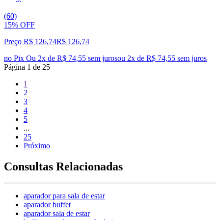
(60)
15% OFF
Preço R$ 126,74
R$
126
,
74
no Pix
Ou 2x de R$ 74,55 sem juros
ou
2
x de
R$ 74,55
sem juros
Página
1
de
25
1
2
3
4
5
...
25
Próximo
Consultas Relacionadas
aparador para sala de estar
aparador buffet
aparador sala de estar