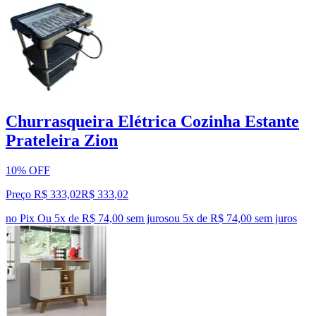
Churrasqueira Elétrica Cozinha Estante
Prateleira Zion
10% OFF
Preço R$ 333,02
R$
333
,
02
no Pix
Ou 5x de R$ 74,00 sem juros
ou
5
x de
R$ 74,00
sem juros