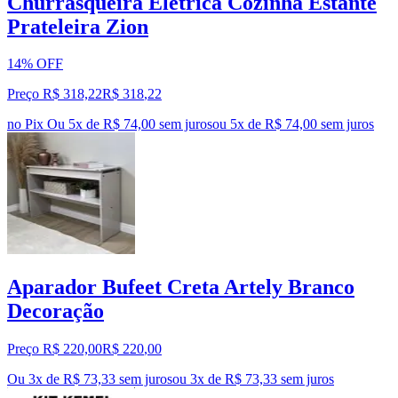
Churrasqueira Elétrica Cozinha Estante
Prateleira Zion
14% OFF
Preço R$ 318,22
R$
318
,
22
no Pix
Ou 5x de R$ 74,00 sem juros
ou
5
x de
R$ 74,00
sem juros
Aparador Bufeet Creta Artely Branco
Decoração
Preço R$ 220,00
R$
220
,
00
Ou 3x de R$ 73,33 sem juros
ou
3
x de
R$ 73,33
sem juros