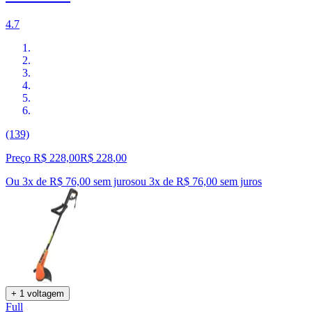
4.7
(139)
Preço R$ 228,00
R$
228
,
00
Ou 3x de R$ 76,00 sem juros
ou
3
x de
R$ 76,00
sem juros
+ 1 voltagem
Full