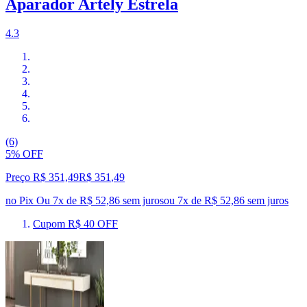
Aparador Artely Estrela
4.3
(6)
5% OFF
Preço R$ 351,49
R$
351
,
49
no Pix
Ou 7x de R$ 52,86 sem juros
ou
7
x de
R$ 52,86
sem juros
Cupom R$ 40 OFF