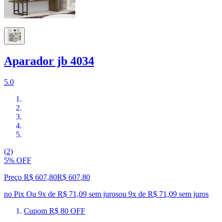
Aparador jb 4034
5.0
(2)
5% OFF
Preço R$ 607,80
R$
607
,
80
no Pix
Ou 9x de R$ 71,09 sem juros
ou
9
x de
R$ 71,09
sem juros
Cupom R$ 80 OFF