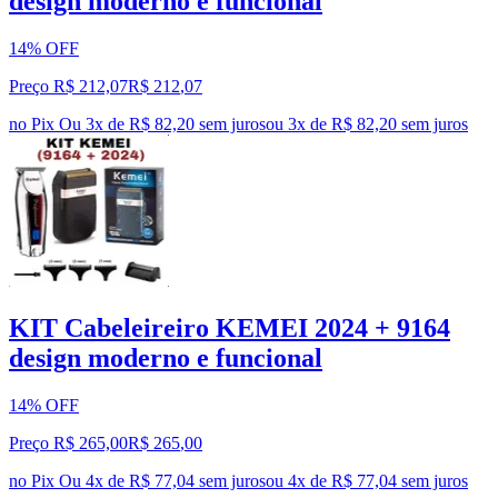
design moderno e funcional
14% OFF
Preço R$ 212,07
R$
212
,
07
no Pix
Ou 3x de R$ 82,20 sem juros
ou
3
x de
R$ 82,20
sem juros
KIT Cabeleireiro KEMEI 2024 + 9164
design moderno e funcional
14% OFF
Preço R$ 265,00
R$
265
,
00
no Pix
Ou 4x de R$ 77,04 sem juros
ou
4
x de
R$ 77,04
sem juros