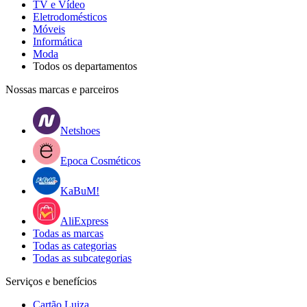
TV e Vídeo
Eletrodomésticos
Móveis
Informática
Moda
Todos os departamentos
Nossas marcas e parceiros
Netshoes
Epoca Cosméticos
KaBuM!
AliExpress
Todas as marcas
Todas as categorias
Todas as subcategorias
Serviços e benefícios
Cartão Luiza