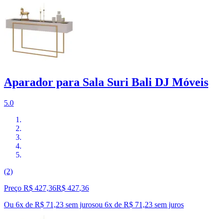
Aparador para Sala Suri Bali DJ Móveis
5.0
(2)
Preço R$ 427,36
R$
427
,
36
Ou 6x de R$ 71,23 sem juros
ou
6
x de
R$ 71,23
sem juros