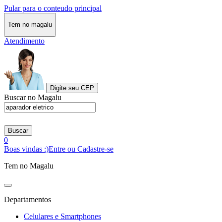
Pular para o conteudo principal
Tem no magalu
Atendimento
Digite seu CEP
Buscar no Magalu
Buscar
0
Boas vindas :)
Entre ou Cadastre-se
Tem no Magalu
Departamentos
Celulares e Smartphones