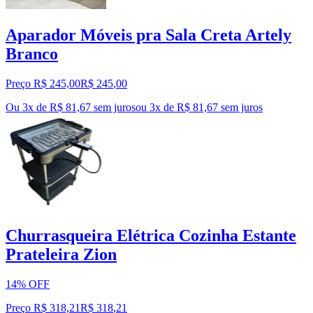
Aparador Móveis pra Sala Creta Artely
Branco
Preço R$ 245,00
R$
245
,
00
Ou 3x de R$ 81,67 sem juros
ou
3
x de
R$ 81,67
sem juros
Churrasqueira Elétrica Cozinha Estante
Prateleira Zion
14% OFF
Preço R$ 318,21
R$
318
,
21