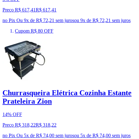
Preço R$ 617,41
R$
617
,
41
no Pix
Ou 9x de R$ 72,21 sem juros
ou
9
x de
R$ 72,21
sem juros
Cupom R$ 80 OFF
Churrasqueira Elétrica Cozinha Estante
Prateleira Zion
14% OFF
Preço R$ 318,22
R$
318
,
22
no Pix
Ou 5x de R$ 74,00 sem juros
ou
5
x de
R$ 74,00
sem juros