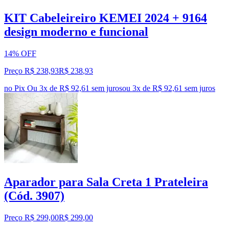
KIT Cabeleireiro KEMEI 2024 + 9164
design moderno e funcional
14% OFF
Preço R$ 238,93
R$
238
,
93
no Pix
Ou 3x de R$ 92,61 sem juros
ou
3
x de
R$ 92,61
sem juros
Aparador para Sala Creta 1 Prateleira
(Cód. 3907)
Preço R$ 299,00
R$
299
,
00