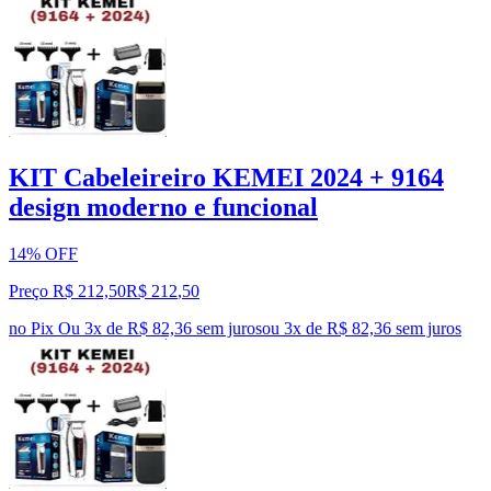
KIT Cabeleireiro KEMEI 2024 + 9164
design moderno e funcional
14% OFF
Preço R$ 212,50
R$
212
,
50
no Pix
Ou 3x de R$ 82,36 sem juros
ou
3
x de
R$ 82,36
sem juros