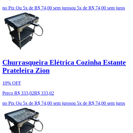
no Pix
Ou 5x de R$ 74,00 sem juros
ou
5
x de
R$ 74,00
sem juros
Churrasqueira Elétrica Cozinha Estante
Prateleira Zion
10% OFF
Preço R$ 333,02
R$
333
,
02
no Pix
Ou 5x de R$ 74,00 sem juros
ou
5
x de
R$ 74,00
sem juros