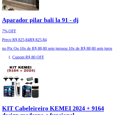
Aparador pilar bali la 91 - dj
7% OFF
Preço R$ 825,84
R$
825
,
84
no Pix
Ou 10x de R$ 88,80 sem juros
ou
10
x de
R$ 88,80
sem juros
Cupom R$ 80 OFF
KIT Cabeleireiro KEMEI 2024 + 9164