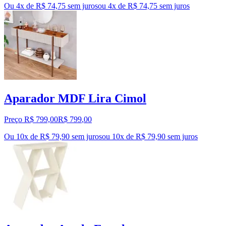
Ou 4x de R$ 74,75 sem juros
ou
4
x de
R$ 74,75
sem juros
Aparador MDF Lira Cimol
Preço R$ 799,00
R$
799
,
00
Ou 10x de R$ 79,90 sem juros
ou
10
x de
R$ 79,90
sem juros