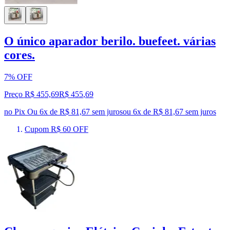
O único aparador berilo. buefeet. várias
cores.
7% OFF
Preço R$ 455,69
R$
455
,
69
no Pix
Ou 6x de R$ 81,67 sem juros
ou
6
x de
R$ 81,67
sem juros
Cupom R$ 60 OFF