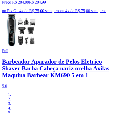
Preço R$ 284,99
R$
284
,
99
no Pix
Ou 4x de R$ 75,00 sem juros
ou
4
x de
R$ 75,00
sem juros
Full
Barbeador Aparador de Pelos Eletrico
Shaver Barba Cabeça nariz orelha Axilas
Maquina Barbear KM690 5 em 1
5.0