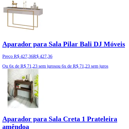
Aparador para Sala Pilar Bali DJ Móveis
Preço R$ 427,36
R$
427
,
36
Ou 6x de R$ 71,23 sem juros
ou
6
x de
R$ 71,23
sem juros
Aparador para Sala Creta 1 Prateleira
amêndoa