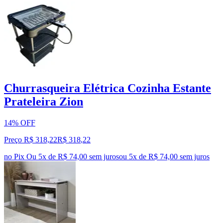
Churrasqueira Elétrica Cozinha Estante
Prateleira Zion
14% OFF
Preço R$ 318,22
R$
318
,
22
no Pix
Ou 5x de R$ 74,00 sem juros
ou
5
x de
R$ 74,00
sem juros