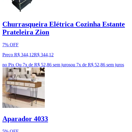
Churrasqueira Elétrica Cozinha Estante
Prateleira Zion
7% OFF
Preço R$ 344,12
R$
344
,
12
no Pix
Ou 7x de R$ 52,86 sem juros
ou
7
x de
R$ 52,86
sem juros
Aparador 4033
5% OFF