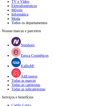
TV e Vídeo
Eletrodomésticos
Móveis
Informática
Moda
Todos os departamentos
Nossas marcas e parceiros
Netshoes
Epoca Cosméticos
KaBuM!
AliExpress
Todas as marcas
Todas as categorias
Todas as subcategorias
Serviços e benefícios
Cartão Luiza