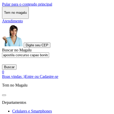
Pular para o conteudo principal
Tem no magalu
Atendimento
Digite seu CEP
Buscar no Magalu
Buscar
0
Boas vindas :)
Entre ou Cadastre-se
Tem no Magalu
Departamentos
Celulares e Smartphones