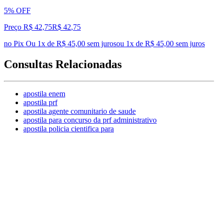
5% OFF
Preço R$ 42,75
R$
42
,
75
no Pix
Ou 1x de R$ 45,00 sem juros
ou
1
x de
R$ 45,00
sem juros
Consultas Relacionadas
apostila enem
apostila prf
apostila agente comunitario de saude
apostila para concurso da prf administrativo
apostila policia cientifica para