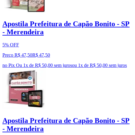
Apostila Prefeitura de Capão Bonito - SP
- Merendeira
5% OFF
Preço R$ 47,50
R$
47
,
50
no Pix
Ou 1x de R$ 50,00 sem juros
ou
1
x de
R$ 50,00
sem juros
Apostila Prefeitura de Capão Bonito - SP
- Merendeira