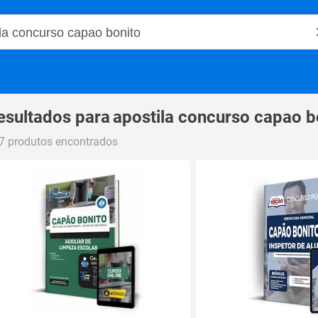
o Magalu
esultados para
apostila concurso capao b
7 produtos encontrados