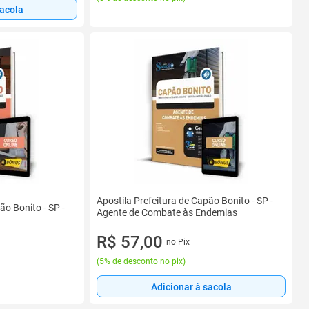
sacola
Apostila Prefeitura de Capão Bonito - SP -
ão Bonito - SP -
Agente de Combate às Endemias
R$ 57,00
no Pix
(
5% de desconto no pix
)
Adicionar à sacola