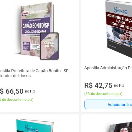
Apostila Administração P
ostila Prefeitura de Capão Bonito - SP -
idador de Idosos
R$ 42,75
no Pix
$ 66,50
no Pix
(
5% de desconto no pix
)
 de desconto no pix
)
Adicionar à 