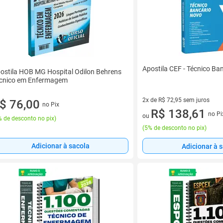
Apostila CEF - Técnico Ba
ostila HOB MG Hospital Odilon Behrens
cnico em Enfermagem
2x de R$ 72,95 sem juros
$ 76,00
no Pix
2 vez de R$ 72,95 sem juros
R$ 138,61
no Pi
ou
 de desconto no pix
)
(
5% de desconto no pix
)
Adicionar à sacola
Adicionar à 