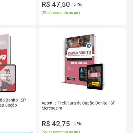
R$ 47,50
no Pix
(
5% de desconto no pix
)
ão Bonito - SP -
Apostila Prefeitura de Capão Bonito - SP -
ilas Opção
Merendeira
R$ 42,75
no Pix
(
5% de desconto no pix
)