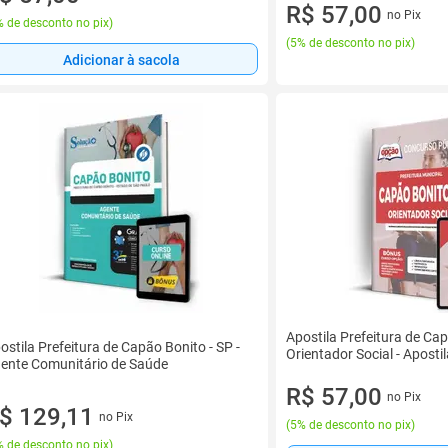
R$ 57,00
no Pix
 de desconto no pix
)
(
5% de desconto no pix
)
Adicionar à sacola
Apostila Prefeitura de Cap
ostila Prefeitura de Capão Bonito - SP -
Orientador Social - Apost
ente Comunitário de Saúde
R$ 57,00
no Pix
$ 129,11
no Pix
(
5% de desconto no pix
)
 de desconto no pix
)