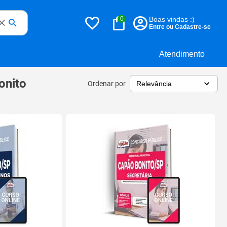
0
Boas vindas :)
Entre ou Cadastre-se
Atendimento
onito
Ordenar por