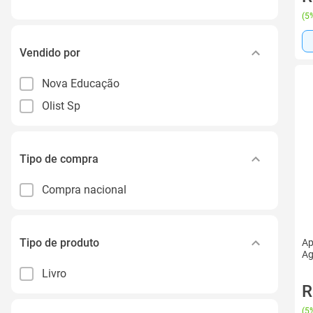
(
5%
Vendido por
Nova Educação
Olist Sp
Tipo de compra
Compra nacional
Tipo de produto
Ap
Ag
Livro
R
(
5%