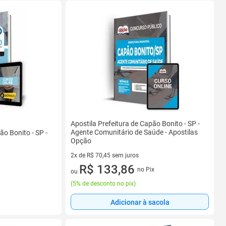
Apostila Prefeitura de Capão Bonito - SP -
Agente Comunitário de Saúde - Apostilas
ão Bonito - SP -
Opção
2x de R$ 70,45 sem juros
2 vez de R$ 70,45 sem juros
R$ 133,86
no Pix
ou
(
5% de desconto no pix
)
Adicionar à sacola