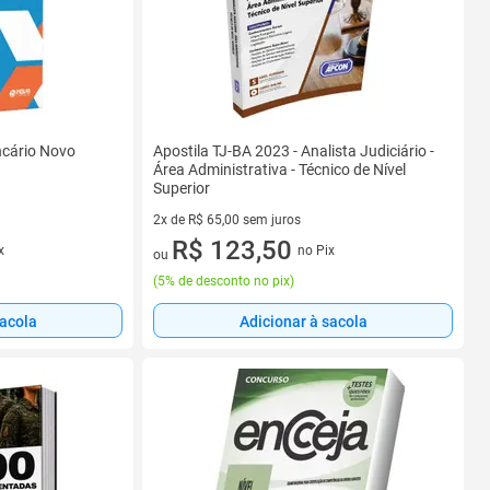
ncário Novo
Apostila TJ-BA 2023 - Analista Judiciário -
Área Administrativa - Técnico de Nível
Superior
2x de R$ 65,00 sem juros
2 vez de R$ 65,00 sem juros
R$ 123,50
x
no Pix
ou
(
5% de desconto no pix
)
sacola
Adicionar à sacola