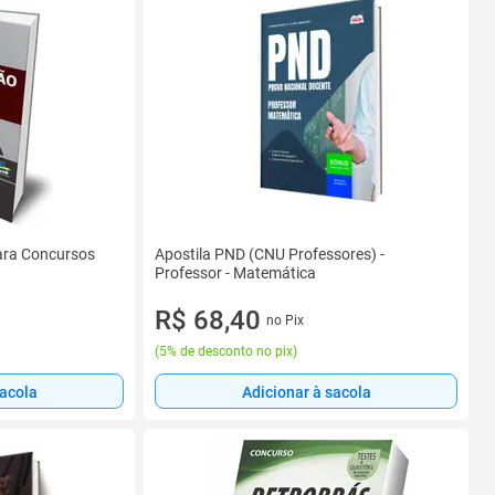
ara Concursos
Apostila PND (CNU Professores) -
Professor - Matemática
R$ 68,40
no Pix
(
5% de desconto no pix
)
sacola
Adicionar à sacola