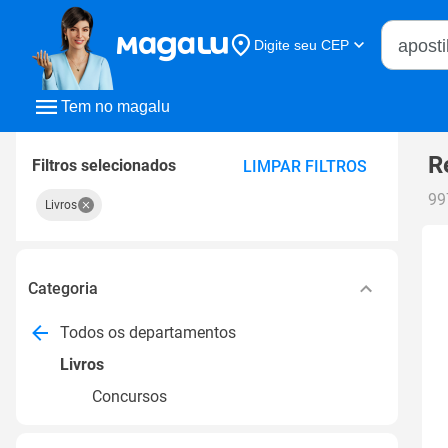
Buscar n
Digite seu CEP
Buscar
Tem no magalu
R
Filtros selecionados
LIMPAR FILTROS
99
Livros
Categoria
Todos os departamentos
Livros
Concursos