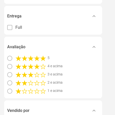
Entrega
Full
Avaliação
5
4 e acima
3 e acima
2 e acima
1 e acima
Vendido por