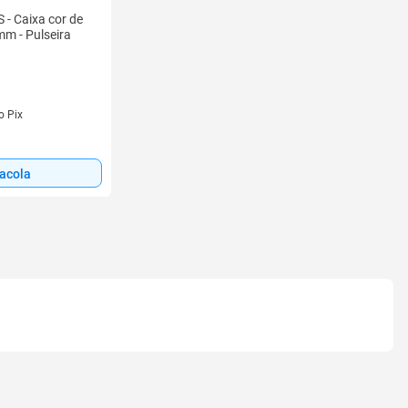
 - Caixa cor de
mm - Pulseira
s
o Pix
sacola