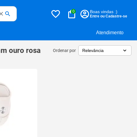
0
Boas vindas :)
Entre ou Cadastre-se
Atendimento
mm ouro rosa
Ordenar por