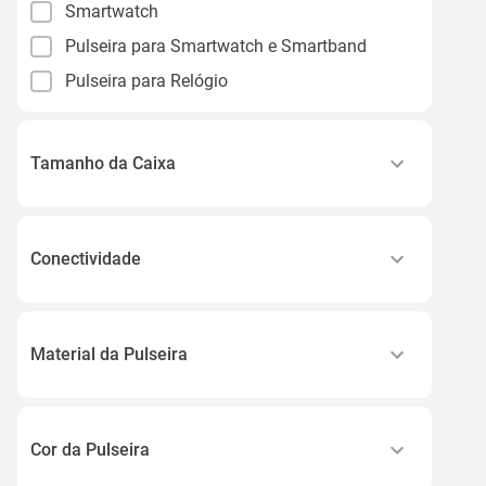
Smartwatch
Pulseira para Smartwatch e Smartband
Pulseira para Relógio
Tamanho da Caixa
41mm a 50mm
38mm/40mm Ou 42mm/44mm
Conectividade
42/44mm
Gps
38 40 41 S11-10-42mm
Gps, Cellular
38 40 41 S11-42mm
Material da Pulseira
Ver todos
Alumínio
Aço Milnese Inoxidável
Cor da Pulseira