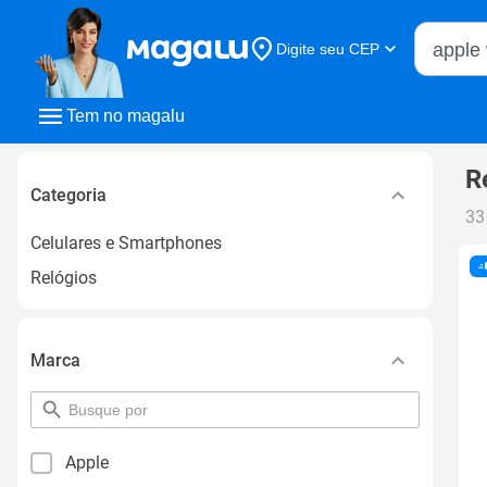
Buscar n
Digite seu CEP
Buscar
Tem no magalu
R
Categoria
33
Celulares e Smartphones
Relógios
Marca
pesquisar
por
filtro
Apple