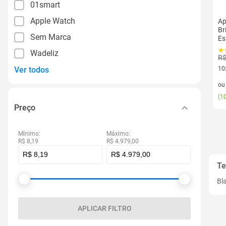
01smart
Apple Watch
Ap
Br
Sem Marca
Es
Wadeliz
R$
Ver todos
10
10 
o
(
10
Preço
Mínimo:
Máximo:
R$ 8,19
R$ 4.979,00
Te
Bl
APLICAR FILTRO