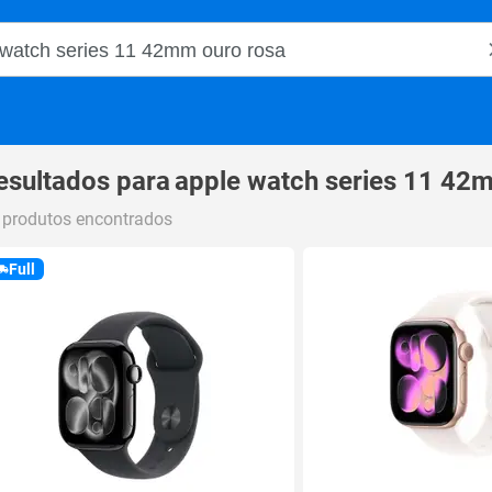
o Magalu
esultados para
apple watch series 11 42
 produtos encontrados
Full