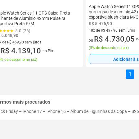
Apple Watch Series 11 GPS
ouro rosa de alumínio 42 
ple Watch Series 11 GPS Caixa Preta
esportiva blush-clara M/G
ilhante de Alumínio 42mm Pulseira
R$ 5.476,90
portiva Preta P/M
5.0 (26)
10x de R$ 497,90 sem juros
 6.048,90
10 vez de R$ 497,90 sem juro
R$ 4.730,05
n
ou
x de R$ 459,90 sem juros
(
5% de desconto no pix
)
vez de R$ 459,90 sem juros
R$ 4.139,10
no Pix
u
Adicionar à 
% de desconto no pix
)
1
rmos mais procurados
ack Friday
–
iPhone 17
–
iPhone 16
–
Álbum de Figurinhas da Copa
–
S26