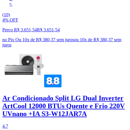
(10)
4% OFF
Preço R$ 3.651,54
R$
3.651
,
54
no Pix
Ou 10x de R$ 380,37 sem juros
ou
10
x de
R$ 380,37
sem
juros
Ar Condicionado Split LG Dual Inverter
ArtCool 12000 BTUs Quente e Frio 220V
UVnano +IA S3-W12JAR7A
4.7