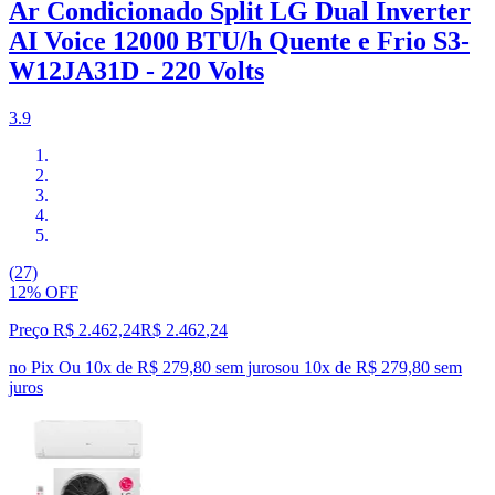
Ar Condicionado Split LG Dual Inverter
AI Voice 12000 BTU/h Quente e Frio S3-
W12JA31D - 220 Volts
3.9
(27)
12% OFF
Preço R$ 2.462,24
R$
2.462
,
24
no Pix
Ou 10x de R$ 279,80 sem juros
ou
10
x de
R$ 279,80
sem
juros