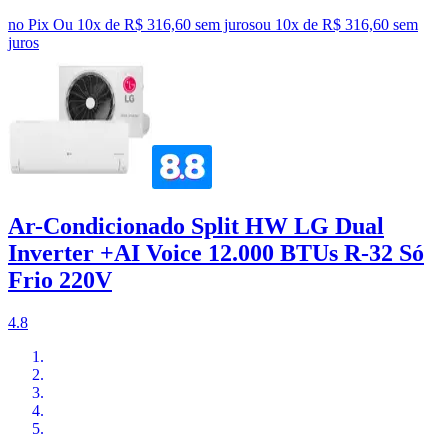
no Pix
Ou 10x de R$ 316,60 sem juros
ou
10
x de
R$ 316,60
sem
juros
Ar-Condicionado Split HW LG Dual
Inverter +AI Voice 12.000 BTUs R-32 Só
Frio 220V
4.8