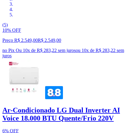
(5)
10% OFF
Preço R$ 2.549,00
R$
2.549
,
00
no Pix
Ou 10x de R$ 283,22 sem juros
ou
10
x de
R$ 283,22
sem
juros
Ar-Condicionado LG Dual Inverter AI
Voice 18.000 BTU Quente/Frio 220V
6% OFF