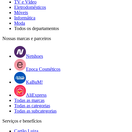
TV e Vídeo
Eletrodomésticos
Móveis
Informática
Moda
Todos os departamentos
Nossas marcas e parceiros
Netshoes
Epoca Cosméticos
KaBuM!
AliExpress
Todas as marcas
Todas as categorias
Todas as subcategorias
Serviços e benefícios
Cartão Luiza