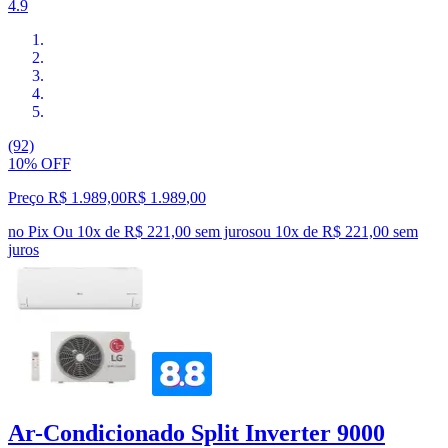
4.9
(92)
10% OFF
Preço R$ 1.989,00
R$
1.989
,
00
no Pix
Ou 10x de R$ 221,00 sem juros
ou
10
x de
R$ 221,00
sem
juros
Ar-Condicionado Split Inverter 9000