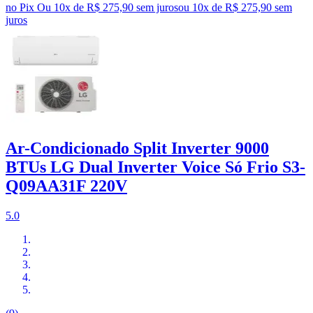
no Pix
Ou 10x de R$ 275,90 sem juros
ou
10
x de
R$ 275,90
sem
juros
Ar-Condicionado Split Inverter 9000
BTUs LG Dual Inverter Voice Só Frio S3-
Q09AA31F 220V
5.0