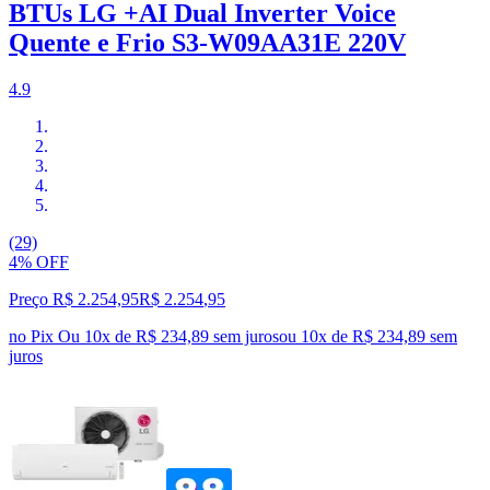
BTUs LG +AI Dual Inverter Voice
Quente e Frio S3-W09AA31E 220V
4.9
(29)
4% OFF
Preço R$ 2.254,95
R$
2.254
,
95
no Pix
Ou 10x de R$ 234,89 sem juros
ou
10
x de
R$ 234,89
sem
juros