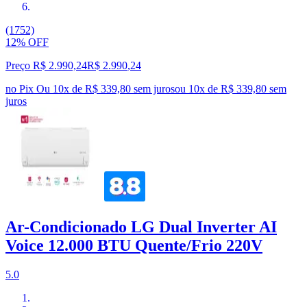
(1752)
12% OFF
Preço R$ 2.990,24
R$
2.990
,
24
no Pix
Ou 10x de R$ 339,80 sem juros
ou
10
x de
R$ 339,80
sem
juros
Ar-Condicionado LG Dual Inverter AI
Voice 12.000 BTU Quente/Frio 220V
5.0