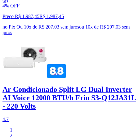
(9)
4% OFF
Preço R$ 1.987,45
R$
1.987
,
45
no Pix
Ou 10x de R$ 207,03 sem juros
ou
10
x de
R$ 207,03
sem
juros
Ar Condicionado Split LG Dual Inverter
AI Voice 12000 BTU/h Frio S3-Q12JA31L
- 220 Volts
4.7