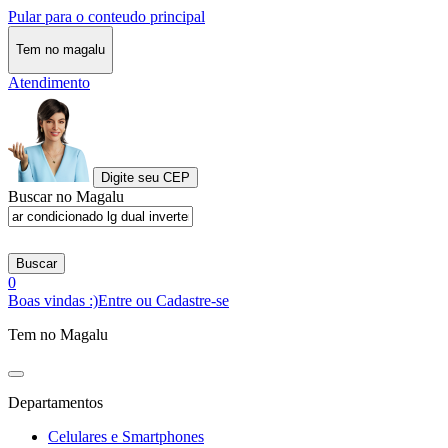
Pular para o conteudo principal
Tem no magalu
Atendimento
Digite seu CEP
Buscar no Magalu
Buscar
0
Boas vindas :)
Entre ou Cadastre-se
Tem no Magalu
Departamentos
Celulares e Smartphones