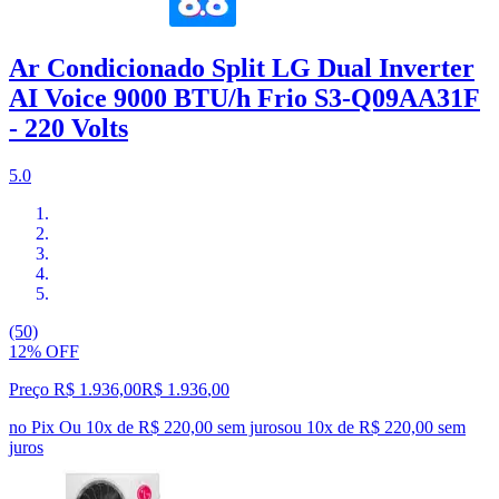
Ar Condicionado Split LG Dual Inverter
AI Voice 9000 BTU/h Frio S3-Q09AA31F
- 220 Volts
5.0
(50)
12% OFF
Preço R$ 1.936,00
R$
1.936
,
00
no Pix
Ou 10x de R$ 220,00 sem juros
ou
10
x de
R$ 220,00
sem
juros