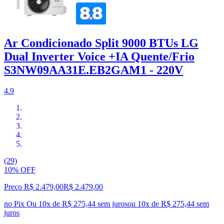
Ar Condicionado Split 9000 BTUs LG
Dual Inverter Voice +IA Quente/Frio
S3NW09AA31E.EB2GAM1 - 220V
4.9
(29)
10% OFF
Preço R$ 2.479,00
R$
2.479
,
00
no Pix
Ou 10x de R$ 275,44 sem juros
ou
10
x de
R$ 275,44
sem
juros