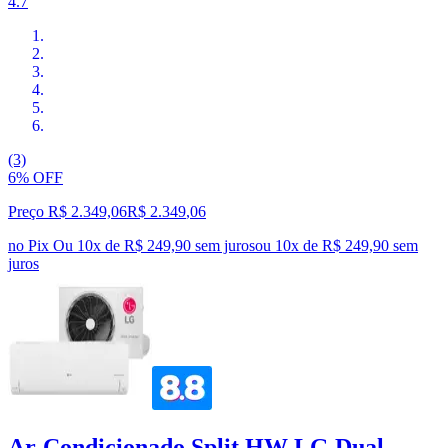
4.7
(3)
6% OFF
Preço R$ 2.349,06
R$
2.349
,
06
no Pix
Ou 10x de R$ 249,90 sem juros
ou
10
x de
R$ 249,90
sem
juros
Ar-Condicionado Split HW LG Dual