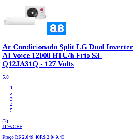
Ar Condicionado Split LG Dual Inverter
AI Voice 12000 BTU/h Frio S3-
Q12JA31Q - 127 Volts
5.0
(7)
10% OFF
Preço R$ 2.849,40
R$
2.849
,
40