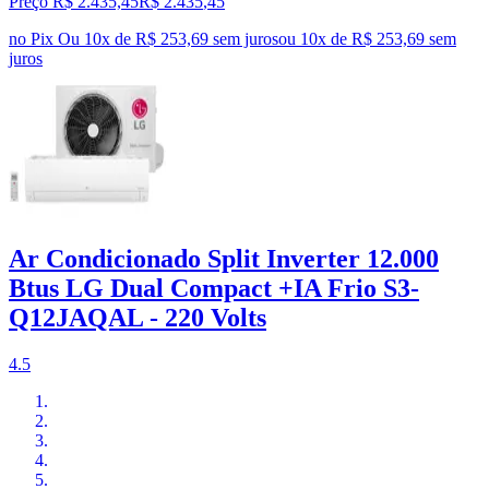
Preço R$ 2.435,45
R$
2.435
,
45
no Pix
Ou 10x de R$ 253,69 sem juros
ou
10
x de
R$ 253,69
sem
juros
Ar Condicionado Split Inverter 12.000
Btus LG Dual Compact +IA Frio S3-
Q12JAQAL - 220 Volts
4.5