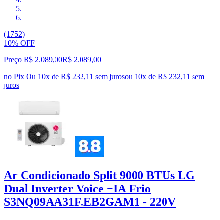
(1752)
10% OFF
Preço R$ 2.089,00
R$
2.089
,
00
no Pix
Ou 10x de R$ 232,11 sem juros
ou
10
x de
R$ 232,11
sem
juros
Ar Condicionado Split 9000 BTUs LG
Dual Inverter Voice +IA Frio
S3NQ09AA31F.EB2GAM1 - 220V