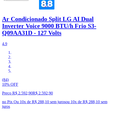
Ar Condicionado Split LG AI Dual
Inverter Voice 9000 BTU/h Frio S3-
Q09AA31D - 127 Volts
4.9
(84)
10% OFF
Preço R$ 2.592,90
R$
2.592
,
90
no Pix
Ou 10x de R$ 288,10 sem juros
ou
10
x de
R$ 288,10
sem
juros