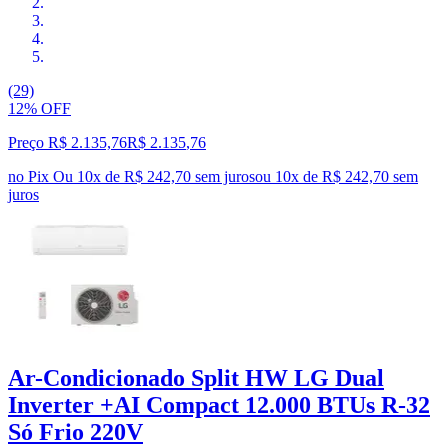
(29)
12% OFF
Preço R$ 2.135,76
R$
2.135
,
76
no Pix
Ou 10x de R$ 242,70 sem juros
ou
10
x de
R$ 242,70
sem
juros
Ar-Condicionado Split HW LG Dual
Inverter +AI Compact 12.000 BTUs R-32
Só Frio 220V