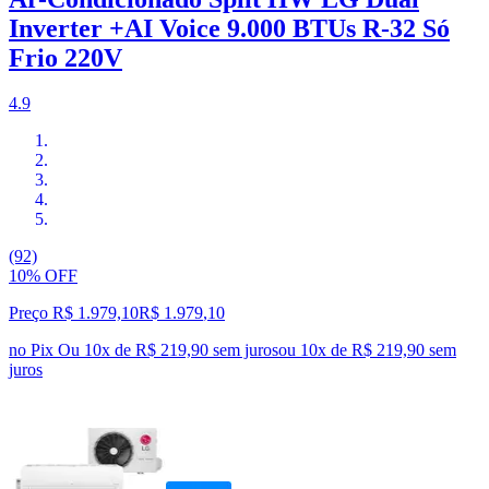
Inverter +AI Voice 9.000 BTUs R-32 Só
Frio 220V
4.9
(92)
10% OFF
Preço R$ 1.979,10
R$
1.979
,
10
no Pix
Ou 10x de R$ 219,90 sem juros
ou
10
x de
R$ 219,90
sem
juros