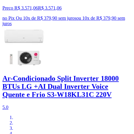
Preço R$ 3.571,06
R$
3.571
,
06
no Pix
Ou 10x de R$ 379,90 sem juros
ou
10
x de
R$ 379,90
sem
juros
Ar-Condicionado Split Inverter 18000
BTUs LG +AI Dual Inverter Voice
Quente e Frio S3-W18KL31C 220V
5.0