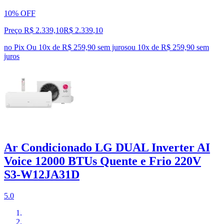
10% OFF
Preço R$ 2.339,10
R$
2.339
,
10
no Pix
Ou 10x de R$ 259,90 sem juros
ou
10
x de
R$ 259,90
sem
juros
Ar Condicionado LG DUAL Inverter AI
Voice 12000 BTUs Quente e Frio 220V
S3-W12JA31D
5.0