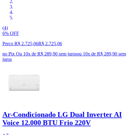
(4)
6% OFF
Preço R$ 2.725,06
R$
2.725
,
06
no Pix
Ou 10x de R$ 289,90 sem juros
ou
10
x de
R$ 289,90
sem
juros
Ar-Condicionado LG Dual Inverter AI
Voice 12.000 BTU Frio 220V