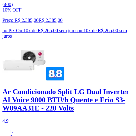
(400)
10% OFF
Preço R$ 2.385,00
R$
2.385
,
00
no Pix
Ou 10x de R$ 265,00 sem juros
ou
10
x de
R$ 265,00
sem
juros
Ar Condicionado Split LG Dual Inverter
AI Voice 9000 BTU/h Quente e Frio S3-
W09AA31E - 220 Volts
4.9