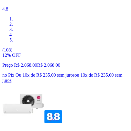
4.8
(108)
12% OFF
Preço R$ 2.068,00
R$
2.068
,
00
no Pix
Ou 10x de R$ 235,00 sem juros
ou
10
x de
R$ 235,00
sem
juros