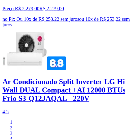
Preço R$ 2.279,00
R$
2.279
,
00
no Pix
Ou 10x de R$ 253,22 sem juros
ou
10
x de
R$ 253,22
sem
juros
Ar Condicionado Split Inverter LG Hi
Wall DUAL Compact +AI 12000 BTUs
Frio S3-Q12JAQAL - 220V
4.5