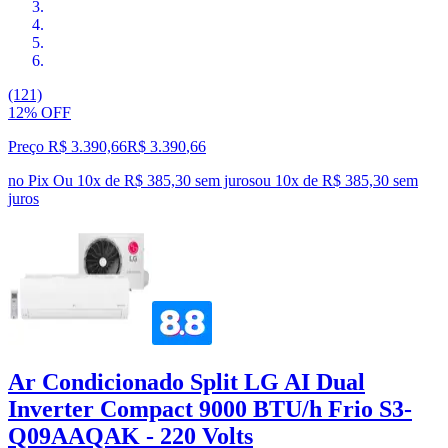
(121)
12% OFF
Preço R$ 3.390,66
R$
3.390
,
66
no Pix
Ou 10x de R$ 385,30 sem juros
ou
10
x de
R$ 385,30
sem
juros
Ar Condicionado Split LG AI Dual
Inverter Compact 9000 BTU/h Frio S3-
Q09AAQAK - 220 Volts