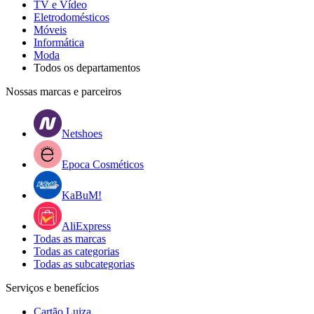
TV e Vídeo
Eletrodomésticos
Móveis
Informática
Moda
Todos os departamentos
Nossas marcas e parceiros
Netshoes
Epoca Cosméticos
KaBuM!
AliExpress
Todas as marcas
Todas as categorias
Todas as subcategorias
Serviços e benefícios
Cartão Luiza