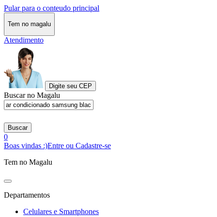
Pular para o conteudo principal
Tem no magalu
Atendimento
Digite seu CEP
Buscar no Magalu
Buscar
0
Boas vindas :)
Entre ou Cadastre-se
Tem no Magalu
Departamentos
Celulares e Smartphones