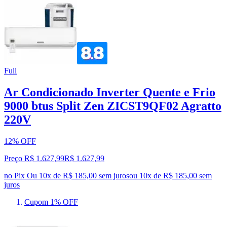
Full
Ar Condicionado Inverter Quente e Frio
9000 btus Split Zen ZICST9QF02 Agratto
220V
12% OFF
Preço R$ 1.627,99
R$
1.627
,
99
no Pix
Ou 10x de R$ 185,00 sem juros
ou
10
x de
R$ 185,00
sem
juros
Cupom 1% OFF