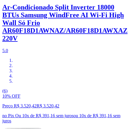
Ar-Condicionado Split Inverter 18000
BTUs Samsung WindFree AI Wi-Fi High
Wall Só Frio
AR60F18D1AWNAZ/AR60F18D1AWXAZ
220V
5.0
(6)
10% OFF
Preço R$ 3.520,42
R$
3.520
,
42
no Pix
Ou 10x de R$ 391,16 sem juros
ou
10
x de
R$ 391,16
sem
juros