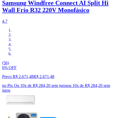
Samsung Windfree Connect AI Split Hi
Wall Frio R32 220V Monofásico
4.7
(56)
6% OFF
Preço R$ 2.671,48
R$
2.671
,
48
no Pix
Ou 10x de R$ 284,20 sem juros
ou
10
x de
R$ 284,20
sem
juros