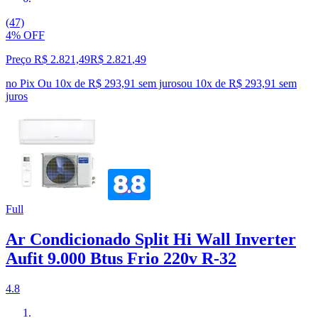
(47)
4% OFF
Preço R$ 2.821,49
R$
2.821
,
49
no Pix
Ou 10x de R$ 293,91 sem juros
ou
10
x de
R$ 293,91
sem
juros
Full
Ar Condicionado Split Hi Wall Inverter
Aufit 9.000 Btus Frio 220v R-32
4.8