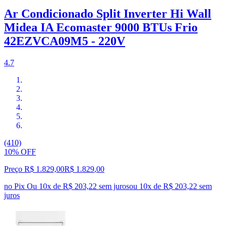
Ar Condicionado Split Inverter Hi Wall
Midea IA Ecomaster 9000 BTUs Frio
42EZVCA09M5 - 220V
4.7
(410)
10% OFF
Preço R$ 1.829,00
R$
1.829
,
00
no Pix
Ou 10x de R$ 203,22 sem juros
ou
10
x de
R$ 203,22
sem
juros