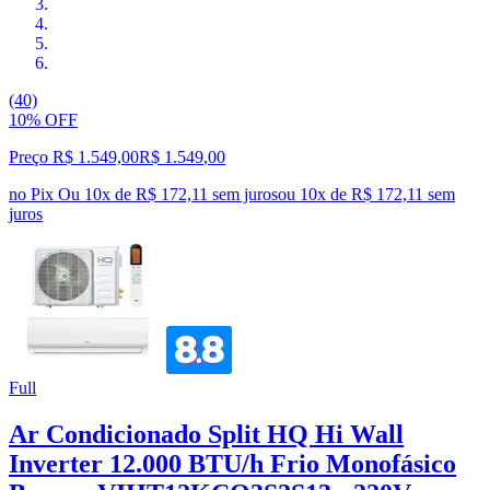
(40)
10% OFF
Preço R$ 1.549,00
R$
1.549
,
00
no Pix
Ou 10x de R$ 172,11 sem juros
ou
10
x de
R$ 172,11
sem
juros
Full
Ar Condicionado Split HQ Hi Wall
Inverter 12.000 BTU/h Frio Monofásico