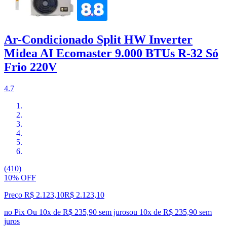
Ar-Condicionado Split HW Inverter
Midea AI Ecomaster 9.000 BTUs R-32 Só
Frio 220V
4.7
(410)
10% OFF
Preço R$ 2.123,10
R$
2.123
,
10
no Pix
Ou 10x de R$ 235,90 sem juros
ou
10
x de
R$ 235,90
sem
juros