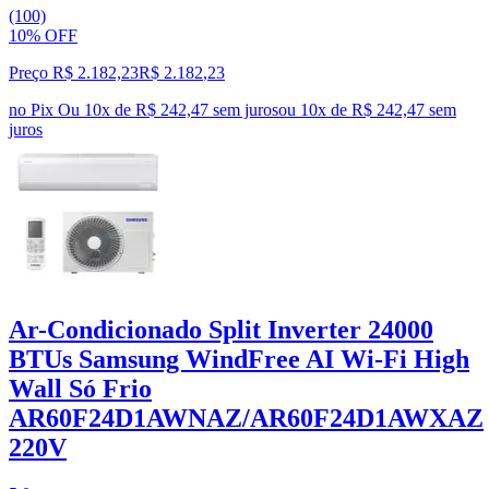
(100)
10% OFF
Preço R$ 2.182,23
R$
2.182
,
23
no Pix
Ou 10x de R$ 242,47 sem juros
ou
10
x de
R$ 242,47
sem
juros
Ar-Condicionado Split Inverter 24000
BTUs Samsung WindFree AI Wi-Fi High
Wall Só Frio
AR60F24D1AWNAZ/AR60F24D1AWXAZ
220V