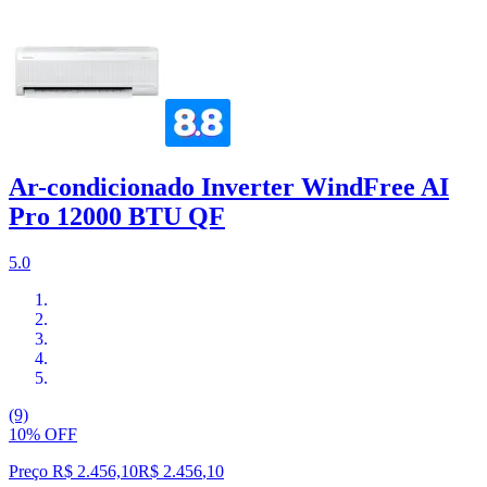
Ar-condicionado Inverter WindFree AI
Pro 12000 BTU QF
5.0
(9)
10% OFF
Preço R$ 2.456,10
R$
2.456
,
10