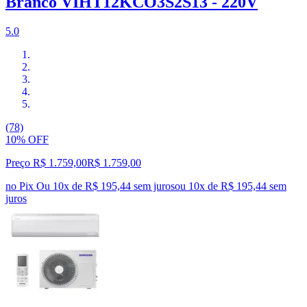
Branco VIHT12KCO3S2S13 - 220V
5.0
(78)
10% OFF
Preço R$ 1.759,00
R$
1.759
,
00
no Pix
Ou 10x de R$ 195,44 sem juros
ou
10
x de
R$ 195,44
sem
juros