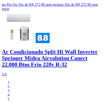
no Pix
Ou 10x de R$ 272,90 sem juros
ou
10
x de
R$ 272,90
sem
juros
Ar Condicionado Split Hi Wall Inverter
Springer Midea Airvolution Conect
22.000 Btus Frio 220v R-32
5.0