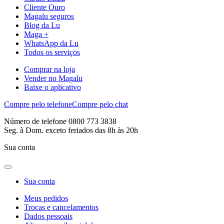
Cliente Ouro
Magalu seguros
Blog da Lu
Maga +
WhatsApp da Lu
Todos os serviços
Comprar na loja
Vender no Magalu
Baixe o aplicativo
Compre pelo telefone
Compre pelo chat
Número de telefone 0800 773 3838
Seg. à Dom. exceto feriados das 8h às 20h
Sua conta
Sua conta
Meus pedidos
Trocas e cancelamentos
Dados pessoais