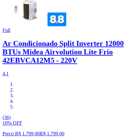
Full
Ar Condicionado Split Inverter 12000
BTUs Midea Airvolution Lite Frio
42EBVCA12M5 - 220V
4.1
(36)
10% OFF
Preço R$ 1.799,00
R$
1.799
,
00