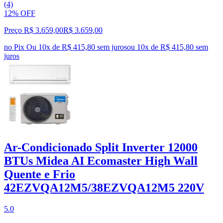
(4)
12% OFF
Preço R$ 3.659,00
R$
3.659
,
00
no Pix
Ou 10x de R$ 415,80 sem juros
ou
10
x de
R$ 415,80
sem
juros
Ar-Condicionado Split Inverter 12000
BTUs Midea AI Ecomaster High Wall
Quente e Frio
42EZVQA12M5/38EZVQA12M5 220V
5.0