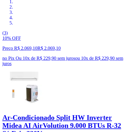
(3)
10% OFF
Preço R$ 2.069,10
R$
2.069
,
10
no Pix
Ou 10x de R$ 229,90 sem juros
ou
10
x de
R$ 229,90
sem
juros
Ar-Condicionado Split HW Inverter
Midea AI AirVolution 9.000 BTUs R-32