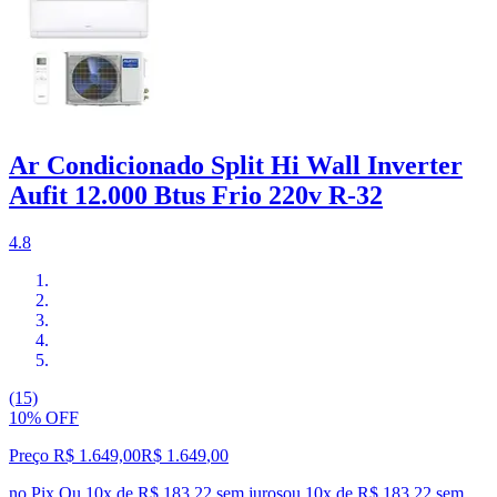
Ar Condicionado Split Hi Wall Inverter
Aufit 12.000 Btus Frio 220v R-32
4.8
(15)
10% OFF
Preço R$ 1.649,00
R$
1.649
,
00
no Pix
Ou 10x de R$ 183,22 sem juros
ou
10
x de
R$ 183,22
sem