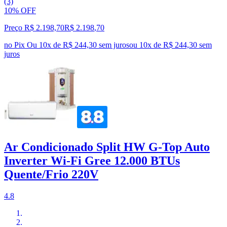
(3)
10% OFF
Preço R$ 2.198,70
R$
2.198
,
70
no Pix
Ou 10x de R$ 244,30 sem juros
ou
10
x de
R$ 244,30
sem
juros
Ar Condicionado Split HW G-Top Auto
Inverter Wi-Fi Gree 12.000 BTUs
Quente/Frio 220V
4.8