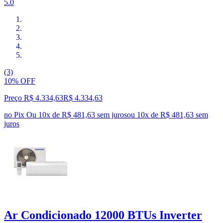
5.0
(3)
10% OFF
Preço R$ 4.334,63
R$
4.334
,
63
no Pix
Ou 10x de R$ 481,63 sem juros
ou
10
x de
R$ 481,63
sem
juros
Ar Condicionado 12000 BTUs Inverter