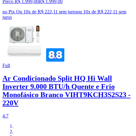
Preço R$ 1.999,00
R$
1.999
,
00
no Pix
Ou 10x de R$ 222,11 sem juros
ou
10
x de
R$ 222,11
sem
juros
Full
Ar Condicionado Split HQ Hi Wall
Inverter 9.000 BTU/h Quente e Frio
Monofásico Branco VIHT9KCH3S2S23 -
220V
4.7