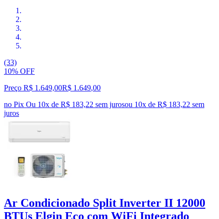
(33)
10% OFF
Preço R$ 1.649,00
R$
1.649
,
00
no Pix
Ou 10x de R$ 183,22 sem juros
ou
10
x de
R$ 183,22
sem
juros
Ar Condicionado Split Inverter II 12000
BTUs Elgin Eco com WiFi Integrado