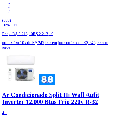
(588)
10% OFF
Preço R$ 2.213,10
R$
2.213
,
10
no Pix
Ou 10x de R$ 245,90 sem juros
ou
10
x de
R$ 245,90
sem
juros
Ar Condicionado Split Hi Wall Aufit
Inverter 12.000 Btus Frio 220v R-32
4.1