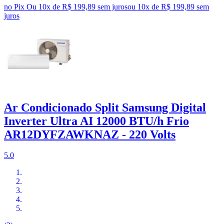
no Pix
Ou 10x de R$ 199,89 sem juros
ou
10
x de
R$ 199,89
sem
juros
Ar Condicionado Split Samsung Digital
Inverter Ultra AI 12000 BTU/h Frio
AR12DYFZAWKNAZ - 220 Volts
5.0