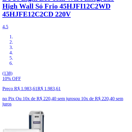
High Wall Só Frio 45HJFI12C2WD
45HJFE12C2CD 220V
4.5
(138)
10% OFF
Preço R$ 1.983,61
R$
1.983
,
61
no Pix
Ou 10x de R$ 220,40 sem juros
ou
10
x de
R$ 220,40
sem
juros