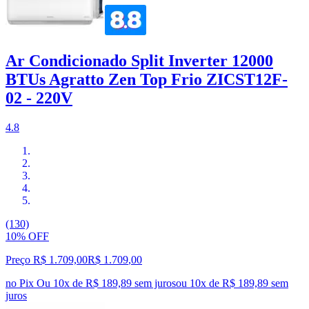
Ar Condicionado Split Inverter 12000
BTUs Agratto Zen Top Frio ZICST12F-
02 - 220V
4.8
(130)
10% OFF
Preço R$ 1.709,00
R$
1.709
,
00
no Pix
Ou 10x de R$ 189,89 sem juros
ou
10
x de
R$ 189,89
sem
juros