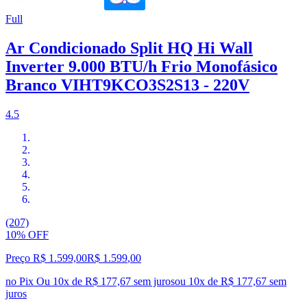
Full
Ar Condicionado Split HQ Hi Wall
Inverter 9.000 BTU/h Frio Monofásico
Branco VIHT9KCO3S2S13 - 220V
4.5
(207)
10% OFF
Preço R$ 1.599,00
R$
1.599
,
00
no Pix
Ou 10x de R$ 177,67 sem juros
ou
10
x de
R$ 177,67
sem
juros