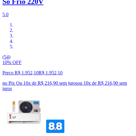
Só Frio 220V
5.0
(54)
10% OFF
Preço R$ 1.952,10
R$
1.952
,
10
no Pix
Ou 10x de R$ 216,90 sem juros
ou
10
x de
R$ 216,90
sem
juros