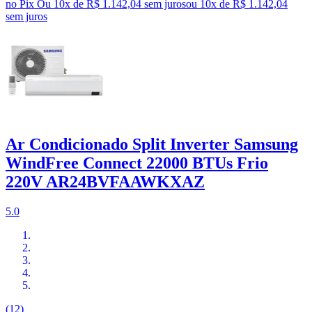
no Pix
Ou 10x de R$ 1.142,04 sem juros
ou
10
x de
R$ 1.142,04
sem juros
Ar Condicionado Split Inverter Samsung
WindFree Connect 22000 BTUs Frio
220V AR24BVFAAWKXAZ
5.0
(12)