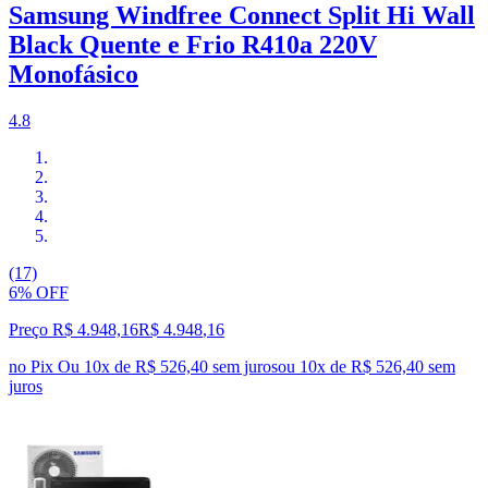
Samsung Windfree Connect Split Hi Wall
Black Quente e Frio R410a 220V
Monofásico
4.8
(17)
6% OFF
Preço R$ 4.948,16
R$
4.948
,
16
no Pix
Ou 10x de R$ 526,40 sem juros
ou
10
x de
R$ 526,40
sem
juros