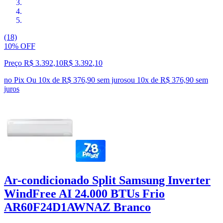
(18)
10% OFF
Preço R$ 3.392,10
R$
3.392
,
10
no Pix
Ou 10x de R$ 376,90 sem juros
ou
10
x de
R$ 376,90
sem
juros
Ar-condicionado Split Samsung Inverter
WindFree AI 24.000 BTUs Frio
AR60F24D1AWNAZ Branco