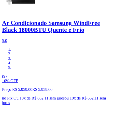
Ar Condicionado Samsung WindFree
Black 18000BTU Quente e Frio
5.0
(9)
10% OFF
Preço R$ 5.959,00
R$
5.959
,
00
no Pix
Ou 10x de R$ 662,11 sem juros
ou
10
x de
R$ 662,11
sem
juros