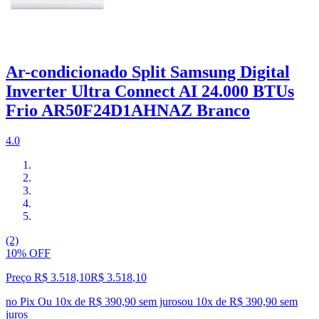
Ar-condicionado Split Samsung Digital
Inverter Ultra Connect AI 24.000 BTUs
Frio AR50F24D1AHNAZ Branco
4.0
(2)
10% OFF
Preço R$ 3.518,10
R$
3.518
,
10
no Pix
Ou 10x de R$ 390,90 sem juros
ou
10
x de
R$ 390,90
sem
juros