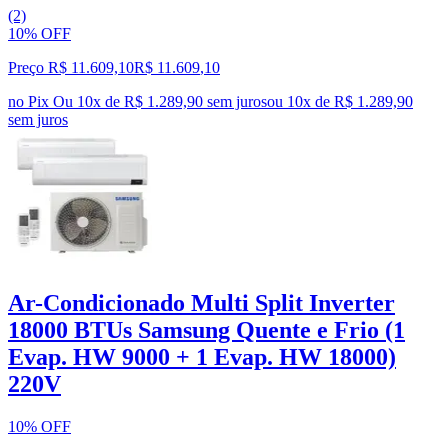
(2)
10% OFF
Preço R$ 11.609,10
R$
11.609
,
10
no Pix
Ou 10x de R$ 1.289,90 sem juros
ou
10
x de
R$ 1.289,90
sem juros
Ar-Condicionado Multi Split Inverter
18000 BTUs Samsung Quente e Frio (1
Evap. HW 9000 + 1 Evap. HW 18000)
220V
10% OFF