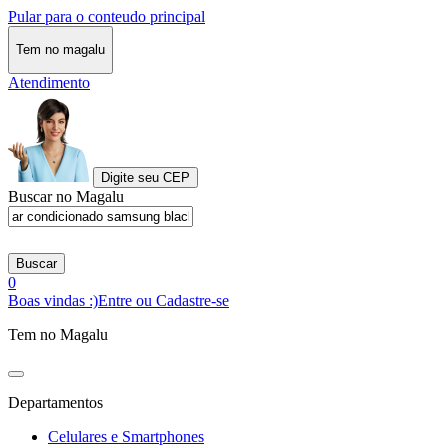
Pular para o conteudo principal
Tem no magalu
Atendimento
Digite seu CEP
Buscar no Magalu
Buscar
0
Boas vindas :)
Entre ou Cadastre-se
Tem no Magalu
Departamentos
Celulares e Smartphones