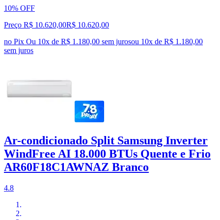
10% OFF
Preço R$ 10.620,00
R$
10.620
,
00
no Pix
Ou 10x de R$ 1.180,00 sem juros
ou
10
x de
R$ 1.180,00
sem juros
Ar-condicionado Split Samsung Inverter
WindFree AI 18.000 BTUs Quente e Frio
AR60F18C1AWNAZ Branco
4.8