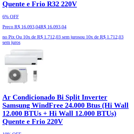
Quente e Frio R32 220V
6% OFF
Preço R$ 16.093,04
R$
16.093
,
04
no Pix
Ou 10x de R$ 1.712,03 sem juros
ou
10
x de
R$ 1.712,03
sem juros
Ar Condicionado Bi Split Inverter
Samsung WindFree 24.000 Btus (Hi Wall
12.000 BTUs + Hi Wall 12.000 BTUs)
Quente e Frio 220V