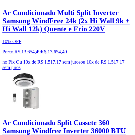
Ar Condicionado Multi Split Inverter
Samsung WindFree 24k (2x Hi Wall 9k +
Hi Wall 12k) Quente e Frio 220V
10% OFF
Preço R$ 13.654,49
R$
13.654
,
49
no Pix
Ou 10x de R$ 1.517,17 sem juros
ou
10
x de
R$ 1.517,17
sem juros
Ar Condicionado Split Cassete 360
Samsung Windfree Inverter 36000 BTU