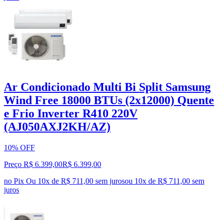
Ar Condicionado Multi Bi Split Samsung
Wind Free 18000 BTUs (2x12000) Quente
e Frio Inverter R410 220V
(AJ050AXJ2KH/AZ)
10% OFF
Preço R$ 6.399,00
R$
6.399
,
00
no Pix
Ou 10x de R$ 711,00 sem juros
ou
10
x de
R$ 711,00
sem
juros