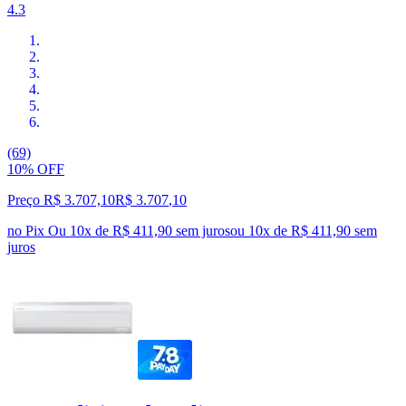
4.3
(69)
10% OFF
Preço R$ 3.707,10
R$
3.707
,
10
no Pix
Ou 10x de R$ 411,90 sem juros
ou
10
x de
R$ 411,90
sem
juros