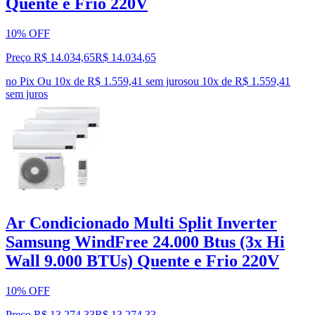
Quente e Frio 220V
10% OFF
Preço R$ 14.034,65
R$
14.034
,
65
no Pix
Ou 10x de R$ 1.559,41 sem juros
ou
10
x de
R$ 1.559,41
sem juros
Ar Condicionado Multi Split Inverter
Samsung WindFree 24.000 Btus (3x Hi
Wall 9.000 BTUs) Quente e Frio 220V
10% OFF
Preço R$ 13.274,33
R$
13.274
,
33