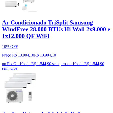
Ar Condicionado TriSplit Samsung
WindFree 28.000 BTUs Hi Wall 2x9.000 e
1x12.000 QF WiFi
10% OFF
Preço R$ 13.904,10
R$
13.904
,
10
no Pix
Ou 10x de R$ 1.544,90 sem juros
ou
10
x de
R$ 1.544,90
sem juros