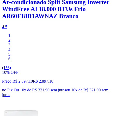
Ar-condicionado Split Samsung Inverter
WindFree AI 18.000 BTUs Frio
AR60F18D1AWNAZ Branco
4.5
(156)
10% OFF
Preço R$ 2.897,10
R$
2.897
,
10
no Pix
Ou 10x de R$ 321,90 sem juros
ou
10
x de
R$ 321,90
sem
juros