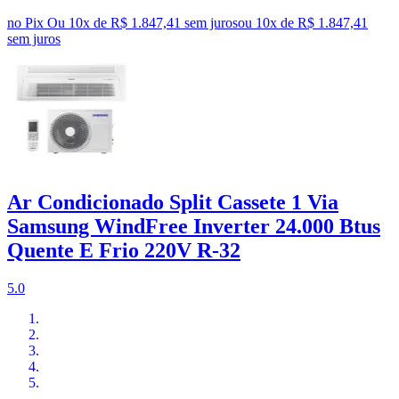
no Pix
Ou 10x de R$ 1.847,41 sem juros
ou
10
x de
R$ 1.847,41
sem juros
Ar Condicionado Split Cassete 1 Via
Samsung WindFree Inverter 24.000 Btus
Quente E Frio 220V R-32
5.0