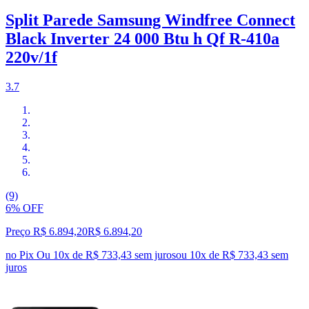
Split Parede Samsung Windfree Connect
Black Inverter 24 000 Btu h Qf R-410a
220v/1f
3.7
(9)
6% OFF
Preço R$ 6.894,20
R$
6.894
,
20
no Pix
Ou 10x de R$ 733,43 sem juros
ou
10
x de
R$ 733,43
sem
juros