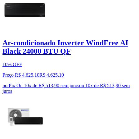
Ar-condicionado Inverter WindFree AI
Black 24000 BTU QF
10% OFF
Preço R$ 4.625,10
R$
4.625
,
10
no Pix
Ou 10x de R$ 513,90 sem juros
ou
10
x de
R$ 513,90
sem
juros