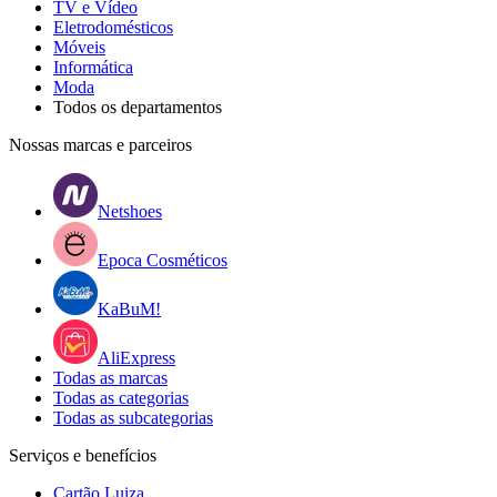
TV e Vídeo
Eletrodomésticos
Móveis
Informática
Moda
Todos os departamentos
Nossas marcas e parceiros
Netshoes
Epoca Cosméticos
KaBuM!
AliExpress
Todas as marcas
Todas as categorias
Todas as subcategorias
Serviços e benefícios
Cartão Luiza