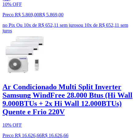
10% OFF
Preço R$ 5.869,00
R$
5.869
,
00
no Pix
Ou 10x de R$ 652,11 sem juros
ou
10
x de
R$ 652,11
sem
juros
Ar Condicionado Multi Split Inverter
Samsung WindFree 28.000 Btus (Hi Wall
9.000BTUs + 2x Hi Wall 12.000BTUs)
Quente e Frio 220V
10% OFF
Preço R$ 16.626,66
R$
16.626
,
66