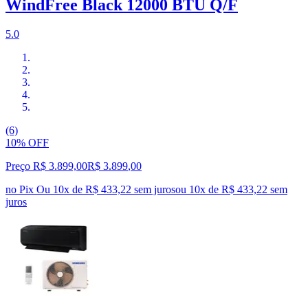
WindFree Black 12000 BTU Q/F
5.0
(6)
10% OFF
Preço R$ 3.899,00
R$
3.899
,
00
no Pix
Ou 10x de R$ 433,22 sem juros
ou
10
x de
R$ 433,22
sem
juros