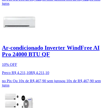
juros
Ar-condicionado Inverter WindFree AI
Pro 24000 BTU QF
10% OFF
Preço R$ 4.211,10
R$
4.211
,
10
no Pix
Ou 10x de R$ 467,90 sem juros
ou
10
x de
R$ 467,90
sem
juros