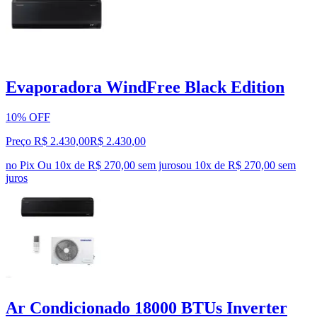
Evaporadora WindFree Black Edition
10% OFF
Preço R$ 2.430,00
R$
2.430
,
00
no Pix
Ou 10x de R$ 270,00 sem juros
ou
10
x de
R$ 270,00
sem
juros
Ar Condicionado 18000 BTUs Inverter