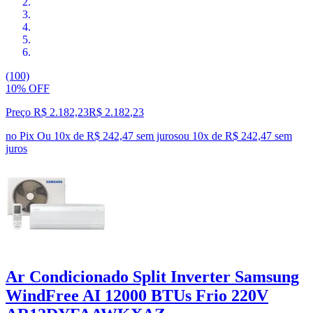
(100)
10% OFF
Preço R$ 2.182,23
R$
2.182
,
23
no Pix
Ou 10x de R$ 242,47 sem juros
ou
10
x de
R$ 242,47
sem
juros
Ar Condicionado Split Inverter Samsung
WindFree AI 12000 BTUs Frio 220V