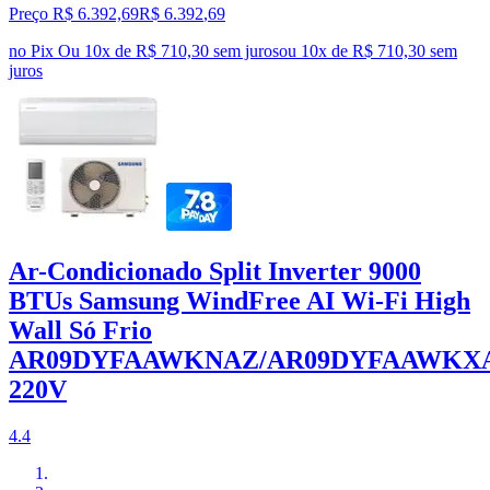
Preço R$ 6.392,69
R$
6.392
,
69
no Pix
Ou 10x de R$ 710,30 sem juros
ou
10
x de
R$ 710,30
sem
juros
Ar-Condicionado Split Inverter 9000
BTUs Samsung WindFree AI Wi-Fi High
Wall Só Frio
AR09DYFAAWKNAZ/AR09DYFAAWKX
220V
4.4