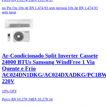
no Pix
Ou 10x de R$ 1.474,93 sem juros
ou
10
x de
R$ 1.474,93
sem juros
Ar-Condicionado Split Inverter Cassete
24000 BTUs Samsung WindFree 1 Via
Quente e Frio
AC024DN1DKG/AC024DXADKG/PC1
220V
10% OFF
Preço R$ 10.278,34
R$
10.278
,
34