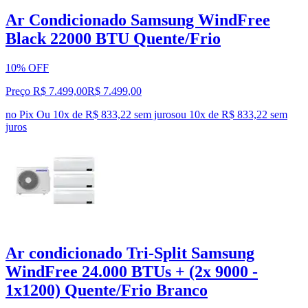
Ar Condicionado Samsung WindFree
Black 22000 BTU Quente/Frio
10% OFF
Preço R$ 7.499,00
R$
7.499
,
00
no Pix
Ou 10x de R$ 833,22 sem juros
ou
10
x de
R$ 833,22
sem
juros
Ar condicionado Tri-Split Samsung
WindFree 24.000 BTUs + (2x 9000 -
1x1200) Quente/Frio Branco