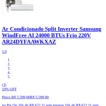
Ar Condicionado Split Inverter Samsung
WindFree AI 24000 BTUs Frio 220V
AR24DYFAAWKXAZ
5.0
(3)
10% OFF
Preço R$ 5.599,00
R$
5.599
,
00
no Pix
Ou 10x de R$ 622,11 sem juros
ou
10
x de
R$ 622,11
sem