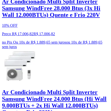
Ar Condicionado Multi Split Inverter
Samsung WindFree 28.000 Btus (3x Hi
Wall 12.000BTUs) Quente e Frio 220V
10% OFF
Preço R$ 17.006,82
R$
17.006
,
82
no Pix
Ou 10x de R$ 1.889,65 sem juros
ou
10
x de
R$ 1.889,65
sem juros
Ar Condicionado Multi Split Inverter
Samsung WindFree 24.000 Btus (Hi Wall
9.000BTUs + 2x Hi Wall 12.000BTUs)