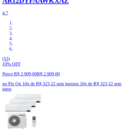
AR12DYFAAWKXAZ
4.7
(53)
10% OFF
Preço R$ 2.909,00
R$
2.909
,
00
no Pix
Ou 10x de R$ 323,22 sem juros
ou
10
x de
R$ 323,22
sem
juros