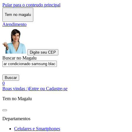
Pular para o conteudo principal
Tem no magalu
Atendimento
Digite seu CEP
Buscar no Magalu
Buscar
0
Boas vindas :)
Entre ou Cadastre-se
Tem no Magalu
Departamentos
Celulares e Smartphones