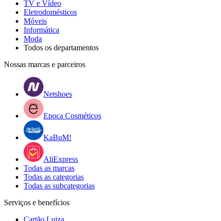
TV e Vídeo
Eletrodomésticos
Móveis
Informática
Moda
Todos os departamentos
Nossas marcas e parceiros
Netshoes
Epoca Cosméticos
KaBuM!
AliExpress
Todas as marcas
Todas as categorias
Todas as subcategorias
Serviços e benefícios
Cartão Luiza