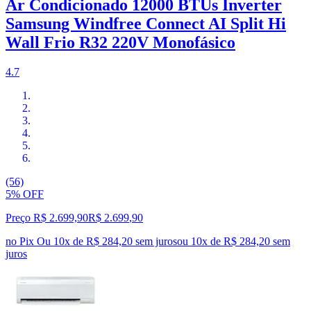
Ar Condicionado 12000 BTUs Inverter
Samsung Windfree Connect AI Split Hi
Wall Frio R32 220V Monofásico
4.7
(56)
5% OFF
Preço R$ 2.699,90
R$
2.699
,
90
no Pix
Ou 10x de R$ 284,20 sem juros
ou
10
x de
R$ 284,20
sem
juros