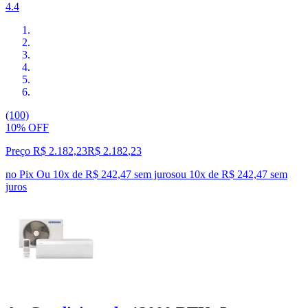
4.4
(100)
10% OFF
Preço R$ 2.182,23
R$
2.182
,
23
no Pix
Ou 10x de R$ 242,47 sem juros
ou
10
x de
R$ 242,47
sem
juros