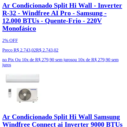
Ar Condicionado Split Hi Wall - Inverter
R-32 - Windfree AI Pro - Samsung -
12.000 BTUs - Quente-Frio - 220V
Monofásico
2% OFF
Preço R$ 2.743,02
R$
2.743
,
02
no Pix
Ou 10x de R$ 279,90 sem juros
ou
10
x de
R$ 279,90
sem
juros
Ar Condicionado Split Hi Wall Samsung
Windfree Connect ai Inverter 9000 BTUs