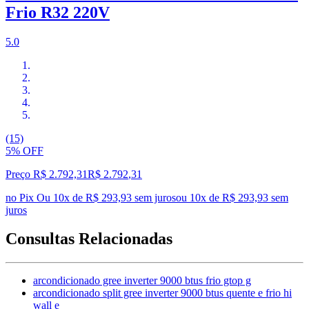
Frio R32 220V
5.0
(15)
5% OFF
Preço R$ 2.792,31
R$
2.792
,
31
no Pix
Ou 10x de R$ 293,93 sem juros
ou
10
x de
R$ 293,93
sem
juros
Consultas Relacionadas
arcondicionado gree inverter 9000 btus frio gtop g
arcondicionado split gree inverter 9000 btus quente e frio hi
wall e