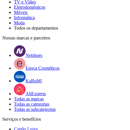
TV e Vídeo
Eletrodomésticos
Móveis
Informática
Moda
Todos os departamentos
Nossas marcas e parceiros
Netshoes
Epoca Cosméticos
KaBuM!
AliExpress
Todas as marcas
Todas as categorias
Todas as subcategorias
Serviços e benefícios
Cartão Luiza