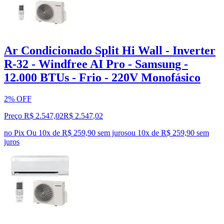
Ar Condicionado Split Hi Wall - Inverter
R-32 - Windfree AI Pro - Samsung -
12.000 BTUs - Frio - 220V Monofásico
2% OFF
Preço R$ 2.547,02
R$
2.547
,
02
no Pix
Ou 10x de R$ 259,90 sem juros
ou
10
x de
R$ 259,90
sem
juros