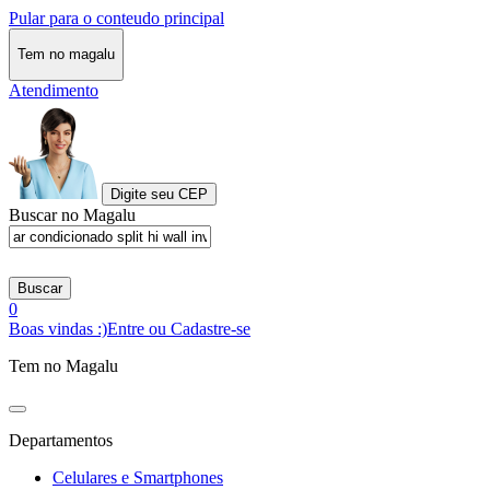
Pular para o conteudo principal
Tem no magalu
Atendimento
Digite seu CEP
Buscar no Magalu
Buscar
0
Boas vindas :)
Entre ou Cadastre-se
Tem no Magalu
Departamentos
Celulares e Smartphones