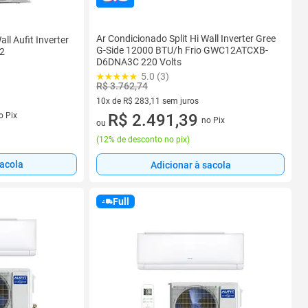
Ar Condicionado Split Hi Wall Inverter Gree
ll Aufit Inverter
G-Side 12000 BTU/h Frio GWC12ATCXB-
32
D6DNA3C 220 Volts
5.0 (3)
R$ 3.762,74
10x de R$ 283,11 sem juros
s
o Pix
10 vez de R$ 283,11 sem juros
R$ 2.491,39
no Pix
ou
(
12% de desconto no pix
)
sacola
Adicionar à sacola
Full