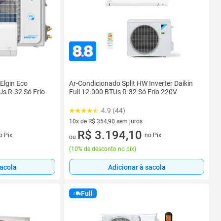
Elgin Eco
Ar-Condicionado Split HW Inverter Daikin
TUs R-32 Só Frio
Full 12.000 BTUs R-32 Só Frio 220V
4.9 (44)
10x de R$ 354,90 sem juros
s
10 vez de R$ 354,90 sem juros
R$ 3.194,10
o Pix
no Pix
ou
(
10% de desconto no pix
)
sacola
Adicionar à sacola
Full