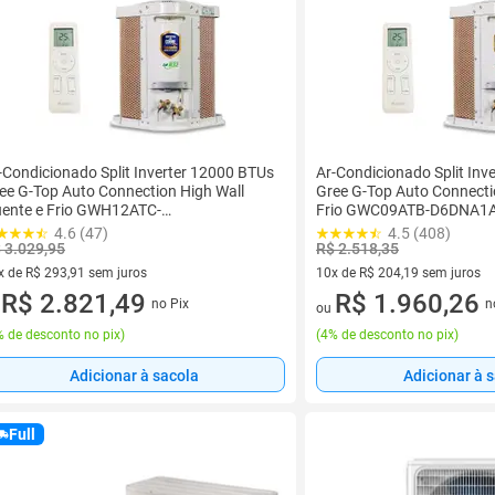
-Condicionado Split Inverter 12000 BTUs
Ar-Condicionado Split Inv
ee G-Top Auto Connection High Wall
Gree G-Top Auto Connecti
ente e Frio GWH12ATC-
Frio GWC09ATB-D6DNA1
6DNA1A/GWH12ATC-D6DNA1A 220V
D6DNA1A/O 220V
4.6 (47)
4.5 (408)
 3.029,95
R$ 2.518,35
x de R$ 293,91 sem juros
10x de R$ 204,19 sem juros
vez de R$ 293,91 sem juros
R$ 2.821,49
10 vez de R$ 204,19 sem juro
R$ 1.960,26
no Pix
n
u
ou
 de desconto no pix
)
(
4% de desconto no pix
)
Adicionar à sacola
Adicionar à 
Full