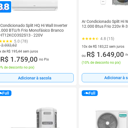
Ar Condicionado Split Hi Wa
 Condicionado Split HQ Hi Wall Inverter
12.000 Btus Frio 220v R-
.000 BTU/h Frio Monofásico Branco
HT12KCO3S2S13 - 220V
4.8 (15)
5.0 (78)
 2.032,62
10x de R$ 183,22 sem juros
x de R$ 195,44 sem juros
10 vez de R$ 183,22 sem juro
R$ 1.649,00
n
ou
vez de R$ 195,44 sem juros
R$ 1.759,00
no Pix
u
(
10% de desconto no pix
)
% de desconto no pix
)
Adicionar à 
Adicionar à sacola
Full
Full