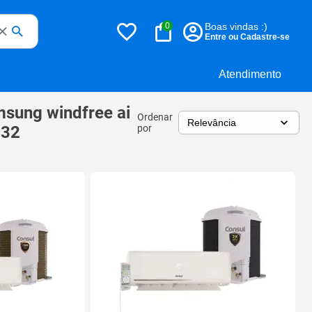
0
Boas vindas :)
Entre ou Cadastre-se
Atendimento
amsung windfree ai
Ordenar
 32
por