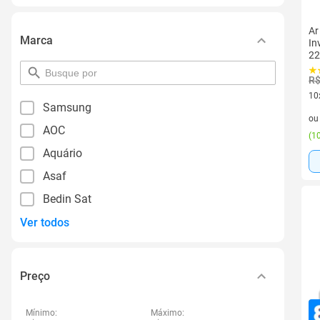
Ar
Marca
In
22
pesquisar
R$
por
filtro
10
Samsung
10 
o
AOC
(
10
Aquário
Asaf
Bedin Sat
Ver todos
Preço
Mínimo:
Máximo: