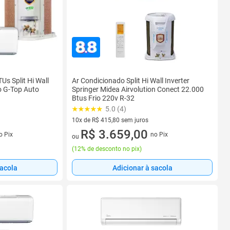
s Split Hi Wall
Ar Condicionado Split Hi Wall Inverter
io G-Top Auto
Springer Midea Airvolution Conect 22.000
Btus Frio 220v R-32
5.0 (4)
10x de R$ 415,80 sem juros
s
10 vez de R$ 415,80 sem juros
R$ 3.659,00
o Pix
no Pix
ou
(
12% de desconto no pix
)
sacola
Adicionar à sacola