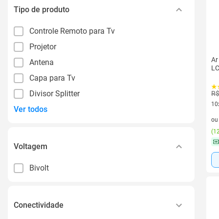
Tipo de produto
Controle Remoto para Tv
Projetor
Ar
Antena
LC
Capa para Tv
Divisor Splitter
R$
10
Ver todos
10 
o
(
12
Voltagem
Bivolt
Conectividade