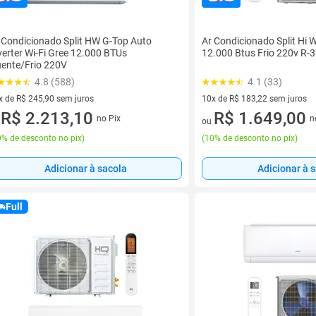
 Condicionado Split HW G-Top Auto
Ar Condicionado Split Hi Wa
verter Wi-Fi Gree 12.000 BTUs
12.000 Btus Frio 220v R-
ente/Frio 220V
4.8 (588)
4.1 (33)
x de R$ 245,90 sem juros
10x de R$ 183,22 sem juros
vez de R$ 245,90 sem juros
R$ 2.213,10
10 vez de R$ 183,22 sem juro
R$ 1.649,00
no Pix
n
u
ou
% de desconto no pix
)
(
10% de desconto no pix
)
Adicionar à sacola
Adicionar à 
Full