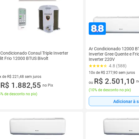
Ar Condicionado 12000 BTU
 Condicionado Consul Triple Inverter
Inverter Gree Quente e Fr
lit Frio 12000 BTUS Bivolt
Inverter 220V
4.8 (588)
10x de R$ 277,90 sem juros
x de R$ 221,48 sem juros
10 vez de R$ 277,90 sem juro
R$ 2.501,10
n
ou
vez de R$ 221,48 sem juros
R$ 1.882,55
no Pix
u
(
10% de desconto no pix
)
% de desconto no pix
)
Adicionar à 