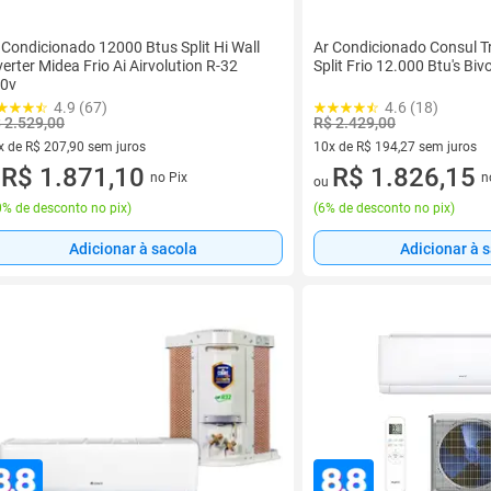
 Condicionado 12000 Btus Split Hi Wall
Ar Condicionado Consul Tri
verter Midea Frio Ai Airvolution R-32
Split Frio 12.000 Btu's Bivo
0v
4.9 (67)
4.6 (18)
 2.529,00
R$ 2.429,00
x de R$ 207,90 sem juros
10x de R$ 194,27 sem juros
vez de R$ 207,90 sem juros
R$ 1.871,10
10 vez de R$ 194,27 sem juro
R$ 1.826,15
no Pix
n
u
ou
% de desconto no pix
)
(
6% de desconto no pix
)
Adicionar à sacola
Adicionar à 