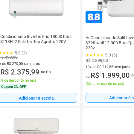
 Condicionado Inverter Frio 18000 btus
Ar Condicionado Split Inve
ST18F02 Split Liv Top Agratto 220V
32 Hi-wall 12.000 Btus Que
220v
5.0 (2)
5.0 (6)
 3.499,00
R$ 2.898,00
x de R$ 270,00 sem juros
10x de R$ 212,66 sem juros
vez de R$ 270,00 sem juros
R$ 2.375,99
no Pix
10 vez de R$ 212,66 sem juro
R$ 1.999,00
u
n
ou
% de desconto no pix
)
(
6% de desconto no pix
)
Cupom
2% OFF
Adicionar à 
Adicionar à sacola