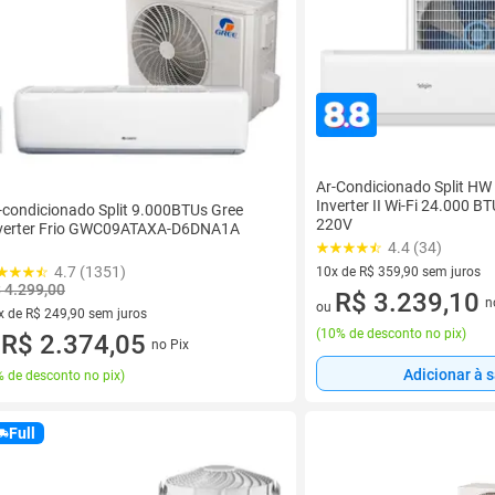
Ar-Condicionado Split HW 
Inverter II Wi-Fi 24.000 B
-condicionado Split 9.000BTUs Gree
220V
verter Frio GWC09ATAXA-D6DNA1A
4.4 (34)
4.7 (1351)
10x de R$ 359,90 sem juros
 4.299,00
10 vez de R$ 359,90 sem juro
R$ 3.239,10
n
ou
x de R$ 249,90 sem juros
(
10% de desconto no pix
)
vez de R$ 249,90 sem juros
R$ 2.374,05
no Pix
u
Adicionar à 
 de desconto no pix
)
Full