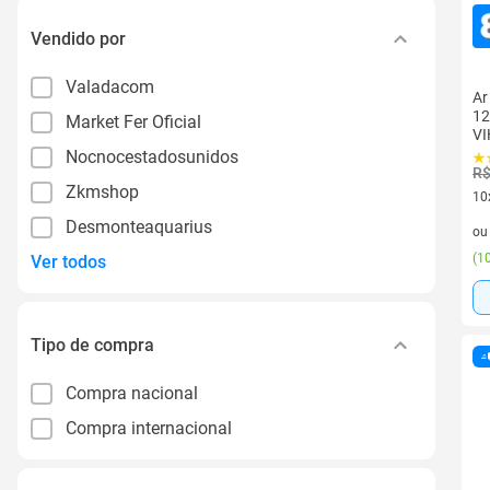
Vendido por
Valadacom
Ar
12
Market Fer Oficial
VI
Nocnocestadosunidos
R$
Zkmshop
10
10 
Desmonteaquarius
o
(
10
Ver todos
Tipo de compra
Compra nacional
Compra internacional