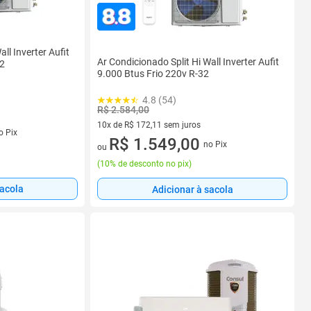
ll Inverter Aufit
Ar Condicionado Split Hi Wall Inverter Aufit
32
9.000 Btus Frio 220v R-32
4.8 (54)
R$ 2.584,00
10x de R$ 172,11 sem juros
s
o Pix
10 vez de R$ 172,11 sem juros
R$ 1.549,00
no Pix
ou
(
10% de desconto no pix
)
sacola
Adicionar à sacola