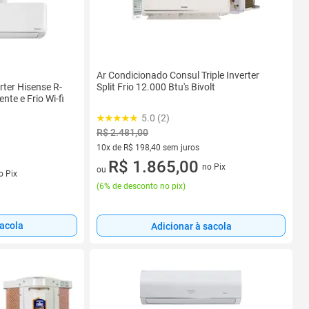
Ar Condicionado Consul Triple Inverter
rter Hisense R-
Split Frio 12.000 Btu's Bivolt
nte e Frio Wi-fi
5.0 (2)
R$ 2.481,00
10x de R$ 198,40 sem juros
10 vez de R$ 198,40 sem juros
R$ 1.865,00
no Pix
s
ou
o Pix
(
6% de desconto no pix
)
sacola
Adicionar à sacola