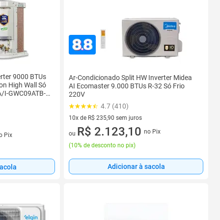
erter 9000 BTUs
Ar-Condicionado Split HW Inverter Midea
on High Wall Só
AI Ecomaster 9.000 BTUs R-32 Só Frio
A/I-GWC09ATB-
220V
4.7 (410)
10x de R$ 235,90 sem juros
10 vez de R$ 235,90 sem juros
R$ 2.123,10
no Pix
s
ou
o Pix
(
10% de desconto no pix
)
Adicionar à sacola
sacola