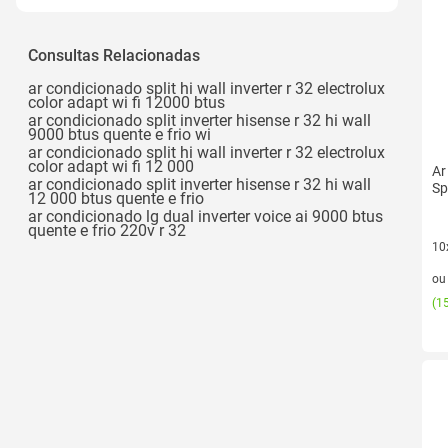
Bluetooth
Bluetooth 4.1
Consultas Relacionadas
Bluetooth 5
ar condicionado split hi wall inverter r 32 electrolux
color adapt wi fi 12000 btus
Bluetooth 5.0
ar condicionado split inverter hisense r 32 hi wall
9000 btus quente e frio wi
Bluetooth 5.0 e Wi-fi 6
ar condicionado split hi wall inverter r 32 electrolux
color adapt wi fi 12 000
Ar
Ver todos
ar condicionado split inverter hisense r 32 hi wall
Sp
12 000 btus quente e frio
ar condicionado lg dual inverter voice ai 9000 btus
quente e frio 220v r 32
10
10 
o
(
15