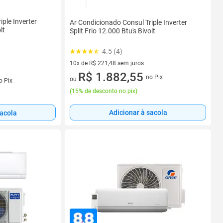
ple Inverter
Ar Condicionado Consul Triple Inverter
lt
Split Frio 12.000 Btu's Bivolt
4.5 (4)
10x de R$ 221,48 sem juros
10 vez de R$ 221,48 sem juros
R$ 1.882,55
no Pix
s
ou
o Pix
(
15% de desconto no pix
)
Adicionar à sacola
sacola