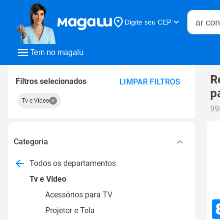
Buscar n
Digite seu CEP
Buscar
Tem no magalu
R
Filtros selecionados
LIMPAR FILTROS
p
Tv e Vídeo
99
Categoria
Todos os departamentos
Tv e Vídeo
Acessórios para TV
Projetor e Tela