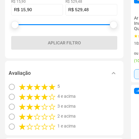
R$ 15,90
R$ 529,48
Ar
In
Qu
APLICAR FILTRO
10
10 
o
(
10
Avaliação
5
4 e acima
3 e acima
2 e acima
1 e acima