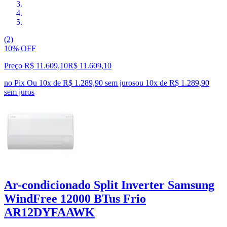
(2)
10% OFF
Preço R$ 11.609,10
R$
11.609
,
10
no Pix
Ou 10x de R$ 1.289,90 sem juros
ou
10
x de
R$ 1.289,90
sem juros
Ar-condicionado Split Inverter Samsung
WindFree 12000 BTus Frio
AR12DYFAAWK