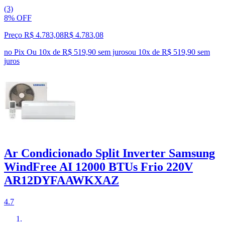
(3)
8% OFF
Preço R$ 4.783,08
R$
4.783
,
08
no Pix
Ou 10x de R$ 519,90 sem juros
ou
10
x de
R$ 519,90
sem
juros
Ar Condicionado Split Inverter Samsung
WindFree AI 12000 BTUs Frio 220V
AR12DYFAAWKXAZ
4.7