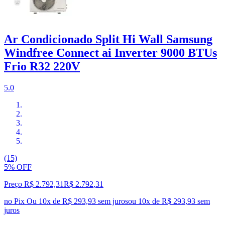
Ar Condicionado Split Hi Wall Samsung
Windfree Connect ai Inverter 9000 BTUs
Frio R32 220V
5.0
(15)
5% OFF
Preço R$ 2.792,31
R$
2.792
,
31
no Pix
Ou 10x de R$ 293,93 sem juros
ou
10
x de
R$ 293,93
sem
juros