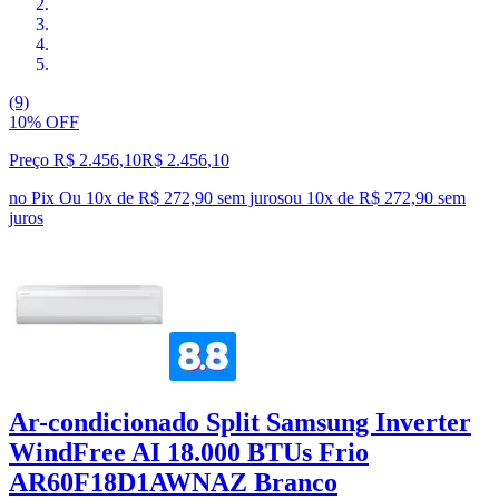
(9)
10% OFF
Preço R$ 2.456,10
R$
2.456
,
10
no Pix
Ou 10x de R$ 272,90 sem juros
ou
10
x de
R$ 272,90
sem
juros
Ar-condicionado Split Samsung Inverter
WindFree AI 18.000 BTUs Frio
AR60F18D1AWNAZ Branco