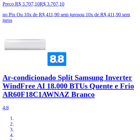
Preço R$ 3.707,10
R$
3.707
,
10
no Pix
Ou 10x de R$ 411,90 sem juros
ou
10
x de
R$ 411,90
sem
juros
Ar-condicionado Split Samsung Inverter
WindFree AI 18.000 BTUs Quente e Frio
AR60F18C1AWNAZ Branco
4.8