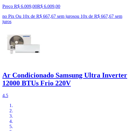
Preço R$ 6.009,00
R$
6.009
,
00
no Pix
Ou 10x de R$ 667,67 sem juros
ou
10
x de
R$ 667,67
sem
juros
Ar Condicionado Samsung Ultra Inverter
12000 BTUs Frio 220V
4.5