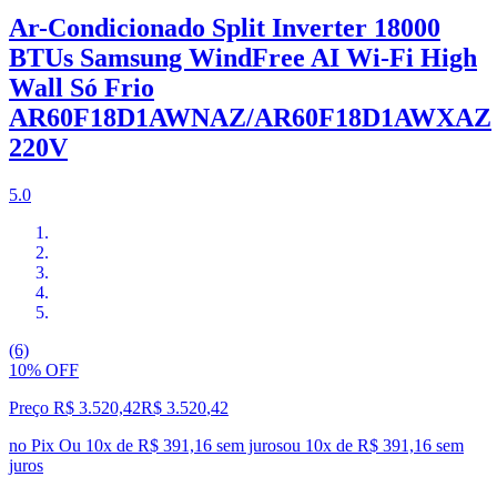
Ar-Condicionado Split Inverter 18000
BTUs Samsung WindFree AI Wi-Fi High
Wall Só Frio
AR60F18D1AWNAZ/AR60F18D1AWXAZ
220V
5.0
(6)
10% OFF
Preço R$ 3.520,42
R$
3.520
,
42
no Pix
Ou 10x de R$ 391,16 sem juros
ou
10
x de
R$ 391,16
sem
juros