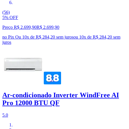
(56)
5% OFF
Preço R$ 2.699,90
R$
2.699
,
90
no Pix
Ou 10x de R$ 284,20 sem juros
ou
10
x de
R$ 284,20
sem
juros
Ar-condicionado Inverter WindFree AI
Pro 12000 BTU QF
5.0