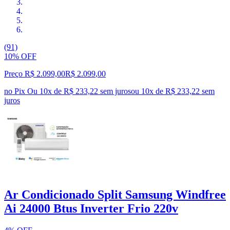
(91)
10% OFF
Preço R$ 2.099,00
R$
2.099
,
00
no Pix
Ou 10x de R$ 233,22 sem juros
ou
10
x de
R$ 233,22
sem
juros
Ar Condicionado Split Samsung Windfree
Ai 24000 Btus Inverter Frio 220v