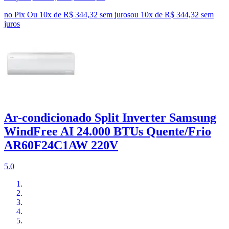
no Pix
Ou 10x de R$ 344,32 sem juros
ou
10
x de
R$ 344,32
sem
juros
Ar-condicionado Split Inverter Samsung
WindFree AI 24.000 BTUs Quente/Frio
AR60F24C1AW 220V
5.0