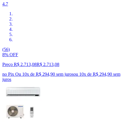
4.7
(56)
8% OFF
Preço R$ 2.713,08
R$
2.713
,
08
no Pix
Ou 10x de R$ 294,90 sem juros
ou
10
x de
R$ 294,90
sem
juros