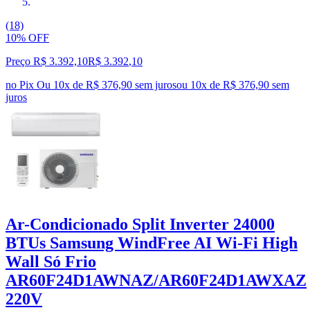
(18)
10% OFF
Preço R$ 3.392,10
R$
3.392
,
10
no Pix
Ou 10x de R$ 376,90 sem juros
ou
10
x de
R$ 376,90
sem
juros
Ar-Condicionado Split Inverter 24000
BTUs Samsung WindFree AI Wi-Fi High
Wall Só Frio
AR60F24D1AWNAZ/AR60F24D1AWXAZ
220V