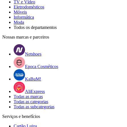
TV e Vídeo
Eletrodomésticos
Móveis
Informática
Moda
Todos os departamentos
Nossas marcas e parceiros
Netshoes
Epoca Cosméticos
KaBuM!
AliExpress
Todas as marcas
Todas as categorias
Todas as subcategorias
Serviços e benefícios
Cartão Luiza