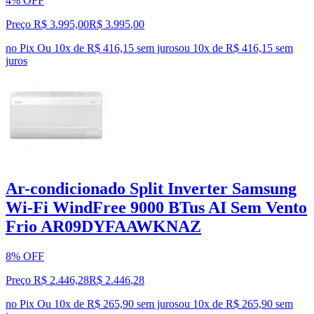
4% OFF
Preço R$ 3.995,00
R$
3.995
,
00
no Pix
Ou 10x de R$ 416,15 sem juros
ou
10
x de
R$ 416,15
sem
juros
Ar-condicionado Split Inverter Samsung
Wi-Fi WindFree 9000 BTus AI Sem Vento
Frio AR09DYFAAWKNAZ
8% OFF
Preço R$ 2.446,28
R$
2.446
,
28
no Pix
Ou 10x de R$ 265,90 sem juros
ou
10
x de
R$ 265,90
sem