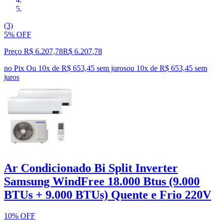
(3)
5% OFF
Preço R$ 6.207,78
R$
6.207
,
78
no Pix
Ou 10x de R$ 653,45 sem juros
ou
10
x de
R$ 653,45
sem
juros
Ar Condicionado Bi Split Inverter
Samsung WindFree 18.000 Btus (9.000
BTUs + 9.000 BTUs) Quente e Frio 220V
10% OFF