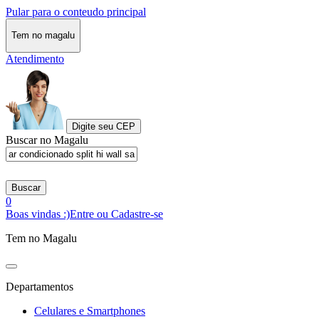
Pular para o conteudo principal
Tem no magalu
Atendimento
Digite seu CEP
Buscar no Magalu
Buscar
0
Boas vindas :)
Entre ou Cadastre-se
Tem no Magalu
Departamentos
Celulares e Smartphones