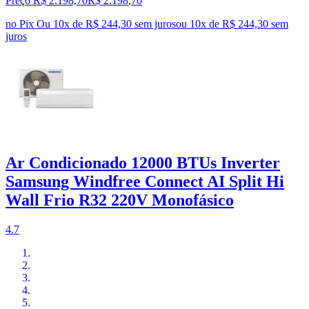
Preço R$ 2.198,70
R$
2.198
,
70
no Pix
Ou 10x de R$ 244,30 sem juros
ou
10
x de
R$ 244,30
sem
juros
Ar Condicionado 12000 BTUs Inverter
Samsung Windfree Connect AI Split Hi
Wall Frio R32 220V Monofásico
4.7