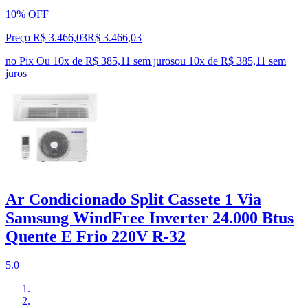
10% OFF
Preço R$ 3.466,03
R$
3.466
,
03
no Pix
Ou 10x de R$ 385,11 sem juros
ou
10
x de
R$ 385,11
sem
juros
Ar Condicionado Split Cassete 1 Via
Samsung WindFree Inverter 24.000 Btus
Quente E Frio 220V R-32
5.0