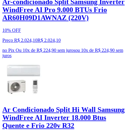
Ar-condicionado Split Samsung Inverter
WindFree AI Pro 9.000 BTUs Frio
AR60H09D1AWNAZ (220V)
10% OFF
Preço R$ 2.024,10
R$
2.024
,
10
no Pix
Ou 10x de R$ 224,90 sem juros
ou
10
x de
R$ 224,90
sem
juros
Ar Condicionado Split Hi Wall Samsung
WindFree AI Inverter 18.000 Btus
Quente e Frio 220v R32