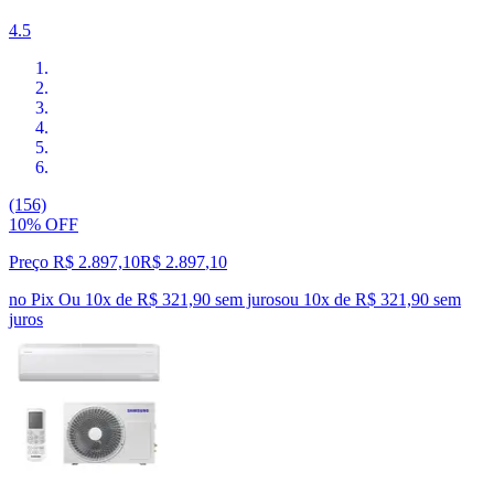
4.5
(156)
10% OFF
Preço R$ 2.897,10
R$
2.897
,
10
no Pix
Ou 10x de R$ 321,90 sem juros
ou
10
x de
R$ 321,90
sem
juros