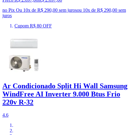
no Pix
Ou 10x de R$ 290,00 sem juros
ou
10
x de
R$ 290,00
sem
juros
Cupom R$ 80 OFF
Ar Condicionado Split Hi Wall Samsung
WindFree AI Inverter 9.000 Btus Frio
220v R-32
4.6