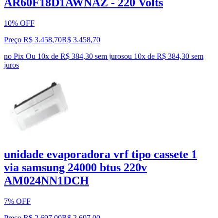
AR60F18D1AWNAZ - 220 Volts
10% OFF
Preço R$ 3.458,70
R$
3.458
,
70
no Pix
Ou 10x de R$ 384,30 sem juros
ou
10
x de
R$ 384,30
sem
juros
unidade evaporadora vrf tipo cassete 1
via samsung 24000 btus 220v
AM024NN1DCH
7% OFF
Preço R$ 2.697,00
R$
2.697
,
00