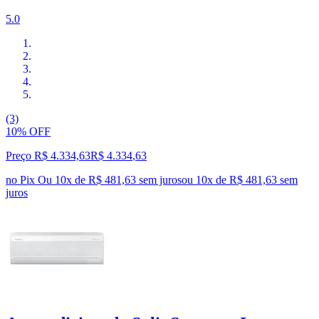
5.0
(3)
10% OFF
Preço R$ 4.334,63
R$
4.334
,
63
no Pix
Ou 10x de R$ 481,63 sem juros
ou
10
x de
R$ 481,63
sem
juros