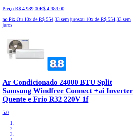
Preço R$ 4.989,00
R$
4.989
,
00
no Pix
Ou 10x de R$ 554,33 sem juros
ou
10
x de
R$ 554,33
sem
juros
Ar Condicionado 24000 BTU Split
Samsung Windfree Connect +ai Inverter
Quente e Frio R32 220V 1f
5.0