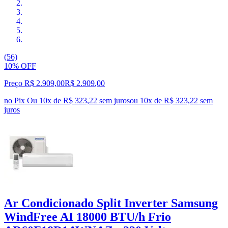
(56)
10% OFF
Preço R$ 2.909,00
R$
2.909
,
00
no Pix
Ou 10x de R$ 323,22 sem juros
ou
10
x de
R$ 323,22
sem
juros
Ar Condicionado Split Inverter Samsung
WindFree AI 18000 BTU/h Frio