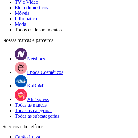
TV e Vídeo
Eletrodomésticos
Móveis
Informática
Moda
Todos os departamentos
Nossas marcas e parceiros
Netshoes
Epoca Cosméticos
KaBuM!
AliExpress
Todas as marcas
Todas as categorias
Todas as subcategorias
Serviços e benefícios
Cartão Luiza