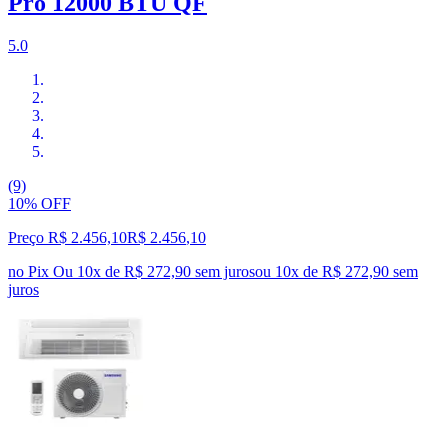
Pro 12000 BTU QF
5.0
(9)
10% OFF
Preço R$ 2.456,10
R$
2.456
,
10
no Pix
Ou 10x de R$ 272,90 sem juros
ou
10
x de
R$ 272,90
sem
juros