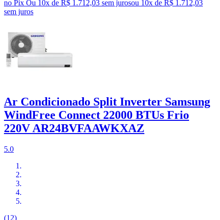
no Pix
Ou 10x de R$ 1.712,03 sem juros
ou
10
x de
R$ 1.712,03
sem juros
Ar Condicionado Split Inverter Samsung
WindFree Connect 22000 BTUs Frio
220V AR24BVFAAWKXAZ
5.0
(12)