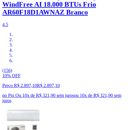
WindFree AI 18.000 BTUs Frio
AR60F18D1AWNAZ Branco
4.5
(156)
10% OFF
Preço R$ 2.897,10
R$
2.897
,
10
no Pix
Ou 10x de R$ 321,90 sem juros
ou
10
x de
R$ 321,90
sem
juros