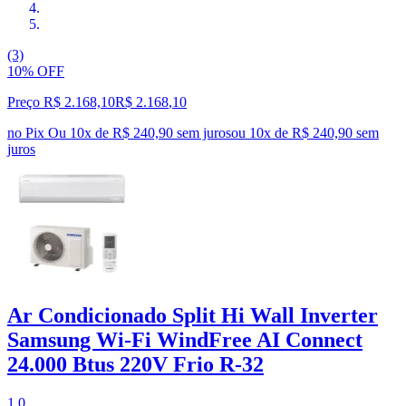
(3)
10% OFF
Preço R$ 2.168,10
R$
2.168
,
10
no Pix
Ou 10x de R$ 240,90 sem juros
ou
10
x de
R$ 240,90
sem
juros
Ar Condicionado Split Hi Wall Inverter
Samsung Wi-Fi WindFree AI Connect
24.000 Btus 220V Frio R-32
1.0