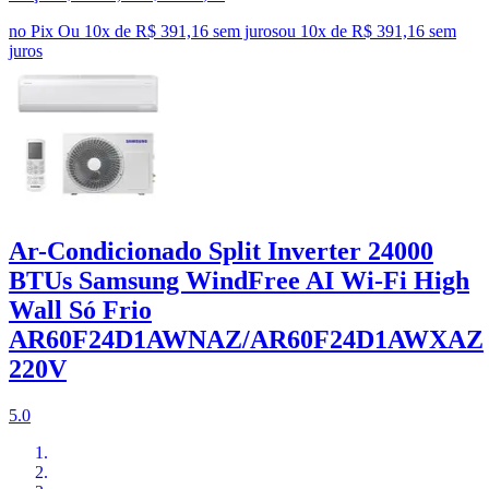
no Pix
Ou 10x de R$ 391,16 sem juros
ou
10
x de
R$ 391,16
sem
juros
Ar-Condicionado Split Inverter 24000
BTUs Samsung WindFree AI Wi-Fi High
Wall Só Frio
AR60F24D1AWNAZ/AR60F24D1AWXAZ
220V
5.0