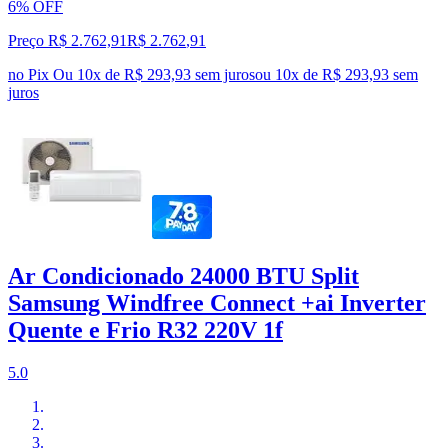
6% OFF
Preço R$ 2.762,91
R$
2.762
,
91
no Pix
Ou 10x de R$ 293,93 sem juros
ou
10
x de
R$ 293,93
sem
juros
Ar Condicionado 24000 BTU Split
Samsung Windfree Connect +ai Inverter
Quente e Frio R32 220V 1f
5.0