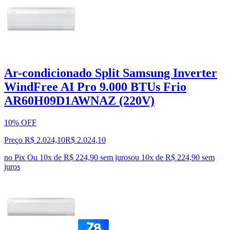
Ar-condicionado Split Samsung Inverter
WindFree AI Pro 9.000 BTUs Frio
AR60H09D1AWNAZ (220V)
10% OFF
Preço R$ 2.024,10
R$
2.024
,
10
no Pix
Ou 10x de R$ 224,90 sem juros
ou
10
x de
R$ 224,90
sem
juros