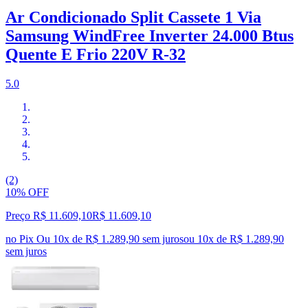
Ar Condicionado Split Cassete 1 Via
Samsung WindFree Inverter 24.000 Btus
Quente E Frio 220V R-32
5.0
(2)
10% OFF
Preço R$ 11.609,10
R$
11.609
,
10
no Pix
Ou 10x de R$ 1.289,90 sem juros
ou
10
x de
R$ 1.289,90
sem juros