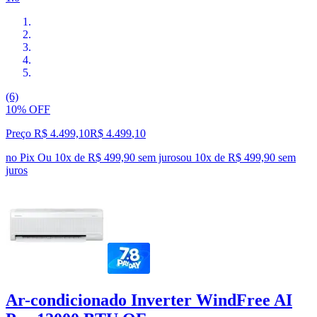
(6)
10% OFF
Preço R$ 4.499,10
R$
4.499
,
10
no Pix
Ou 10x de R$ 499,90 sem juros
ou
10
x de
R$ 499,90
sem
juros
Ar-condicionado Inverter WindFree AI