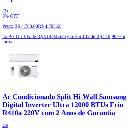
(3)
8% OFF
Preço R$ 4.783,08
R$
4.783
,
08
no Pix
Ou 10x de R$ 519,90 sem juros
ou
10
x de
R$ 519,90
sem
juros
Ar Condicionado Split Hi Wall Samsung
Digital Inverter Ultra 12000 BTUs Frio
R410a 220V com 2 Anos de Garantia
4.8