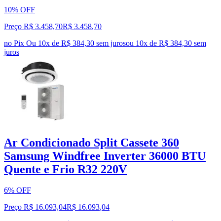
10% OFF
Preço R$ 3.458,70
R$
3.458
,
70
no Pix
Ou 10x de R$ 384,30 sem juros
ou
10
x de
R$ 384,30
sem
juros
Ar Condicionado Split Cassete 360
Samsung Windfree Inverter 36000 BTU
Quente e Frio R32 220V
6% OFF
Preço R$ 16.093,04
R$
16.093
,
04