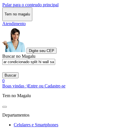
Pular para o conteudo principal
Tem no magalu
Atendimento
Digite seu CEP
Buscar no Magalu
Buscar
0
Boas vindas :)
Entre ou Cadastre-se
Tem no Magalu
Departamentos
Celulares e Smartphones