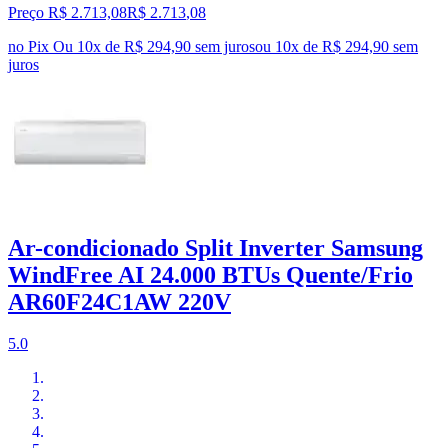
Preço R$ 2.713,08
R$
2.713
,
08
no Pix
Ou 10x de R$ 294,90 sem juros
ou
10
x de
R$ 294,90
sem
juros
Ar-condicionado Split Inverter Samsung
WindFree AI 24.000 BTUs Quente/Frio
AR60F24C1AW 220V
5.0