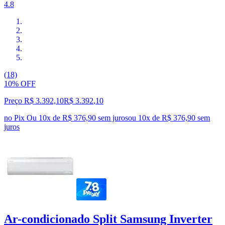
4.8
(18)
10% OFF
Preço R$ 3.392,10
R$
3.392
,
10
no Pix
Ou 10x de R$ 376,90 sem juros
ou
10
x de
R$ 376,90
sem
juros
Ar-condicionado Split Samsung Inverter