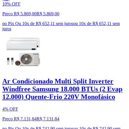
10% OFF
Preço R$ 5.869,00
R$
5.869
,
00
no Pix
Ou 10x de R$ 652,11 sem juros
ou
10
x de
R$ 652,11
sem
juros
Ar Condicionado Multi Split Inverter
Windfree Samsung 18.000 BTUs (2 Evap
12.000) Quente-Frio 220V Monofásico
4% OFF
Preço R$ 7.131,84
R$
7.131
,
84
no Pix
Ou 10x de R$ 742,90 sem juros
ou
10
x de
R$ 742,90
sem