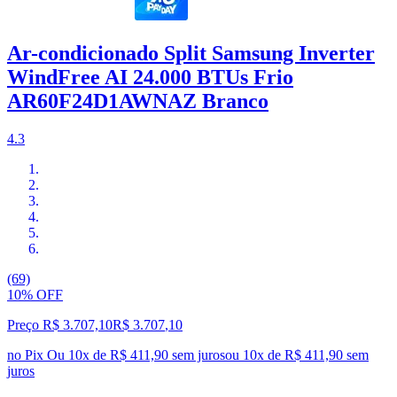
Ar-condicionado Split Samsung Inverter
WindFree AI 24.000 BTUs Frio
AR60F24D1AWNAZ Branco
4.3
(69)
10% OFF
Preço R$ 3.707,10
R$
3.707
,
10
no Pix
Ou 10x de R$ 411,90 sem juros
ou
10
x de
R$ 411,90
sem
juros