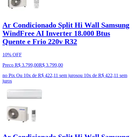
Ar Condicionado Split Hi Wall Samsung
WindFree AI Inverter 18.000 Btus
Quente e Frio 220v R32
10% OFF
Preço R$ 3.799,00
R$
3.799
,
00
no Pix
Ou 10x de R$ 422,11 sem juros
ou
10
x de
R$ 422,11
sem
juros
Ar Condicionado Split Hi Wall Samsung