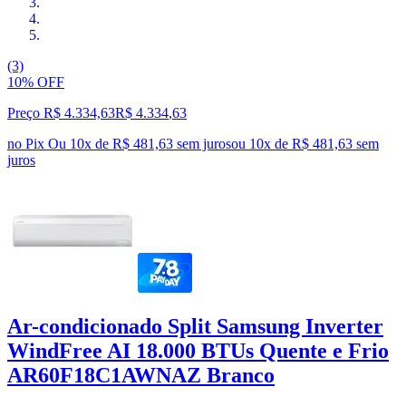
(3)
10% OFF
Preço R$ 4.334,63
R$
4.334
,
63
no Pix
Ou 10x de R$ 481,63 sem juros
ou
10
x de
R$ 481,63
sem
juros
Ar-condicionado Split Samsung Inverter
WindFree AI 18.000 BTUs Quente e Frio
AR60F18C1AWNAZ Branco