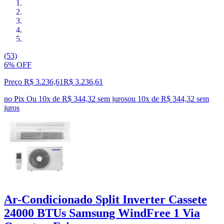
(53)
6% OFF
Preço R$ 3.236,61
R$
3.236
,
61
no Pix
Ou 10x de R$ 344,32 sem juros
ou
10
x de
R$ 344,32
sem
juros
Ar-Condicionado Split Inverter Cassete
24000 BTUs Samsung WindFree 1 Via