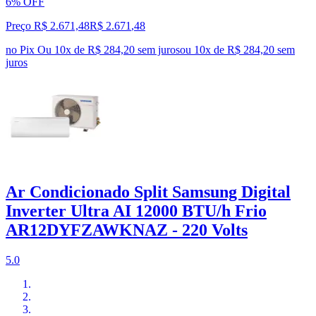
6% OFF
Preço R$ 2.671,48
R$
2.671
,
48
no Pix
Ou 10x de R$ 284,20 sem juros
ou
10
x de
R$ 284,20
sem
juros
Ar Condicionado Split Samsung Digital
Inverter Ultra AI 12000 BTU/h Frio
AR12DYFZAWKNAZ - 220 Volts
5.0