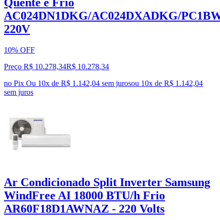
Quente e Frio
AC024DN1DKG/AC024DXADKG/PC1
220V
10% OFF
Preço R$ 10.278,34
R$
10.278
,
34
no Pix
Ou 10x de R$ 1.142,04 sem juros
ou
10
x de
R$ 1.142,04
sem juros
Ar Condicionado Split Inverter Samsung
WindFree AI 18000 BTU/h Frio
AR60F18D1AWNAZ - 220 Volts