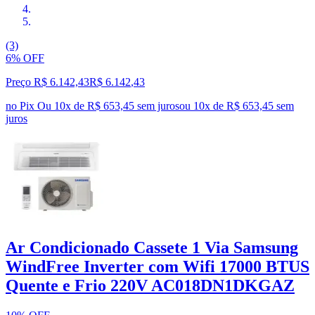
(3)
6% OFF
Preço R$ 6.142,43
R$
6.142
,
43
no Pix
Ou 10x de R$ 653,45 sem juros
ou
10
x de
R$ 653,45
sem
juros
Ar Condicionado Cassete 1 Via Samsung
WindFree Inverter com Wifi 17000 BTUS
Quente e Frio 220V AC018DN1DKGAZ