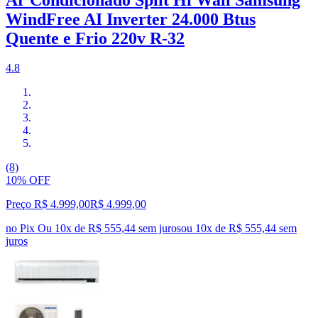
WindFree AI Inverter 24.000 Btus
Quente e Frio 220v R-32
4.8
(8)
10% OFF
Preço R$ 4.999,00
R$
4.999
,
00
no Pix
Ou 10x de R$ 555,44 sem juros
ou
10
x de
R$ 555,44
sem
juros