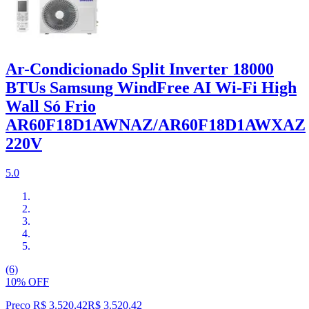
Ar-Condicionado Split Inverter 18000
BTUs Samsung WindFree AI Wi-Fi High
Wall Só Frio
AR60F18D1AWNAZ/AR60F18D1AWXAZ
220V
5.0
(6)
10% OFF
Preço R$ 3.520,42
R$
3.520
,
42