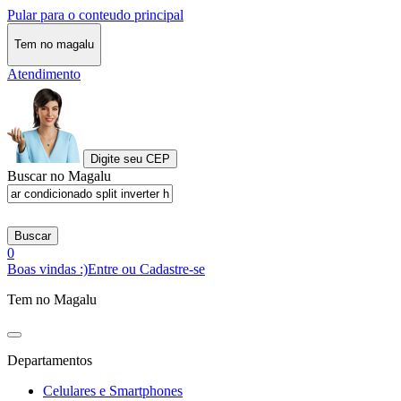
Pular para o conteudo principal
Tem no magalu
Atendimento
Digite seu CEP
Buscar no Magalu
Buscar
0
Boas vindas :)
Entre ou Cadastre-se
Tem no Magalu
Departamentos
Celulares e Smartphones