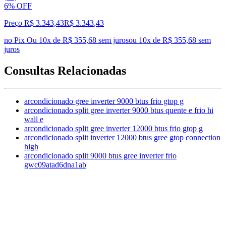
6% OFF
Preço R$ 3.343,43
R$
3.343
,
43
no Pix
Ou 10x de R$ 355,68 sem juros
ou
10
x de
R$ 355,68
sem
juros
Consultas Relacionadas
arcondicionado gree inverter 9000 btus frio gtop g
arcondicionado split gree inverter 9000 btus quente e frio hi
wall e
arcondicionado split gree inverter 12000 btus frio gtop g
arcondicionado split inverter 12000 btus gree gtop connection
high
arcondicionado split 9000 btus gree inverter frio
gwc09atad6dna1ab