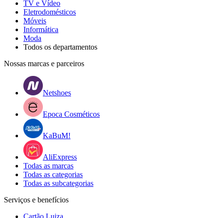
TV e Vídeo
Eletrodomésticos
Móveis
Informática
Moda
Todos os departamentos
Nossas marcas e parceiros
Netshoes
Epoca Cosméticos
KaBuM!
AliExpress
Todas as marcas
Todas as categorias
Todas as subcategorias
Serviços e benefícios
Cartão Luiza