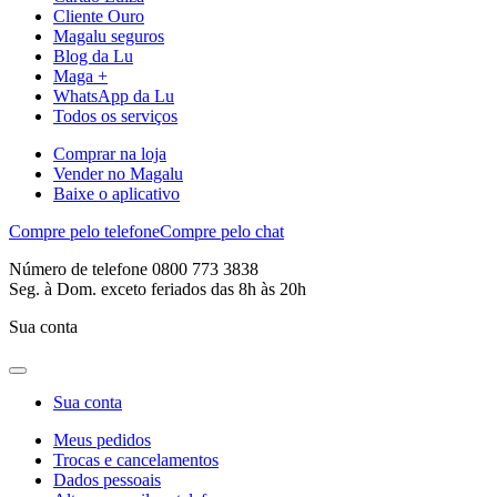
Cliente Ouro
Magalu seguros
Blog da Lu
Maga +
WhatsApp da Lu
Todos os serviços
Comprar na loja
Vender no Magalu
Baixe o aplicativo
Compre pelo telefone
Compre pelo chat
Número de telefone 0800 773 3838
Seg. à Dom. exceto feriados das 8h às 20h
Sua conta
Sua conta
Meus pedidos
Trocas e cancelamentos
Dados pessoais