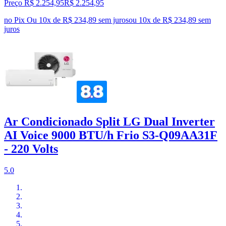
Preço R$ 2.254,95
R$
2.254
,
95
no Pix
Ou 10x de R$ 234,89 sem juros
ou
10
x de
R$ 234,89
sem
juros
Ar Condicionado Split LG Dual Inverter
AI Voice 9000 BTU/h Frio S3-Q09AA31F
- 220 Volts
5.0