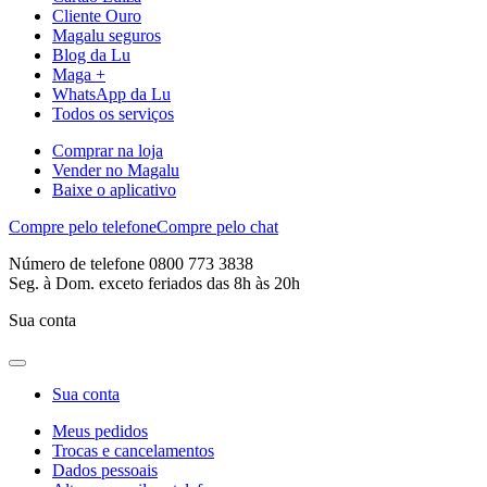
Cliente Ouro
Magalu seguros
Blog da Lu
Maga +
WhatsApp da Lu
Todos os serviços
Comprar na loja
Vender no Magalu
Baixe o aplicativo
Compre pelo telefone
Compre pelo chat
Número de telefone 0800 773 3838
Seg. à Dom. exceto feriados das 8h às 20h
Sua conta
Sua conta
Meus pedidos
Trocas e cancelamentos
Dados pessoais