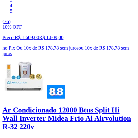
(76)
10% OFF
Preço R$ 1.609,00
R$
1.609
,
00
no Pix
Ou 10x de R$ 178,78 sem juros
ou
10
x de
R$ 178,78
sem
juros
Ar Condicionado 12000 Btus Split Hi
Wall Inverter Midea Frio Ai Airvolution
R-32 220v