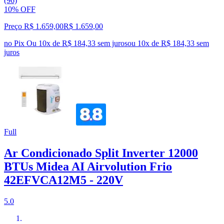
(96)
10% OFF
Preço R$ 1.659,00
R$
1.659
,
00
no Pix
Ou 10x de R$ 184,33 sem juros
ou
10
x de
R$ 184,33
sem
juros
Full
Ar Condicionado Split Inverter 12000
BTUs Midea AI Airvolution Frio
42EFVCA12M5 - 220V
5.0