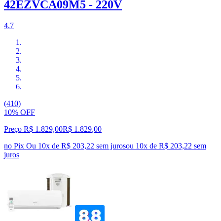
42EZVCA09M5 - 220V
4.7
(410)
10% OFF
Preço R$ 1.829,00
R$
1.829
,
00
no Pix
Ou 10x de R$ 203,22 sem juros
ou
10
x de
R$ 203,22
sem
juros