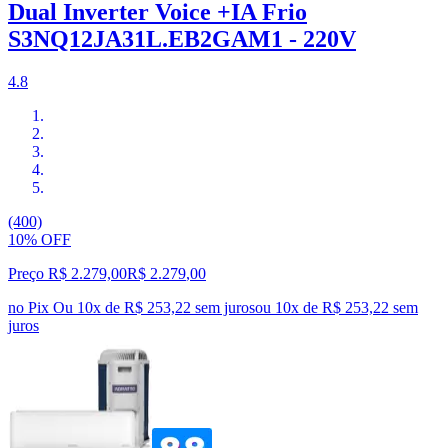
Dual Inverter Voice +IA Frio
S3NQ12JA31L.EB2GAM1 - 220V
4.8
(400)
10% OFF
Preço R$ 2.279,00
R$
2.279
,
00
no Pix
Ou 10x de R$ 253,22 sem juros
ou
10
x de
R$ 253,22
sem
juros