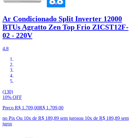
Ar Condicionado Split Inverter 12000
BTUs Agratto Zen Top Frio ZICST12F-
02 - 220V
4.8
(130)
10% OFF
Preço R$ 1.709,00
R$
1.709
,
00
no Pix
Ou 10x de R$ 189,89 sem juros
ou
10
x de
R$ 189,89
sem
juros