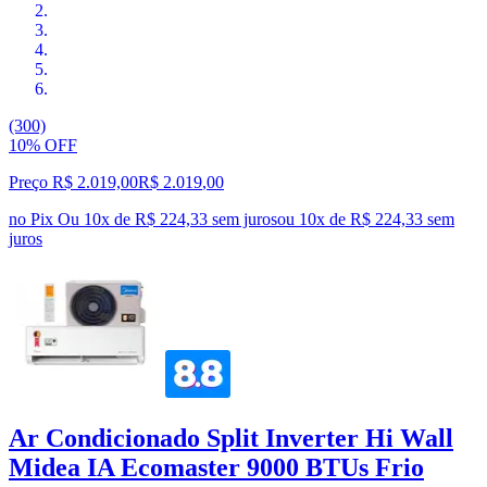
(300)
10% OFF
Preço R$ 2.019,00
R$
2.019
,
00
no Pix
Ou 10x de R$ 224,33 sem juros
ou
10
x de
R$ 224,33
sem
juros
Ar Condicionado Split Inverter Hi Wall
Midea IA Ecomaster 9000 BTUs Frio