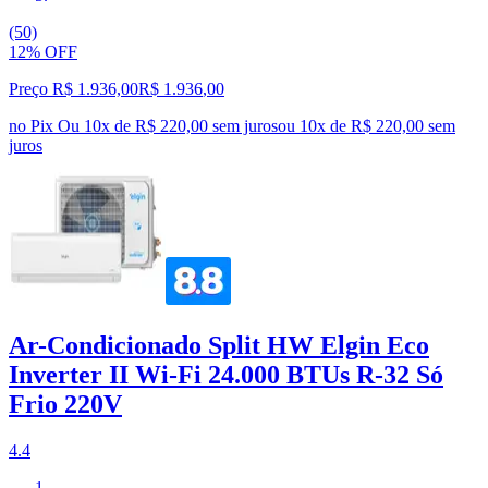
(50)
12% OFF
Preço R$ 1.936,00
R$
1.936
,
00
no Pix
Ou 10x de R$ 220,00 sem juros
ou
10
x de
R$ 220,00
sem
juros
Ar-Condicionado Split HW Elgin Eco
Inverter II Wi-Fi 24.000 BTUs R-32 Só
Frio 220V
4.4