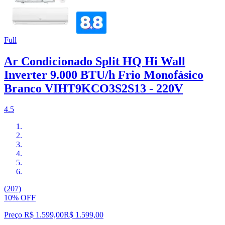
Full
Ar Condicionado Split HQ Hi Wall
Inverter 9.000 BTU/h Frio Monofásico
Branco VIHT9KCO3S2S13 - 220V
4.5
(207)
10% OFF
Preço R$ 1.599,00
R$
1.599
,
00