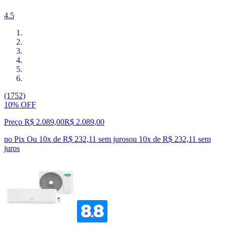
4.5
(1752)
10% OFF
Preço R$ 2.089,00
R$
2.089
,
00
no Pix
Ou 10x de R$ 232,11 sem juros
ou
10
x de
R$ 232,11
sem
juros