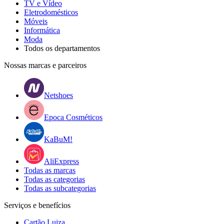
TV e Vídeo
Eletrodomésticos
Móveis
Informática
Moda
Todos os departamentos
Nossas marcas e parceiros
Netshoes
Epoca Cosméticos
KaBuM!
AliExpress
Todas as marcas
Todas as categorias
Todas as subcategorias
Serviços e benefícios
Cartão Luiza