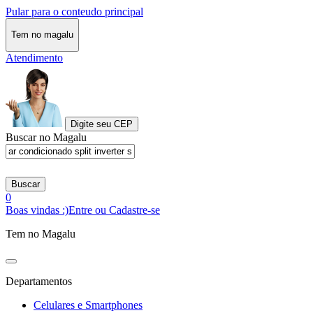
Pular para o conteudo principal
Tem no magalu
Atendimento
Digite seu CEP
Buscar no Magalu
Buscar
0
Boas vindas :)
Entre ou Cadastre-se
Tem no Magalu
Departamentos
Celulares e Smartphones