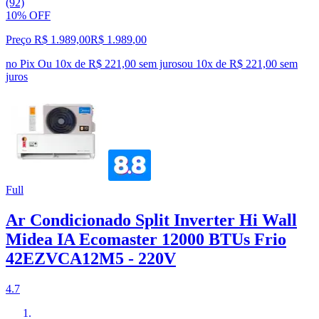
(92)
10% OFF
Preço R$ 1.989,00
R$
1.989
,
00
no Pix
Ou 10x de R$ 221,00 sem juros
ou
10
x de
R$ 221,00
sem
juros
Full
Ar Condicionado Split Inverter Hi Wall
Midea IA Ecomaster 12000 BTUs Frio
42EZVCA12M5 - 220V
4.7