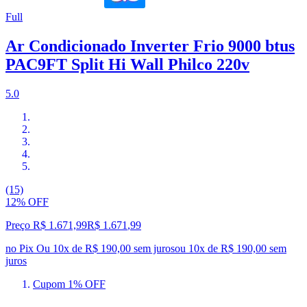
Full
Ar Condicionado Inverter Frio 9000 btus
PAC9FT Split Hi Wall Philco 220v
5.0
(15)
12% OFF
Preço R$ 1.671,99
R$
1.671
,
99
no Pix
Ou 10x de R$ 190,00 sem juros
ou
10
x de
R$ 190,00
sem
juros
Cupom 1% OFF