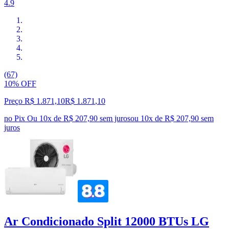
4.9
(67)
10% OFF
Preço R$ 1.871,10
R$
1.871
,
10
no Pix
Ou 10x de R$ 207,90 sem juros
ou
10
x de
R$ 207,90
sem
juros
Ar Condicionado Split 12000 BTUs LG