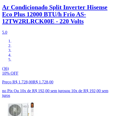
Ar Condicionado Split Inverter Hisense
Eco Plus 12000 BTU/h Frio AS-
12TW2RLRCK00E - 220 Volts
5.0
(36)
10% OFF
Preço R$ 1.728,00
R$
1.728
,
00
no Pix
Ou 10x de R$ 192,00 sem juros
ou
10
x de
R$ 192,00
sem
juros