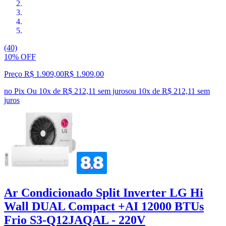
(40)
10% OFF
Preço R$ 1.909,00
R$
1.909
,
00
no Pix
Ou 10x de R$ 212,11 sem juros
ou
10
x de
R$ 212,11
sem
juros
Ar Condicionado Split Inverter LG Hi
Wall DUAL Compact +AI 12000 BTUs
Frio S3-Q12JAQAL - 220V