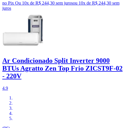
no Pix
Ou 10x de R$ 244,30 sem juros
ou
10
x de
R$ 244,30
sem
juros
Ar Condicionado Split Inverter 9000
BTUs Agratto Zen Top Frio ZICST9F-02
- 220V
4.9