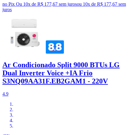
no Pix
Ou 10x de R$ 177,67 sem juros
ou
10
x de
R$ 177,67
sem
juros
Ar Condicionado Split 9000 BTUs LG
Dual Inverter Voice +IA Frio
S3NQ09AA31F.EB2GAM1 - 220V
4.9