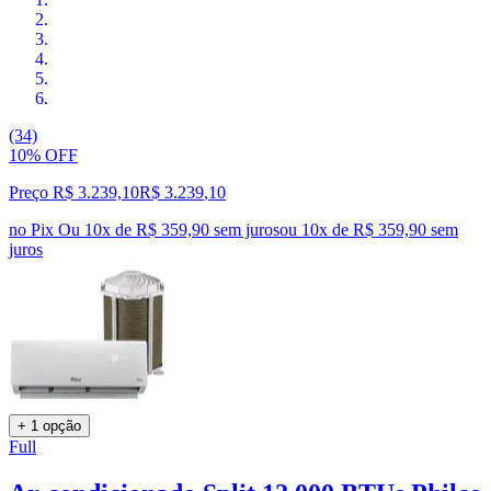
(34)
10% OFF
Preço R$ 3.239,10
R$
3.239
,
10
no Pix
Ou 10x de R$ 359,90 sem juros
ou
10
x de
R$ 359,90
sem
juros
+ 1 opção
Full