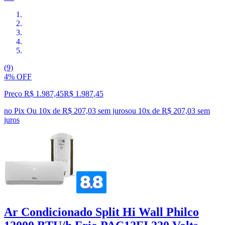
(9)
4% OFF
Preço R$ 1.987,45
R$
1.987
,
45
no Pix
Ou 10x de R$ 207,03 sem juros
ou
10
x de
R$ 207,03
sem
juros
Ar Condicionado Split Hi Wall Philco