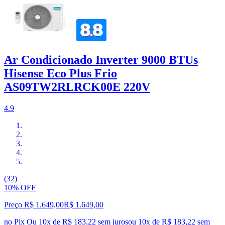
Ar Condicionado Inverter 9000 BTUs
Hisense Eco Plus Frio
AS09TW2RLRCK00E 220V
4.9
(32)
10% OFF
Preço R$ 1.649,00
R$
1.649
,
00
no Pix
Ou 10x de R$ 183,22 sem juros
ou
10
x de
R$ 183,22
sem