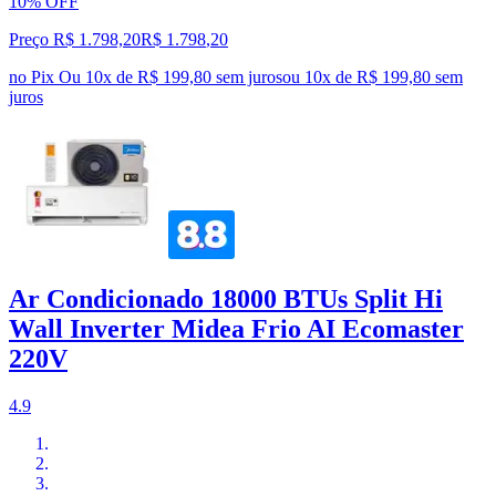
10% OFF
Preço R$ 1.798,20
R$
1.798
,
20
no Pix
Ou 10x de R$ 199,80 sem juros
ou
10
x de
R$ 199,80
sem
juros
Ar Condicionado 18000 BTUs Split Hi
Wall Inverter Midea Frio AI Ecomaster
220V
4.9