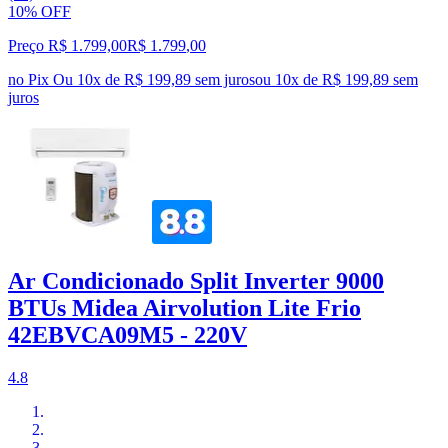
10% OFF
Preço R$ 1.799,00
R$
1.799
,
00
no Pix
Ou 10x de R$ 199,89 sem juros
ou
10
x de
R$ 199,89
sem
juros
Ar Condicionado Split Inverter 9000
BTUs Midea Airvolution Lite Frio
42EBVCA09M5 - 220V
4.8