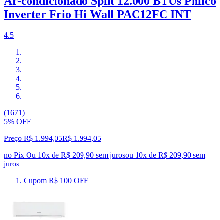
Ar-condicionado Split 12.000 BTUs Philco
Inverter Frio Hi Wall PAC12FC INT
4.5
(1671)
5% OFF
Preço R$ 1.994,05
R$
1.994
,
05
no Pix
Ou 10x de R$ 209,90 sem juros
ou
10
x de
R$ 209,90
sem
juros
Cupom R$ 100 OFF