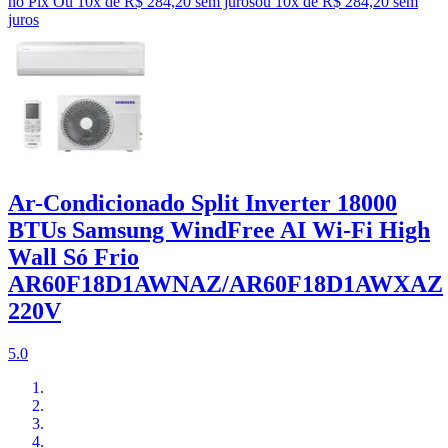
no Pix
Ou 10x de R$ 284,20 sem juros
ou
10
x de
R$ 284,20
sem
juros
Ar-Condicionado Split Inverter 18000
BTUs Samsung WindFree AI Wi-Fi High
Wall Só Frio
AR60F18D1AWNAZ/AR60F18D1AWXAZ
220V
5.0