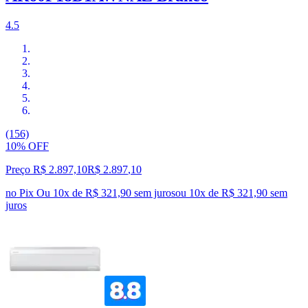
4.5
(156)
10% OFF
Preço R$ 2.897,10
R$
2.897
,
10
no Pix
Ou 10x de R$ 321,90 sem juros
ou
10
x de
R$ 321,90
sem
juros