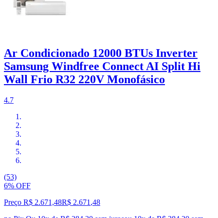
Ar Condicionado 12000 BTUs Inverter
Samsung Windfree Connect AI Split Hi
Wall Frio R32 220V Monofásico
4.7
(53)
6% OFF
Preço R$ 2.671,48
R$
2.671
,
48