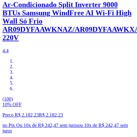
Ar-Condicionado Split Inverter 9000
BTUs Samsung WindFree AI Wi-Fi High
Wall Só Frio
AR09DYFAAWKNAZ/AR09DYFAAWKX
220V
4.4
(100)
10% OFF
Preço R$ 2.182,23
R$
2.182
,
23
no Pix
Ou 10x de R$ 242,47 sem juros
ou
10
x de
R$ 242,47
sem
juros