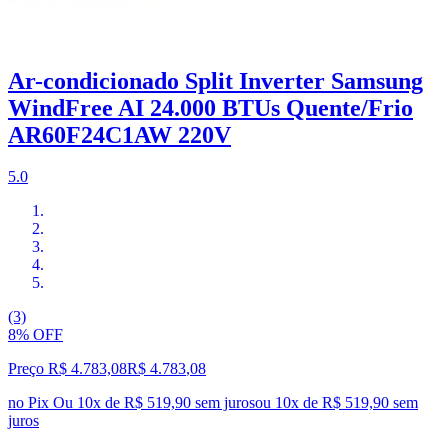
Ar-condicionado Split Inverter Samsung
WindFree AI 24.000 BTUs Quente/Frio
AR60F24C1AW 220V
5.0
(3)
8% OFF
Preço R$ 4.783,08
R$
4.783
,
08
no Pix
Ou 10x de R$ 519,90 sem juros
ou
10
x de
R$ 519,90
sem
juros