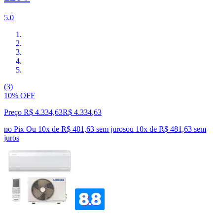
5.0
(3)
10% OFF
Preço R$ 4.334,63
R$
4.334
,
63
no Pix
Ou 10x de R$ 481,63 sem juros
ou
10
x de
R$ 481,63
sem
juros