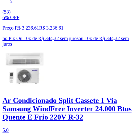
(53)
6% OFF
Preço R$ 3.236,61
R$
3.236
,
61
no Pix
Ou 10x de R$ 344,32 sem juros
ou
10
x de
R$ 344,32
sem
juros
Ar Condicionado Split Cassete 1 Via
Samsung WindFree Inverter 24.000 Btus
Quente E Frio 220V R-32
5.0