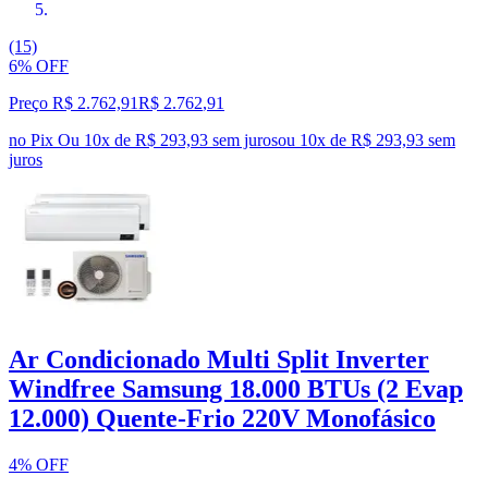
(15)
6% OFF
Preço R$ 2.762,91
R$
2.762
,
91
no Pix
Ou 10x de R$ 293,93 sem juros
ou
10
x de
R$ 293,93
sem
juros
Ar Condicionado Multi Split Inverter
Windfree Samsung 18.000 BTUs (2 Evap
12.000) Quente-Frio 220V Monofásico
4% OFF