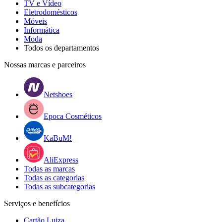
TV e Vídeo
Eletrodomésticos
Móveis
Informática
Moda
Todos os departamentos
Nossas marcas e parceiros
Netshoes
Epoca Cosméticos
KaBuM!
AliExpress
Todas as marcas
Todas as categorias
Todas as subcategorias
Serviços e benefícios
Cartão Luiza