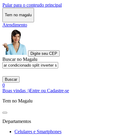
Pular para o conteudo principal
Tem no magalu
Atendimento
Digite seu CEP
Buscar no Magalu
Buscar
0
Boas vindas :)
Entre ou Cadastre-se
Tem no Magalu
Departamentos
Celulares e Smartphones