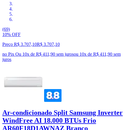
(69)
10% OFF
Preço R$ 3.707,10
R$
3.707
,
10
no Pix
Ou 10x de R$ 411,90 sem juros
ou
10
x de
R$ 411,90
sem
juros
Ar-condicionado Split Samsung Inverter
WindFree AI 18.000 BTUs Frio
AR60F18D1AWNAZ Branco