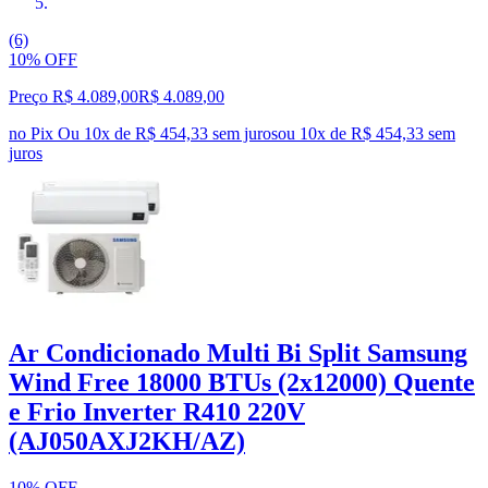
(6)
10% OFF
Preço R$ 4.089,00
R$
4.089
,
00
no Pix
Ou 10x de R$ 454,33 sem juros
ou
10
x de
R$ 454,33
sem
juros
Ar Condicionado Multi Bi Split Samsung
Wind Free 18000 BTUs (2x12000) Quente
e Frio Inverter R410 220V
(AJ050AXJ2KH/AZ)
10% OFF