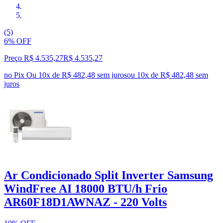
(5)
6% OFF
Preço R$ 4.535,27
R$
4.535
,
27
no Pix
Ou 10x de R$ 482,48 sem juros
ou
10
x de
R$ 482,48
sem
juros
Ar Condicionado Split Inverter Samsung
WindFree AI 18000 BTU/h Frio
AR60F18D1AWNAZ - 220 Volts