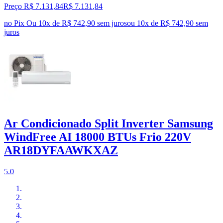
Preço R$ 7.131,84
R$
7.131
,
84
no Pix
Ou 10x de R$ 742,90 sem juros
ou
10
x de
R$ 742,90
sem
juros
Ar Condicionado Split Inverter Samsung
WindFree AI 18000 BTUs Frio 220V
AR18DYFAAWKXAZ
5.0