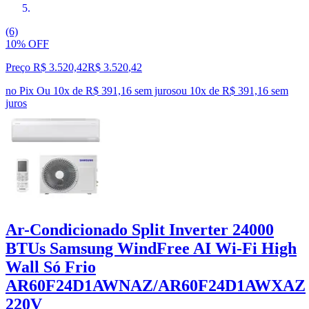
(6)
10% OFF
Preço R$ 3.520,42
R$
3.520
,
42
no Pix
Ou 10x de R$ 391,16 sem juros
ou
10
x de
R$ 391,16
sem
juros
Ar-Condicionado Split Inverter 24000
BTUs Samsung WindFree AI Wi-Fi High
Wall Só Frio
AR60F24D1AWNAZ/AR60F24D1AWXAZ
220V