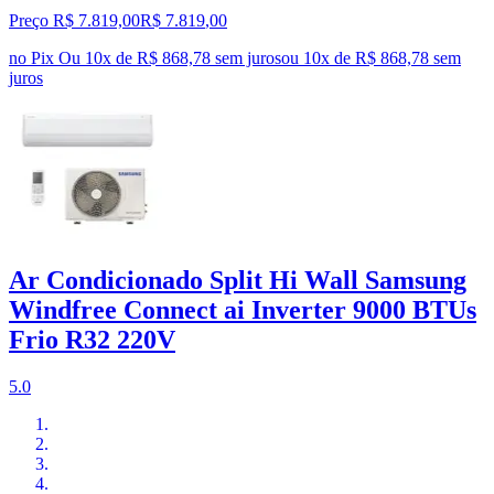
Preço R$ 7.819,00
R$
7.819
,
00
no Pix
Ou 10x de R$ 868,78 sem juros
ou
10
x de
R$ 868,78
sem
juros
Ar Condicionado Split Hi Wall Samsung
Windfree Connect ai Inverter 9000 BTUs
Frio R32 220V
5.0