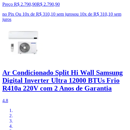
Preço R$ 2.790,90
R$
2.790
,
90
no Pix
Ou 10x de R$ 310,10 sem juros
ou
10
x de
R$ 310,10
sem
juros
Ar Condicionado Split Hi Wall Samsung
Digital Inverter Ultra 12000 BTUs Frio
R410a 220V com 2 Anos de Garantia
4.8