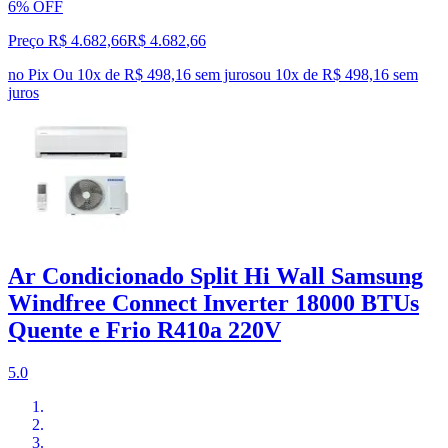
6% OFF
Preço R$ 4.682,66
R$
4.682
,
66
no Pix
Ou 10x de R$ 498,16 sem juros
ou
10
x de
R$ 498,16
sem
juros
Ar Condicionado Split Hi Wall Samsung
Windfree Connect Inverter 18000 BTUs
Quente e Frio R410a 220V
5.0