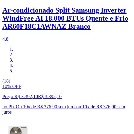
Ar-condicionado Split Samsung Inverter
WindFree AI 18.000 BTUs Quente e Frio
AR60F18C1AWNAZ Branco
4.8
(18)
10% OFF
Preço R$ 3.392,10
R$
3.392
,
10
no Pix
Ou 10x de R$ 376,90 sem juros
ou
10
x de
R$ 376,90
sem
juros