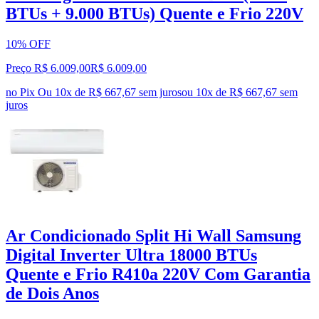
BTUs + 9.000 BTUs) Quente e Frio 220V
10% OFF
Preço R$ 6.009,00
R$
6.009
,
00
no Pix
Ou 10x de R$ 667,67 sem juros
ou
10
x de
R$ 667,67
sem
juros
Ar Condicionado Split Hi Wall Samsung
Digital Inverter Ultra 18000 BTUs
Quente e Frio R410a 220V Com Garantia
de Dois Anos