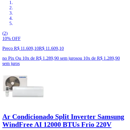
(2)
10% OFF
Preço R$ 11.609,10
R$
11.609
,
10
no Pix
Ou 10x de R$ 1.289,90 sem juros
ou
10
x de
R$ 1.289,90
sem juros
Ar Condicionado Split Inverter Samsung
WindFree AI 12000 BTUs Frio 220V