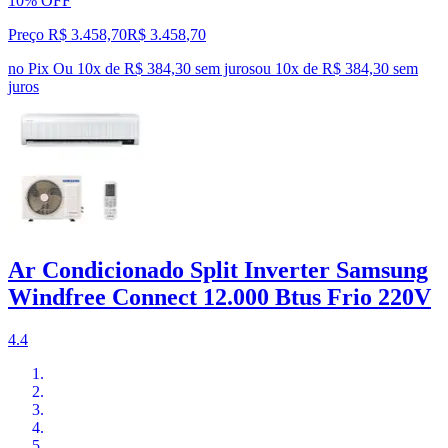
10% OFF
Preço R$ 3.458,70
R$
3.458
,
70
no Pix
Ou 10x de R$ 384,30 sem juros
ou
10
x de
R$ 384,30
sem
juros
Ar Condicionado Split Inverter Samsung
Windfree Connect 12.000 Btus Frio 220V
4.4