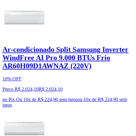
Ar-condicionado Split Samsung Inverter
WindFree AI Pro 9.000 BTUs Frio
AR60H09D1AWNAZ (220V)
10% OFF
Preço R$ 2.024,10
R$
2.024
,
10
no Pix
Ou 10x de R$ 224,90 sem juros
ou
10
x de
R$ 224,90
sem
juros