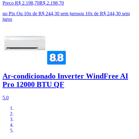
Preço R$ 2.198,70
R$
2.198
,
70
no Pix
Ou 10x de R$ 244,30 sem juros
ou
10
x de
R$ 244,30
sem
juros
Ar-condicionado Inverter WindFree AI
Pro 12000 BTU QF
5.0