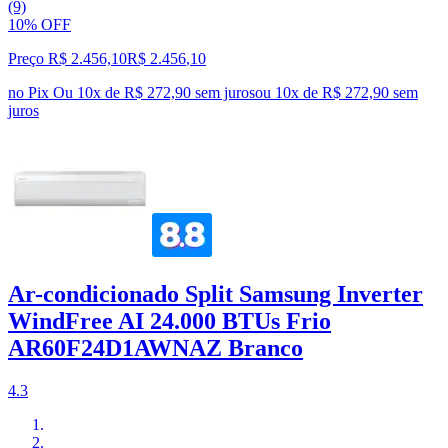
(9)
10% OFF
Preço R$ 2.456,10
R$
2.456
,
10
no Pix
Ou 10x de R$ 272,90 sem juros
ou
10
x de
R$ 272,90
sem
juros
Ar-condicionado Split Samsung Inverter
WindFree AI 24.000 BTUs Frio
AR60F24D1AWNAZ Branco
4.3