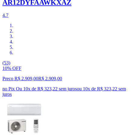
AR12DYFAAWKXAZ
4.7
(53)
10% OFF
Preço R$ 2.909,00
R$
2.909
,
00
no Pix
Ou 10x de R$ 323,22 sem juros
ou
10
x de
R$ 323,22
sem
juros