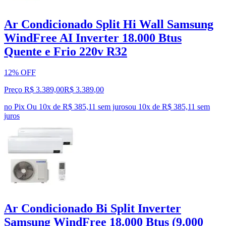
Ar Condicionado Split Hi Wall Samsung
WindFree AI Inverter 18.000 Btus
Quente e Frio 220v R32
12% OFF
Preço R$ 3.389,00
R$
3.389
,
00
no Pix
Ou 10x de R$ 385,11 sem juros
ou
10
x de
R$ 385,11
sem
juros
Ar Condicionado Bi Split Inverter
Samsung WindFree 18.000 Btus (9.000