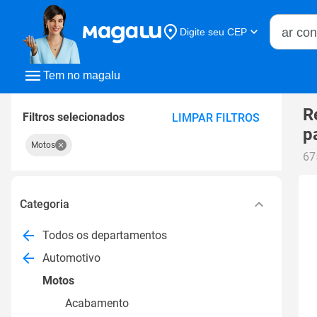
Buscar n
Digite seu CEP
Buscar
Tem no magalu
R
Filtros selecionados
LIMPAR FILTROS
p
Motos
67
Categoria
Todos os departamentos
Automotivo
Motos
Acabamento