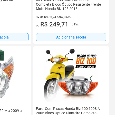
Kit Plástico Farol Com Carenagem
Completa Bloco Óptico Resistente Frente
Moto Honda Biz 125 2018
3x de R$ 83,24 sem juros
3 vez de R$ 83,24 sem juros
R$ 249,71
no Pix
ou
sacola
Adicionar à sacola
Farol Com Piscas Honda Biz 100 1998 A
150 Mix 2009 a
2005 Bloco Óptico Dianteiro Completo