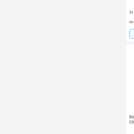
2x
2 v
o
Bl
Ch