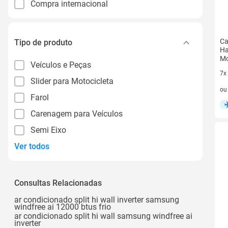
Compra internacional
Ca
Tipo de produto
Ha
Mo
Veículos e Peças
7x
Slider para Motocicleta
7 v
o
Farol
Carenagem para Veículos
Semi Eixo
Ver todos
Consultas Relacionadas
ar condicionado split hi wall inverter samsung
windfree ai 12000 btus frio
ar condicionado split hi wall samsung windfree ai
inverter