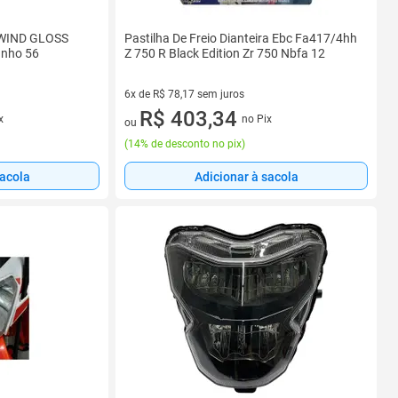
WIND GLOSS
Pastilha De Freio Dianteira Ebc Fa417/4hh
nho 56
Z 750 R Black Edition Zr 750 Nbfa 12
6x de R$ 78,17 sem juros
6 vez de R$ 78,17 sem juros
R$ 403,34
x
no Pix
ou
(
14% de desconto no pix
)
sacola
Adicionar à sacola