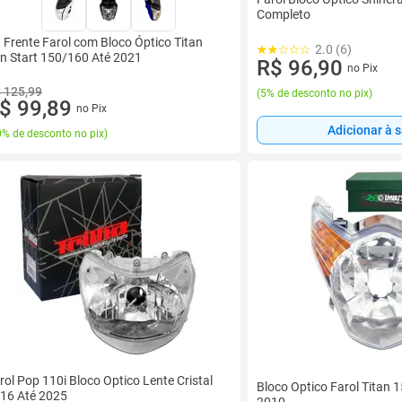
Completo
t Frente Farol com Bloco Óptico Titan
2.0 (6)
n Start 150/160 Até 2021
R$ 96,90
no Pix
 125,99
(
5% de desconto no pix
)
$ 99,89
no Pix
Adicionar à 
% de desconto no pix
)
rol Pop 110i Bloco Optico Lente Cristal
Bloco Optico Farol Titan 
16 Até 2025
2010