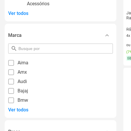
Acessórios
Ver todos
Ja
Ra
R$
Marca
4x
4 v
o
pesquisar
(
7%
por
filtro
Aima
Amx
Audi
Bajaj
Bmw
Ver todos