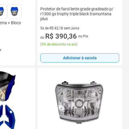
Protetor de farol lente grade gradeado p/
r1300 gs trophy triple black tramuntana
plus
erna + Bloco
5x de R$ 82,18 sem juros
5 vez de R$ 82,18 sem juros
R$ 390,36
no Pix
ou
(
5% de desconto no pix
)
x
Adicionar à sacola