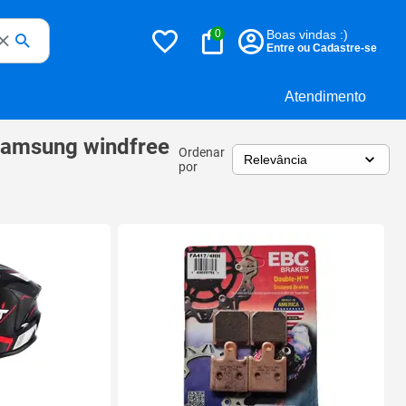
0
Boas vindas :)
Entre ou Cadastre-se
Atendimento
 samsung windfree
Ordenar
por