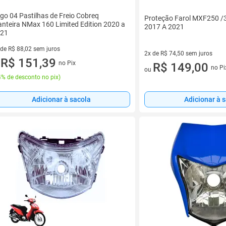
go 04 Pastilhas de Freio Cobreq
Proteção Farol MXF250 
anteira NMax 160 Limited Edition 2020 a
2017 A 2021
21
 de R$ 88,02 sem juros
2x de R$ 74,50 sem juros
ez de R$ 88,02 sem juros
R$ 151,39
no Pix
2 vez de R$ 74,50 sem juros
R$ 149,00
u
no Pi
ou
% de desconto no pix
)
Adicionar à 
Adicionar à sacola