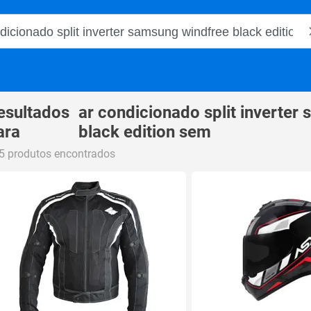
o Magalu
esultados
ar condicionado split inverter
ara
black edition sem
5 produtos encontrados