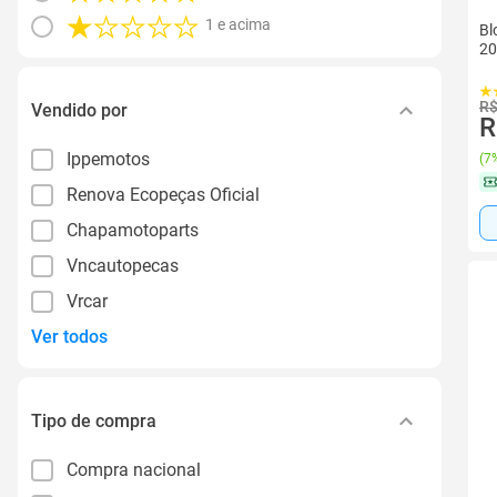
1 e acima
Bl
20
R$
Vendido por
R
Ippemotos
(
7%
Renova Ecopeças Oficial
Chapamotoparts
Vncautopecas
Vrcar
Ver todos
Tipo de compra
Compra nacional