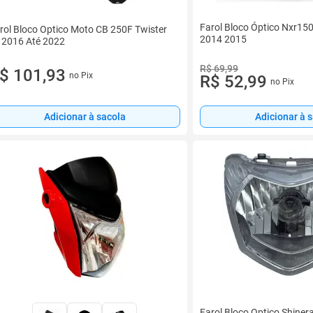
Farol Bloco Óptico Nxr15
rol Bloco Optico Moto CB 250F Twister
2014 2015
 2016 Até 2022
R$ 69,99
$ 101,93
no Pix
R$ 52,99
no Pix
Adicionar à sacola
Adicionar à 
Farol Bloco Optico Shiner