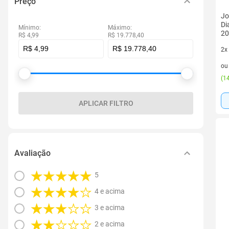
Preço
Jo
Di
Mínimo:
Máximo:
20
R$ 4,99
R$ 19.778,40
2x
2 v
o
(
14
APLICAR FILTRO
Avaliação
5
4 e acima
3 e acima
2 e acima