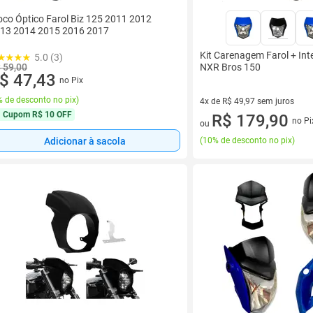
oco Óptico Farol Biz 125 2011 2012
13 2014 2015 2016 2017
Kit Carenagem Farol + Int
5.0 (3)
 59,00
NXR Bros 150
$ 47,43
no Pix
 de desconto no pix
)
4x de R$ 49,97 sem juros
Cupom
R$ 10 OFF
4 vez de R$ 49,97 sem juros
R$ 179,90
no Pi
ou
Adicionar à sacola
(
10% de desconto no pix
)