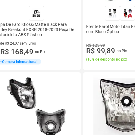
pa De Farol Gloss/Matte Black Para
Frente Farol Moto Titan F
rley Breakout FXBR 2018-2023 Peça De
com Bloco Óptico
tocicleta ABS Plástico
 de R$ 24,07 sem juros
R$ 125,99
R$ 99,89
ez de R$ 24,07 sem juros
R$ 168,49
no Pix
no Pix
u
(
10% de desconto no pix
)
Compra Internacional