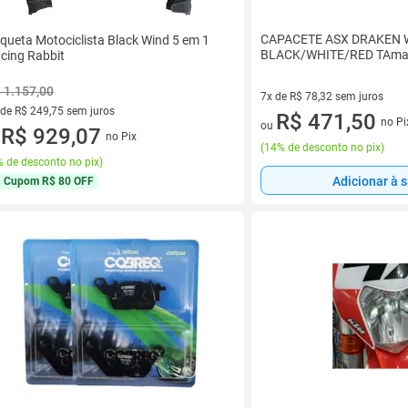
CAPACETE ASX DRAKEN 
queta Motociclista Black Wind 5 em 1
BLACK/WHITE/RED TAma
cing Rabbit
 1.157,00
7x de R$ 78,32 sem juros
 de R$ 249,75 sem juros
7 vez de R$ 78,32 sem juros
R$ 471,50
no Pi
ou
ez de R$ 249,75 sem juros
R$ 929,07
no Pix
u
(
14% de desconto no pix
)
 de desconto no pix
)
Adicionar à 
Cupom
R$ 80 OFF