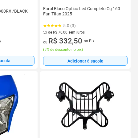
Farol Bloco Optico Led Completo Cg 160
/300RX /BLACK
Fan Titan 2025
5.0 (3)
5x de R$ 70,00 sem juros
5 vez de R$ 70,00 sem juros
R$ 332,50
no Pix
x
ou
(
5% de desconto no pix
)
sacola
Adicionar à sacola