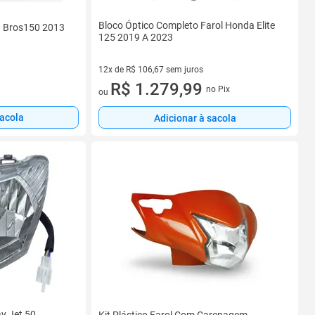
Bloco Óptico Completo Farol Honda Elite
0 Bros150 2013
125 2019 A 2023
12x de R$ 106,67 sem juros
12 vez de R$ 106,67 sem juros
R$ 1.279,99
no Pix
ou
sacola
Adicionar à sacola
ay Jet 50