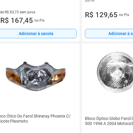
 de R$ 83,73 sem juros
R$ 129,65
no Pix
ez de R$ 83,73 sem juros
R$ 167,45
no Pix
u
Adicionar à sacola
Adicionar à 
oco Ótico Do Farol Shineray Phoenix C/
Bloco Óptico Globo Farol
icote Plasmoto
500 1998 A 2004 Motocicl