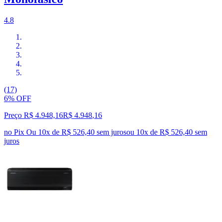
4.8
(17)
6% OFF
Preço R$ 4.948,16
R$
4.948
,
16
no Pix
Ou 10x de R$ 526,40 sem juros
ou
10
x de
R$ 526,40
sem
juros