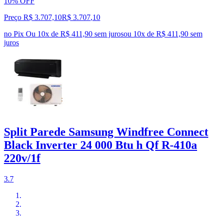
10% OFF
Preço R$ 3.707,10
R$
3.707
,
10
no Pix
Ou 10x de R$ 411,90 sem juros
ou
10
x de
R$ 411,90
sem
juros
Split Parede Samsung Windfree Connect
Black Inverter 24 000 Btu h Qf R-410a
220v/1f
3.7