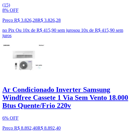
(15)
8% OFF
Preço R$ 3.826,28
R$
3.826
,
28
no Pix
Ou 10x de R$ 415,90 sem juros
ou
10
x de
R$ 415,90
sem
juros
Ar Condicionado Inverter Samsung
Windfree Cassete 1 Via Sem Vento 18.000
Btus Quente/Frio 220v
6% OFF
Preço R$ 8.892,40
R$
8.892
,
40