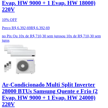
Evap. HW 9000 + 1 Evap. HW 18000)
220V
10% OFF
Preço R$ 6.392,69
R$
6.392
,
69
no Pix
Ou 10x de R$ 710,30 sem juros
ou
10
x de
R$ 710,30
sem
juros
Ar-Condicionado Multi Split Inverter
28000 BTUs Samsung Quente e Frio (2
Evap. HW 9000 + 1 Evap. HW 24000)
220V