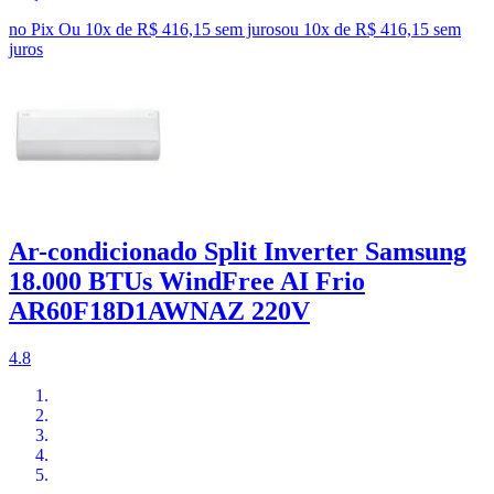
no Pix
Ou 10x de R$ 416,15 sem juros
ou
10
x de
R$ 416,15
sem
juros
Ar-condicionado Split Inverter Samsung
18.000 BTUs WindFree AI Frio
AR60F18D1AWNAZ 220V
4.8