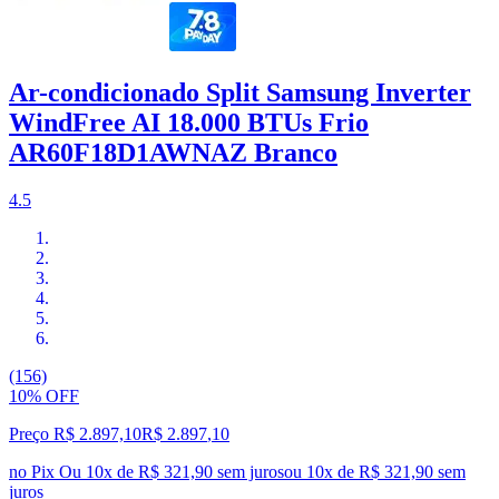
Ar-condicionado Split Samsung Inverter
WindFree AI 18.000 BTUs Frio
AR60F18D1AWNAZ Branco
4.5
(156)
10% OFF
Preço R$ 2.897,10
R$
2.897
,
10
no Pix
Ou 10x de R$ 321,90 sem juros
ou
10
x de
R$ 321,90
sem
juros