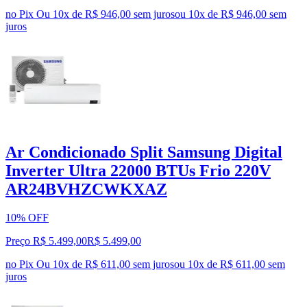
no Pix
Ou 10x de R$ 946,00 sem juros
ou
10
x de
R$ 946,00
sem
juros
Ar Condicionado Split Samsung Digital
Inverter Ultra 22000 BTUs Frio 220V
AR24BVHZCWKXAZ
10% OFF
Preço R$ 5.499,00
R$
5.499
,
00
no Pix
Ou 10x de R$ 611,00 sem juros
ou
10
x de
R$ 611,00
sem
juros