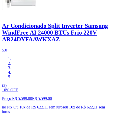
Ar Condicionado Split Inverter Samsung
WindFree AI 24000 BTUs Frio 220V
AR24DYFAAWKXAZ
5.0
(3)
10% OFF
Preço R$ 5.599,00
R$
5.599
,
00
no Pix
Ou 10x de R$ 622,11 sem juros
ou
10
x de
R$ 622,11
sem
juros