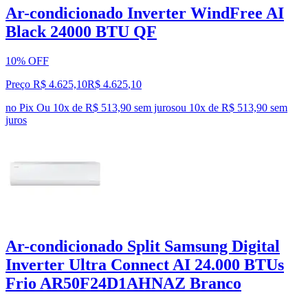
Ar-condicionado Inverter WindFree AI
Black 24000 BTU QF
10% OFF
Preço R$ 4.625,10
R$
4.625
,
10
no Pix
Ou 10x de R$ 513,90 sem juros
ou
10
x de
R$ 513,90
sem
juros
Ar-condicionado Split Samsung Digital
Inverter Ultra Connect AI 24.000 BTUs
Frio AR50F24D1AHNAZ Branco