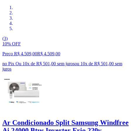
(3)
10% OFF
Preço R$ 4.509,00
R$
4.509
,
00
no Pix
Ou 10x de R$ 501,00 sem juros
ou
10
x de
R$ 501,00
sem
juros
Ar Condicionado Split Samsung Windfree
Ai 24000 Btus Inverter Frio 220v