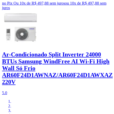
no Pix
Ou 10x de R$ 497,88 sem juros
ou
10
x de
R$ 497,88
sem
juros
Ar-Condicionado Split Inverter 24000
BTUs Samsung WindFree AI Wi-Fi High
Wall Só Frio
AR60F24D1AWNAZ/AR60F24D1AWXAZ
220V
5.0