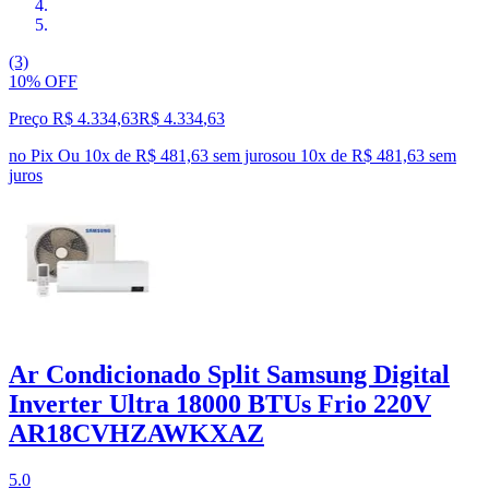
(3)
10% OFF
Preço R$ 4.334,63
R$
4.334
,
63
no Pix
Ou 10x de R$ 481,63 sem juros
ou
10
x de
R$ 481,63
sem
juros
Ar Condicionado Split Samsung Digital
Inverter Ultra 18000 BTUs Frio 220V
AR18CVHZAWKXAZ
5.0