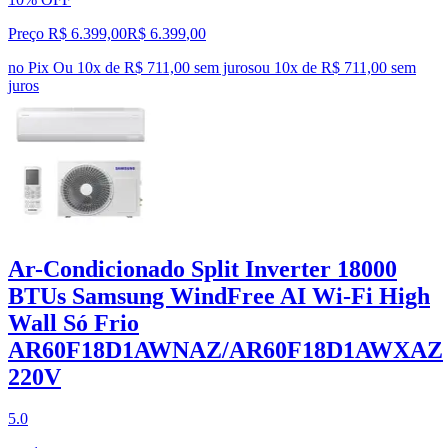
Preço R$ 6.399,00
R$
6.399
,
00
no Pix
Ou 10x de R$ 711,00 sem juros
ou
10
x de
R$ 711,00
sem
juros
Ar-Condicionado Split Inverter 18000
BTUs Samsung WindFree AI Wi-Fi High
Wall Só Frio
AR60F18D1AWNAZ/AR60F18D1AWXAZ
220V
5.0