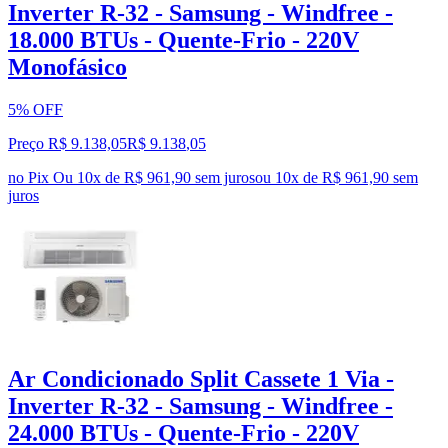
Inverter R-32 - Samsung - Windfree -
18.000 BTUs - Quente-Frio - 220V
Monofásico
5% OFF
Preço R$ 9.138,05
R$
9.138
,
05
no Pix
Ou 10x de R$ 961,90 sem juros
ou
10
x de
R$ 961,90
sem
juros
Ar Condicionado Split Cassete 1 Via -
Inverter R-32 - Samsung - Windfree -
24.000 BTUs - Quente-Frio - 220V