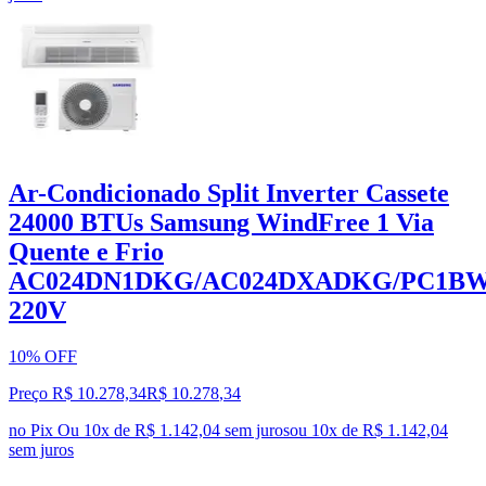
Ar-Condicionado Split Inverter Cassete
24000 BTUs Samsung WindFree 1 Via
Quente e Frio
AC024DN1DKG/AC024DXADKG/PC1
220V
10% OFF
Preço R$ 10.278,34
R$
10.278
,
34
no Pix
Ou 10x de R$ 1.142,04 sem juros
ou
10
x de
R$ 1.142,04
sem juros