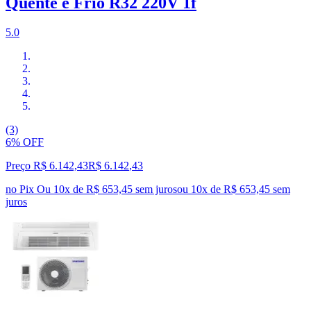
Quente e Frio R32 220V 1f
5.0
(3)
6% OFF
Preço R$ 6.142,43
R$
6.142
,
43
no Pix
Ou 10x de R$ 653,45 sem juros
ou
10
x de
R$ 653,45
sem
juros