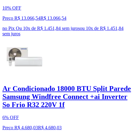
10% OFF
Preço R$ 13.066,54
R$
13.066
,
54
no Pix
Ou 10x de R$ 1.451,84 sem juros
ou
10
x de
R$ 1.451,84
sem juros
Ar Condicionado 18000 BTU Split Parede
Samsung Windfree Connect +ai Inverter
So Frio R32 220V 1f
6% OFF
Preço R$ 4.680,03
R$
4.680
,
03