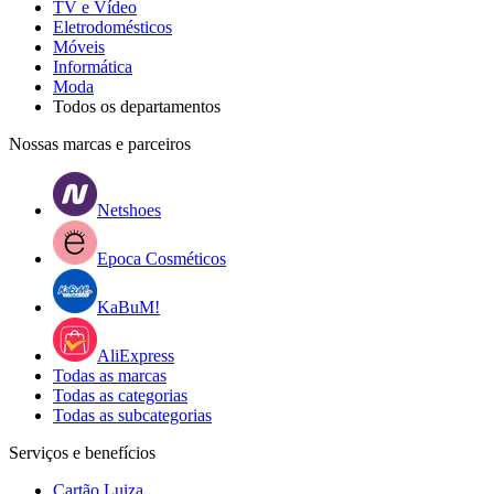
TV e Vídeo
Eletrodomésticos
Móveis
Informática
Moda
Todos os departamentos
Nossas marcas e parceiros
Netshoes
Epoca Cosméticos
KaBuM!
AliExpress
Todas as marcas
Todas as categorias
Todas as subcategorias
Serviços e benefícios
Cartão Luiza