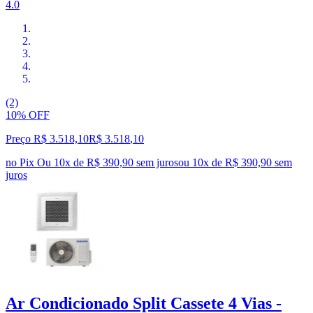
4.0
(2)
10% OFF
Preço R$ 3.518,10
R$
3.518
,
10
no Pix
Ou 10x de R$ 390,90 sem juros
ou
10
x de
R$ 390,90
sem
juros
Ar Condicionado Split Cassete 4 Vias -