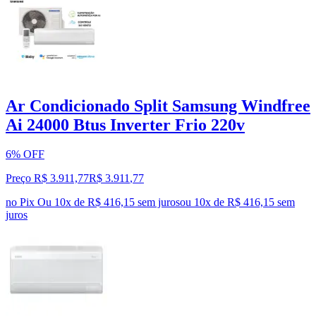
Ar Condicionado Split Samsung Windfree
Ai 24000 Btus Inverter Frio 220v
6% OFF
Preço R$ 3.911,77
R$
3.911
,
77
no Pix
Ou 10x de R$ 416,15 sem juros
ou
10
x de
R$ 416,15
sem
juros