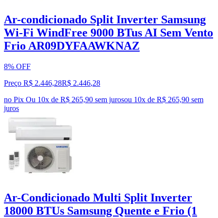
Ar-condicionado Split Inverter Samsung
Wi-Fi WindFree 9000 BTus AI Sem Vento
Frio AR09DYFAAWKNAZ
8% OFF
Preço R$ 2.446,28
R$
2.446
,
28
no Pix
Ou 10x de R$ 265,90 sem juros
ou
10
x de
R$ 265,90
sem
juros
Ar-Condicionado Multi Split Inverter
18000 BTUs Samsung Quente e Frio (1