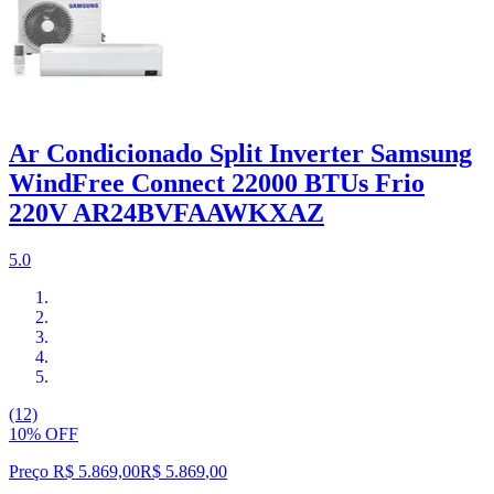
Ar Condicionado Split Inverter Samsung
WindFree Connect 22000 BTUs Frio
220V AR24BVFAAWKXAZ
5.0
(12)
10% OFF
Preço R$ 5.869,00
R$
5.869
,
00