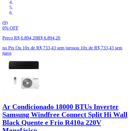
(9)
6% OFF
Preço R$ 6.894,20
R$
6.894
,
20
no Pix
Ou 10x de R$ 733,43 sem juros
ou
10
x de
R$ 733,43
sem
juros
Ar Condicionado 18000 BTUs Inverter
Samsung Windfree Connect Split Hi Wall
Black Quente e Frio R410a 220V
Monofásico