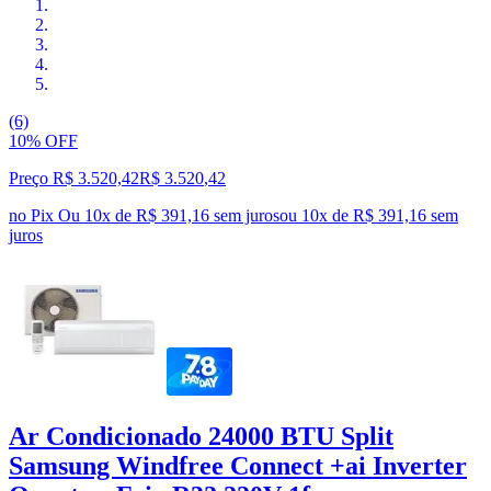
(6)
10% OFF
Preço R$ 3.520,42
R$
3.520
,
42
no Pix
Ou 10x de R$ 391,16 sem juros
ou
10
x de
R$ 391,16
sem
juros
Ar Condicionado 24000 BTU Split
Samsung Windfree Connect +ai Inverter