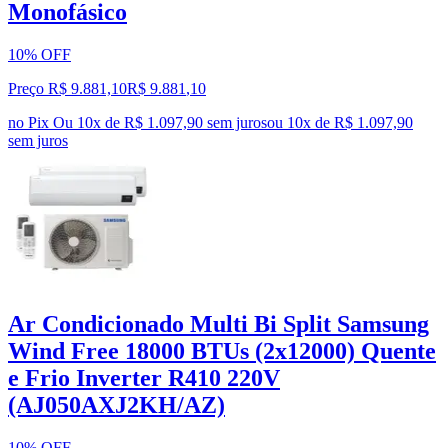
Monofásico
10% OFF
Preço R$ 9.881,10
R$
9.881
,
10
no Pix
Ou 10x de R$ 1.097,90 sem juros
ou
10
x de
R$ 1.097,90
sem juros
Ar Condicionado Multi Bi Split Samsung
Wind Free 18000 BTUs (2x12000) Quente
e Frio Inverter R410 220V
(AJ050AXJ2KH/AZ)
10% OFF