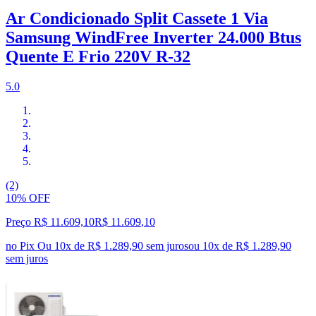
Ar Condicionado Split Cassete 1 Via
Samsung WindFree Inverter 24.000 Btus
Quente E Frio 220V R-32
5.0
(2)
10% OFF
Preço R$ 11.609,10
R$
11.609
,
10
no Pix
Ou 10x de R$ 1.289,90 sem juros
ou
10
x de
R$ 1.289,90
sem juros