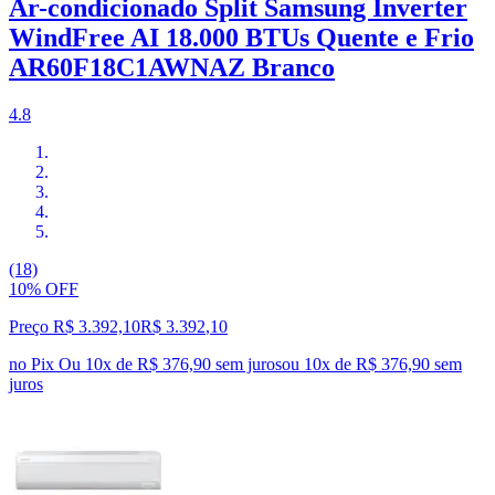
Ar-condicionado Split Samsung Inverter
WindFree AI 18.000 BTUs Quente e Frio
AR60F18C1AWNAZ Branco
4.8
(18)
10% OFF
Preço R$ 3.392,10
R$
3.392
,
10
no Pix
Ou 10x de R$ 376,90 sem juros
ou
10
x de
R$ 376,90
sem
juros