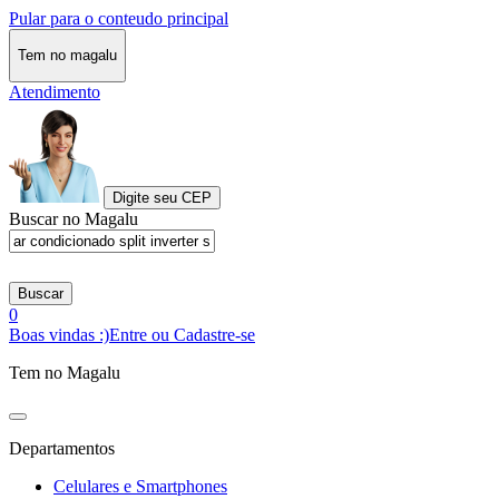
Pular para o conteudo principal
Tem no magalu
Atendimento
Digite seu CEP
Buscar no Magalu
Buscar
0
Boas vindas :)
Entre ou Cadastre-se
Tem no Magalu
Departamentos
Celulares e Smartphones