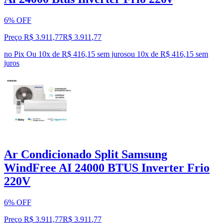
6% OFF
Preço R$ 3.911,77
R$
3.911
,
77
no Pix
Ou 10x de R$ 416,15 sem juros
ou
10
x de
R$ 416,15
sem
juros
Ar Condicionado Split Samsung
WindFree AI 24000 BTUS Inverter Frio
220V
6% OFF
Preço R$ 3.911,77
R$
3.911
,
77