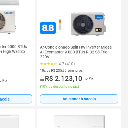
erter 9000 BTUs
Ar-Condicionado Split HW Inverter Midea
i High Wall Só
AI Ecomaster 9.000 BTUs R-32 Só Frio
220V
9DYFAAWKXAZ
4.7 (410)
10x de R$ 235,90 sem juros
10 vez de R$ 235,90 sem juros
R$ 2.123,10
no Pix
s
ou
o Pix
(
10% de desconto no pix
)
Adicionar à sacola
sacola