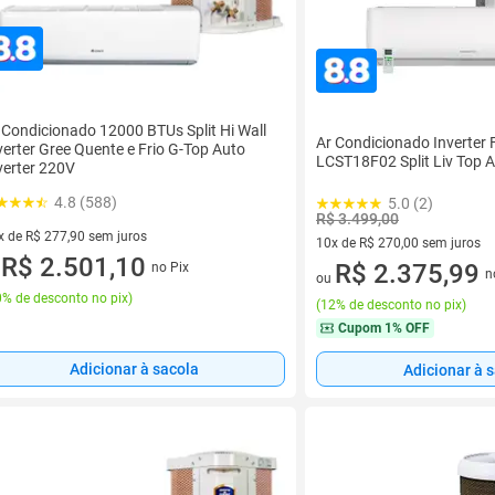
 Condicionado 12000 BTUs Split Hi Wall
Ar Condicionado Inverter 
verter Gree Quente e Frio G-Top Auto
LCST18F02 Split Liv Top 
verter 220V
4.8 (588)
5.0 (2)
R$ 3.499,00
x de R$ 277,90 sem juros
10x de R$ 270,00 sem juros
vez de R$ 277,90 sem juros
R$ 2.501,10
10 vez de R$ 270,00 sem juro
R$ 2.375,99
no Pix
u
n
ou
% de desconto no pix
)
(
12% de desconto no pix
)
Cupom
1% OFF
Adicionar à sacola
Adicionar à 