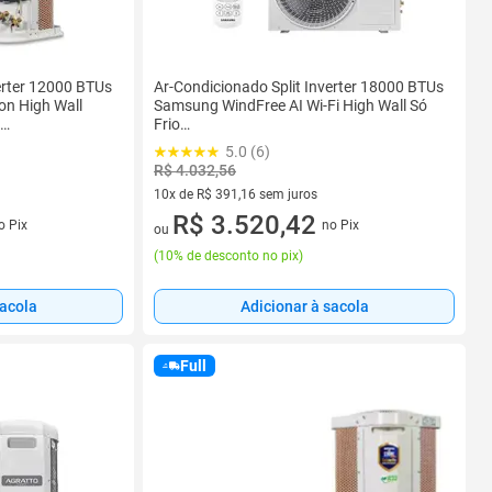
erter 12000 BTUs
Ar-Condicionado Split Inverter 18000 BTUs
on High Wall
Samsung WindFree AI Wi-Fi High Wall Só
Frio
DNA1A 220V
AR60F18D1AWNAZ/AR60F18D1AWXAZ
5.0 (6)
220V
R$ 4.032,56
10x de R$ 391,16 sem juros
s
10 vez de R$ 391,16 sem juros
R$ 3.520,42
o Pix
no Pix
ou
(
10% de desconto no pix
)
sacola
Adicionar à sacola
Full