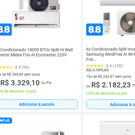
Ar-Condicionado Split Inv
 Condicionado 18000 BTUs Split Hi Wall
Samsung WindFree AI Wi-F
verter Midea Frio AI Ecomaster 220V
Frio
AR09DYFAAWKNAZ/AR0
4.4 (100)
4.9 (96)
220V
R$ 2.499,69
x de R$ 369,90 sem juros
10x de R$ 242,47 sem juros
vez de R$ 369,90 sem juros
R$ 3.329,10
no Pix
10 vez de R$ 242,47 sem juro
R$ 2.182,23
u
n
ou
% de desconto no pix
)
(
10% de desconto no pix
)
Adicionar à sacola
Adicionar à 
Full