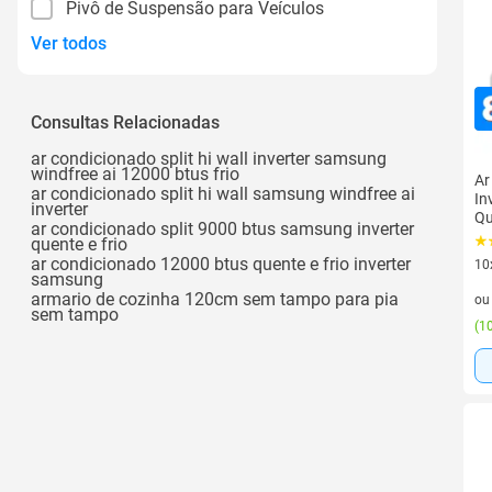
Pivô de Suspensão para Veículos
Ver todos
Consultas Relacionadas
ar condicionado split hi wall inverter samsung
windfree ai 12000 btus frio
Ar
ar condicionado split hi wall samsung windfree ai
In
inverter
Qu
ar condicionado split 9000 btus samsung inverter
quente e frio
ar condicionado 12000 btus quente e frio inverter
10
samsung
10 
armario de cozinha 120cm sem tampo para pia
o
sem tampo
(
10