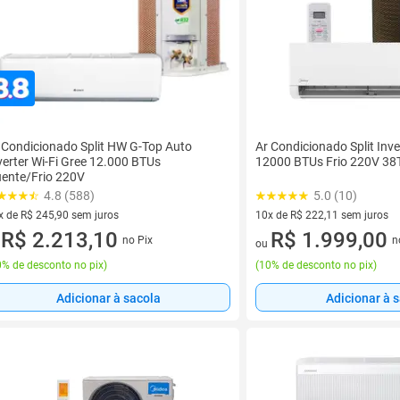
 Condicionado Split HW G-Top Auto
Ar Condicionado Split Inve
verter Wi-Fi Gree 12.000 BTUs
12000 BTUs Frio 220V 
ente/Frio 220V
4.8 (588)
5.0 (10)
x de R$ 245,90 sem juros
10x de R$ 222,11 sem juros
vez de R$ 245,90 sem juros
R$ 2.213,10
10 vez de R$ 222,11 sem juro
R$ 1.999,00
no Pix
n
u
ou
% de desconto no pix
)
(
10% de desconto no pix
)
Adicionar à sacola
Adicionar à 