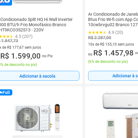
Ar Condicionado de Janel
 Condicionado Split HQ Hi Wall Inverter
Btus Frio Wi-fi com App C
000 BTU/h Frio Monofásico Branco
10cwbrvgu02 Branco 127
HT9KCO3S2S13 - 220V
4.9 (20)
4.5 (207)
R$ 2.287,00
 1.847,73
10x de R$ 155,10 sem juros
x de R$ 177,67 sem juros
10 vez de R$ 155,10 sem juro
R$ 1.457,98
n
vez de R$ 177,67 sem juros
R$ 1.599,00
ou
no Pix
u
(
6% de desconto no pix
)
% de desconto no pix
)
Adicionar à 
Adicionar à sacola
Full