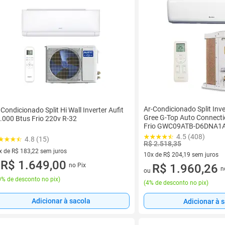
Ar-Condicionado Split Inv
 Condicionado Split Hi Wall Inverter Aufit
Gree G-Top Auto Connecti
.000 Btus Frio 220v R-32
Frio GWC09ATB-D6DNA1
D6DNA1A/O 220V
4.5 (408)
4.8 (15)
R$ 2.518,35
x de R$ 183,22 sem juros
10x de R$ 204,19 sem juros
vez de R$ 183,22 sem juros
R$ 1.649,00
no Pix
10 vez de R$ 204,19 sem juro
R$ 1.960,26
u
n
ou
% de desconto no pix
)
(
4% de desconto no pix
)
Adicionar à sacola
Adicionar à 