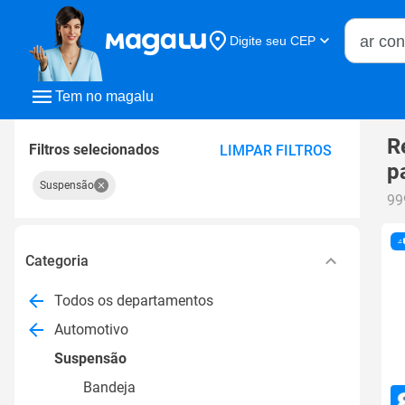
Buscar n
Digite seu CEP
Buscar
Tem no magalu
R
Filtros selecionados
LIMPAR FILTROS
p
Suspensão
99
Categoria
Todos os departamentos
Automotivo
Suspensão
Bandeja