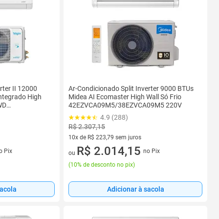
rter II 12000
Ar-Condicionado Split Inverter 9000 BTUs
Integrado High
Midea AI Ecomaster High Wall Só Frio
WD
42EZVCA09M5/38EZVCA09M5 220V
4.9 (288)
R$ 2.307,15
10x de R$ 223,79 sem juros
s
10 vez de R$ 223,79 sem juros
R$ 2.014,15
o Pix
no Pix
ou
(
10% de desconto no pix
)
sacola
Adicionar à sacola