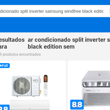
o Magalu
esultados
ar condicionado split inverter
ara
black edition sem
9 produtos encontrados
Full