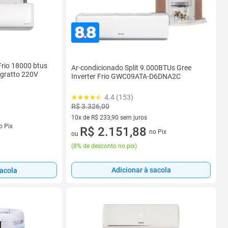
Frio 18000 btus
Ar-condicionado Split 9.000BTUs Gree
Agratto 220V
Inverter Frio GWC09ATA-D6DNA2C
4.4 (153)
R$ 3.326,00
10x de R$ 233,90 sem juros
s
o Pix
10 vez de R$ 233,90 sem juros
R$ 2.151,88
no Pix
ou
(
8% de desconto no pix
)
Adicionar à sacola
sacola