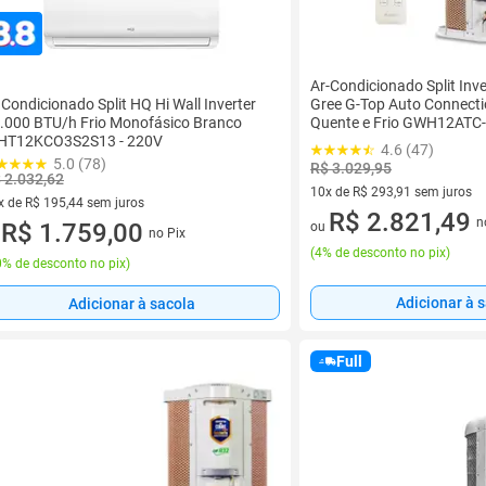
Ar-Condicionado Split Inv
 Condicionado Split HQ Hi Wall Inverter
Gree G-Top Auto Connecti
.000 BTU/h Frio Monofásico Branco
Quente e Frio GWH12ATC-
HT12KCO3S2S13 - 220V
D6DNA1A/GWH12ATC-D6
4.6 (47)
5.0 (78)
R$ 3.029,95
 2.032,62
10x de R$ 293,91 sem juros
x de R$ 195,44 sem juros
10 vez de R$ 293,91 sem juro
R$ 2.821,49
n
vez de R$ 195,44 sem juros
R$ 1.759,00
ou
no Pix
u
(
4% de desconto no pix
)
% de desconto no pix
)
Adicionar à 
Adicionar à sacola
Full