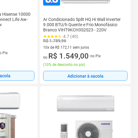
a Hisense 10000
Ar Condicionado Split HQ Hi Wall Inverter
onnect Life Aw-
9.000 BTU/h Quente e Frio Monofásico
v
Branco VIHT9KCH3S2S23 - 220V
4.7 (40)
R$ 1.789,96
10x de R$ 172,11 sem juros
s
o Pix
10 vez de R$ 172,11 sem juros
R$ 1.549,00
no Pix
ou
(
10% de desconto no pix
)
sacola
Adicionar à sacola