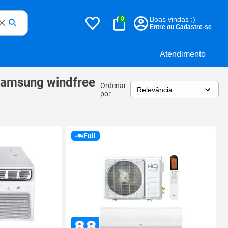
0
Boas vindas :)
Entre ou Cadastre-se
Atendimento
 samsung windfree
Ordenar
por
Full