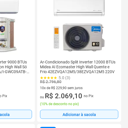
erter 9000 BTUs
Ar-Condicionado Split Inverter 12000 BTUs
on High Wall Só
Midea AI Ecomaster High Wall Quente e
A/I-GWC09ATB-
Frio 42EZVQA12M5/38EZVQA12M5 220V
5.0 (3)
R$ 2.796,80
10x de R$ 229,90 sem juros
s
10 vez de R$ 229,90 sem juros
R$ 2.069,10
o Pix
no Pix
ou
(
10% de desconto no pix
)
sacola
Adicionar à sacola