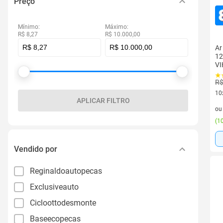
Preço
Mínimo:
Máximo:
R$ 8,27
R$ 10.000,00
Ar
12
VI
R$
10
APLICAR FILTRO
10 
o
(
10
Vendido por
Reginaldoautopecas
Exclusiveauto
Cicloottodesmonte
Baseecopecas