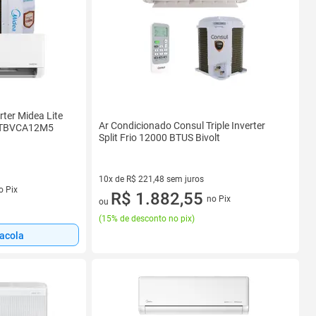
rter Midea Lite
Ar Condicionado Consul Triple Inverter
38TBVCA12M5
Split Frio 12000 BTUS Bivolt
10x de R$ 221,48 sem juros
s
o Pix
10 vez de R$ 221,48 sem juros
R$ 1.882,55
no Pix
ou
(
15% de desconto no pix
)
sacola