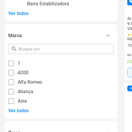
Barra Estabilizadora
Ver todos
Ar
9.
VI
Marca
R$
10
pesquisar
10 
por
o
filtro
(
10
1
A200
Alfa Romeo
Aliança
Asia
Ver todos