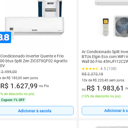
Ar Condicionado Split Inve
 Condicionado Inverter Quente e Frio
BTUs Elgin Eco com WiFi 
00 btus Split Zen ZICST9QF02 Agratto
Wall Só Frio 45HJFI12C2
20V
45HJFE12C2CD 220V
4.5 (138)
 2.499,00
R$ 2.272,18
x de R$ 185,00 sem juros
10x de R$ 220,40 sem juros
vez de R$ 185,00 sem juros
R$ 1.627,99
no Pix
10 vez de R$ 220,40 sem juro
R$ 1.983,61
u
n
ou
% de desconto no pix
)
(
10% de desconto no pix
)
Cupom
1% OFF
Adicionar à 
Adicionar à sacola