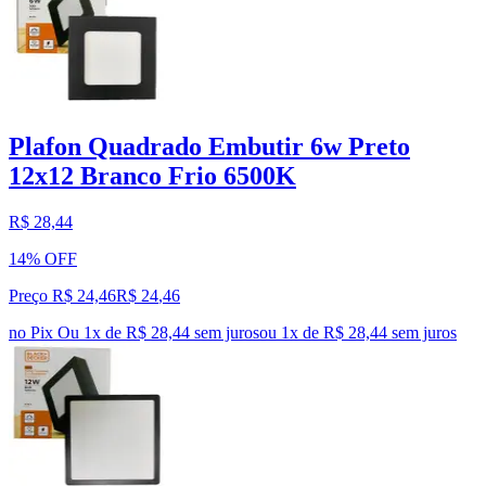
Plafon Quadrado Embutir 6w Preto
12x12 Branco Frio 6500K
R$ 28,44
14% OFF
Preço R$ 24,46
R$
24
,
46
no Pix
Ou 1x de R$ 28,44 sem juros
ou
1
x de
R$ 28,44
sem juros