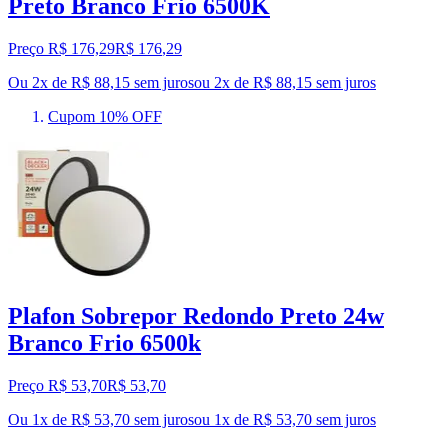
Preto Branco Frio 6500K
Preço R$ 176,29
R$
176
,
29
Ou 2x de R$ 88,15 sem juros
ou
2
x de
R$ 88,15
sem juros
Cupom 10% OFF
Plafon Sobrepor Redondo Preto 24w
Branco Frio 6500k
Preço R$ 53,70
R$
53
,
70
Ou 1x de R$ 53,70 sem juros
ou
1
x de
R$ 53,70
sem juros