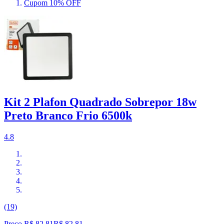
Cupom 10% OFF
Kit 2 Plafon Quadrado Sobrepor 18w
Preto Branco Frio 6500k
4.8
(19)
Preço R$ 82,81
R$
82
,
81