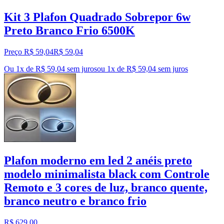
Kit 3 Plafon Quadrado Sobrepor 6w
Preto Branco Frio 6500K
Preço R$ 59,04
R$
59
,
04
Ou 1x de R$ 59,04 sem juros
ou
1
x de
R$ 59,04
sem juros
Plafon moderno em led 2 anéis preto
modelo minimalista black com Controle
Remoto e 3 cores de luz, branco quente,
branco neutro e branco frio
R$ 629,00