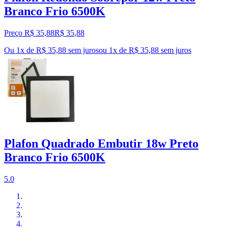
Branco Frio 6500K
Preço R$ 35,88
R$
35
,
88
Ou 1x de R$ 35,88 sem juros
ou
1
x de
R$ 35,88
sem juros
Plafon Quadrado Embutir 18w Preto
Branco Frio 6500K
5.0