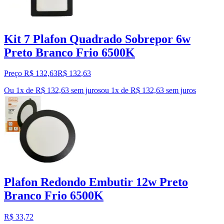
Kit 7 Plafon Quadrado Sobrepor 6w
Preto Branco Frio 6500K
Preço R$ 132,63
R$
132
,
63
Ou 1x de R$ 132,63 sem juros
ou
1
x de
R$ 132,63
sem juros
Plafon Redondo Embutir 12w Preto
Branco Frio 6500K
R$ 33,72