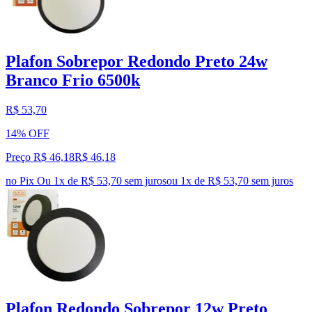
Plafon Sobrepor Redondo Preto 24w
Branco Frio 6500k
R$ 53,70
14% OFF
Preço R$ 46,18
R$
46
,
18
no Pix
Ou 1x de R$ 53,70 sem juros
ou
1
x de
R$ 53,70
sem juros
Plafon Redondo Sobrepor 12w Preto