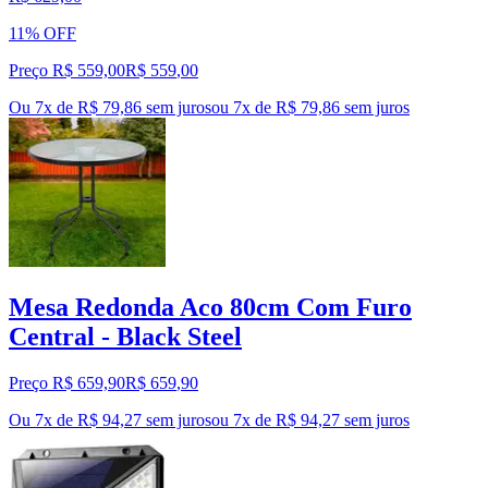
11% OFF
Preço R$ 559,00
R$
559
,
00
Ou 7x de R$ 79,86 sem juros
ou
7
x de
R$ 79,86
sem juros
Mesa Redonda Aco 80cm Com Furo
Central - Black Steel
Preço R$ 659,90
R$
659
,
90
Ou 7x de R$ 94,27 sem juros
ou
7
x de
R$ 94,27
sem juros