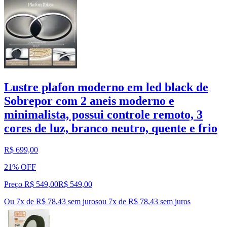
Lustre plafon moderno em led black de
Sobrepor com 2 aneis moderno e
minimalista, possui controle remoto, 3
cores de luz, branco neutro, quente e frio
R$ 699,00
21% OFF
Preço R$ 549,00
R$
549
,
00
Ou 7x de R$ 78,43 sem juros
ou
7
x de
R$ 78,43
sem juros