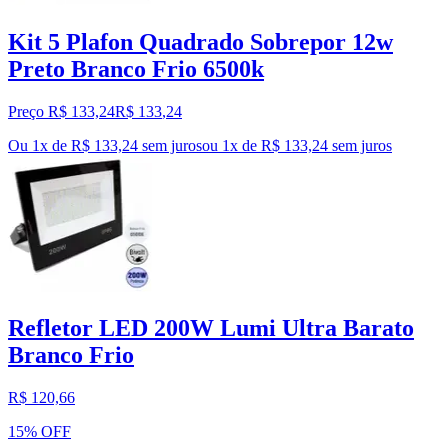
Kit 5 Plafon Quadrado Sobrepor 12w
Preto Branco Frio 6500k
Preço R$ 133,24
R$
133
,
24
Ou 1x de R$ 133,24 sem juros
ou
1
x de
R$ 133,24
sem juros
Refletor LED 200W Lumi Ultra Barato
Branco Frio
R$ 120,66
15% OFF