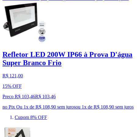
Refletor LED 200W IP66 à Prova D'água
Super Branco Frio
R$ 121,00
15% OFF
Preço R$ 103,46
R$
103
,
46
no Pix
Ou 1x de R$ 108,90 sem juros
ou
1
x de
R$ 108,90
sem juros
Cupom 8% OFF