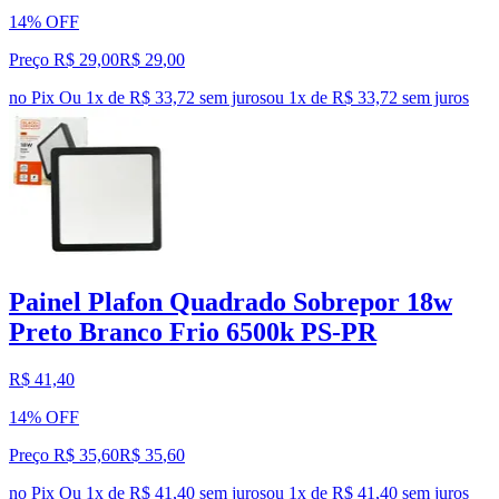
14% OFF
Preço R$ 29,00
R$
29
,
00
no Pix
Ou 1x de R$ 33,72 sem juros
ou
1
x de
R$ 33,72
sem juros
Painel Plafon Quadrado Sobrepor 18w
Preto Branco Frio 6500k PS-PR
R$ 41,40
14% OFF
Preço R$ 35,60
R$
35
,
60
no Pix
Ou 1x de R$ 41,40 sem juros
ou
1
x de
R$ 41,40
sem juros