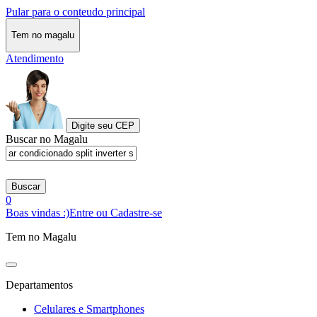
Pular para o conteudo principal
Tem no magalu
Atendimento
Digite seu CEP
Buscar no Magalu
Buscar
0
Boas vindas :)
Entre ou Cadastre-se
Tem no Magalu
Departamentos
Celulares e Smartphones