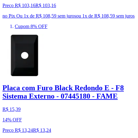
Preço R$ 103,16
R$
103
,
16
no Pix
Ou 1x de R$ 108,59 sem juros
ou
1
x de
R$ 108,59
sem juros
Cupom 8% OFF
Placa com Furo Black Redondo E - F8
Sistema Externo - 07445180 - FAME
R$ 15,39
14% OFF
Preço R$ 13,24
R$
13
,
24