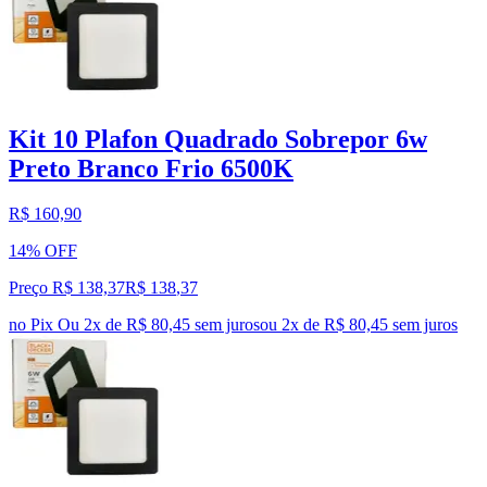
Kit 10 Plafon Quadrado Sobrepor 6w
Preto Branco Frio 6500K
R$ 160,90
14% OFF
Preço R$ 138,37
R$
138
,
37
no Pix
Ou 2x de R$ 80,45 sem juros
ou
2
x de
R$ 80,45
sem juros