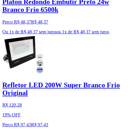
Plafon Redondo Embutir Preto 24w
Branco Frio 6500k
Preço R$ 48,37
R$
48
,
37
Ou 1x de R$ 48,37 sem juros
ou
1
x de
R$ 48,37
sem juros
Refletor LED 200W Super Branco Frio
Original
R$ 120,28
19% OFF
Preço R$ 97,43
R$
97
,
43