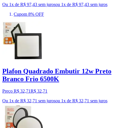
Ou 1x de R$ 97,43 sem juros
ou
1
x de
R$ 97,43
sem juros
Cupom 8% OFF
Plafon Quadrado Embutir 12w Preto
Branco Frio 6500K
Preço R$ 32,71
R$
32
,
71
Ou 1x de R$ 32,71 sem juros
ou
1
x de
R$ 32,71
sem juros