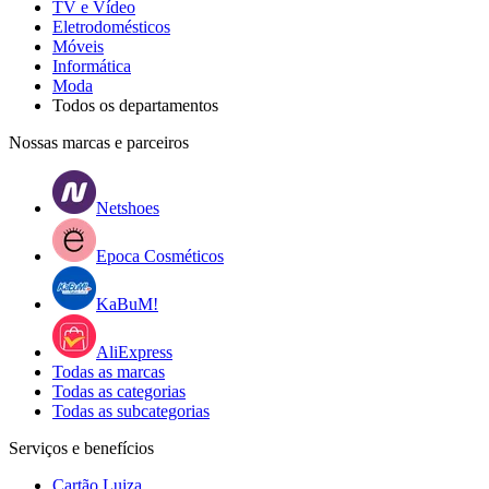
TV e Vídeo
Eletrodomésticos
Móveis
Informática
Moda
Todos os departamentos
Nossas marcas e parceiros
Netshoes
Epoca Cosméticos
KaBuM!
AliExpress
Todas as marcas
Todas as categorias
Todas as subcategorias
Serviços e benefícios
Cartão Luiza