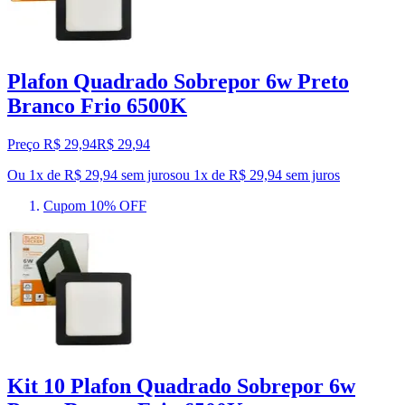
Plafon Quadrado Sobrepor 6w Preto
Branco Frio 6500K
Preço R$ 29,94
R$
29
,
94
Ou 1x de R$ 29,94 sem juros
ou
1
x de
R$ 29,94
sem juros
Cupom 10% OFF
Kit 10 Plafon Quadrado Sobrepor 6w