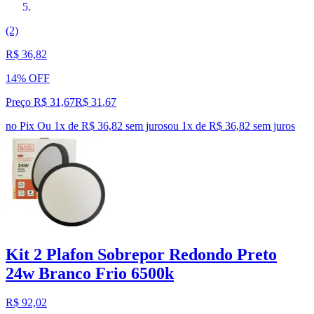
(2)
R$ 36,82
14% OFF
Preço R$ 31,67
R$
31
,
67
no Pix
Ou 1x de R$ 36,82 sem juros
ou
1
x de
R$ 36,82
sem juros
Kit 2 Plafon Sobrepor Redondo Preto
24w Branco Frio 6500k
R$ 92,02