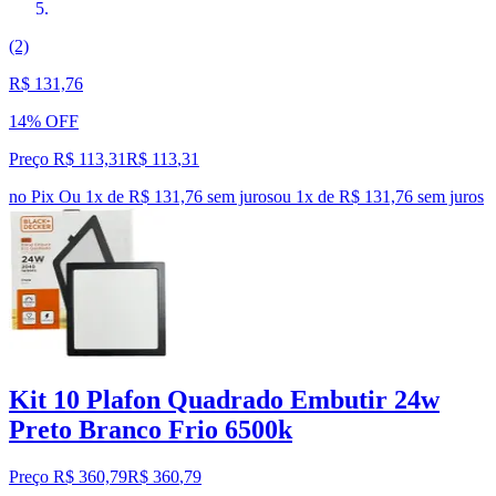
(2)
R$ 131,76
14% OFF
Preço R$ 113,31
R$
113
,
31
no Pix
Ou 1x de R$ 131,76 sem juros
ou
1
x de
R$ 131,76
sem juros
Kit 10 Plafon Quadrado Embutir 24w
Preto Branco Frio 6500k
Preço R$ 360,79
R$
360
,
79