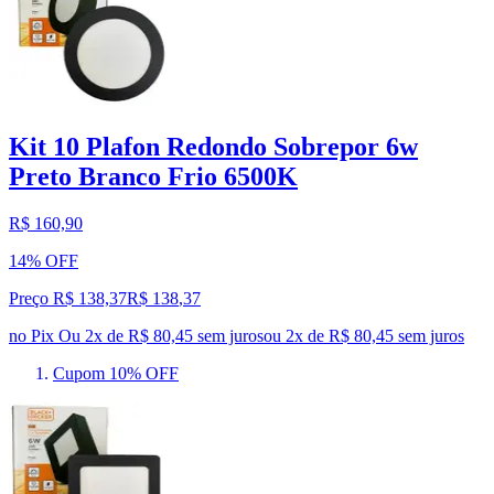
Kit 10 Plafon Redondo Sobrepor 6w
Preto Branco Frio 6500K
R$ 160,90
14% OFF
Preço R$ 138,37
R$
138
,
37
no Pix
Ou 2x de R$ 80,45 sem juros
ou
2
x de
R$ 80,45
sem juros
Cupom 10% OFF