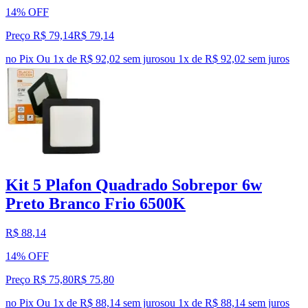
14% OFF
Preço R$ 79,14
R$
79
,
14
no Pix
Ou 1x de R$ 92,02 sem juros
ou
1
x de
R$ 92,02
sem juros
Kit 5 Plafon Quadrado Sobrepor 6w
Preto Branco Frio 6500K
R$ 88,14
14% OFF
Preço R$ 75,80
R$
75
,
80
no Pix
Ou 1x de R$ 88,14 sem juros
ou
1
x de
R$ 88,14
sem juros