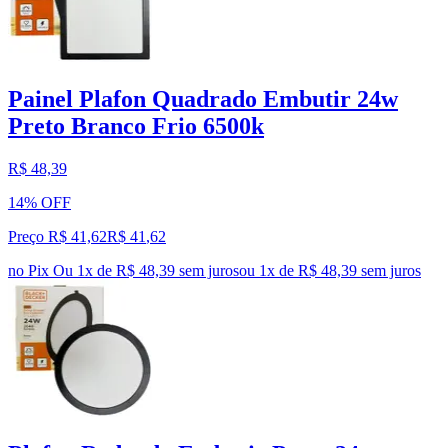
Painel Plafon Quadrado Embutir 24w
Preto Branco Frio 6500k
R$ 48,39
14% OFF
Preço R$ 41,62
R$
41
,
62
no Pix
Ou 1x de R$ 48,39 sem juros
ou
1
x de
R$ 48,39
sem juros