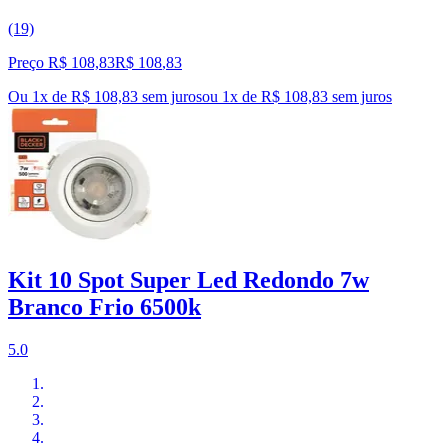
(19)
Preço R$ 108,83
R$
108
,
83
Ou 1x de R$ 108,83 sem juros
ou
1
x de
R$ 108,83
sem juros
Kit 10 Spot Super Led Redondo 7w
Branco Frio 6500k
5.0