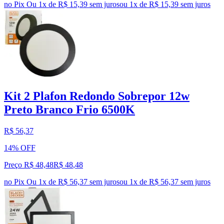
no Pix
Ou 1x de R$ 15,39 sem juros
ou
1
x de
R$ 15,39
sem juros
Kit 2 Plafon Redondo Sobrepor 12w
Preto Branco Frio 6500K
R$ 56,37
14% OFF
Preço R$ 48,48
R$
48
,
48
no Pix
Ou 1x de R$ 56,37 sem juros
ou
1
x de
R$ 56,37
sem juros