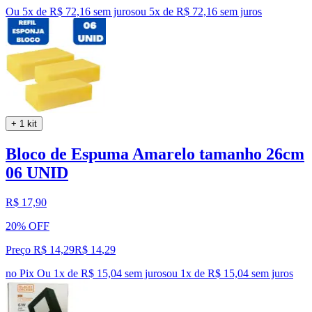
Ou 5x de R$ 72,16 sem juros
ou
5
x de
R$ 72,16
sem juros
+ 1 kit
Bloco de Espuma Amarelo tamanho 26cm
06 UNID
R$ 17,90
20% OFF
Preço R$ 14,29
R$
14
,
29
no Pix
Ou 1x de R$ 15,04 sem juros
ou
1
x de
R$ 15,04
sem juros