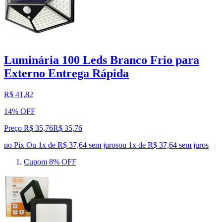
Luminária 100 Leds Branco Frio para
Externo Entrega Rápida
R$ 41,82
14% OFF
Preço R$ 35,76
R$
35
,
76
no Pix
Ou 1x de R$ 37,64 sem juros
ou
1
x de
R$ 37,64
sem juros
Cupom 8% OFF