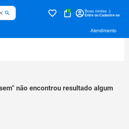
0
Boas vindas :)
Entre ou Cadastre-se
Atendimento
n sem" não encontrou resultado algum