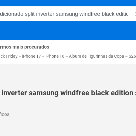
o Magalu
rmos mais procurados
ack Friday
–
iPhone 17
–
iPhone 16
–
Álbum de Figurinhas da Copa
–
S26
t inverter samsung windfree black editio
ficos