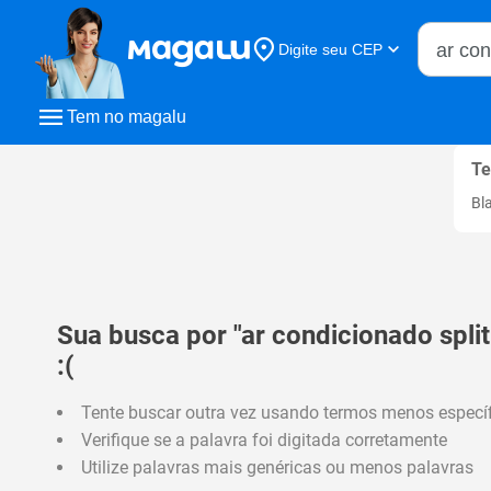
Buscar n
Digite seu CEP
Buscar
Tem no magalu
Te
Bl
Sua busca por "ar condicionado spli
:(
Tente buscar outra vez usando termos menos especí
Verifique se a palavra foi digitada corretamente
Utilize palavras mais genéricas ou menos palavras