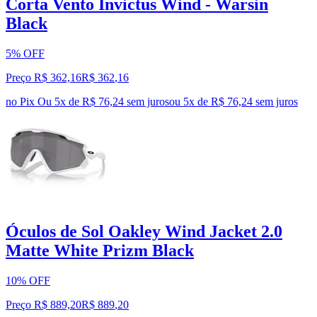
Corta Vento Invictus Wind - Warsin
Black
5% OFF
Preço R$ 362,16
R$
362
,
16
no Pix
Ou 5x de R$ 76,24 sem juros
ou
5
x de
R$ 76,24
sem juros
Óculos de Sol Oakley Wind Jacket 2.0
Matte White Prizm Black
10% OFF
Preço R$ 889,20
R$
889
,
20