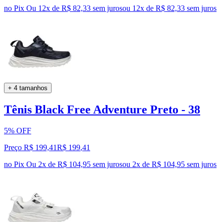
no Pix
Ou 12x de R$ 82,33 sem juros
ou
12
x de
R$ 82,33
sem juros
+ 4 tamanhos
Tênis Black Free Adventure Preto - 38
5% OFF
Preço R$ 199,41
R$
199
,
41
no Pix
Ou 2x de R$ 104,95 sem juros
ou
2
x de
R$ 104,95
sem juros