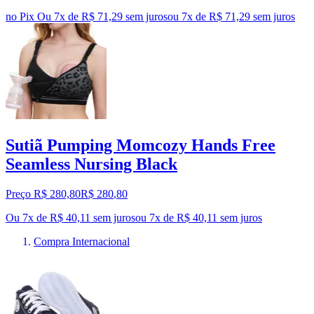
no Pix
Ou 7x de R$ 71,29 sem juros
ou
7
x de
R$ 71,29
sem juros
Sutiã Pumping Momcozy Hands Free
Seamless Nursing Black
Preço R$ 280,80
R$
280
,
80
Ou 7x de R$ 40,11 sem juros
ou
7
x de
R$ 40,11
sem juros
Compra Internacional