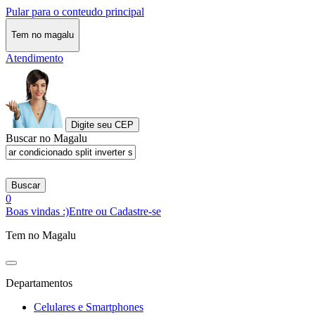
Pular para o conteudo principal
Tem no magalu
Atendimento
Digite seu CEP
Buscar no Magalu
Buscar
0
Boas vindas :)
Entre ou Cadastre-se
Tem no Magalu
Departamentos
Celulares e Smartphones