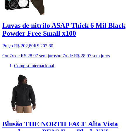
Luvas de nitrilo ASAP Thick 6 Mil Black
Powder Free Small x100
Preço R$ 202,80
R$
202
,
80
Ou 7x de R$ 28,97 sem juros
ou
7
x de
R$ 28,97
sem juros
Compra Internacional
Blusão THE NORTH FACE Alta Vista