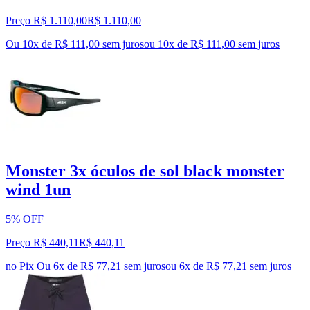
Preço R$ 1.110,00
R$
1.110
,
00
Ou 10x de R$ 111,00 sem juros
ou
10
x de
R$ 111,00
sem juros
Monster 3x óculos de sol black monster
wind 1un
5% OFF
Preço R$ 440,11
R$
440
,
11
no Pix
Ou 6x de R$ 77,21 sem juros
ou
6
x de
R$ 77,21
sem juros