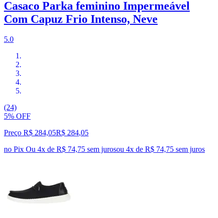
Casaco Parka feminino Impermeável
Com Capuz Frio Intenso, Neve
5.0
(24)
5% OFF
Preço R$ 284,05
R$
284
,
05
no Pix
Ou 4x de R$ 74,75 sem juros
ou
4
x de
R$ 74,75
sem juros