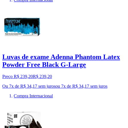
Luvas de exame Adenna Phantom Latex
Powder Free Black G-Large
Preço R$ 239,20
R$
239
,
20
Ou 7x de R$ 34,17 sem juros
ou
7
x de
R$ 34,17
sem juros
Compra Internacional