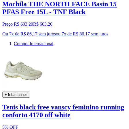
Mochila THE NORTH FACE Basin 15
PFAS Free 15L - TNF Black
Preço R$ 603,20
R$
603
,
20
Ou 7x de R$ 86,17 sem juros
ou
7
x de
R$ 86,17
sem juros
Compra Internacional
+ 5 tamanhos
Tenis black free vanscy feminino running
conforto 4170 off white
5% OFF