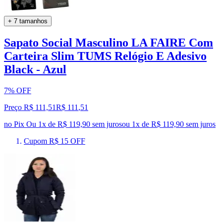
+ 7 tamanhos
Sapato Social Masculino LA FAIRE Com
Carteira Slim TUMS Relógio E Adesivo
Black - Azul
7% OFF
Preço R$ 111,51
R$
111
,
51
no Pix
Ou 1x de R$ 119,90 sem juros
ou
1
x de
R$ 119,90
sem juros
Cupom R$ 15 OFF