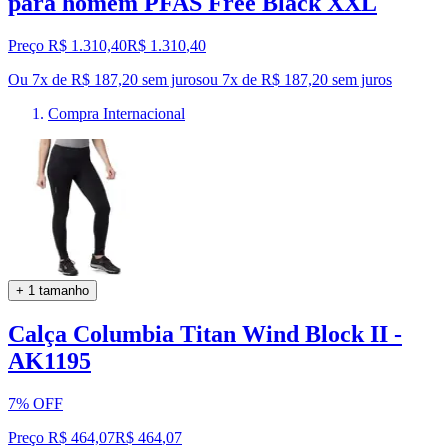
para homem PFAS Free Black XXL
Preço R$ 1.310,40
R$
1.310
,
40
Ou 7x de R$ 187,20 sem juros
ou
7
x de
R$ 187,20
sem juros
Compra Internacional
+ 1 tamanho
Calça Columbia Titan Wind Block II -
AK1195
7% OFF
Preço R$ 464,07
R$
464
,
07