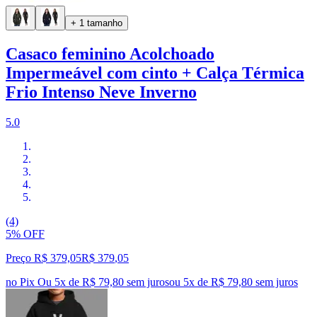
+ 1 tamanho
Casaco feminino Acolchoado
Impermeável com cinto + Calça Térmica
Frio Intenso Neve Inverno
5.0
(4)
5% OFF
Preço R$ 379,05
R$
379
,
05
no Pix
Ou 5x de R$ 79,80 sem juros
ou
5
x de
R$ 79,80
sem juros