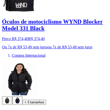
Óculos de motociclismo WYND Blocker
Model 331 Black
Preço R$ 374,40
R$
374
,
40
Ou 7x de R$ 53,49 sem juros
ou
7
x de
R$ 53,49
sem juros
Compra Internacional
+ 3 tamanhos