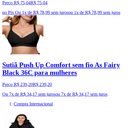
Preço R$ 75,04
R$
75
,
04
no Pix
Ou 1x de R$ 78,99 sem juros
ou
1
x de
R$ 78,99
sem juros
Sutiã Push Up Comfort sem fio As Fairy
Black 36C para mulheres
Preço R$ 239,20
R$
239
,
20
Ou 7x de R$ 34,17 sem juros
ou
7
x de
R$ 34,17
sem juros
Compra Internacional