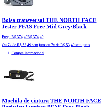
Bolsa transversal THE NORTH FACE
Jester PFAS Free Mid Grey/Black
Preço R$ 374,40
R$
374
,
40
Ou 7x de R$ 53,49 sem juros
ou
7
x de
R$ 53,49
sem juros
Compra Internacional
Mochila de cintura THE NORTH FACE
Berkeley Lumbar PFAS Free Black