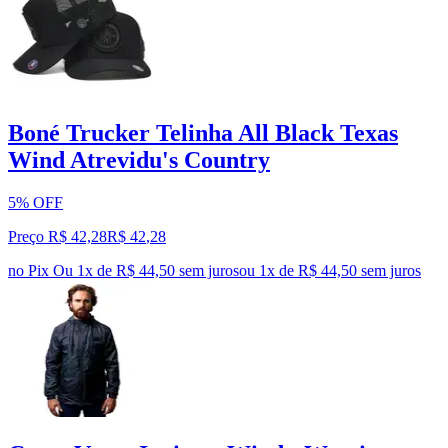
Boné Trucker Telinha All Black Texas
Wind Atrevidu's Country
5% OFF
Preço R$ 42,28
R$
42
,
28
no Pix
Ou 1x de R$ 44,50 sem juros
ou
1
x de
R$ 44,50
sem juros