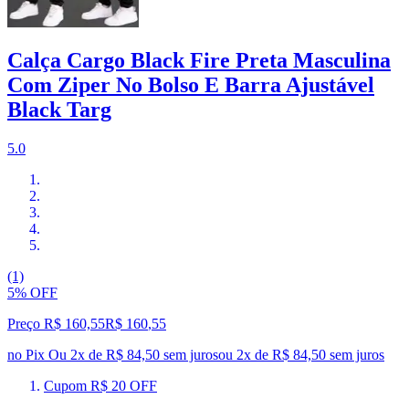
Calça Cargo Black Fire Preta Masculina
Com Ziper No Bolso E Barra Ajustável
Black Targ
5.0
(1)
5% OFF
Preço R$ 160,55
R$
160
,
55
no Pix
Ou 2x de R$ 84,50 sem juros
ou
2
x de
R$ 84,50
sem juros
Cupom R$ 20 OFF