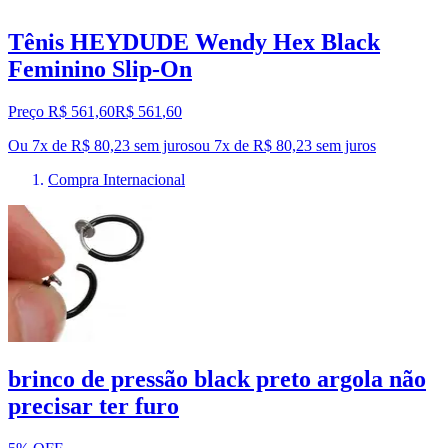
Tênis HEYDUDE Wendy Hex Black
Feminino Slip-On
Preço R$ 561,60
R$
561
,
60
Ou 7x de R$ 80,23 sem juros
ou
7
x de
R$ 80,23
sem juros
Compra Internacional
brinco de pressão black preto argola não
precisar ter furo