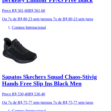
Preço R$ 561,60
R$
561
,
60
Ou 7x de R$ 80,23 sem juros
ou
7
x de
R$ 80,23
sem juros
Compra Internacional
Sapatos Skechers Squad Chaos-Stivig
Hands Free Slip Ins Black Men
Preço R$ 530,40
R$
530
,
40
Ou 7x de R$ 75,77 sem juros
ou
7
x de
R$ 75,77
sem juros
Compra Internacional