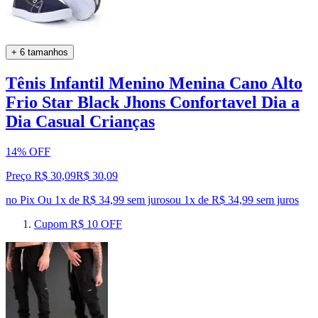
+ 6 tamanhos
Tênis Infantil Menino Menina Cano Alto
Frio Star Black Jhons Confortavel Dia a
Dia Casual Crianças
14% OFF
Preço R$ 30,09
R$
30
,
09
no Pix
Ou 1x de R$ 34,99 sem juros
ou
1
x de
R$ 34,99
sem juros
Cupom R$ 10 OFF