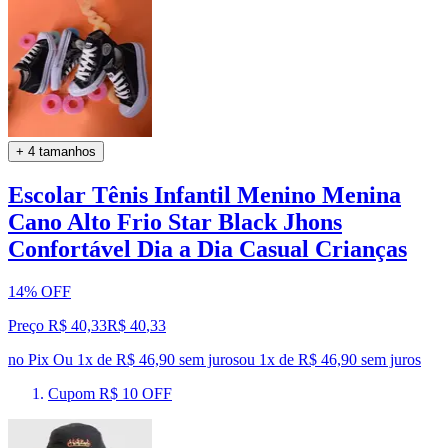
+ 4 tamanhos
Escolar Tênis Infantil Menino Menina
Cano Alto Frio Star Black Jhons
Confortável Dia a Dia Casual Crianças
14% OFF
Preço R$ 40,33
R$
40
,
33
no Pix
Ou 1x de R$ 46,90 sem juros
ou
1
x de
R$ 46,90
sem juros
Cupom R$ 10 OFF