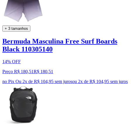
+ 3 tamanhos
Bermuda Masculina Free Surf Boards
Black 110305140
14% OFF
Preço R$ 180,51
R$
180
,
51
no Pix
Ou 2x de R$ 104,95 sem juros
ou
2
x de
R$ 104,95
sem juros