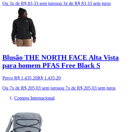
Ou 3x de R$ 83,33 sem juros
ou
3
x de
R$ 83,33
sem juros
Blusão THE NORTH FACE Alta Vista
para homem PFAS Free Black S
Preço R$ 1.435,20
R$
1.435
,
20
Ou 7x de R$ 205,03 sem juros
ou
7
x de
R$ 205,03
sem juros
Compra Internacional