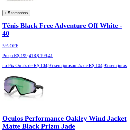
+ 5 tamanhos
Tênis Black Free Adventure Off White -
40
5% OFF
Preço R$ 199,41
R$
199
,
41
no Pix
Ou 2x de R$ 104,95 sem juros
ou
2
x de
R$ 104,95
sem juros
Oculos Performance Oakley Wind Jacket
Matte Black Prizm Jade