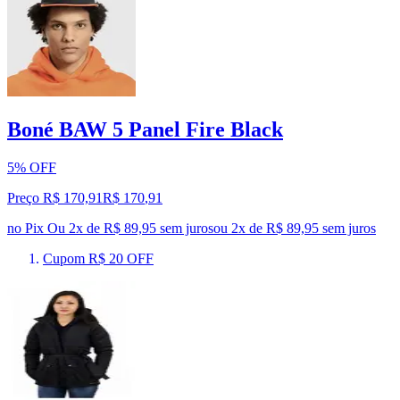
Boné BAW 5 Panel Fire Black
5% OFF
Preço R$ 170,91
R$
170
,
91
no Pix
Ou 2x de R$ 89,95 sem juros
ou
2
x de
R$ 89,95
sem juros
Cupom R$ 20 OFF