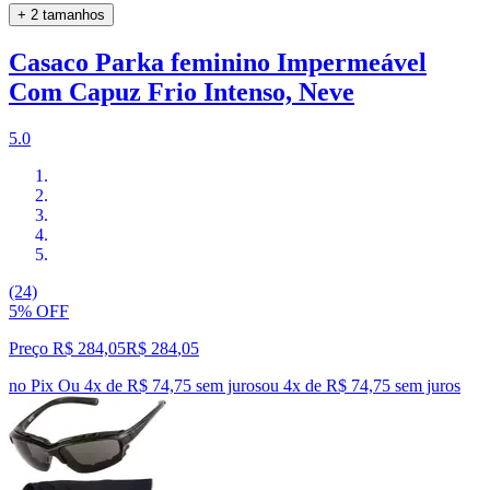
+ 2 tamanhos
Casaco Parka feminino Impermeável
Com Capuz Frio Intenso, Neve
5.0
(24)
5% OFF
Preço R$ 284,05
R$
284
,
05
no Pix
Ou 4x de R$ 74,75 sem juros
ou
4
x de
R$ 74,75
sem juros