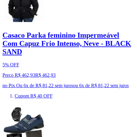
Casaco Parka feminino Impermeável
Com Capuz Frio Intenso, Neve - BLACK
SAND
5% OFF
Preço R$ 462,93
R$
462
,
93
no Pix
Ou 6x de R$ 81,22 sem juros
ou
6
x de
R$ 81,22
sem juros
Cupom R$ 40 OFF