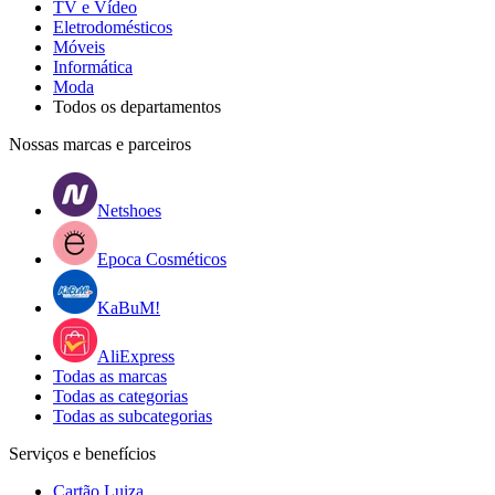
TV e Vídeo
Eletrodomésticos
Móveis
Informática
Moda
Todos os departamentos
Nossas marcas e parceiros
Netshoes
Epoca Cosméticos
KaBuM!
AliExpress
Todas as marcas
Todas as categorias
Todas as subcategorias
Serviços e benefícios
Cartão Luiza