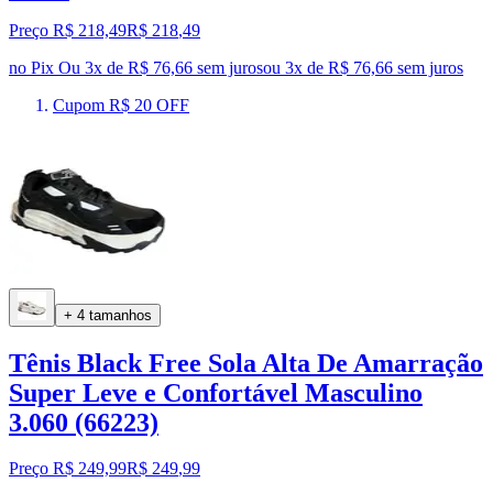
Preço R$ 218,49
R$
218
,
49
no Pix
Ou 3x de R$ 76,66 sem juros
ou
3
x de
R$ 76,66
sem juros
Cupom R$ 20 OFF
+ 4 tamanhos
Tênis Black Free Sola Alta De Amarração
Super Leve e Confortável Masculino
3.060 (66223)
Preço R$ 249,99
R$
249
,
99