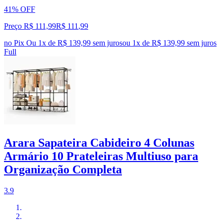
41% OFF
Preço R$ 111,99
R$
111
,
99
no Pix
Ou 1x de R$ 139,99 sem juros
ou
1
x de
R$ 139,99
sem juros
Full
Arara Sapateira Cabideiro 4 Colunas
Armário 10 Prateleiras Multiuso para
Organização Completa
3.9