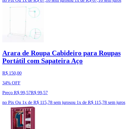
no Pix
Ou 1x de R$ 67,16 sem juros
ou
1
x de
R$ 67,16
sem juros
Arara de Roupa Cabideiro para Roupas
Portátil com Sapateira Aço
R$ 150,00
34% OFF
Preço R$ 99,57
R$
99
,
57
no Pix
Ou 1x de R$ 115,78 sem juros
ou
1
x de
R$ 115,78
sem juros