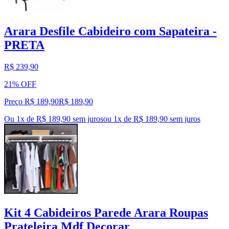
Arara Desfile Cabideiro com Sapateira -
PRETA
R$ 239,90
21% OFF
Preço R$ 189,90
R$
189
,
90
Ou 1x de R$ 189,90 sem juros
ou
1
x de
R$ 189,90
sem juros
Kit 4 Cabideiros Parede Arara Roupas
Prateleira Mdf Decorar