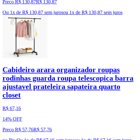
Preço R$ 130,87
R$
130
,
87
Ou 1x de R$ 130,87 sem juros
ou
1
x de
R$ 130,87
sem juros
Cabideiro arara organizador roupas
rodinhas guarda roupa telescopica barra
ajustavel prateleira sapateira quarto
closet
R$ 67,16
14% OFF
Preço R$ 57,76
R$
57
,
76