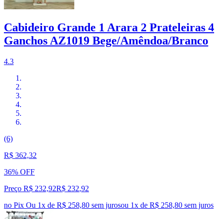
Cabideiro Grande 1 Arara 2 Prateleiras 4
Ganchos AZ1019 Bege/Amêndoa/Branco
4.3
(6)
R$ 362,32
36% OFF
Preço R$ 232,92
R$
232
,
92
no Pix
Ou 1x de R$ 258,80 sem juros
ou
1
x de
R$ 258,80
sem juros