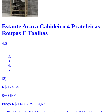
Estante Arara Cabideiro 4 Prateleiras
Roupas E Toalhas
4.0
(2)
R$ 124,64
8% OFF
Preço R$ 114,67
R$
114
,
67