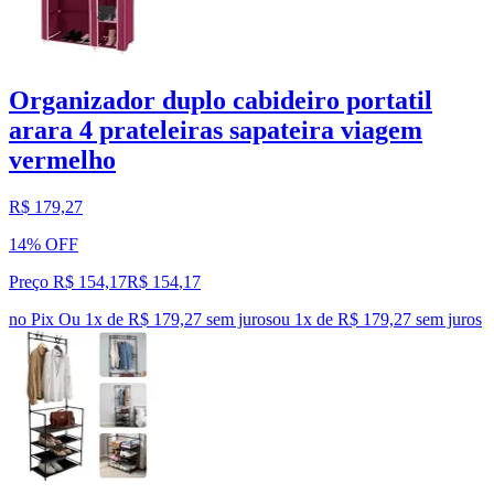
Organizador duplo cabideiro portatil
arara 4 prateleiras sapateira viagem
vermelho
R$ 179,27
14% OFF
Preço R$ 154,17
R$
154
,
17
no Pix
Ou 1x de R$ 179,27 sem juros
ou
1
x de
R$ 179,27
sem juros