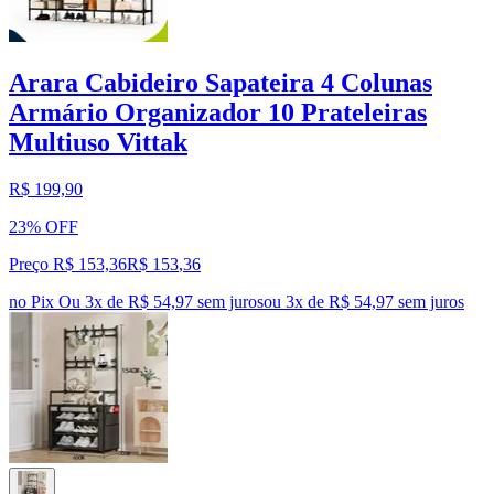
Arara Cabideiro Sapateira 4 Colunas
Armário Organizador 10 Prateleiras
Multiuso Vittak
R$ 199,90
23% OFF
Preço R$ 153,36
R$
153
,
36
no Pix
Ou 3x de R$ 54,97 sem juros
ou
3
x de
R$ 54,97
sem juros