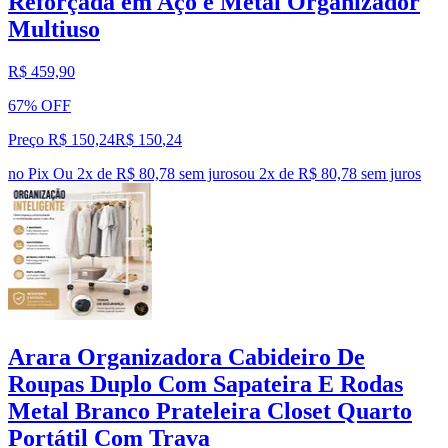
Reforçada em Aço e Metal Organizador
Multiuso
R$ 459,90
67% OFF
Preço R$ 150,24
R$
150
,
24
no Pix
Ou 2x de R$ 80,78 sem juros
ou
2
x de
R$ 80,78
sem juros
Arara Organizadora Cabideiro De
Roupas Duplo Com Sapateira E Rodas
Metal Branco Prateleira Closet Quarto
Portátil Com Trava