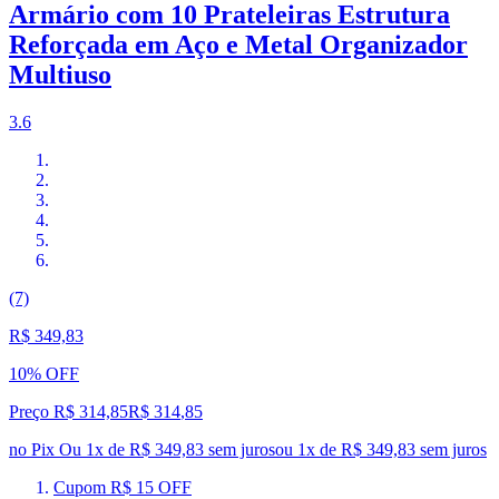
Armário com 10 Prateleiras Estrutura
Reforçada em Aço e Metal Organizador
Multiuso
3.6
(7)
R$ 349,83
10% OFF
Preço R$ 314,85
R$
314
,
85
no Pix
Ou 1x de R$ 349,83 sem juros
ou
1
x de
R$ 349,83
sem juros
Cupom R$ 15 OFF