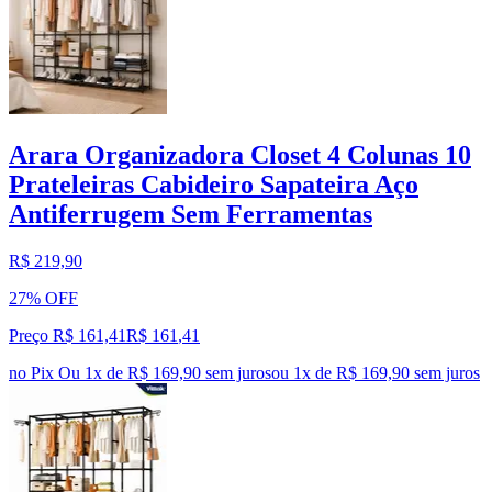
Arara Organizadora Closet 4 Colunas 10
Prateleiras Cabideiro Sapateira Aço
Antiferrugem Sem Ferramentas
R$ 219,90
27% OFF
Preço R$ 161,41
R$
161
,
41
no Pix
Ou 1x de R$ 169,90 sem juros
ou
1
x de
R$ 169,90
sem juros