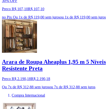
30% OFF
Preço R$ 107,10
R$
107
,
10
no Pix
Ou 1x de R$ 119,00 sem juros
ou
1
x de
R$ 119,00
sem juros
Arara de Roupa Aheaplus 1,95 m 5 Níveis
Resistente Preta
Preço R$ 2.190,18
R$
2.190
,
18
Ou 7x de R$ 312,88 sem juros
ou
7
x de
R$ 312,88
sem juros
Compra Internacional