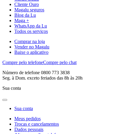
Cliente Ouro
Magalu seguros
Blog da Lu
Maga +
WhatsApp da Lu
Todos os serviços
Comprar na loja
Vender no Magalu
Baixe o aplicativo
Compre pelo telefone
Compre pelo chat
Número de telefone 0800 773 3838
Seg. à Dom. exceto feriados das 8h às 20h
Sua conta
Sua conta
Meus pedidos
Trocas e cancelamentos
Dados pessoais