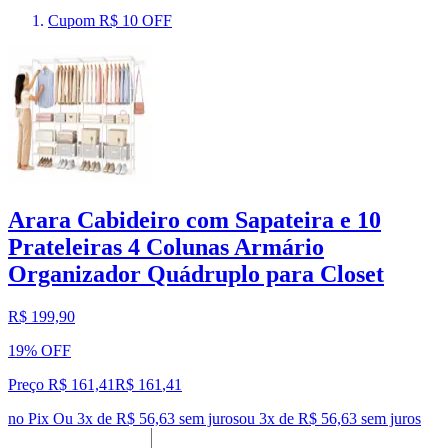
Cupom R$ 10 OFF
Arara Cabideiro com Sapateira e 10
Prateleiras 4 Colunas Armário
Organizador Quádruplo para Closet
R$ 199,90
19% OFF
Preço R$ 161,41
R$
161
,
41
no Pix
Ou 3x de R$ 56,63 sem juros
ou
3
x de
R$ 56,63
sem juros