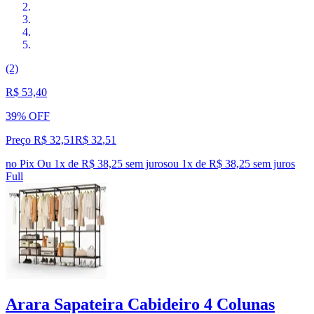
(2)
R$ 53,40
39% OFF
Preço R$ 32,51
R$
32
,
51
no Pix
Ou 1x de R$ 38,25 sem juros
ou
1
x de
R$ 38,25
sem juros
Full
Arara Sapateira Cabideiro 4 Colunas