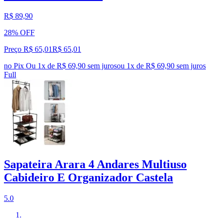
R$ 89,90
28% OFF
Preço R$ 65,01
R$
65
,
01
no Pix
Ou 1x de R$ 69,90 sem juros
ou
1
x de
R$ 69,90
sem juros
Full
Sapateira Arara 4 Andares Multiuso
Cabideiro E Organizador Castela
5.0