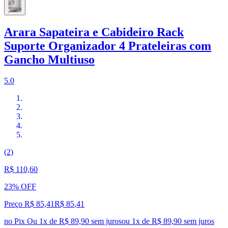
Arara Sapateira e Cabideiro Rack
Suporte Organizador 4 Prateleiras com
Gancho Multiuso
5.0
(2)
R$ 110,60
23% OFF
Preço R$ 85,41
R$
85
,
41
no Pix
Ou 1x de R$ 89,90 sem juros
ou
1
x de
R$ 89,90
sem juros