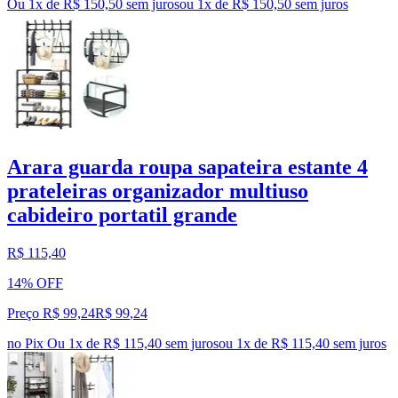
Ou 1x de R$ 150,50 sem juros
ou
1
x de
R$ 150,50
sem juros
Arara guarda roupa sapateira estante 4
prateleiras organizador multiuso
cabideiro portatil grande
R$ 115,40
14% OFF
Preço R$ 99,24
R$
99
,
24
no Pix
Ou 1x de R$ 115,40 sem juros
ou
1
x de
R$ 115,40
sem juros