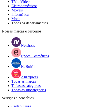
TV e Vídeo
Eletrodomésticos
Móveis
Informática
Moda
Todos os departamentos
Nossas marcas e parceiros
Netshoes
Epoca Cosméticos
KaBuM!
AliExpress
Todas as marcas
Todas as categorias
Todas as subcategorias
Serviços e benefícios
Cartão Luiza