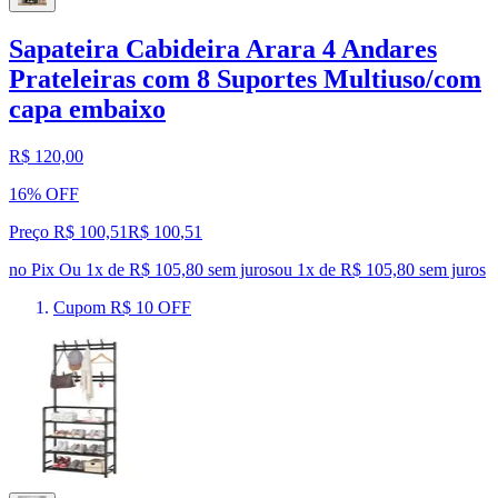
Sapateira Cabideira Arara 4 Andares
Prateleiras com 8 Suportes Multiuso/com
capa embaixo
R$ 120,00
16% OFF
Preço R$ 100,51
R$
100
,
51
no Pix
Ou 1x de R$ 105,80 sem juros
ou
1
x de
R$ 105,80
sem juros
Cupom R$ 10 OFF