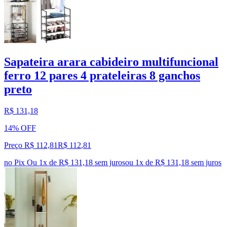
Sapateira arara cabideiro multifuncional
ferro 12 pares 4 prateleiras 8 ganchos
preto
R$ 131,18
14% OFF
Preço R$ 112,81
R$
112
,
81
no Pix
Ou 1x de R$ 131,18 sem juros
ou
1
x de
R$ 131,18
sem juros