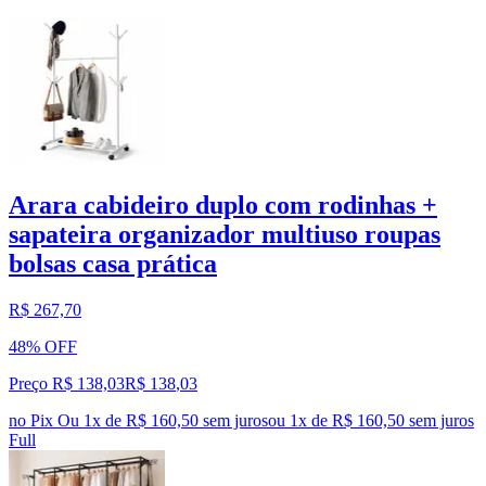
Arara cabideiro duplo com rodinhas +
sapateira organizador multiuso roupas
bolsas casa prática
R$ 267,70
48% OFF
Preço R$ 138,03
R$
138
,
03
no Pix
Ou 1x de R$ 160,50 sem juros
ou
1
x de
R$ 160,50
sem juros
Full