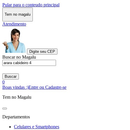
Pular para o conteudo principal
Tem no magalu
Atendimento
Digite seu CEP
Buscar no Magalu
Buscar
0
Boas vindas :)
Entre ou Cadastre-se
Tem no Magalu
Departamentos
Celulares e Smartphones