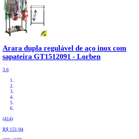
Arara dupla regulável de aço inox com
sapateira GT1512091 - Lorben
3.6
(414)
R$ 151,94