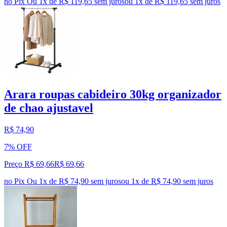
no Pix
Ou 1x de R$ 119,65 sem juros
ou
1
x de
R$ 119,65
sem juros
Arara roupas cabideiro 30kg organizador
de chao ajustavel
R$ 74,90
7% OFF
Preço R$ 69,66
R$
69
,
66
no Pix
Ou 1x de R$ 74,90 sem juros
ou
1
x de
R$ 74,90
sem juros