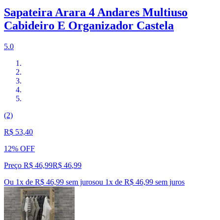
Sapateira Arara 4 Andares Multiuso
Cabideiro E Organizador Castela
5.0
(2)
R$ 53,40
12% OFF
Preço R$ 46,99
R$
46
,
99
Ou 1x de R$ 46,99 sem juros
ou
1
x de
R$ 46,99
sem juros