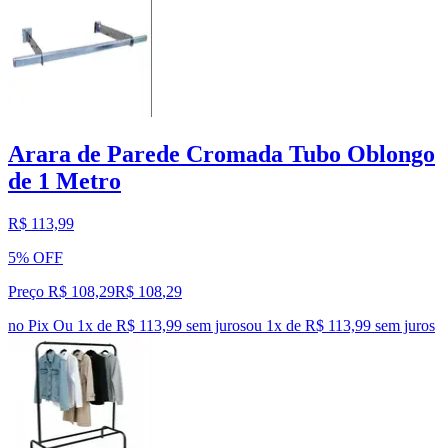
Arara de Parede Cromada Tubo Oblongo
de 1 Metro
R$ 113,99
5% OFF
Preço R$ 108,29
R$
108
,
29
no Pix
Ou 1x de R$ 113,99 sem juros
ou
1
x de
R$ 113,99
sem juros