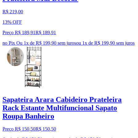
R$ 219,00
13% OFF
Preço R$ 189,91
R$
189
,
91
no Pix
Ou 1x de R$ 199,90 sem juros
ou
1
x de
R$ 199,90
sem juros
Sapateira Arara Cabideiro Prateleira
Rack Estante Multifuncional Sapato
Roupa Banheiro
Preço R$ 150,50
R$
150
,
50