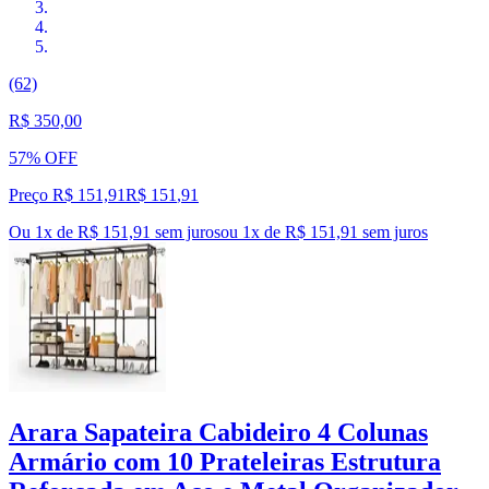
(62)
R$ 350,00
57% OFF
Preço R$ 151,91
R$
151
,
91
Ou 1x de R$ 151,91 sem juros
ou
1
x de
R$ 151,91
sem juros
Arara Sapateira Cabideiro 4 Colunas
Armário com 10 Prateleiras Estrutura