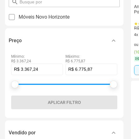
pesquisar
Ar
por
Po
filtro
Móveis Novo Horizonte
R$
4x
Preço
4 v
o
(
10
Mínimo:
Máximo:
R$ 3.367,24
R$ 6.775,87
APLICAR FILTRO
Vendido por