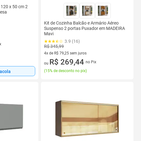
 120 x 50 cm 2
desa
Kit de Cozinha Balcão e Armário Aéreo
Suspenso 2 portas Puxador em MADEIRA
Mavi
3.9 (16)
x
R$ 345,99
4x de R$ 79,25 sem juros
4 vez de R$ 79,25 sem juros
R$ 269,44
no Pix
ou
(
15% de desconto no pix
)
sacola