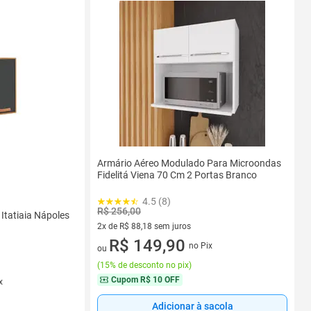
Armário Aéreo Modulado Para Microondas
Fidelitá Viena 70 Cm 2 Portas Branco
4.5 (8)
R$ 256,00
Itatiaia Nápoles
2x de R$ 88,18 sem juros
2 vez de R$ 88,18 sem juros
R$ 149,90
no Pix
ou
(
15% de desconto no pix
)
Cupom
R$ 10 OFF
x
Adicionar à sacola