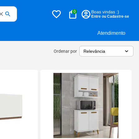
0
Boas vindas :)
Entre ou Cadastre-se
Atendimento
Ordenar por