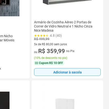
Armário de Cozinha Aéreo 2 Portas de
Correr de Vidro Neutral e 1 Nicho Cinza
Nice Madesa
4.8 (40)
om Nicho
R$ 499,99
ar Móveis
5x de R$ 80,00 sem juros
5 vez de R$ 80,00 sem juros
R$ 359,99
no Pix
ou
(
10% de desconto no pix
)
Cupom
R$ 10 OFF
x
Adicionar à sacola