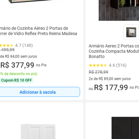
mário de Cozinha Aéreo 2 Portas de
rrer de Vidro Reflex Preto Reims Madesa
4.7 (148)
Armário Aereo 2 Portas c
 499,99
Cozinha Compacta Modul
Bonatto
 de R$ 84,00 sem juros
ez de R$ 84,00 sem juros
R$ 377,99
4.6 (516)
no Pix
u
R$ 278,99
% de desconto no pix
)
2x de R$ 89,00 sem juros
Cupom
R$ 10 OFF
2 vez de R$ 89,00 sem juros
R$ 177,99
no Pi
ou
Adicionar à sacola