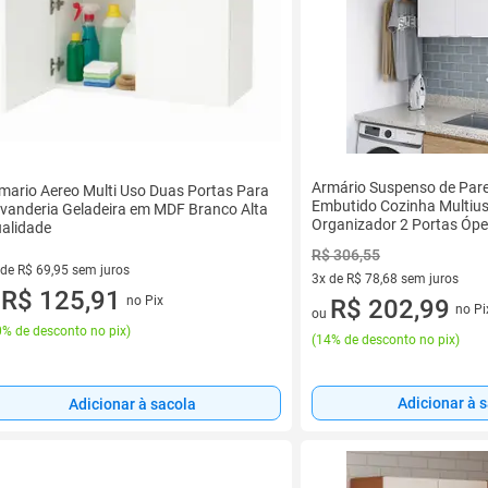
Armário Suspenso de Par
mario Aereo Multi Uso Duas Portas Para
Embutido Cozinha Multiu
vanderia Geladeira em MDF Branco Alta
Organizador 2 Portas Ópe
alidade
R$ 306,55
 de R$ 69,95 sem juros
3x de R$ 78,68 sem juros
ez de R$ 69,95 sem juros
R$ 125,91
no Pix
3 vez de R$ 78,68 sem juros
R$ 202,99
u
no Pi
ou
% de desconto no pix
)
(
14% de desconto no pix
)
Adicionar à 
Adicionar à sacola