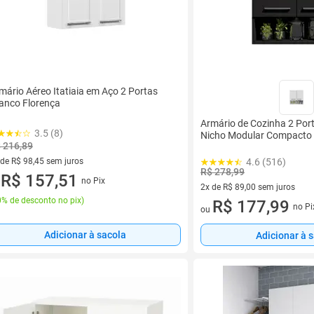
mário Aéreo Itatiaia em Aço 2 Portas
anco Florença
Armário de Cozinha 2 Por
3.5 (8)
Nicho Modular Compacto 
 216,89
 de R$ 98,45 sem juros
4.6 (516)
R$ 278,99
ez de R$ 98,45 sem juros
R$ 157,51
no Pix
u
2x de R$ 89,00 sem juros
% de desconto no pix
)
2 vez de R$ 89,00 sem juros
R$ 177,99
no Pi
ou
Adicionar à sacola
Adicionar à 