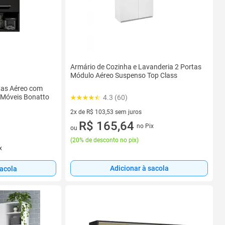
Armário de Cozinha e Lavanderia 2 Portas
Módulo Aéreo Suspenso Top Class
tas Aéreo com
Móveis Bonatto
4.3 (60)
2x de R$ 103,53 sem juros
2 vez de R$ 103,53 sem juros
R$ 165,64
no Pix
ou
(
20% de desconto no pix
)
x
Adicionar à sacola
sacola