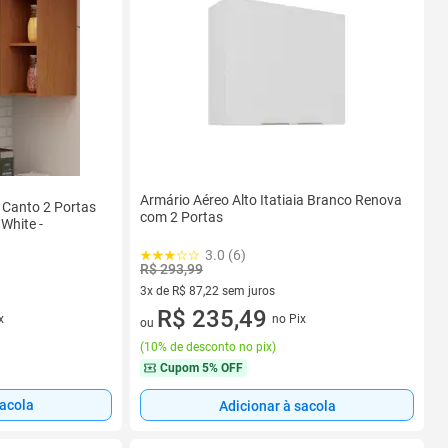
Armário Aéreo Alto Itatiaia Branco Renova
 Canto 2 Portas
com 2 Portas
White -
3.0 (6)
R$ 293,99
3x de R$ 87,22 sem juros
3 vez de R$ 87,22 sem juros
R$ 235,49
no Pix
x
ou
(
10% de desconto no pix
)
Cupom
5% OFF
sacola
Adicionar à sacola