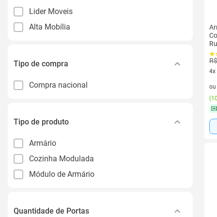
Lider Moveis
Alta Mobília
Ar
Co
Ru
R$
Tipo de compra
4x
4 v
Compra nacional
o
(
10
Tipo de produto
Armário
Cozinha Modulada
Módulo de Armário
Quantidade de Portas