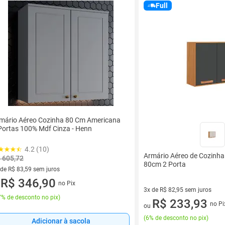
Full
mário Aéreo Cozinha 80 Cm Americana
Portas 100% Mdf Cinza - Henn
4.2 (10)
Armário Aéreo de Cozinha 
 605,72
80cm 2 Porta
 de R$ 83,59 sem juros
ez de R$ 83,59 sem juros
R$ 346,90
no Pix
u
3x de R$ 82,95 sem juros
% de desconto no pix
)
3 vez de R$ 82,95 sem juros
R$ 233,93
no Pi
ou
(
6% de desconto no pix
)
Adicionar à sacola