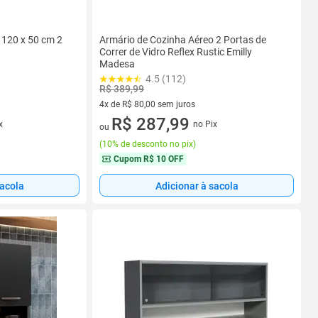
 120 x 50 cm 2
Armário de Cozinha Aéreo 2 Portas de
a
Correr de Vidro Reflex Rustic Emilly
Madesa
4.5 (112)
R$ 389,99
4x de R$ 80,00 sem juros
4 vez de R$ 80,00 sem juros
R$ 287,99
x
no Pix
ou
(
10% de desconto no pix
)
Cupom
R$ 10 OFF
sacola
Adicionar à sacola