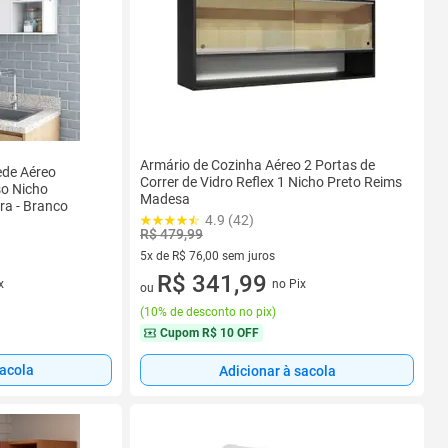
Armário de Cozinha Aéreo 2 Portas de
ede Aéreo
Correr de Vidro Reflex 1 Nicho Preto Reims
so Nicho
Madesa
ra - Branco
4.9 (42)
R$ 479,99
5x de R$ 76,00 sem juros
5 vez de R$ 76,00 sem juros
R$ 341,99
no Pix
x
ou
(
10% de desconto no pix
)
Cupom
R$ 10 OFF
sacola
Adicionar à sacola