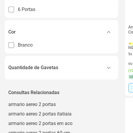
6 Portas
Ar
Cor
Co
Branco
R$
5x
5 v
o
Quantidade de Gavetas
(
10
6 Gavetas
Consultas Relacionadas
armario aereo 2 portas
armario aereo 2 portas itatiaia
armario aereo 2 portas em aco
armario aereo 2 portas 60 cm