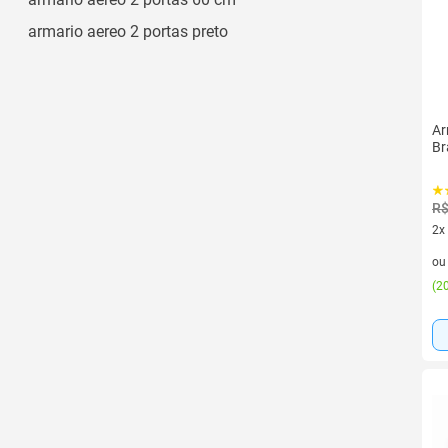
armario aereo 2 portas preto
Ar
Br
R$
2x
2 v
o
(
20