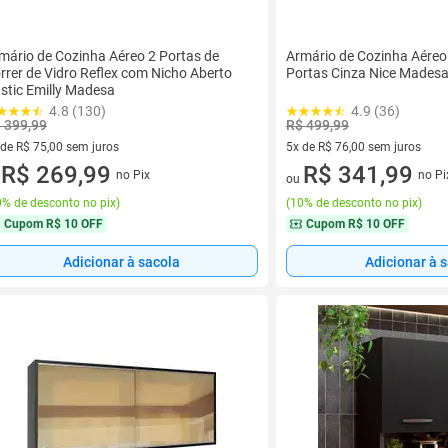
mário de Cozinha Aéreo 2 Portas de
Armário de Cozinha Aéreo
rrer de Vidro Reflex com Nicho Aberto
Portas Cinza Nice Mades
stic Emilly Madesa
4.8 (130)
4.9 (36)
 399,99
R$ 499,99
 de R$ 75,00 sem juros
5x de R$ 76,00 sem juros
ez de R$ 75,00 sem juros
R$ 269,99
5 vez de R$ 76,00 sem juros
R$ 341,99
no Pix
no Pi
u
ou
% de desconto no pix
)
(
10% de desconto no pix
)
Cupom
R$ 10 OFF
Cupom
R$ 10 OFF
Adicionar à sacola
Adicionar à 