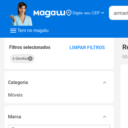
Buscar n
Digite seu CEP
Buscar
Tem no magalu
R
Filtros selecionados
LIMPAR FILTROS
99
6 Gavetas
Categoria
Móveis
Marca