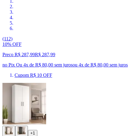
(112)
10% OFF
Preço R$ 287,99
R$
287
,
99
no Pix
Ou 4x de R$ 80,00 sem juros
ou
4
x de
R$ 80,00
sem juros
Cupom R$ 10 OFF
+1