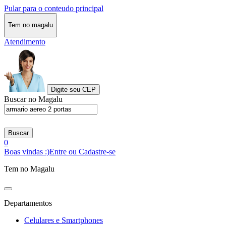
Pular para o conteudo principal
Tem no magalu
Atendimento
Digite seu CEP
Buscar no Magalu
Buscar
0
Boas vindas :)
Entre ou Cadastre-se
Tem no Magalu
Departamentos
Celulares e Smartphones