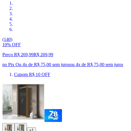
(140)
10% OFF
Preço R$ 269,99
R$
269
,
99
no Pix
Ou 4x de R$ 75,00 sem juros
ou
4
x de
R$ 75,00
sem juros
Cupom R$ 10 OFF
+1