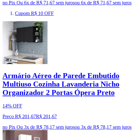
no Pix
Ou 6x de R$ 71,67 sem juros
ou
6
x de
R$ 71,67
sem juros
Cupom R$ 10 OFF
Armário Aéreo de Parede Embutido
Multiuso Cozinha Lavanderia Nicho
Organizador 2 Portas Ópera Preto
14% OFF
Preço R$ 201,67
R$
201
,
67
no Pix
Ou 3x de R$ 78,17 sem juros
ou
3
x de
R$ 78,17
sem juros