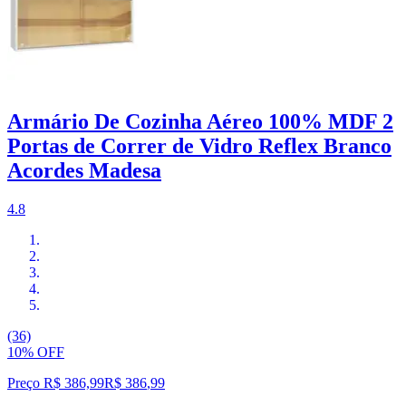
Armário De Cozinha Aéreo 100% MDF 2
Portas de Correr de Vidro Reflex Branco
Acordes Madesa
4.8
(36)
10% OFF
Preço R$ 386,99
R$
386
,
99