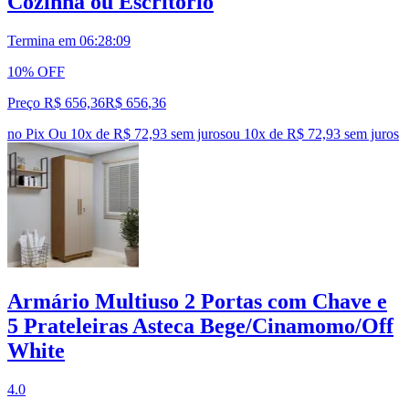
Cozinha ou Escritório
Termina em
06:28:09
10% OFF
Preço R$ 656,36
R$
656
,
36
no Pix
Ou 10x de R$ 72,93 sem juros
ou
10
x de
R$ 72,93
sem juros
Armário Multiuso 2 Portas com Chave e
5 Prateleiras Asteca Bege/Cinamomo/Off
White
4.0