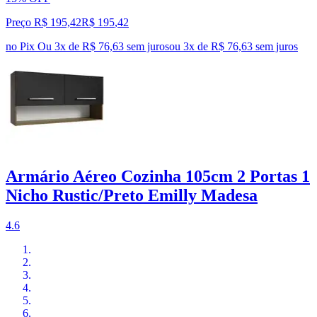
Preço R$ 195,42
R$
195
,
42
no Pix
Ou 3x de R$ 76,63 sem juros
ou
3
x de
R$ 76,63
sem juros
Armário Aéreo Cozinha 105cm 2 Portas 1
Nicho Rustic/Preto Emilly Madesa
4.6