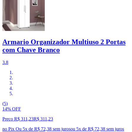
Armario Organizador Multiuso 2 Portas
com Chave Branco
3.8
(5)
14% OFF
Preço R$ 311,23
R$
311
,
23
no Pix
Ou 5x de R$ 72,38 sem juros
ou
5
x de
R$ 72,38
sem juros