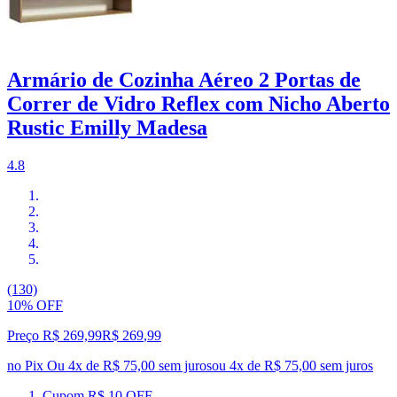
Armário de Cozinha Aéreo 2 Portas de
Correr de Vidro Reflex com Nicho Aberto
Rustic Emilly Madesa
4.8
(130)
10% OFF
Preço R$ 269,99
R$
269
,
99
no Pix
Ou 4x de R$ 75,00 sem juros
ou
4
x de
R$ 75,00
sem juros
Cupom R$ 10 OFF