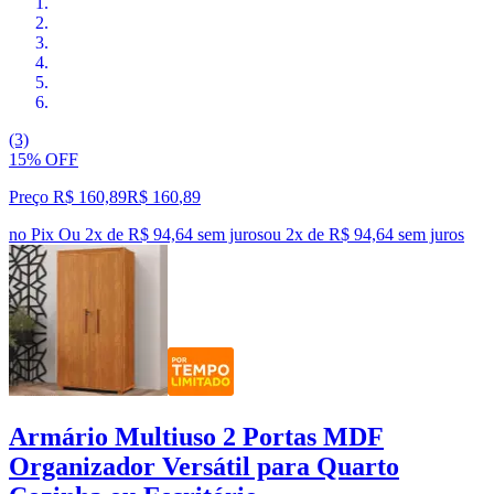
(3)
15% OFF
Preço R$ 160,89
R$
160
,
89
no Pix
Ou 2x de R$ 94,64 sem juros
ou
2
x de
R$ 94,64
sem juros
Armário Multiuso 2 Portas MDF
Organizador Versátil para Quarto