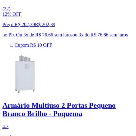
(22)
12% OFF
Preço R$ 202,39
R$
202
,
39
no Pix
Ou 3x de R$ 76,66 sem juros
ou
3
x de
R$ 76,66
sem juros
Cupom R$ 10 OFF
Armário Multiuso 2 Portas Pequeno
Branco Brilho - Poquema
4.3