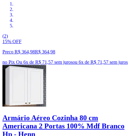
(2)
15% OFF
Preço R$ 364,98
R$
364
,
98
no Pix
Ou 6x de R$ 71,57 sem juros
ou
6
x de
R$ 71,57
sem juros
Armário Aéreo Cozinha 80 cm
Americana 2 Portas 100% Mdf Branco
Hp - Henn