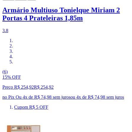
Armário Multiuso Tonielque Miriam 2
Portas 4 Prateleiras 1,85m
3.8
(6)
15% OFF
Preço R$ 254,92
R$
254
,
92
no Pix
Ou 4x de R$ 74,98 sem juros
ou
4
x de
R$ 74,98
sem juros
Cupom R$ 5 OFF