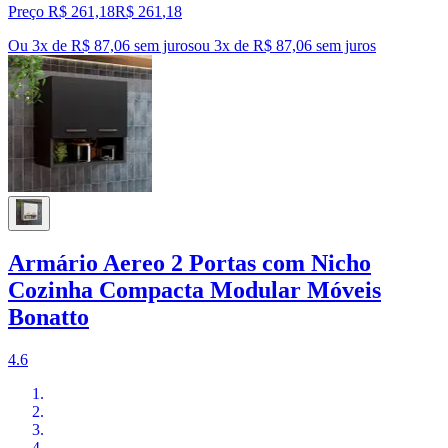
Preço R$ 261,18
R$
261
,
18
Ou 3x de R$ 87,06 sem juros
ou
3
x de
R$ 87,06
sem juros
Armário Aereo 2 Portas com Nicho
Cozinha Compacta Modular Móveis
Bonatto
4.6