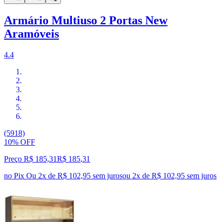
Armário Multiuso 2 Portas New
Aramóveis
4.4
(5918)
10% OFF
Preço R$ 185,31
R$
185
,
31
no Pix
Ou 2x de R$ 102,95 sem juros
ou
2
x de
R$ 102,95
sem juros