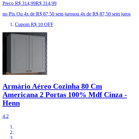
Preço R$ 314,99
R$
314
,
99
no Pix
Ou 4x de R$ 87,50 sem juros
ou
4
x de
R$ 87,50
sem juros
Cupom R$ 10 OFF
Armário Aéreo Cozinha 80 Cm
Americana 2 Portas 100% Mdf Cinza -
Henn
4.2