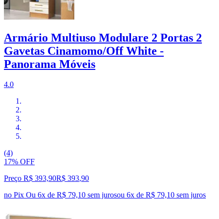
Armário Multiuso Modulare 2 Portas 2
Gavetas Cinamomo/Off White -
Panorama Móveis
4.0
(4)
17% OFF
Preço R$ 393,90
R$
393
,
90
no Pix
Ou 6x de R$ 79,10 sem juros
ou
6
x de
R$ 79,10
sem juros