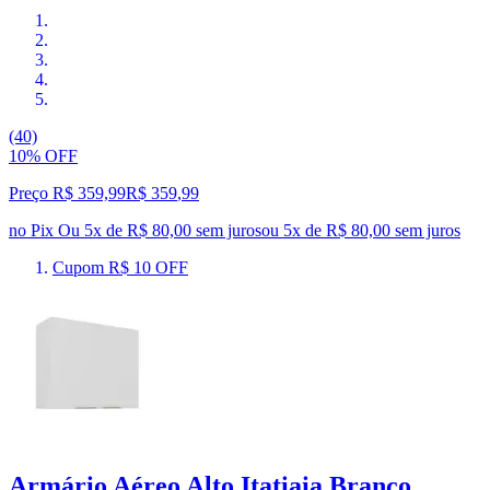
(40)
10% OFF
Preço R$ 359,99
R$
359
,
99
no Pix
Ou 5x de R$ 80,00 sem juros
ou
5
x de
R$ 80,00
sem juros
Cupom R$ 10 OFF
Armário Aéreo Alto Itatiaia Branco