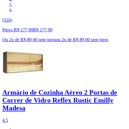
(516)
Preço R$ 177,99
R$
177
,
99
Ou 2x de R$ 89,00 sem juros
ou
2
x de
R$ 89,00
sem juros
Armário de Cozinha Aéreo 2 Portas de
Correr de Vidro Reflex Rustic Emilly
Madesa
4.5