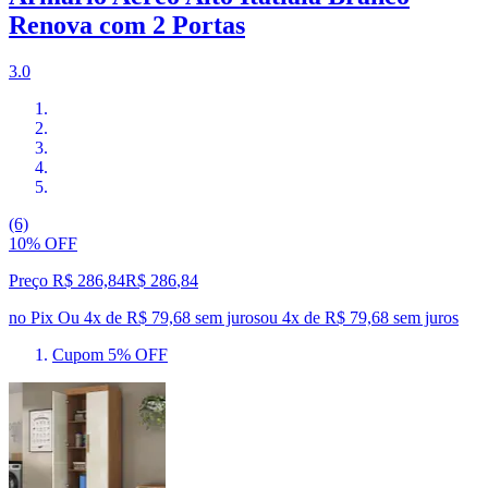
Renova com 2 Portas
3.0
(6)
10% OFF
Preço R$ 286,84
R$
286
,
84
no Pix
Ou 4x de R$ 79,68 sem juros
ou
4
x de
R$ 79,68
sem juros
Cupom 5% OFF