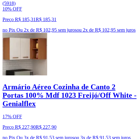
(5918)
10% OFF
Preço R$ 185,31
R$
185
,
31
no Pix
Ou 2x de R$ 102,95 sem juros
ou
2
x de
R$ 102,95
sem juros
Armário Aéreo Cozinha de Canto 2
Portas 100% Mdf 1023 Freijó/Off White -
Genialflex
17% OFF
Preço R$ 227,90
R$
227
,
90
no Pix
Ou 3x de R$ 91,53 sem juros
ou
3
x de
R$ 91,53
sem juros