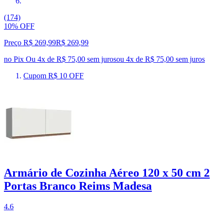
(174)
10% OFF
Preço R$ 269,99
R$
269
,
99
no Pix
Ou 4x de R$ 75,00 sem juros
ou
4
x de
R$ 75,00
sem juros
Cupom R$ 10 OFF
Armário de Cozinha Aéreo 120 x 50 cm 2
Portas Branco Reims Madesa
4.6