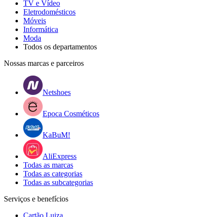
TV e Vídeo
Eletrodomésticos
Móveis
Informática
Moda
Todos os departamentos
Nossas marcas e parceiros
Netshoes
Epoca Cosméticos
KaBuM!
AliExpress
Todas as marcas
Todas as categorias
Todas as subcategorias
Serviços e benefícios
Cartão Luiza