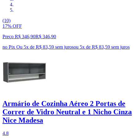
(10)
17% OFF
Preço R$ 346,90
R$
346
,
90
no Pix
Ou 5x de R$ 83,59 sem juros
ou
5
x de
R$ 83,59
sem juros
Armário de Cozinha Aéreo 2 Portas de
Correr de Vidro Neutral e 1 Nicho Cinza
Nice Madesa
4.8