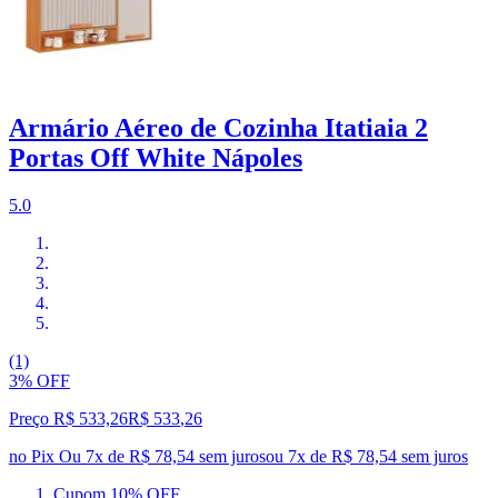
Armário Aéreo de Cozinha Itatiaia 2
Portas Off White Nápoles
5.0
(1)
3% OFF
Preço R$ 533,26
R$
533
,
26
no Pix
Ou 7x de R$ 78,54 sem juros
ou
7
x de
R$ 78,54
sem juros
Cupom 10% OFF