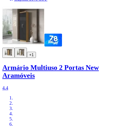
+1
Armário Multiuso 2 Portas New
Aramóveis
4.4