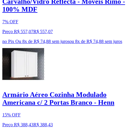
Carvalho/Vidro Reflecta - Móveis Rimo -
100% MDF
7% OFF
Preço R$ 557,07
R$
557
,
07
no Pix
Ou 8x de R$ 74,88 sem juros
ou
8
x de
R$ 74,88
sem juros
Armário Aéreo Cozinha Modulado
Americana c/ 2 Portas Branco - Henn
15% OFF
Preço R$ 388,43
R$
388
,
43