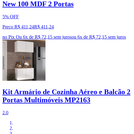
New 100 MDF 2 Portas
5% OFF
Preço R$ 411,24
R$
411
,
24
no Pix
Ou 6x de R$ 72,15 sem juros
ou
6
x de
R$ 72,15
sem juros
Kit Armário de Cozinha Aéreo e Balcão 2
Portas Multimóveis MP2163
2.0