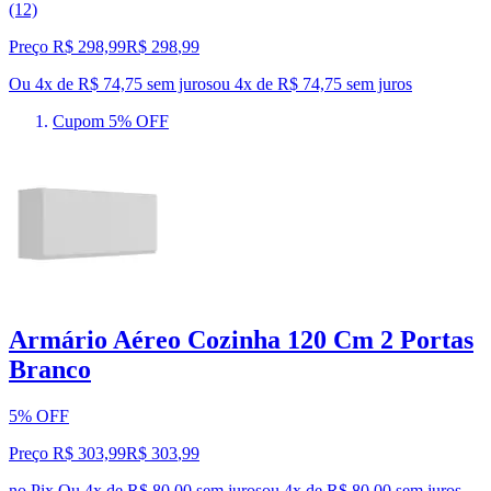
(12)
Preço R$ 298,99
R$
298
,
99
Ou 4x de R$ 74,75 sem juros
ou
4
x de
R$ 74,75
sem juros
Cupom 5% OFF
Armário Aéreo Cozinha 120 Cm 2 Portas
Branco
5% OFF
Preço R$ 303,99
R$
303
,
99
no Pix
Ou 4x de R$ 80,00 sem juros
ou
4
x de
R$ 80,00
sem juros