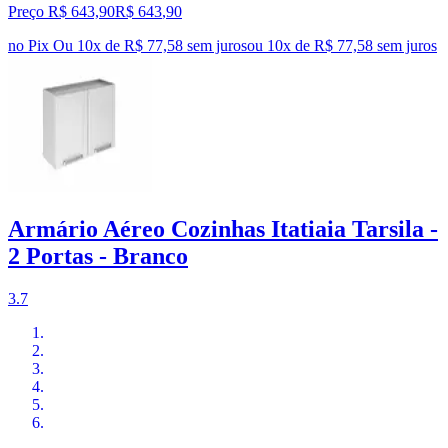
Preço R$ 643,90
R$
643
,
90
no Pix
Ou 10x de R$ 77,58 sem juros
ou
10
x de
R$ 77,58
sem juros
Armário Aéreo Cozinhas Itatiaia Tarsila -
2 Portas - Branco
3.7