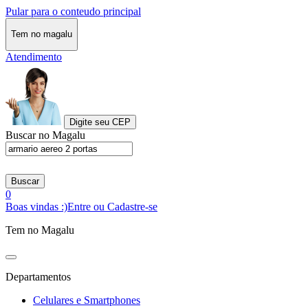
Pular para o conteudo principal
Tem no magalu
Atendimento
Digite seu CEP
Buscar no Magalu
Buscar
0
Boas vindas :)
Entre ou Cadastre-se
Tem no Magalu
Departamentos
Celulares e Smartphones