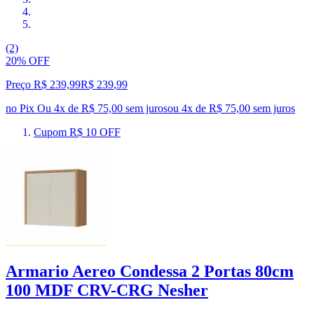
(2)
20% OFF
Preço R$ 239,99
R$
239
,
99
no Pix
Ou 4x de R$ 75,00 sem juros
ou
4
x de
R$ 75,00
sem juros
Cupom R$ 10 OFF
Armario Aereo Condessa 2 Portas 80cm
100 MDF CRV-CRG Nesher