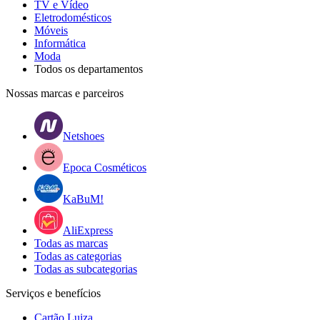
TV e Vídeo
Eletrodomésticos
Móveis
Informática
Moda
Todos os departamentos
Nossas marcas e parceiros
Netshoes
Epoca Cosméticos
KaBuM!
AliExpress
Todas as marcas
Todas as categorias
Todas as subcategorias
Serviços e benefícios
Cartão Luiza