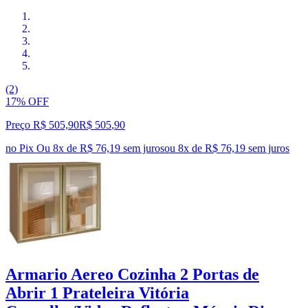
(2)
17% OFF
Preço R$ 505,90
R$
505
,
90
no Pix
Ou 8x de R$ 76,19 sem juros
ou
8
x de
R$ 76,19
sem juros
Armario Aereo Cozinha 2 Portas de
Abrir 1 Prateleira Vitória