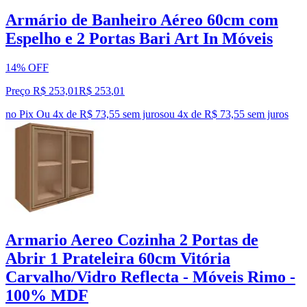
Armário de Banheiro Aéreo 60cm com
Espelho e 2 Portas Bari Art In Móveis
14% OFF
Preço R$ 253,01
R$
253
,
01
no Pix
Ou 4x de R$ 73,55 sem juros
ou
4
x de
R$ 73,55
sem juros
Armario Aereo Cozinha 2 Portas de
Abrir 1 Prateleira 60cm Vitória
Carvalho/Vidro Reflecta - Móveis Rimo -
100% MDF