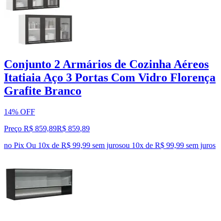
Conjunto 2 Armários de Cozinha Aéreos
Itatiaia Aço 3 Portas Com Vidro Florença
Grafite Branco
14% OFF
Preço R$ 859,89
R$
859
,
89
no Pix
Ou 10x de R$ 99,99 sem juros
ou
10
x de
R$ 99,99
sem juros