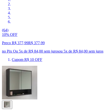
(64)
10% OFF
Preço R$ 377,99
R$
377
,
99
no Pix
Ou 5x de R$ 84,00 sem juros
ou
5
x de
R$ 84,00
sem juros
Cupom R$ 10 OFF