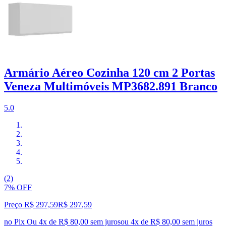
Armário Aéreo Cozinha 120 cm 2 Portas
Veneza Multimóveis MP3682.891 Branco
5.0
(2)
7% OFF
Preço R$ 297,59
R$
297
,
59
no Pix
Ou 4x de R$ 80,00 sem juros
ou
4
x de
R$ 80,00
sem juros