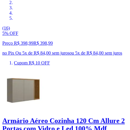
(16)
5% OFF
Preço R$ 398,99
R$
398
,
99
no Pix
Ou 5x de R$ 84,00 sem juros
ou
5
x de
R$ 84,00
sem juros
Cupom R$ 10 OFF
Armário Aéreo Cozinha 120 Cm Allure 2
Portas com Vidro e Led 100% Mdf