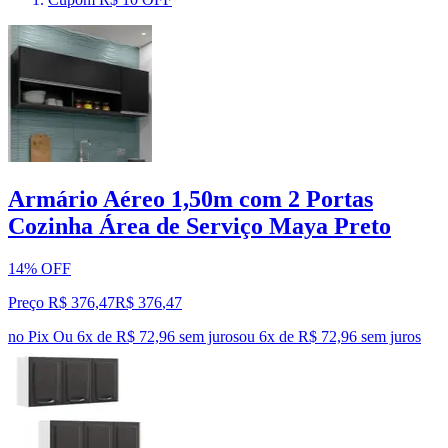
Armário Aéreo 1,50m com 2 Portas
Cozinha Área de Serviço Maya Preto
14% OFF
Preço R$ 376,47
R$
376
,
47
no Pix
Ou 6x de R$ 72,96 sem juros
ou
6
x de
R$ 72,96
sem juros