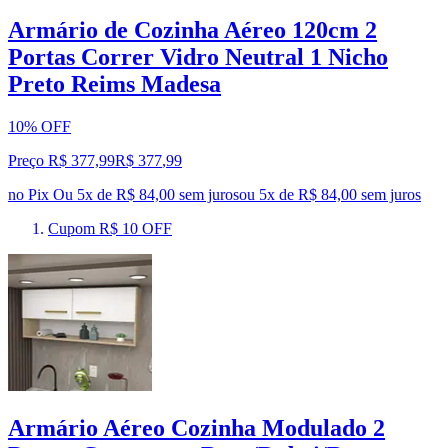
Armário de Cozinha Aéreo 120cm 2
Portas Correr Vidro Neutral 1 Nicho
Preto Reims Madesa
10% OFF
Preço R$ 377,99
R$
377
,
99
no Pix
Ou 5x de R$ 84,00 sem juros
ou
5
x de
R$ 84,00
sem juros
Cupom R$ 10 OFF
Armário Aéreo Cozinha Modulado 2