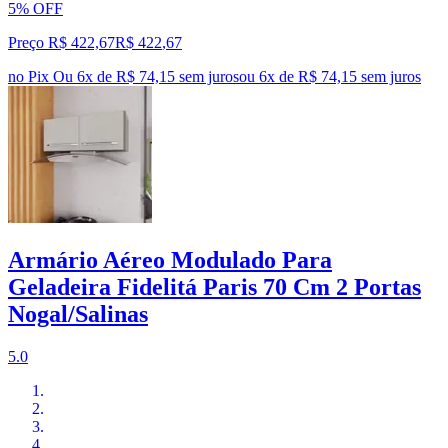
5% OFF
Preço R$ 422,67
R$
422
,
67
no Pix
Ou 6x de R$ 74,15 sem juros
ou
6
x de
R$ 74,15
sem juros
Armário Aéreo Modulado Para
Geladeira Fidelitá Paris 70 Cm 2 Portas
Nogal/Salinas
5.0