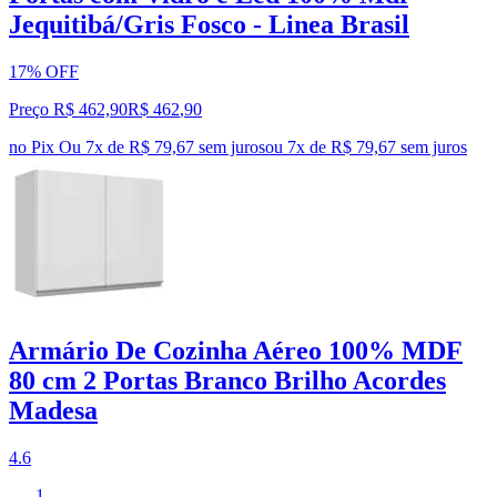
Jequitibá/Gris Fosco - Linea Brasil
17% OFF
Preço R$ 462,90
R$
462
,
90
no Pix
Ou 7x de R$ 79,67 sem juros
ou
7
x de
R$ 79,67
sem juros
Armário De Cozinha Aéreo 100% MDF
80 cm 2 Portas Branco Brilho Acordes
Madesa
4.6