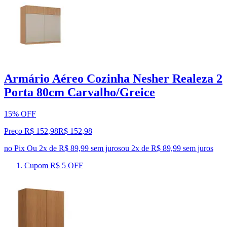
Armário Aéreo Cozinha Nesher Realeza 2
Porta 80cm Carvalho/Greice
15% OFF
Preço R$ 152,98
R$
152
,
98
no Pix
Ou 2x de R$ 89,99 sem juros
ou
2
x de
R$ 89,99
sem juros
Cupom R$ 5 OFF