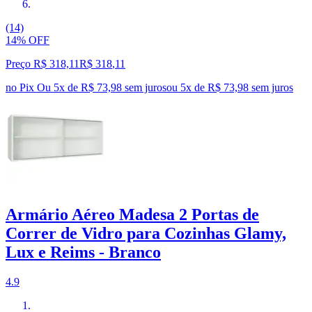
(14)
14% OFF
Preço R$ 318,11
R$
318
,
11
no Pix
Ou 5x de R$ 73,98 sem juros
ou
5
x de
R$ 73,98
sem juros
Armário Aéreo Madesa 2 Portas de
Correr de Vidro para Cozinhas Glamy,
Lux e Reims - Branco
4.9