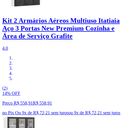
Kit 2 Armários Aéreos Multiuso Itatiaia
Aço 3 Portas New Premium Cozinha e
Área de Serviço Grafite
4.0
(2)
14% OFF
Preço R$ 558,91
R$
558
,
91
no Pix
Ou 9x de R$ 72,21 sem juros
ou
9
x de
R$ 72,21
sem juros