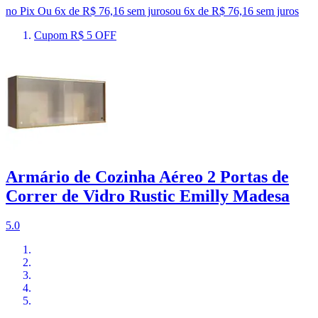
no Pix
Ou 6x de R$ 76,16 sem juros
ou
6
x de
R$ 76,16
sem juros
Cupom R$ 5 OFF
Armário de Cozinha Aéreo 2 Portas de
Correr de Vidro Rustic Emilly Madesa
5.0