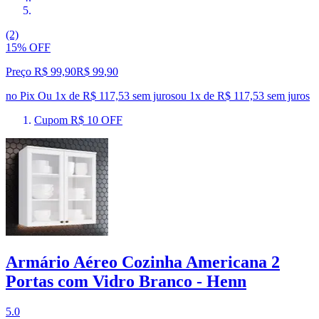
(2)
15% OFF
Preço R$ 99,90
R$
99
,
90
no Pix
Ou 1x de R$ 117,53 sem juros
ou
1
x de
R$ 117,53
sem juros
Cupom R$ 10 OFF
Armário Aéreo Cozinha Americana 2
Portas com Vidro Branco - Henn
5.0