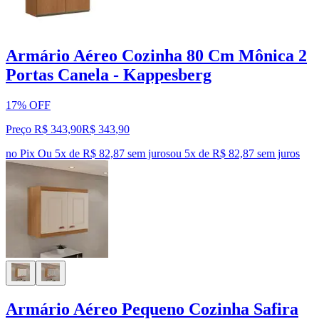
Armário Aéreo Cozinha 80 Cm Mônica 2
Portas Canela - Kappesberg
17% OFF
Preço R$ 343,90
R$
343
,
90
no Pix
Ou 5x de R$ 82,87 sem juros
ou
5
x de
R$ 82,87
sem juros
Armário Aéreo Pequeno Cozinha Safira