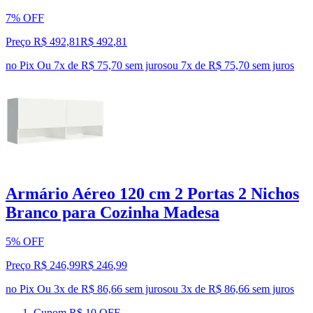
7% OFF
Preço R$ 492,81
R$
492
,
81
no Pix
Ou 7x de R$ 75,70 sem juros
ou
7
x de
R$ 75,70
sem juros
Armário Aéreo 120 cm 2 Portas 2 Nichos
Branco para Cozinha Madesa
5% OFF
Preço R$ 246,99
R$
246
,
99
no Pix
Ou 3x de R$ 86,66 sem juros
ou
3
x de
R$ 86,66
sem juros
Cupom R$ 10 OFF