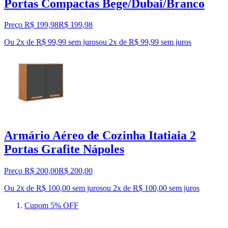
Portas Compactas Bege/Dubai/Branco
Preço R$ 199,98
R$
199
,
98
Ou 2x de R$ 99,99 sem juros
ou
2
x de
R$ 99,99
sem juros
Armário Aéreo de Cozinha Itatiaia 2
Portas Grafite Nápoles
Preço R$ 200,00
R$
200
,
00
Ou 2x de R$ 100,00 sem juros
ou
2
x de
R$ 100,00
sem juros
Cupom 5% OFF