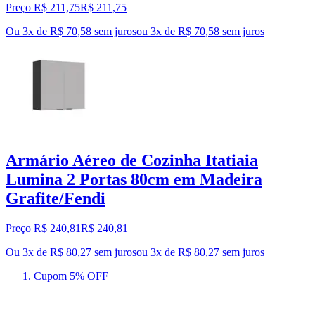
Preço R$ 211,75
R$
211
,
75
Ou 3x de R$ 70,58 sem juros
ou
3
x de
R$ 70,58
sem juros
Armário Aéreo de Cozinha Itatiaia
Lumina 2 Portas 80cm em Madeira
Grafite/Fendi
Preço R$ 240,81
R$
240
,
81
Ou 3x de R$ 80,27 sem juros
ou
3
x de
R$ 80,27
sem juros
Cupom 5% OFF