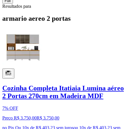
Full
Resultados para
armario aereo 2 portas
Cozinha Completa Itatiaia Lumina aéreo
2 Portas 270cm em Madeira MDF
7% OFF
Preço R$ 3.750,00
R$
3.750
,
00
no Pix
Ou 10x de R$ 403,23 sem juros
ou
10
x de
R$ 403,23
sem