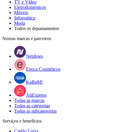
TV e Vídeo
Eletrodomésticos
Móveis
Informática
Moda
Todos os departamentos
Nossas marcas e parceiros
Netshoes
Epoca Cosméticos
KaBuM!
AliExpress
Todas as marcas
Todas as categorias
Todas as subcategorias
Serviços e benefícios
Cartão Luiza