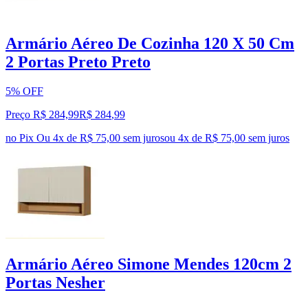
Armário Aéreo De Cozinha 120 X 50 Cm
2 Portas Preto Preto
5% OFF
Preço R$ 284,99
R$
284
,
99
no Pix
Ou 4x de R$ 75,00 sem juros
ou
4
x de
R$ 75,00
sem juros
Armário Aéreo Simone Mendes 120cm 2
Portas Nesher