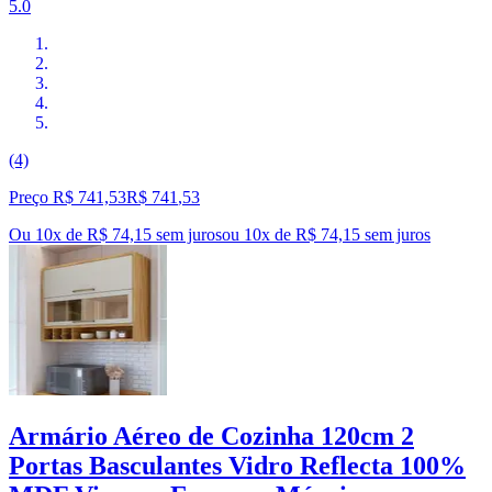
5.0
(4)
Preço R$ 741,53
R$
741
,
53
Ou 10x de R$ 74,15 sem juros
ou
10
x de
R$ 74,15
sem juros
Armário Aéreo de Cozinha 120cm 2
Portas Basculantes Vidro Reflecta 100%