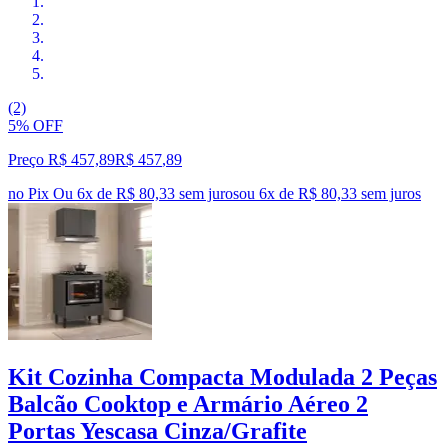
(2)
5% OFF
Preço R$ 457,89
R$
457
,
89
no Pix
Ou 6x de R$ 80,33 sem juros
ou
6
x de
R$ 80,33
sem juros
Kit Cozinha Compacta Modulada 2 Peças
Balcão Cooktop e Armário Aéreo 2
Portas Yescasa Cinza/Grafite