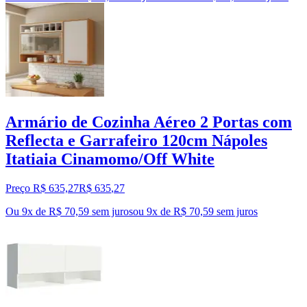
Armário de Cozinha Aéreo 2 Portas com
Reflecta e Garrafeiro 120cm Nápoles
Itatiaia Cinamomo/Off White
Preço R$ 635,27
R$
635
,
27
Ou 9x de R$ 70,59 sem juros
ou
9
x de
R$ 70,59
sem juros