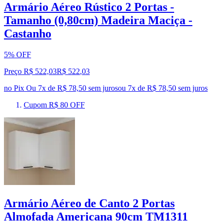
Armário Aéreo Rústico 2 Portas -
Tamanho (0,80cm) Madeira Maciça -
Castanho
5% OFF
Preço R$ 522,03
R$
522
,
03
no Pix
Ou 7x de R$ 78,50 sem juros
ou
7
x de
R$ 78,50
sem juros
Cupom R$ 80 OFF
Armário Aéreo de Canto 2 Portas
Almofada Americana 90cm TM1311