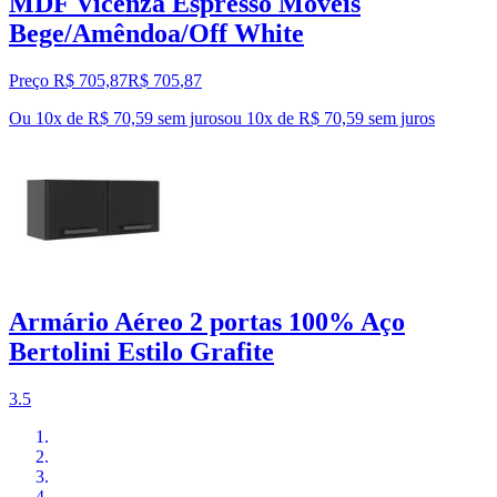
MDF Vicenza Espresso Móveis
Bege/Amêndoa/Off White
Preço R$ 705,87
R$
705
,
87
Ou 10x de R$ 70,59 sem juros
ou
10
x de
R$ 70,59
sem juros
Armário Aéreo 2 portas 100% Aço
Bertolini Estilo Grafite
3.5