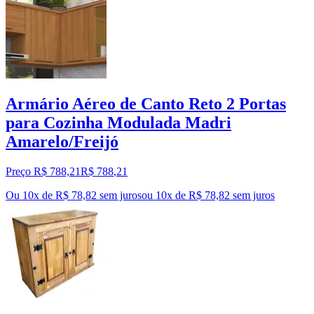
Armário Aéreo de Canto Reto 2 Portas
para Cozinha Modulada Madri
Amarelo/Freijó
Preço R$ 788,21
R$
788
,
21
Ou 10x de R$ 78,82 sem juros
ou
10
x de
R$ 78,82
sem juros