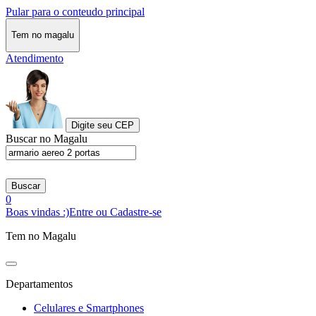
Pular para o conteudo principal
Tem no magalu
Atendimento
Digite seu CEP
Buscar no Magalu
Buscar
0
Boas vindas :)
Entre ou Cadastre-se
Tem no Magalu
Departamentos
Celulares e Smartphones