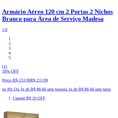
Armário Aéreo 120 cm 2 Portas 2 Nichos
Branco para Área de Serviço Madesa
5.0
(2)
10% OFF
Preço R$ 233,99
R$
233
,
99
no Pix
Ou 3x de R$ 86,66 sem juros
ou
3
x de
R$ 86,66
sem juros
Cupom R$ 10 OFF