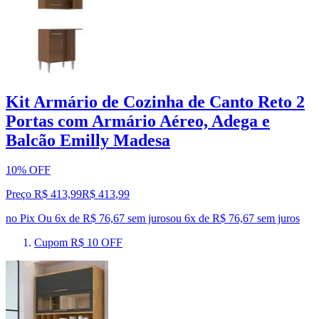
Kit Armário de Cozinha de Canto Reto 2
Portas com Armário Aéreo, Adega e
Balcão Emilly Madesa
10% OFF
Preço R$ 413,99
R$
413
,
99
no Pix
Ou 6x de R$ 76,67 sem juros
ou
6
x de
R$ 76,67
sem juros
Cupom R$ 10 OFF