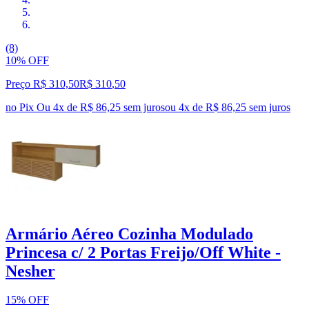
(8)
10% OFF
Preço R$ 310,50
R$
310
,
50
no Pix
Ou 4x de R$ 86,25 sem juros
ou
4
x de
R$ 86,25
sem juros
Armário Aéreo Cozinha Modulado
Princesa c/ 2 Portas Freijo/Off White -
Nesher
15% OFF