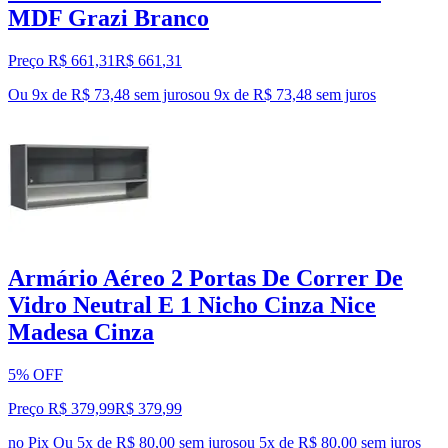
MDF Grazi Branco
Preço R$ 661,31
R$
661
,
31
Ou 9x de R$ 73,48 sem juros
ou
9
x de
R$ 73,48
sem juros
Armário Aéreo 2 Portas De Correr De
Vidro Neutral E 1 Nicho Cinza Nice
Madesa Cinza
5% OFF
Preço R$ 379,99
R$
379
,
99
no Pix
Ou 5x de R$ 80,00 sem juros
ou
5
x de
R$ 80,00
sem juros