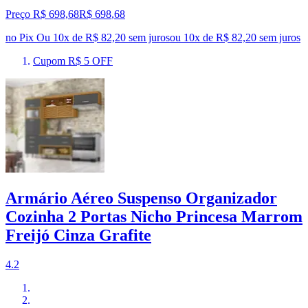
Preço R$ 698,68
R$
698
,
68
no Pix
Ou 10x de R$ 82,20 sem juros
ou
10
x de
R$ 82,20
sem juros
Cupom R$ 5 OFF
Armário Aéreo Suspenso Organizador
Cozinha 2 Portas Nicho Princesa Marrom
Freijó Cinza Grafite
4.2