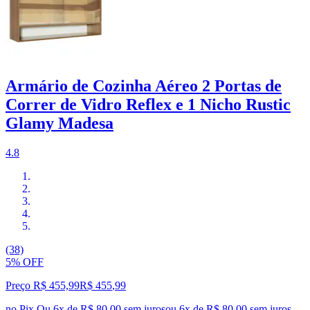
Armário de Cozinha Aéreo 2 Portas de
Correr de Vidro Reflex e 1 Nicho Rustic
Glamy Madesa
4.8
(38)
5% OFF
Preço R$ 455,99
R$
455
,
99
no Pix
Ou 6x de R$ 80,00 sem juros
ou
6
x de
R$ 80,00
sem juros