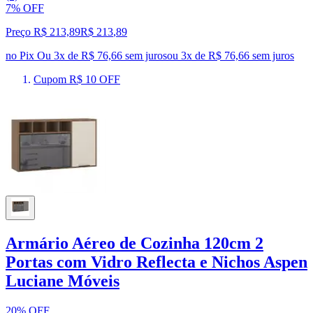
7% OFF
Preço R$ 213,89
R$
213
,
89
no Pix
Ou 3x de R$ 76,66 sem juros
ou
3
x de
R$ 76,66
sem juros
Cupom R$ 10 OFF
Armário Aéreo de Cozinha 120cm 2
Portas com Vidro Reflecta e Nichos Aspen
Luciane Móveis
20% OFF