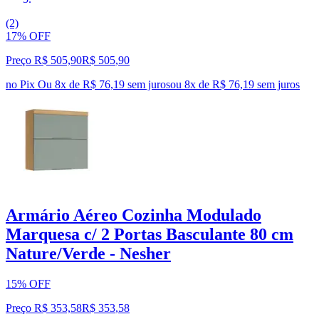
(2)
17% OFF
Preço R$ 505,90
R$
505
,
90
no Pix
Ou 8x de R$ 76,19 sem juros
ou
8
x de
R$ 76,19
sem juros
Armário Aéreo Cozinha Modulado
Marquesa c/ 2 Portas Basculante 80 cm
Nature/Verde - Nesher
15% OFF
Preço R$ 353,58
R$
353
,
58