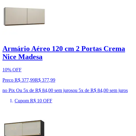
Armário Aéreo 120 cm 2 Portas Crema
Nice Madesa
10% OFF
Preço R$ 377,99
R$
377
,
99
no Pix
Ou 5x de R$ 84,00 sem juros
ou
5
x de
R$ 84,00
sem juros
Cupom R$ 10 OFF