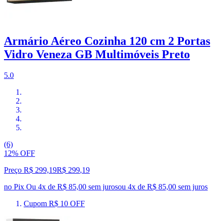
Armário Aéreo Cozinha 120 cm 2 Portas
Vidro Veneza GB Multimóveis Preto
5.0
(6)
12% OFF
Preço R$ 299,19
R$
299
,
19
no Pix
Ou 4x de R$ 85,00 sem juros
ou
4
x de
R$ 85,00
sem juros
Cupom R$ 10 OFF