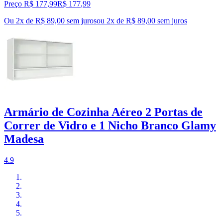
Preço R$ 177,99
R$
177
,
99
Ou 2x de R$ 89,00 sem juros
ou
2
x de
R$ 89,00
sem juros
Armário de Cozinha Aéreo 2 Portas de
Correr de Vidro e 1 Nicho Branco Glamy
Madesa
4.9