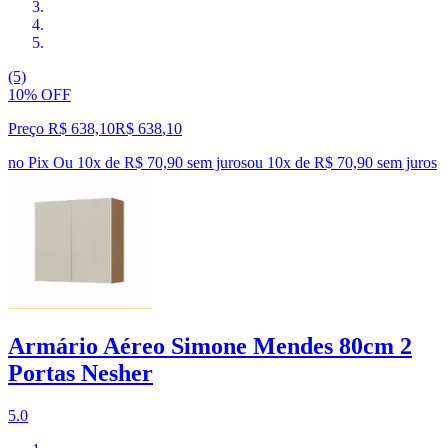
(5)
10% OFF
Preço R$ 638,10
R$
638
,
10
no Pix
Ou 10x de R$ 70,90 sem juros
ou
10
x de
R$ 70,90
sem juros
Armário Aéreo Simone Mendes 80cm 2
Portas Nesher
5.0