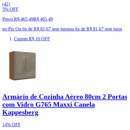
(42)
5% OFF
Preço R$ 465,49
R$
465
,
49
no Pix
Ou 6x de R$ 81,67 sem juros
ou
6
x de
R$ 81,67
sem juros
Cupom R$ 10 OFF
Armário de Cozinha Aéreo 80cm 2 Portas
com Vidro G765 Maxxi Canela
Kappesberg
14% OFF