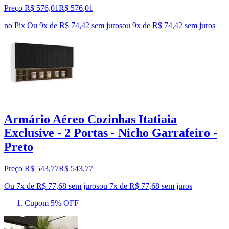
Preço R$ 576,01
R$
576
,
01
no Pix
Ou 9x de R$ 74,42 sem juros
ou
9
x de
R$ 74,42
sem juros
Armário Aéreo Cozinhas Itatiaia
Exclusive - 2 Portas - Nicho Garrafeiro -
Preto
Preço R$ 543,77
R$
543
,
77
Ou 7x de R$ 77,68 sem juros
ou
7
x de
R$ 77,68
sem juros
Cupom 5% OFF