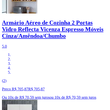
Armário Aéreo de Cozinha 2 Portas
Vidro Reflecta Vicenza Espresso Móveis
Cinza/Amêndoa/Chumbo
5.0
(2)
Preço R$ 705,87
R$
705
,
87
Ou 10x de R$ 70,59 sem juros
ou
10
x de
R$ 70,59
sem juros