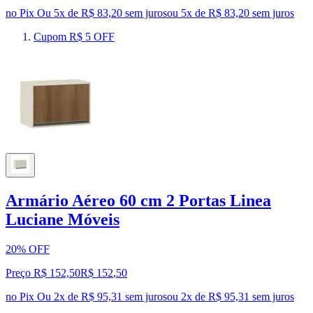
no Pix
Ou 5x de R$ 83,20 sem juros
ou
5
x de
R$ 83,20
sem juros
Cupom R$ 5 OFF
Armário Aéreo 60 cm 2 Portas Linea
Luciane Móveis
20% OFF
Preço R$ 152,50
R$
152
,
50
no Pix
Ou 2x de R$ 95,31 sem juros
ou
2
x de
R$ 95,31
sem juros