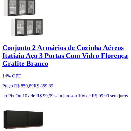
Conjunto 2 Armários de Cozinha Aéreos
Itatiaia Aço 3 Portas Com Vidro Florença
Grafite Branco
14% OFF
Preço R$ 859,89
R$
859
,
89
no Pix
Ou 10x de R$ 99,99 sem juros
ou
10
x de
R$ 99,99
sem juros