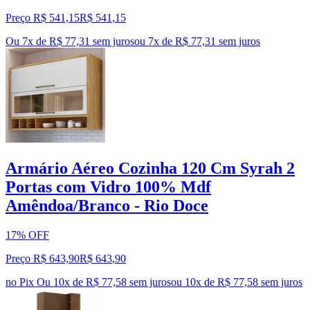
Preço R$ 541,15
R$
541
,
15
Ou 7x de R$ 77,31 sem juros
ou
7
x de
R$ 77,31
sem juros
Armário Aéreo Cozinha 120 Cm Syrah 2
Portas com Vidro 100% Mdf
Amêndoa/Branco - Rio Doce
17% OFF
Preço R$ 643,90
R$
643
,
90
no Pix
Ou 10x de R$ 77,58 sem juros
ou
10
x de
R$ 77,58
sem juros