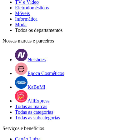
TV e Vídeo
Eletrodomésticos
Móveis
Informática
Moda
Todos os departamentos
Nossas marcas e parceiros
Netshoes
Epoca Cosméticos
KaBuM!
AliExpress
Todas as marcas
Todas as categorias
Todas as subcategorias
Serviços e benefícios
Cartão Luiza