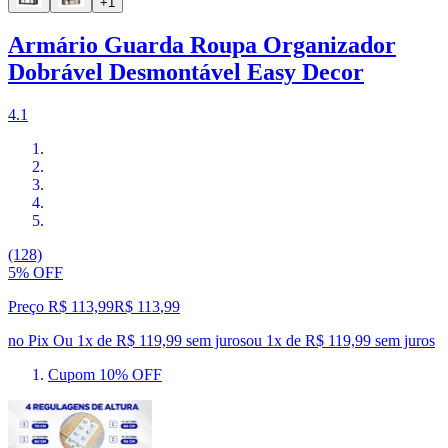
+1
Armário Guarda Roupa Organizador
Dobrável Desmontável Easy Decor
4.1
(128)
5% OFF
Preço R$ 113,99
R$
113
,
99
no Pix
Ou 1x de R$ 119,99 sem juros
ou
1
x de
R$ 119,99
sem juros
Cupom 10% OFF