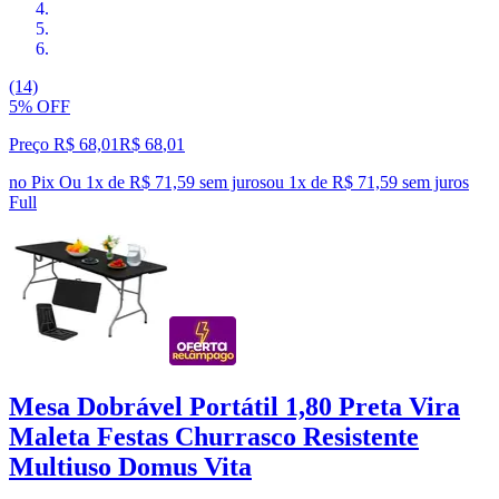
(14)
5% OFF
Preço R$ 68,01
R$
68
,
01
no Pix
Ou 1x de R$ 71,59 sem juros
ou
1
x de
R$ 71,59
sem juros
Full
Mesa Dobrável Portátil 1,80 Preta Vira
Maleta Festas Churrasco Resistente
Multiuso Domus Vita