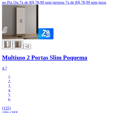
no Pix
Ou 7x de R$ 78,99 sem juros
ou
7
x de
R$ 78,99
sem juros
+2
Multiuso 2 Portas Slim Poquema
4.7
(155)
10% OFF