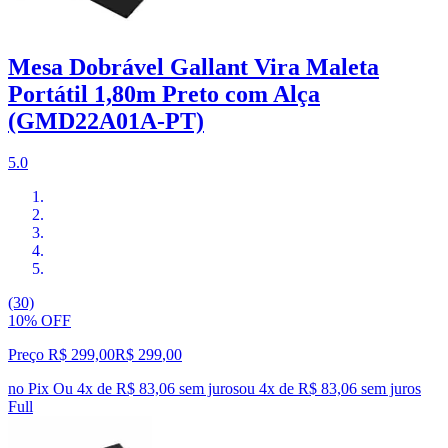
Mesa Dobrável Gallant Vira Maleta
Portátil 1,80m Preto com Alça
(GMD22A01A-PT)
5.0
(30)
10% OFF
Preço R$ 299,00
R$
299
,
00
no Pix
Ou 4x de R$ 83,06 sem juros
ou
4
x de
R$ 83,06
sem juros
Full