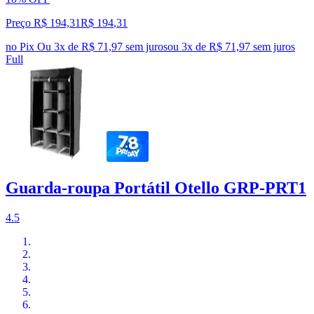
Preço R$ 194,31
R$
194
,
31
no Pix
Ou 3x de R$ 71,97 sem juros
ou
3
x de
R$ 71,97
sem juros
Full
Guarda-roupa Portátil Otello GRP-PRT1
4.5