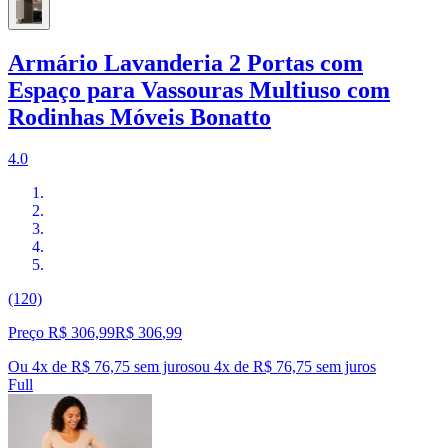
Armário Lavanderia 2 Portas com
Espaço para Vassouras Multiuso com
Rodinhas Móveis Bonatto
4.0
(120)
Preço R$ 306,99
R$
306
,
99
Ou 4x de R$ 76,75 sem juros
ou
4
x de
R$ 76,75
sem juros
Full