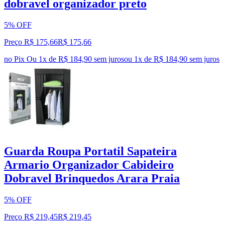
dobravel organizador preto
5% OFF
Preço R$ 175,66
R$
175
,
66
no Pix
Ou 1x de R$ 184,90 sem juros
ou
1
x de
R$ 184,90
sem juros
Guarda Roupa Portatil Sapateira
Armario Organizador Cabideiro
Dobravel Brinquedos Arara Praia
5% OFF
Preço R$ 219,45
R$
219
,
45