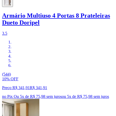
Armário Multiuso 4 Portas 8 Prateleiras
Dueto Doripel
3.5
(544)
10% OFF
Preço R$ 341,91
R$
341
,
91
no Pix
Ou 5x de R$ 75,98 sem juros
ou
5
x de
R$ 75,98
sem juros