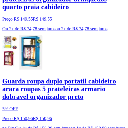
quarto praia cabideiro
Preço R$ 149,55
R$
149
,
55
Ou 2x de R$ 74,78 sem juros
ou
2
x de
R$ 74,78
sem juros
Guarda roupa duplo portatil cabideiro
arara roupas 5 prateleiras armario
dobravel organizador preto
5% OFF
Preço R$ 150,96
R$
150
,
96