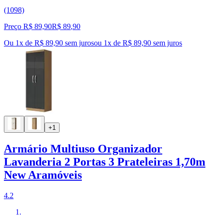
(1098)
Preço R$ 89,90
R$
89
,
90
Ou 1x de R$ 89,90 sem juros
ou
1
x de
R$ 89,90
sem juros
+1
Armário Multiuso Organizador
Lavanderia 2 Portas 3 Prateleiras 1,70m
New Aramóveis
4.2