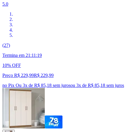
5.0
(27)
Termina em
21:11:17
10% OFF
Preço R$ 229,99
R$
229
,
99
no Pix
Ou 3x de R$ 85,18 sem juros
ou
3
x de
R$ 85,18
sem juros