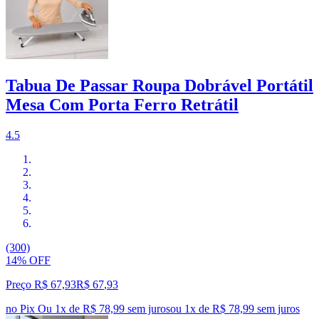
Tabua De Passar Roupa Dobrável Portátil
Mesa Com Porta Ferro Retrátil
4.5
(300)
14% OFF
Preço R$ 67,93
R$
67
,
93
no Pix
Ou 1x de R$ 78,99 sem juros
ou
1
x de
R$ 78,99
sem juros