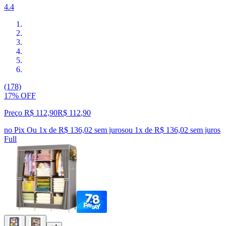
4.4
(178)
17% OFF
Preço R$ 112,90
R$
112
,
90
no Pix
Ou 1x de R$ 136,02 sem juros
ou
1
x de
R$ 136,02
sem juros
Full