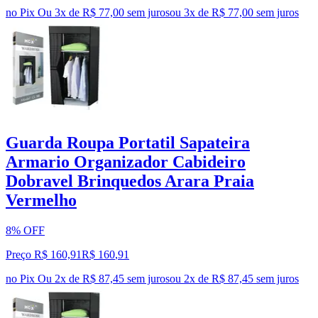
no Pix
Ou 3x de R$ 77,00 sem juros
ou
3
x de
R$ 77,00
sem juros
Guarda Roupa Portatil Sapateira
Armario Organizador Cabideiro
Dobravel Brinquedos Arara Praia
Vermelho
8% OFF
Preço R$ 160,91
R$
160
,
91
no Pix
Ou 2x de R$ 87,45 sem juros
ou
2
x de
R$ 87,45
sem juros