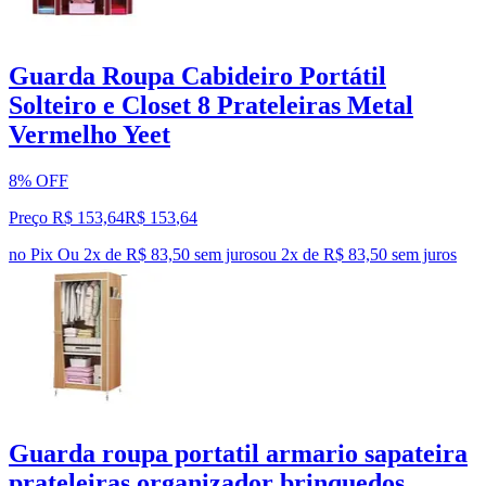
Guarda Roupa Cabideiro Portátil
Solteiro e Closet 8 Prateleiras Metal
Vermelho Yeet
8% OFF
Preço R$ 153,64
R$
153
,
64
no Pix
Ou 2x de R$ 83,50 sem juros
ou
2
x de
R$ 83,50
sem juros
Guarda roupa portatil armario sapateira
prateleiras organizador brinquedos