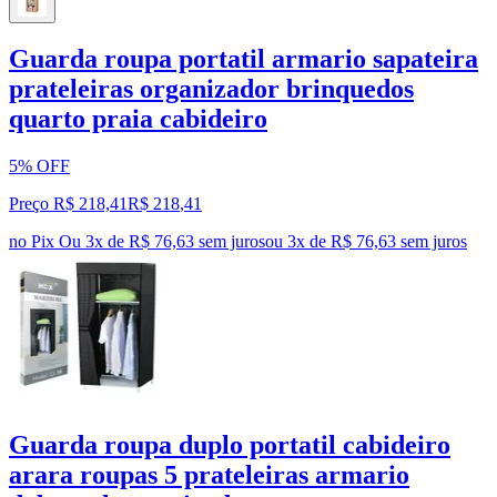
Guarda roupa portatil armario sapateira
prateleiras organizador brinquedos
quarto praia cabideiro
5% OFF
Preço R$ 218,41
R$
218
,
41
no Pix
Ou 3x de R$ 76,63 sem juros
ou
3
x de
R$ 76,63
sem juros
Guarda roupa duplo portatil cabideiro
arara roupas 5 prateleiras armario