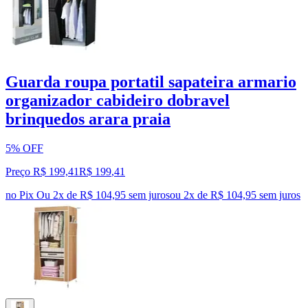
Guarda roupa portatil sapateira armario
organizador cabideiro dobravel
brinquedos arara praia
5% OFF
Preço R$ 199,41
R$
199
,
41
no Pix
Ou 2x de R$ 104,95 sem juros
ou
2
x de
R$ 104,95
sem juros