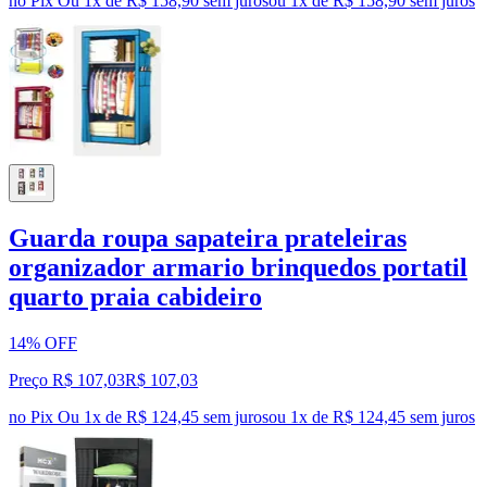
no Pix
Ou 1x de R$ 158,90 sem juros
ou
1
x de
R$ 158,90
sem juros
Guarda roupa sapateira prateleiras
organizador armario brinquedos portatil
quarto praia cabideiro
14% OFF
Preço R$ 107,03
R$
107
,
03
no Pix
Ou 1x de R$ 124,45 sem juros
ou
1
x de
R$ 124,45
sem juros