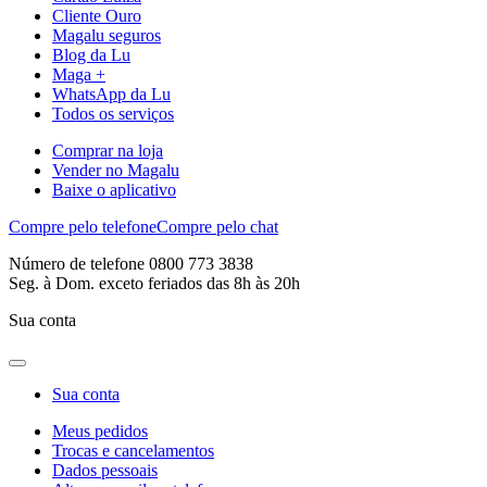
Cliente Ouro
Magalu seguros
Blog da Lu
Maga +
WhatsApp da Lu
Todos os serviços
Comprar na loja
Vender no Magalu
Baixe o aplicativo
Compre pelo telefone
Compre pelo chat
Número de telefone 0800 773 3838
Seg. à Dom. exceto feriados das 8h às 20h
Sua conta
Sua conta
Meus pedidos
Trocas e cancelamentos
Dados pessoais