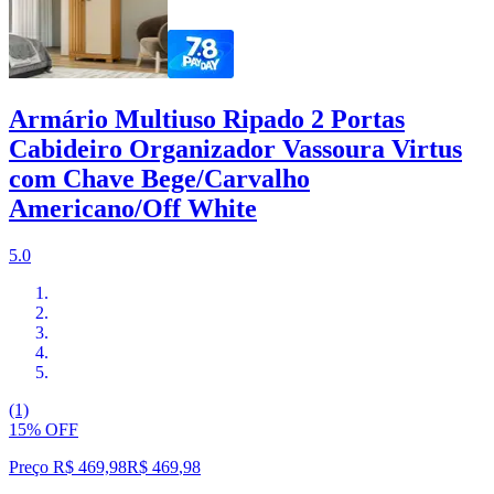
Armário Multiuso Ripado 2 Portas
Cabideiro Organizador Vassoura Virtus
com Chave Bege/Carvalho
Americano/Off White
5.0
(1)
15% OFF
Preço R$ 469,98
R$
469
,
98