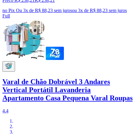
Preço R$ 238,21
R$
238
,
21
no Pix
Ou 3x de R$ 88,23 sem juros
ou
3
x de
R$ 88,23
sem juros
Full
Varal de Chão Dobrável 3 Andares
Vertical Portátil Lavanderia
Apartamento Casa Pequena Varal Roupas
4.4