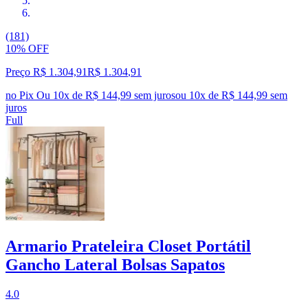
(181)
10% OFF
Preço R$ 1.304,91
R$
1.304
,
91
no Pix
Ou 10x de R$ 144,99 sem juros
ou
10
x de
R$ 144,99
sem
juros
Full
Armario Prateleira Closet Portátil
Gancho Lateral Bolsas Sapatos
4.0