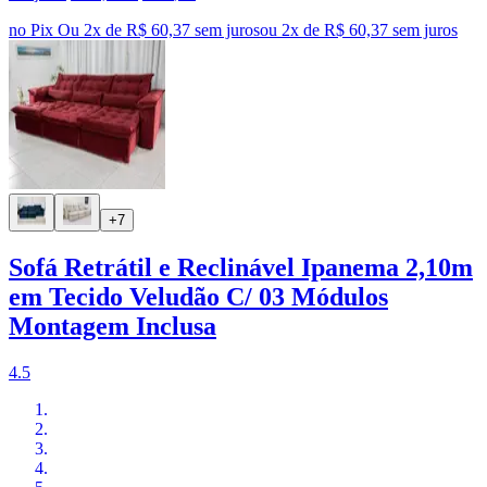
no Pix
Ou 2x de R$ 60,37 sem juros
ou
2
x de
R$ 60,37
sem juros
+7
Sofá Retrátil e Reclinável Ipanema 2,10m
em Tecido Veludão C/ 03 Módulos
Montagem Inclusa
4.5