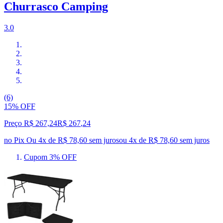
Churrasco Camping
3.0
(6)
15% OFF
Preço R$ 267,24
R$
267
,
24
no Pix
Ou 4x de R$ 78,60 sem juros
ou
4
x de
R$ 78,60
sem juros
Cupom 3% OFF