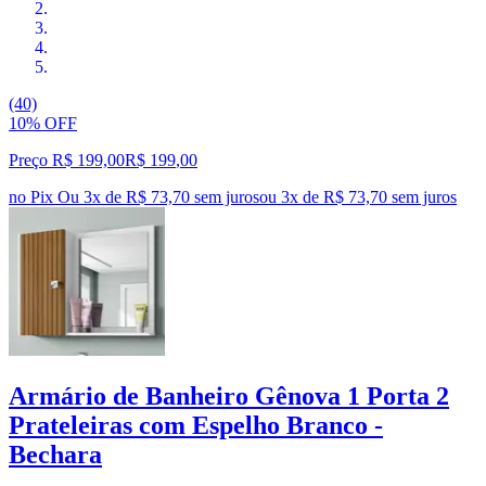
(40)
10% OFF
Preço R$ 199,00
R$
199
,
00
no Pix
Ou 3x de R$ 73,70 sem juros
ou
3
x de
R$ 73,70
sem juros
Armário de Banheiro Gênova 1 Porta 2
Prateleiras com Espelho Branco -
Bechara