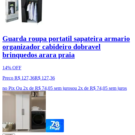
Guarda roupa portatil sapateira armario
organizador cabideiro dobravel
brinquedos arara praia
14% OFF
Preço R$ 127,36
R$
127
,
36
no Pix
Ou 2x de R$ 74,05 sem juros
ou
2
x de
R$ 74,05
sem juros