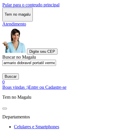
Pular para o conteudo principal
Tem no magalu
Atendimento
Digite seu CEP
Buscar no Magalu
Buscar
0
Boas vindas :)
Entre ou Cadastre-se
Tem no Magalu
Departamentos
Celulares e Smartphones