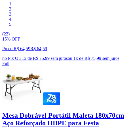
(22)
15% OFF
Preço R$ 64,59
R$
64
,
59
no Pix
Ou 1x de R$ 75,99 sem juros
ou
1
x de
R$ 75,99
sem juros
Full
Mesa Dobrável Portátil Maleta 180x70cm
Aço Reforçado HDPE para Festa