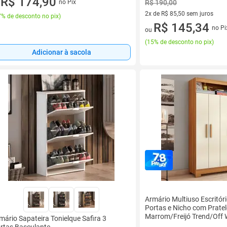
R$ 174,90
no Pix
R$ 190,00
u
2x de R$ 85,50 sem juros
% de desconto no pix
)
2 vez de R$ 85,50 sem juros
R$ 145,34
no Pi
ou
(
15% de desconto no pix
)
Adicionar à sacola
Armário Multiuso Escritó
Portas e Nicho com Pratel
Marrom/Freijó Trend/Off 
mário Sapateira Tonielque Safira 3