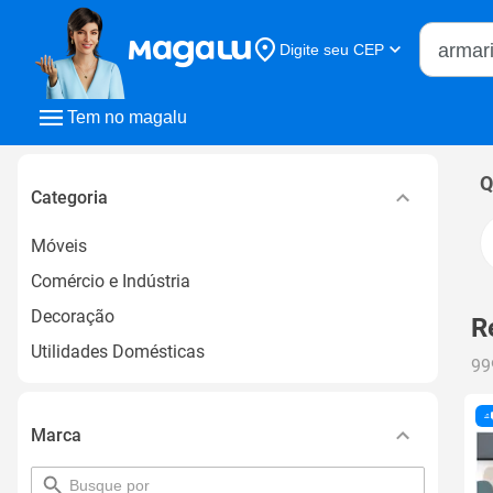
Buscar n
Digite seu CEP
Buscar
Tem no magalu
Q
Categoria
Móveis
Comércio e Indústria
Decoração
R
Utilidades Domésticas
99
Marca
pesquisar