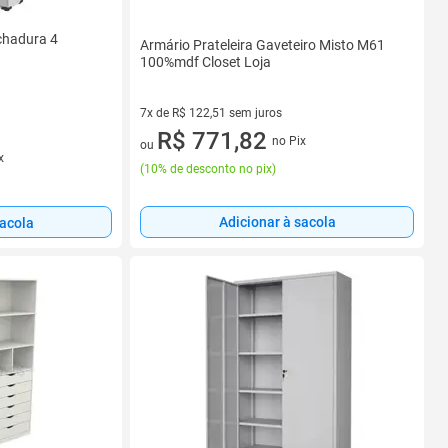
chadura 4
Armário Prateleira Gaveteiro Misto M61
100%mdf Closet Loja
7x de R$ 122,51 sem juros
7 vez de R$ 122,51 sem juros
R$ 771,82
no Pix
ou
x
(
10% de desconto no pix
)
Adicionar à sacola
sacola