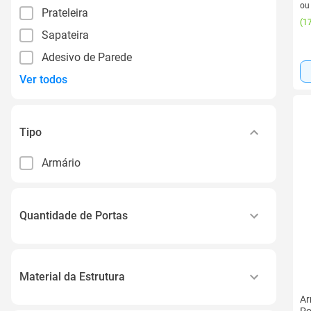
o
Prateleira
(
17
Sapateira
Adesivo de Parede
Ver todos
Tipo
Armário
Quantidade de Portas
1 Porta
2 Portas
Material da Estrutura
Ar
Ferro