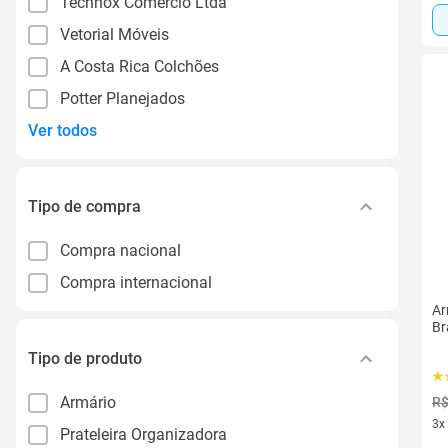
Technox Comercio Ltda
Vetorial Móveis
A Costa Rica Colchões
Potter Planejados
Ver todos
Tipo de compra
Compra nacional
Compra internacional
Ar
Br
Tipo de produto
Armário
R$
3x
Prateleira Organizadora
3 v