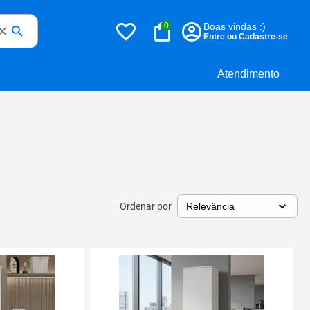
0
Boas vindas :)
Entre ou Cadastre-se
Atendimento
Ordenar por