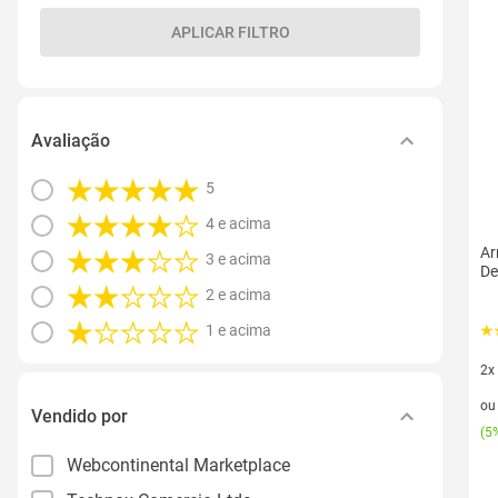
APLICAR FILTRO
Avaliação
5
4 e acima
Ar
3 e acima
De
2 e acima
1 e acima
2x
2 v
o
Vendido por
(
5%
Webcontinental Marketplace