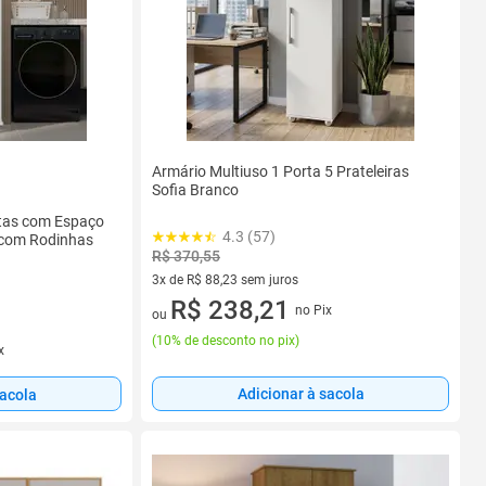
Armário Multiuso 1 Porta 5 Prateleiras
Sofia Branco
rtas com Espaço
4.3 (57)
 com Rodinhas
R$ 370,55
3x de R$ 88,23 sem juros
3 vez de R$ 88,23 sem juros
R$ 238,21
no Pix
ou
(
10% de desconto no pix
)
x
Adicionar à sacola
sacola