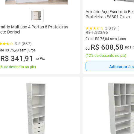
Armário Aço Escritório Fe
Prateleiras EA301 Cinza
mário Multiuso 4 Portas 8 Prateleiras
3.8 (91)
eto Doripel
R$ 1.323,96
9x de R$ 76,84 sem juros
3.5 (837)
9 vez de R$ 76,84 sem juros
R$ 608,58
no Pi
ou
 de R$ 75,98 sem juros
(
12% de desconto no pix
)
ez de R$ 75,98 sem juros
R$ 341,91
no Pix
u
Adicionar à 
% de desconto no pix
)