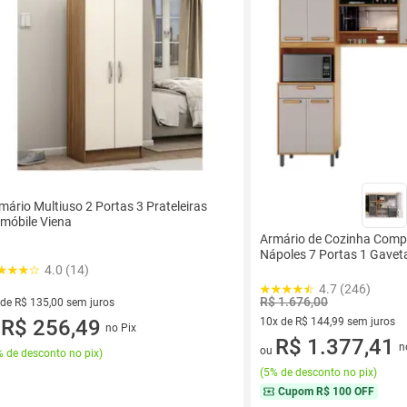
mário Multiuso 2 Portas 3 Prateleiras
móbile Viena
Armário de Cozinha Compa
Nápoles 7 Portas 1 Gavet
4.0 (14)
4.7 (246)
R$ 1.676,00
 de R$ 135,00 sem juros
ez de R$ 135,00 sem juros
R$ 256,49
10x de R$ 144,99 sem juros
no Pix
u
10 vez de R$ 144,99 sem juro
R$ 1.377,41
n
ou
 de desconto no pix
)
(
5% de desconto no pix
)
Cupom
R$ 100 OFF