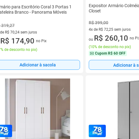
Expositor Armário Colméia
mário para Escritório Coral 3 Portas 1
Closet
ateleira Branco - Panorama Móveis
R$ 399,00
 319,27
4x de R$ 72,25 sem juros
 de R$ 70,24 sem juros
4 vez de R$ 72,25 sem juros
R$ 260,10
no Pi
ez de R$ 70,24 sem juros
R$ 174,90
ou
no Pix
u
(
10% de desconto no pix
)
% de desconto no pix
)
Cupom
R$ 60 OFF
Adicionar à sacola
Adicionar à 