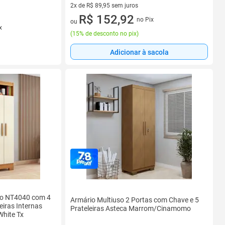
2x de R$ 89,95 sem juros
2 vez de R$ 89,95 sem juros
R$ 152,92
no Pix
ou
x
(
15% de desconto no pix
)
Adicionar à sacola
rio NT4040 com 4
Armário Multiuso 2 Portas com Chave e 5
eiras Internas
Prateleiras Asteca Marrom/Cinamomo
White Tx