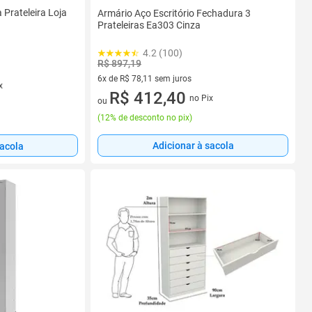
 Prateleira Loja
Armário Aço Escritório Fechadura 3
Prateleiras Ea303 Cinza
4.2 (100)
R$ 897,19
6x de R$ 78,11 sem juros
x
6 vez de R$ 78,11 sem juros
R$ 412,40
no Pix
ou
(
12% de desconto no pix
)
Adicionar à sacola
sacola