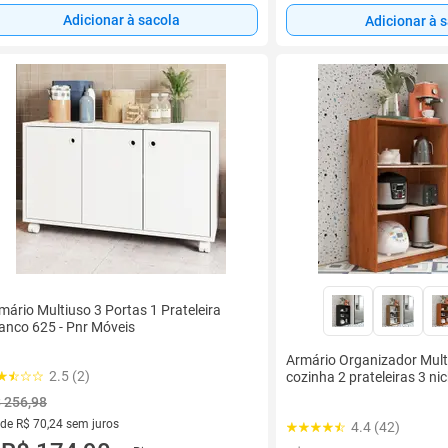
Adicionar à sacola
Adicionar à 
mário Multiuso 3 Portas 1 Prateleira
anco 625 - Pnr Móveis
Armário Organizador Mult
2.5 (2)
cozinha 2 prateleiras 3 nic
 256,98
 de R$ 70,24 sem juros
4.4 (42)
ez de R$ 70,24 sem juros