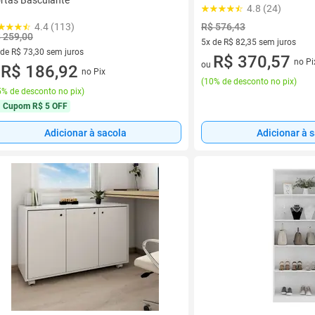
rtas Basculante
4.8 (24)
4.4 (113)
R$ 576,43
 259,00
5x de R$ 82,35 sem juros
 de R$ 73,30 sem juros
5 vez de R$ 82,35 sem juros
R$ 370,57
no Pi
ou
ez de R$ 73,30 sem juros
R$ 186,92
no Pix
u
(
10% de desconto no pix
)
% de desconto no pix
)
Cupom
R$ 5 OFF
Adicionar à sacola
Adicionar à 