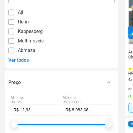
por
filtro
Ajl
Henn
Kappesberg
Multimoveis
Abmaza
Ar
Cl
Ver todos
R$
4x
Preço
4 v
o
(
10
Mínimo:
Máximo:
R$ 12,93
R$ 8.983,68