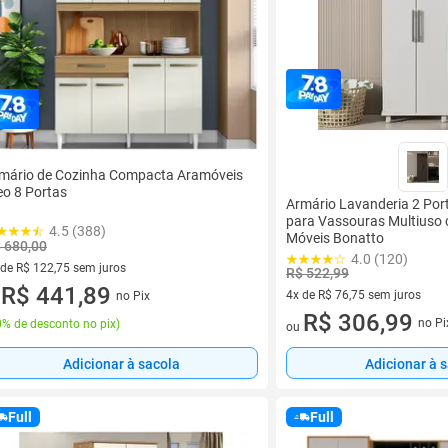
mário de Cozinha Compacta Aramóveis
eo 8 Portas
Armário Lavanderia 2 Po
para Vassouras Multiuso
4.5 (388)
Móveis Bonatto
 680,00
4.0 (120)
 de R$ 122,75 sem juros
R$ 522,99
ez de R$ 122,75 sem juros
R$ 441,89
4x de R$ 76,75 sem juros
no Pix
u
4 vez de R$ 76,75 sem juros
R$ 306,99
no Pi
% de desconto no pix
)
ou
Adicionar à sacola
Adicionar à 
Full
Full