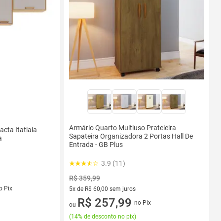
Armário Quarto Multiuso Prateleira
cta Itatiaia
Sapateira Organizadora 2 Portas Hall De
a
Entrada - GB Plus
3.9 (11)
R$ 359,99
s
o Pix
5x de R$ 60,00 sem juros
5 vez de R$ 60,00 sem juros
R$ 257,99
no Pix
ou
(
14% de desconto no pix
)