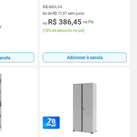
R$ 601,14
6x de R$ 71,57 sem juros
6 vez de R$ 71,57 sem juros
R$ 386,45
no Pix
ou
x
(
10% de desconto no pix
)
Adicionar à sacola
sacola