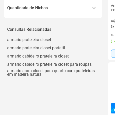
Moderno
Ar
Porta de Abrir
Quantidade de Nichos
Pr
Rústico
Ver todos
2
Closet Aberto
R$
6
3x
Consultas Relacionadas
Arara
3 v
10
o
Ver todos
armario prateleira closet
(
17
Nichos
armario prateleira closet portatil
armario cabideiro prateleira closet
armario cabideiro prateleira closet para roupas
armario arara closet para quarto com prateleiras
em madeira natural