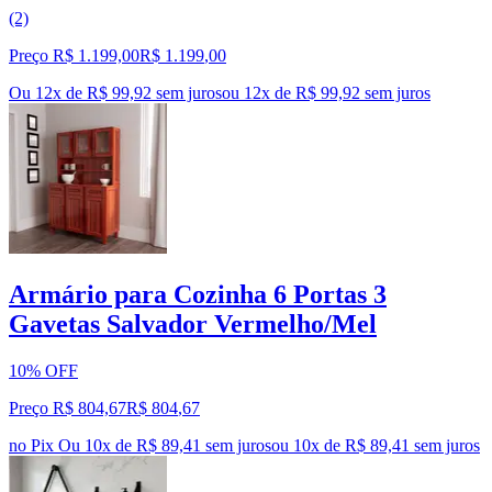
(2)
Preço R$ 1.199,00
R$
1.199
,
00
Ou 12x de R$ 99,92 sem juros
ou
12
x de
R$ 99,92
sem juros
Armário para Cozinha 6 Portas 3
Gavetas Salvador Vermelho/Mel
10% OFF
Preço R$ 804,67
R$
804
,
67
no Pix
Ou 10x de R$ 89,41 sem juros
ou
10
x de
R$ 89,41
sem juros