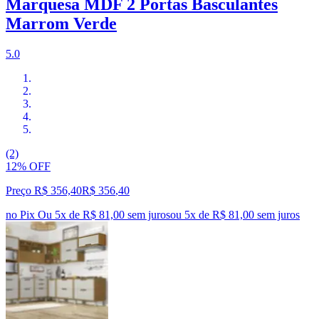
Marquesa MDF 2 Portas Basculantes
Marrom Verde
5.0
(2)
12% OFF
Preço R$ 356,40
R$
356
,
40
no Pix
Ou 5x de R$ 81,00 sem juros
ou
5
x de
R$ 81,00
sem juros