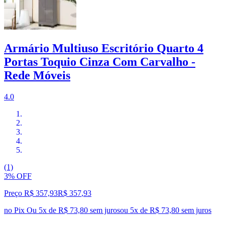
Armário Multiuso Escritório Quarto 4
Portas Toquio Cinza Com Carvalho -
Rede Móveis
4.0
(1)
3% OFF
Preço R$ 357,93
R$
357
,
93
no Pix
Ou 5x de R$ 73,80 sem juros
ou
5
x de
R$ 73,80
sem juros