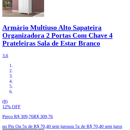
Armário Multiuso Alto Sapateira
Organizadora 2 Portas Com Chave 4
Prateleiras Sala de Estar Branco
3.6
(8)
12% OFF
Preço R$ 309,76
R$
309
,
76
no Pix
Ou 5x de R$ 70,40 sem juros
ou
5
x de
R$ 70,40
sem juros