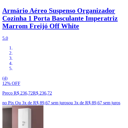
Armário Aéreo Suspenso Organizador
Cozinha 1 Porta Basculante Imperatriz
Marrom Freijó Off White
5.0
(4)
12% OFF
Preço R$ 236,72
R$
236
,
72
no Pix
Ou 3x de R$ 89,67 sem juros
ou
3
x de
R$ 89,67
sem juros