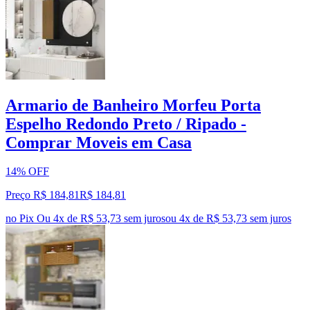
Armario de Banheiro Morfeu Porta
Espelho Redondo Preto / Ripado -
Comprar Moveis em Casa
14% OFF
Preço R$ 184,81
R$
184
,
81
no Pix
Ou 4x de R$ 53,73 sem juros
ou
4
x de
R$ 53,73
sem juros