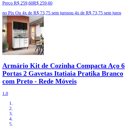
Preço R$ 259,60
R$
259
,
60
no Pix
Ou 4x de R$ 73,75 sem juros
ou
4
x de
R$ 73,75
sem juros
Armário Kit de Cozinha Compacta Aço 6
Portas 2 Gavetas Itatiaia Pratika Branco
com Preto - Rede Móveis
1.0