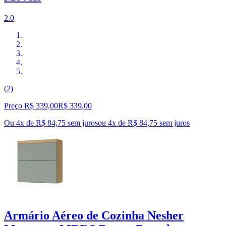
2.0
(2)
Preço R$ 339,00
R$
339
,
00
Ou 4x de R$ 84,75 sem juros
ou
4
x de
R$ 84,75
sem juros
Armário Aéreo de Cozinha Nesher