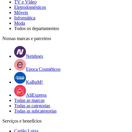
TV e Vídeo
Eletrodomésticos
Móveis
Informática
Moda
Todos os departamentos
Nossas marcas e parceiros
Netshoes
Epoca Cosméticos
KaBuM!
AliExpress
Todas as marcas
Todas as categorias
Todas as subcategorias
Serviços e benefícios
Cartão Luiza