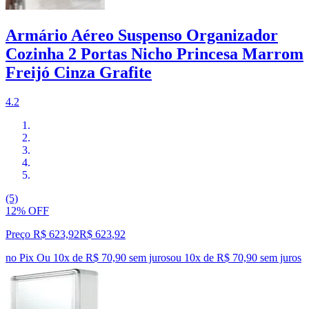
Armário Aéreo Suspenso Organizador
Cozinha 2 Portas Nicho Princesa Marrom
Freijó Cinza Grafite
4.2
(5)
12% OFF
Preço R$ 623,92
R$
623
,
92
no Pix
Ou 10x de R$ 70,90 sem juros
ou
10
x de
R$ 70,90
sem juros