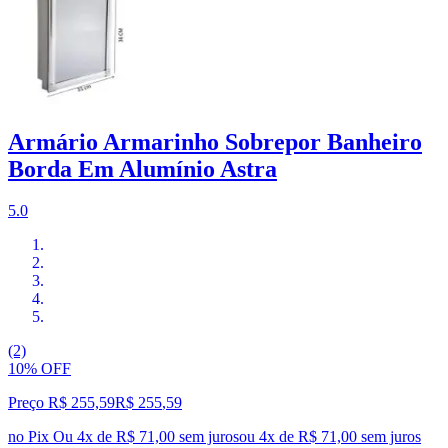
Armário Armarinho Sobrepor Banheiro
Borda Em Alumínio Astra
5.0
(2)
10% OFF
Preço R$ 255,59
R$
255
,
59
no Pix
Ou 4x de R$ 71,00 sem juros
ou
4
x de
R$ 71,00
sem juros