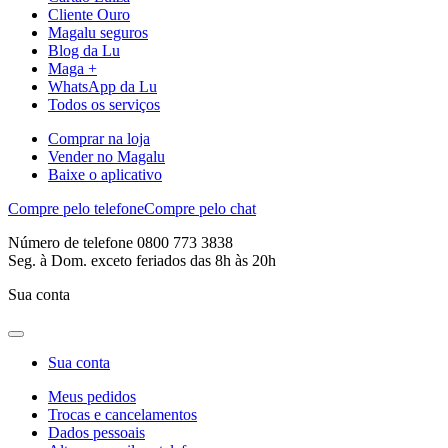
Cliente Ouro
Magalu seguros
Blog da Lu
Maga +
WhatsApp da Lu
Todos os serviços
Comprar na loja
Vender no Magalu
Baixe o aplicativo
Compre pelo telefone
Compre pelo chat
Número de telefone 0800 773 3838
Seg. à Dom. exceto feriados das 8h às 20h
Sua conta
Sua conta
Meus pedidos
Trocas e cancelamentos
Dados pessoais