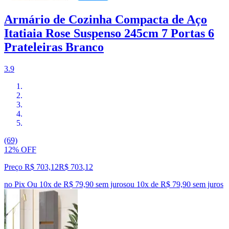
Armário de Cozinha Compacta de Aço
Itatiaia Rose Suspenso 245cm 7 Portas 6
Prateleiras Branco
3.9
(69)
12% OFF
Preço R$ 703,12
R$
703
,
12
no Pix
Ou 10x de R$ 79,90 sem juros
ou
10
x de
R$ 79,90
sem juros