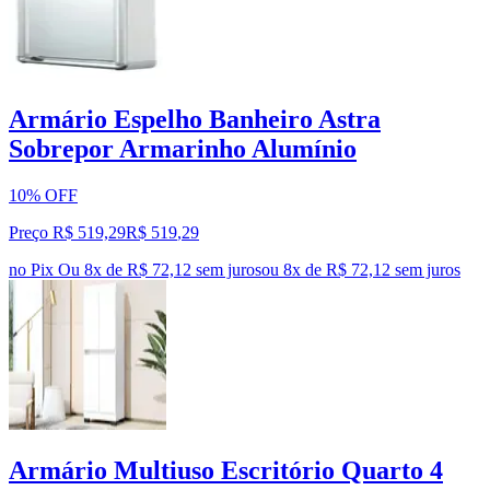
Armário Espelho Banheiro Astra
Sobrepor Armarinho Alumínio
10% OFF
Preço R$ 519,29
R$
519
,
29
no Pix
Ou 8x de R$ 72,12 sem juros
ou
8
x de
R$ 72,12
sem juros
Armário Multiuso Escritório Quarto 4