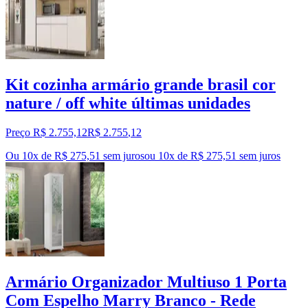
Kit cozinha armário grande brasil cor
nature / off white últimas unidades
Preço R$ 2.755,12
R$
2.755
,
12
Ou 10x de R$ 275,51 sem juros
ou
10
x de
R$ 275,51
sem juros
Armário Organizador Multiuso 1 Porta
Com Espelho Marry Branco - Rede