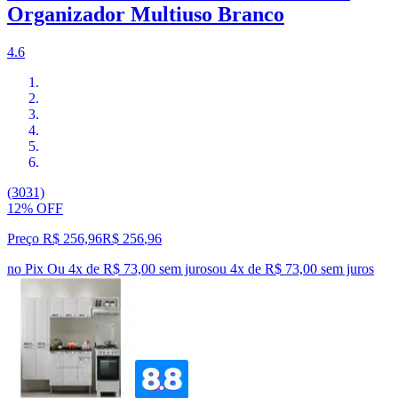
Organizador Multiuso Branco
4.6
(3031)
12% OFF
Preço R$ 256,96
R$
256
,
96
no Pix
Ou 4x de R$ 73,00 sem juros
ou
4
x de
R$ 73,00
sem juros