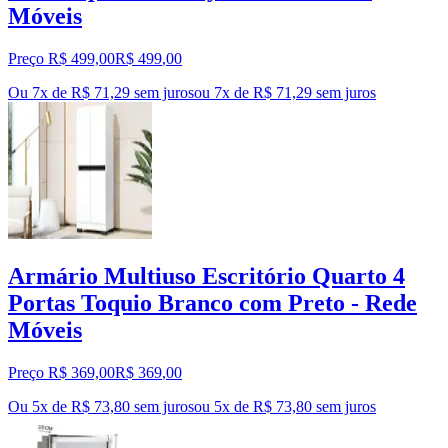
Móveis
Preço R$ 499,00
R$
499
,
00
Ou 7x de R$ 71,29 sem juros
ou
7
x de
R$ 71,29
sem juros
Armário Multiuso Escritório Quarto 4
Portas Toquio Branco com Preto - Rede
Móveis
Preço R$ 369,00
R$
369
,
00
Ou 5x de R$ 73,80 sem juros
ou
5
x de
R$ 73,80
sem juros