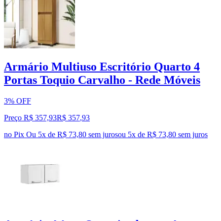
Armário Multiuso Escritório Quarto 4
Portas Toquio Carvalho - Rede Móveis
3% OFF
Preço R$ 357,93
R$
357
,
93
no Pix
Ou 5x de R$ 73,80 sem juros
ou
5
x de
R$ 73,80
sem juros