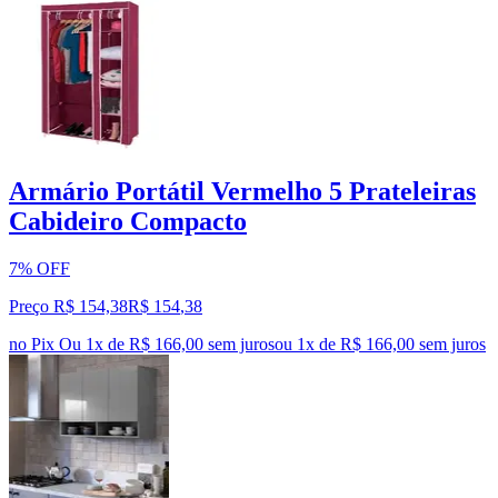
Armário Portátil Vermelho 5 Prateleiras
Cabideiro Compacto
7% OFF
Preço R$ 154,38
R$
154
,
38
no Pix
Ou 1x de R$ 166,00 sem juros
ou
1
x de
R$ 166,00
sem juros