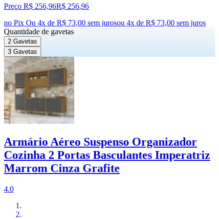
Preço R$ 256,96
R$
256
,
96
no Pix
Ou 4x de R$ 73,00 sem juros
ou
4
x de
R$ 73,00
sem juros
Quantidade de gavetas
2 Gavetas
3 Gavetas
Armário Aéreo Suspenso Organizador
Cozinha 2 Portas Basculantes Imperatriz
Marrom Cinza Grafite
4.0