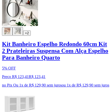
+2
Kit Banheiro Espelho Redondo 60cm Kit
2 Prateleiras Suspensa Com Alça Espelho
Para Banheiro Quarto
5% OFF
Preço R$ 123,41
R$
123
,
41
no Pix
Ou 1x de R$ 129,90 sem juros
ou
1
x de
R$ 129,90
sem juros