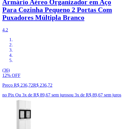
Armário Aéreo Organizador em Aço
Para Cozinha Pequeno 2 Portas Com
Puxadores Múltipla Branco
4.2
(36)
12% OFF
Preço R$ 236,72
R$
236
,
72
no Pix
Ou 3x de R$ 89,67 sem juros
ou
3
x de
R$ 89,67
sem juros