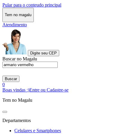
Pular para o conteudo principal
Tem no magalu
Atendimento
Digite seu CEP
Buscar no Magalu
Buscar
0
Boas vindas :)
Entre ou Cadastre-se
Tem no Magalu
Departamentos
Celulares e Smartphones