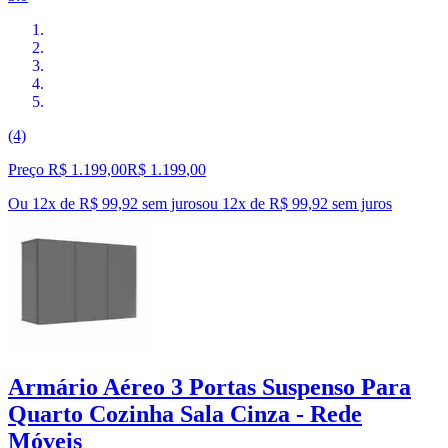
(4)
Preço R$ 1.199,00
R$
1.199
,
00
Ou 12x de R$ 99,92 sem juros
ou
12
x de
R$ 99,92
sem juros
Armário Aéreo 3 Portas Suspenso Para
Quarto Cozinha Sala Cinza - Rede
Móveis