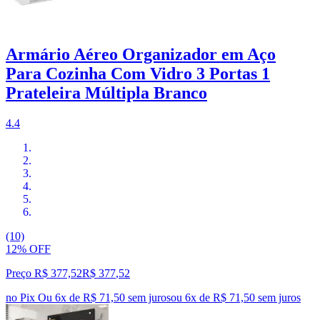
Armário Aéreo Organizador em Aço
Para Cozinha Com Vidro 3 Portas 1
Prateleira Múltipla Branco
4.4
(10)
12% OFF
Preço R$ 377,52
R$
377
,
52
no Pix
Ou 6x de R$ 71,50 sem juros
ou
6
x de
R$ 71,50
sem juros