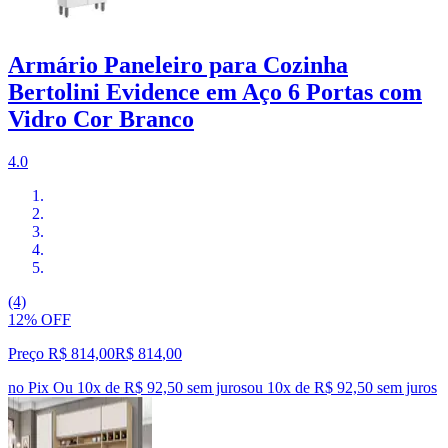
Armário Paneleiro para Cozinha
Bertolini Evidence em Aço 6 Portas com
Vidro Cor Branco
4.0
(4)
12% OFF
Preço R$ 814,00
R$
814
,
00
no Pix
Ou 10x de R$ 92,50 sem juros
ou
10
x de
R$ 92,50
sem juros