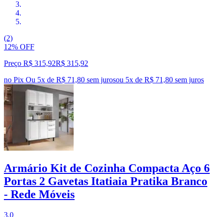
(2)
12% OFF
Preço R$ 315,92
R$
315
,
92
no Pix
Ou 5x de R$ 71,80 sem juros
ou
5
x de
R$ 71,80
sem juros
Armário Kit de Cozinha Compacta Aço 6
Portas 2 Gavetas Itatiaia Pratika Branco
- Rede Móveis
3.0