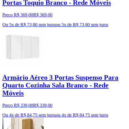
Portas Toquio Branco - Rede Móveis
Preço R$ 369,00
R$
369
,
00
Ou 5x de R$ 73,80 sem juros
ou
5
x de
R$ 73,80
sem juros
Armário Aéreo 3 Portas Suspenso Para
Quarto Cozinha Sala Branco - Rede
Móveis
Preço R$ 339,00
R$
339
,
00
Ou 4x de R$ 84,75 sem juros
ou
4
x de
R$ 84,75
sem juros