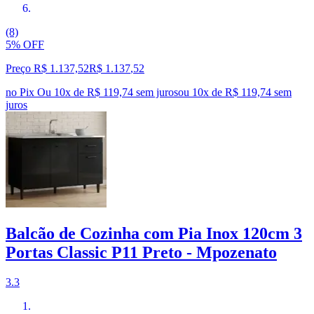
(8)
5% OFF
Preço R$ 1.137,52
R$
1.137
,
52
no Pix
Ou 10x de R$ 119,74 sem juros
ou
10
x de
R$ 119,74
sem
juros
Balcão de Cozinha com Pia Inox 120cm 3
Portas Classic P11 Preto - Mpozenato
3.3