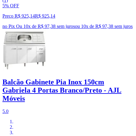
(1)
5% OFF
Preço R$ 925,14
R$
925
,
14
no Pix
Ou 10x de R$ 97,38 sem juros
ou
10
x de
R$ 97,38
sem juros
Balcão Gabinete Pia Inox 150cm
Gabriela 4 Portas Branco/Preto - AJL
Móveis
5.0