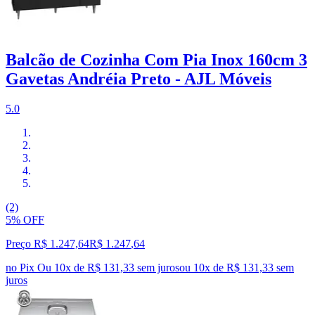
Balcão de Cozinha Com Pia Inox 160cm 3
Gavetas Andréia Preto - AJL Móveis
5.0
(2)
5% OFF
Preço R$ 1.247,64
R$
1.247
,
64
no Pix
Ou 10x de R$ 131,33 sem juros
ou
10
x de
R$ 131,33
sem
juros