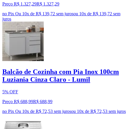
Preço R$ 1.327,29
R$
1.327
,
29
no Pix
Ou 10x de R$ 139,72 sem juros
ou
10
x de
R$ 139,72
sem
juros
Balcão de Cozinha com Pia Inox 100cm
Luziania Cinza Claro - Lumil
5% OFF
Preço R$ 688,99
R$
688
,
99
no Pix
Ou 10x de R$ 72,53 sem juros
ou
10
x de
R$ 72,53
sem juros