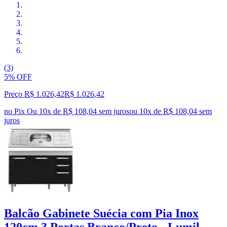
(3)
5% OFF
Preço R$ 1.026,42
R$
1.026
,
42
no Pix
Ou 10x de R$ 108,04 sem juros
ou
10
x de
R$ 108,04
sem
juros
Balcão Gabinete Suécia com Pia Inox