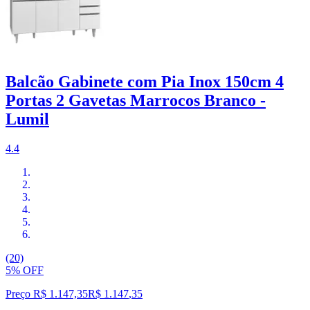
Balcão Gabinete com Pia Inox 150cm 4
Portas 2 Gavetas Marrocos Branco -
Lumil
4.4
(20)
5% OFF
Preço R$ 1.147,35
R$
1.147
,
35