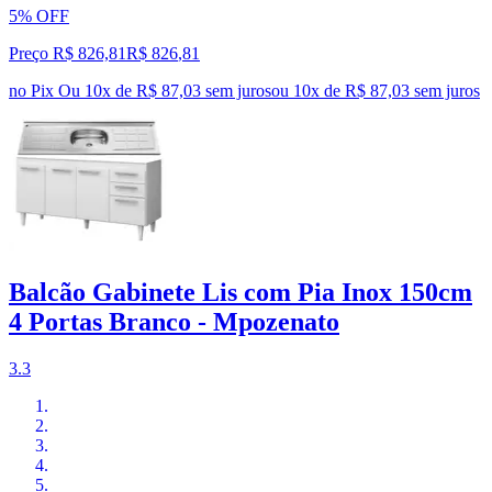
5% OFF
Preço R$ 826,81
R$
826
,
81
no Pix
Ou 10x de R$ 87,03 sem juros
ou
10
x de
R$ 87,03
sem juros
Balcão Gabinete Lis com Pia Inox 150cm
4 Portas Branco - Mpozenato
3.3