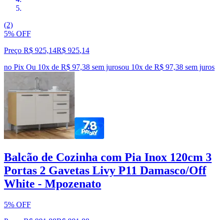
(2)
5% OFF
Preço R$ 925,14
R$
925
,
14
no Pix
Ou 10x de R$ 97,38 sem juros
ou
10
x de
R$ 97,38
sem juros
Balcão de Cozinha com Pia Inox 120cm 3
Portas 2 Gavetas Livy P11 Damasco/Off
White - Mpozenato
5% OFF