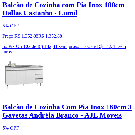
Balcão de Cozinha com Pia Inox 180cm
Dallas Castanho - Lumil
5% OFF
Preço R$ 1.352,88
R$
1.352
,
88
no Pix
Ou 10x de R$ 142,41 sem juros
ou
10
x de
R$ 142,41
sem
juros
Balcão de Cozinha Com Pia Inox 160cm 3
Gavetas Andréia Branco - AJL Móveis
5% OFF