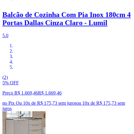
Balcão de Cozinha Com Pia Inox 180cm 4
Portas Dallas Cinza Claro - Lumil
5.0
(2)
5% OFF
Preço R$ 1.669,46
R$
1.669
,
46
no Pix
Ou 10x de R$ 175,73 sem juros
ou
10
x de
R$ 175,73
sem
juros