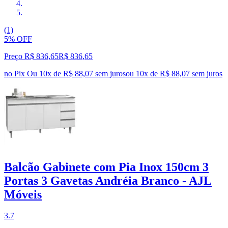
(1)
5% OFF
Preço R$ 836,65
R$
836
,
65
no Pix
Ou 10x de R$ 88,07 sem juros
ou
10
x de
R$ 88,07
sem juros
Balcão Gabinete com Pia Inox 150cm 3
Portas 3 Gavetas Andréia Branco - AJL
Móveis
3.7