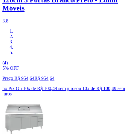
120cm 3 Portas Branco/Preto - Lumil
Móveis
3.8
(4)
5% OFF
Preço R$ 954,64
R$
954
,
64
no Pix
Ou 10x de R$ 100,49 sem juros
ou
10
x de
R$ 100,49
sem
juros