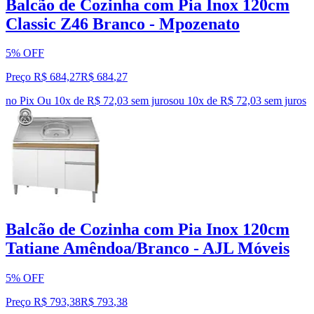
Balcão de Cozinha com Pia Inox 120cm
Classic Z46 Branco - Mpozenato
5% OFF
Preço R$ 684,27
R$
684
,
27
no Pix
Ou 10x de R$ 72,03 sem juros
ou
10
x de
R$ 72,03
sem juros
Balcão de Cozinha com Pia Inox 120cm
Tatiane Amêndoa/Branco - AJL Móveis
5% OFF
Preço R$ 793,38
R$
793
,
38