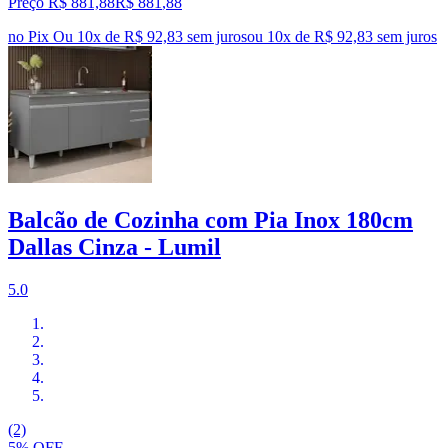
Preço R$ 881,88
R$
881
,
88
no Pix
Ou 10x de R$ 92,83 sem juros
ou
10
x de
R$ 92,83
sem juros
Balcão de Cozinha com Pia Inox 180cm
Dallas Cinza - Lumil
5.0
(2)
5% OFF