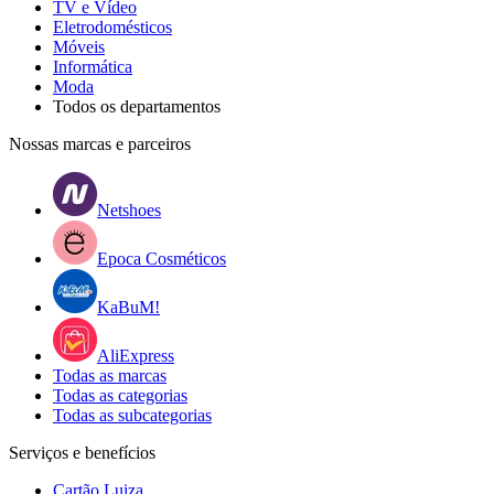
TV e Vídeo
Eletrodomésticos
Móveis
Informática
Moda
Todos os departamentos
Nossas marcas e parceiros
Netshoes
Epoca Cosméticos
KaBuM!
AliExpress
Todas as marcas
Todas as categorias
Todas as subcategorias
Serviços e benefícios
Cartão Luiza