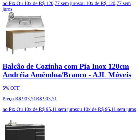
no Pix
Ou 10x de R$ 120,77 sem juros
ou
10
x de
R$ 120,77
sem
juros
Balcão de Cozinha com Pia Inox 120cm
Andréia Amêndoa/Branco - AJL Móveis
5% OFF
Preço R$ 903,51
R$
903
,
51
no Pix
Ou 10x de R$ 95,11 sem juros
ou
10
x de
R$ 95,11
sem juros