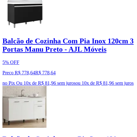
Balcão de Cozinha Com Pia Inox 120cm 3
Portas Manu Preto - AJL Móveis
5% OFF
Preço R$ 778,64
R$
778
,
64
no Pix
Ou 10x de R$ 81,96 sem juros
ou
10
x de
R$ 81,96
sem juros