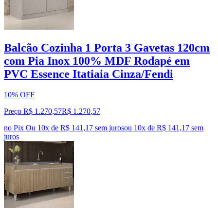
Balcão Cozinha 1 Porta 3 Gavetas 120cm
com Pia Inox 100% MDF Rodapé em
PVC Essence Itatiaia Cinza/Fendi
10% OFF
Preço R$ 1.270,57
R$
1.270
,
57
no Pix
Ou 10x de R$ 141,17 sem juros
ou
10
x de
R$ 141,17
sem
juros