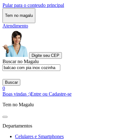
Pular para o conteudo principal
Tem no magalu
Atendimento
Digite seu CEP
Buscar no Magalu
Buscar
0
Boas vindas :)
Entre ou Cadastre-se
Tem no Magalu
Departamentos
Celulares e Smartphones