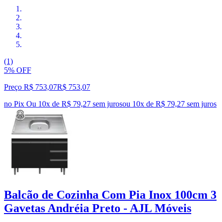
(1)
5% OFF
Preço R$ 753,07
R$
753
,
07
no Pix
Ou 10x de R$ 79,27 sem juros
ou
10
x de
R$ 79,27
sem juros
Balcão de Cozinha Com Pia Inox 100cm 3
Gavetas Andréia Preto - AJL Móveis