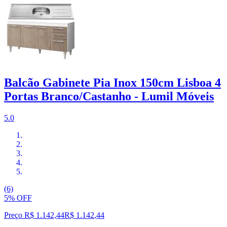
Balcão Gabinete Pia Inox 150cm Lisboa 4
Portas Branco/Castanho - Lumil Móveis
5.0
(6)
5% OFF
Preço R$ 1.142,44
R$
1.142
,
44