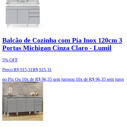
Balcão de Cozinha com Pia Inox 120cm 3
Portas Michigan Cinza Claro - Lumil
5% OFF
Preço R$ 915,31
R$
915
,
31
no Pix
Ou 10x de R$ 96,35 sem juros
ou
10
x de
R$ 96,35
sem juros