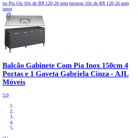
no Pix
Ou 10x de R$ 120,26 sem juros
ou
10
x de
R$ 120,26
sem
juros
Balcão Gabinete Com Pia Inox 150cm 4
Portas e 1 Gaveta Gabriela Cinza - AJL
Móveis
5.0