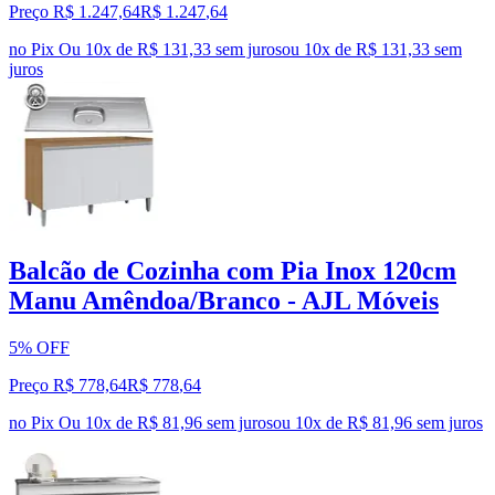
Preço R$ 1.247,64
R$
1.247
,
64
no Pix
Ou 10x de R$ 131,33 sem juros
ou
10
x de
R$ 131,33
sem
juros
Balcão de Cozinha com Pia Inox 120cm
Manu Amêndoa/Branco - AJL Móveis
5% OFF
Preço R$ 778,64
R$
778
,
64
no Pix
Ou 10x de R$ 81,96 sem juros
ou
10
x de
R$ 81,96
sem juros