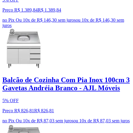
Preço R$ 1.389,84
R$
1.389
,
84
no Pix
Ou 10x de R$ 146,30 sem juros
ou
10
x de
R$ 146,30
sem
juros
Balcão de Cozinha Com Pia Inox 100cm 3
Gavetas Andréia Branco - AJL Móveis
5% OFF
Preço R$ 826,81
R$
826
,
81
no Pix
Ou 10x de R$ 87,03 sem juros
ou
10
x de
R$ 87,03
sem juros