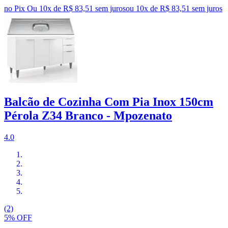
no Pix
Ou 10x de R$ 83,51 sem juros
ou
10
x de
R$ 83,51
sem juros
Balcão de Cozinha Com Pia Inox 150cm
Pérola Z34 Branco - Mpozenato
4.0
(2)
5% OFF