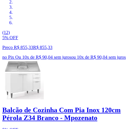
(12)
5% OFF
Preço R$ 855,33
R$
855
,
33
no Pix
Ou 10x de R$ 90,04 sem juros
ou
10
x de
R$ 90,04
sem juros
Balcão de Cozinha Com Pia Inox 120cm
Pérola Z34 Branco - Mpozenato