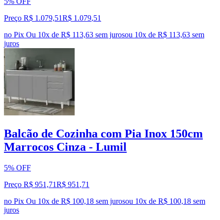
5% OFF
Preço R$ 1.079,51
R$
1.079
,
51
no Pix
Ou 10x de R$ 113,63 sem juros
ou
10
x de
R$ 113,63
sem
juros
Balcão de Cozinha com Pia Inox 150cm
Marrocos Cinza - Lumil
5% OFF
Preço R$ 951,71
R$
951
,
71
no Pix
Ou 10x de R$ 100,18 sem juros
ou
10
x de
R$ 100,18
sem
juros