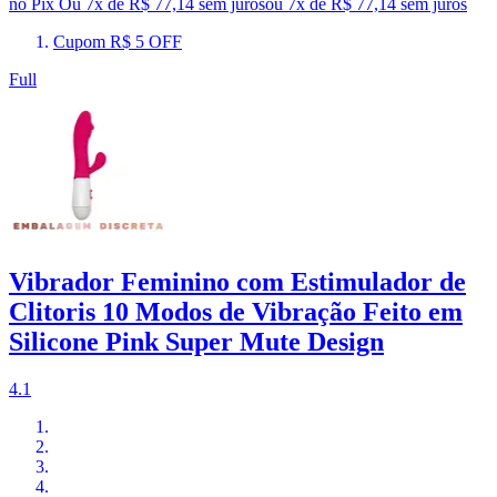
no Pix
Ou 7x de R$ 77,14 sem juros
ou
7
x de
R$ 77,14
sem juros
Cupom R$ 5 OFF
Full
Vibrador Feminino com Estimulador de
Clitoris 10 Modos de Vibração Feito em
Silicone Pink Super Mute Design
4.1