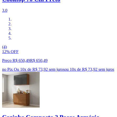
3.0
(4)
12% OFF
Preço R$ 650,49
R$
650
,
49
no Pix
Ou 10x de R$ 73,92 sem juros
ou
10
x de
R$ 73,92
sem juros