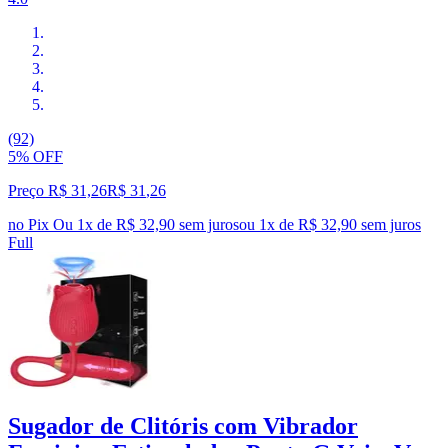
(92)
5% OFF
Preço R$ 31,26
R$
31
,
26
no Pix
Ou 1x de R$ 32,90 sem juros
ou
1
x de
R$ 32,90
sem juros
Full
Sugador de Clitóris com Vibrador