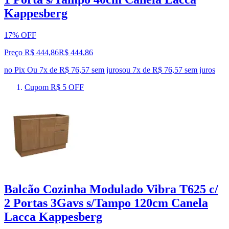
Kappesberg
17% OFF
Preço R$ 444,86
R$
444
,
86
no Pix
Ou 7x de R$ 76,57 sem juros
ou
7
x de
R$ 76,57
sem juros
Cupom R$ 5 OFF
Balcão Cozinha Modulado Vibra T625 c/
2 Portas 3Gavs s/Tampo 120cm Canela
Lacca Kappesberg