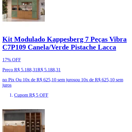
Kit Modulado Kappesberg 7 Peças Vibra
C7P109 Canela/Verde Pistache Lacca
17% OFF
Preço R$ 5.188,31
R$
5.188
,
31
no Pix
Ou 10x de R$ 625,10 sem juros
ou
10
x de
R$ 625,10
sem
juros
Cupom R$ 5 OFF