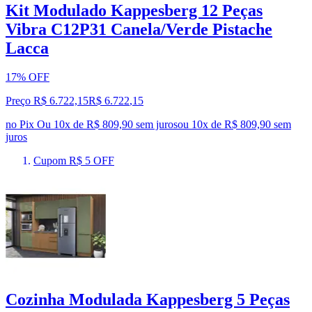
Kit Modulado Kappesberg 12 Peças
Vibra C12P31 Canela/Verde Pistache
Lacca
17% OFF
Preço R$ 6.722,15
R$
6.722
,
15
no Pix
Ou 10x de R$ 809,90 sem juros
ou
10
x de
R$ 809,90
sem
juros
Cupom R$ 5 OFF
Cozinha Modulada Kappesberg 5 Peças