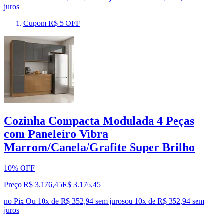
juros
Cupom R$ 5 OFF
Cozinha Compacta Modulada 4 Peças
com Paneleiro Vibra
Marrom/Canela/Grafite Super Brilho
10% OFF
Preço R$ 3.176,45
R$
3.176
,
45
no Pix
Ou 10x de R$ 352,94 sem juros
ou
10
x de
R$ 352,94
sem
juros