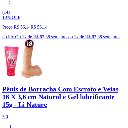
(14)
10% OFF
Preço R$ 56,14
R$
56
,
14
no Pix
Ou 1x de R$ 62,38 sem juros
ou
1
x de
R$ 62,38
sem juros
Pênis de Borracha Com Escroto e Veias
16 X 3,6 cm Natural e Gel lubrificante
15g - Li Nature
5.0