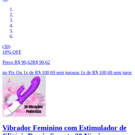
(30)
10% OFF
Preço R$ 90,62
R$
90
,
62
no Pix
Ou 1x de R$ 100,69 sem juros
ou
1
x de
R$ 100,69
sem juros
Vibrador Feminino com Estimulador de