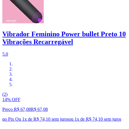
Vibrador Feminino Power bullet Preto 10
Vibrações Recarregável
5.0
(2)
14% OFF
Preço R$ 67,08
R$
67
,
08
no Pix
Ou 1x de R$ 74,10 sem juros
ou
1
x de
R$ 74,10
sem juros