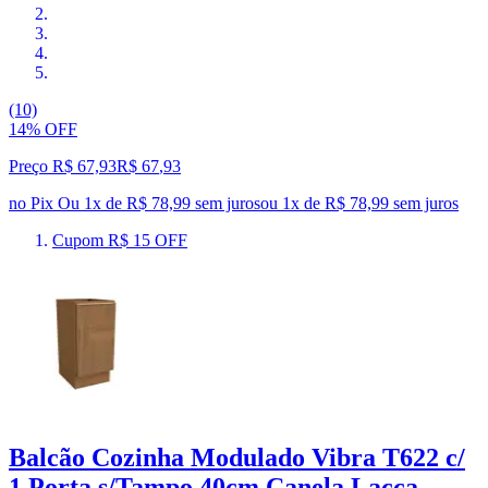
(10)
14% OFF
Preço R$ 67,93
R$
67
,
93
no Pix
Ou 1x de R$ 78,99 sem juros
ou
1
x de
R$ 78,99
sem juros
Cupom R$ 15 OFF
Balcão Cozinha Modulado Vibra T622 c/
1 Porta s/Tampo 40cm Canela Lacca