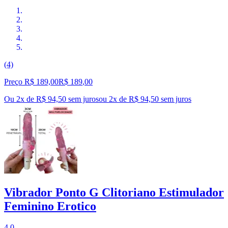
(4)
Preço R$ 189,00
R$
189
,
00
Ou 2x de R$ 94,50 sem juros
ou
2
x de
R$ 94,50
sem juros
Vibrador Ponto G Clitoriano Estimulador
Feminino Erotico
4.0