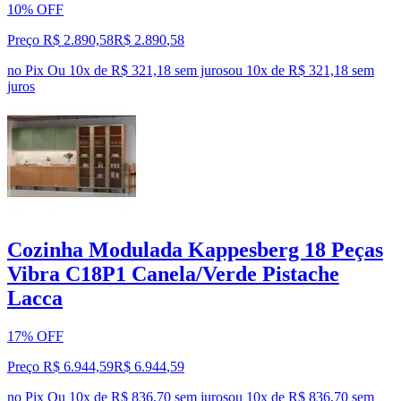
10% OFF
Preço R$ 2.890,58
R$
2.890
,
58
no Pix
Ou 10x de R$ 321,18 sem juros
ou
10
x de
R$ 321,18
sem
juros
Cozinha Modulada Kappesberg 18 Peças
Vibra C18P1 Canela/Verde Pistache
Lacca
17% OFF
Preço R$ 6.944,59
R$
6.944
,
59
no Pix
Ou 10x de R$ 836,70 sem juros
ou
10
x de
R$ 836,70
sem