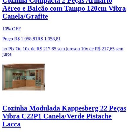
Cozinha Compacta 2 Peças Armário
Aéreo e Balcão com Tampo 120cm Vibra
Canela/Grafite
10% OFF
Preço R$ 1.958,81
R$
1.958
,
81
no Pix
Ou 10x de R$ 217,65 sem juros
ou
10
x de
R$ 217,65
sem
juros
Cozinha Modulada Kappesberg 22 Peças
Vibra C22P1 Canela/Verde Pistache
Lacca