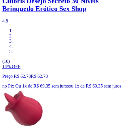
Clitóris Desejo Secreto 30 Níveis
Brinquedo Erótico Sex Shop
4.8
(10)
14% OFF
Preço R$ 62,78
R$
62
,
78
no Pix
Ou 1x de R$ 69,35 sem juros
ou
1
x de
R$ 69,35
sem juros