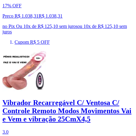
17% OFF
Preço R$ 1.038,31
R$
1.038
,
31
no Pix
Ou 10x de R$ 125,10 sem juros
ou
10
x de
R$ 125,10
sem
juros
Cupom R$ 5 OFF
Vibrador Recarregável C/ Ventosa C/
Controle Remoto Modos Movimentos Vai
e Vem e vibração 25CmX4,5
3.0