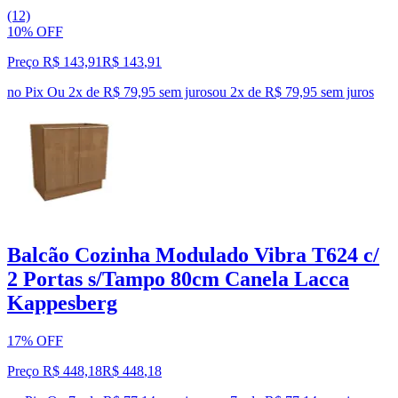
(12)
10% OFF
Preço R$ 143,91
R$
143
,
91
no Pix
Ou 2x de R$ 79,95 sem juros
ou
2
x de
R$ 79,95
sem juros
Balcão Cozinha Modulado Vibra T624 c/
2 Portas s/Tampo 80cm Canela Lacca
Kappesberg
17% OFF
Preço R$ 448,18
R$
448
,
18