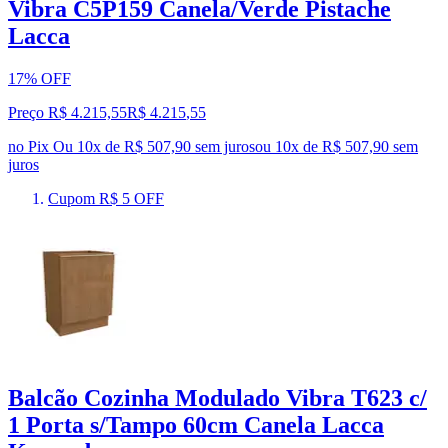
Vibra C5P159 Canela/Verde Pistache
Lacca
17% OFF
Preço R$ 4.215,55
R$
4.215
,
55
no Pix
Ou 10x de R$ 507,90 sem juros
ou
10
x de
R$ 507,90
sem
juros
Cupom R$ 5 OFF
Balcão Cozinha Modulado Vibra T623 c/
1 Porta s/Tampo 60cm Canela Lacca