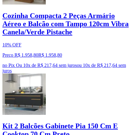
Cozinha Compacta 2 Peças Armário
Aéreo e Balcão com Tampo 120cm Vibra
Canela/Verde Pistache
10% OFF
Preço R$ 1.958,80
R$
1.958
,
80
no Pix
Ou 10x de R$ 217,64 sem juros
ou
10
x de
R$ 217,64
sem
juros
Kit 2 Balcões Gabinete Pia 150 Cm E
Cooktop 70 Cm Preto