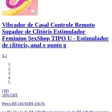
Vibrador de Casal Controle Remoto
Sugador de Clitóris Estimulador
Feminino SexShop TIPO U - Estimulador
de clitóris, anal e ponto g
4.1
(18)
10% OFF
Preço R$ 116,91
R$
116
,
91