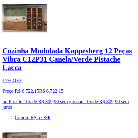
Cozinha Modulada Kappesberg 12 Peças
Vibra C12P31 Canela/Verde Pistache
Lacca
17% OFF
Preço R$ 6.722,15
R$
6.722
,
15
no Pix
Ou 10x de R$ 809,90 sem juros
ou
10
x de
R$ 809,90
sem
juros
Cupom R$ 5 OFF