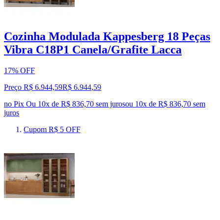
Cozinha Modulada Kappesberg 18 Peças
Vibra C18P1 Canela/Grafite Lacca
17% OFF
Preço R$ 6.944,59
R$
6.944
,
59
no Pix
Ou 10x de R$ 836,70 sem juros
ou
10
x de
R$ 836,70
sem
juros
Cupom R$ 5 OFF