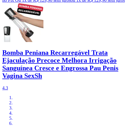
no Pix
Ou 1x de R$ 129,90 sem juros
ou
1
x de
R$ 129,90
sem juros
Bomba Peniana Recarregável Trata
Ejaculação Precoce Melhora Irrigação
Sanguínea Cresce e Engrossa Pau Penis
Vagina SexSh
4.3