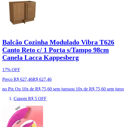
Balcão Cozinha Modulado Vibra T626
Canto Reto c/ 1 Porta s/Tampo 98cm
Canela Lacca Kappesberg
17% OFF
Preço R$ 627,46
R$
627
,
46
no Pix
Ou 10x de R$ 75,60 sem juros
ou
10
x de
R$ 75,60
sem juros
Cupom R$ 5 OFF