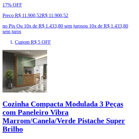
17% OFF
Preço R$ 11.900,52
R$
11.900
,
52
no Pix
Ou 10x de R$ 1.433,80 sem juros
ou
10
x de
R$ 1.433,80
sem juros
Cupom R$ 5 OFF
Cozinha Compacta Modulada 3 Peças
com Paneleiro Vibra
Marrom/Canela/Verde Pistache Super
Brilho