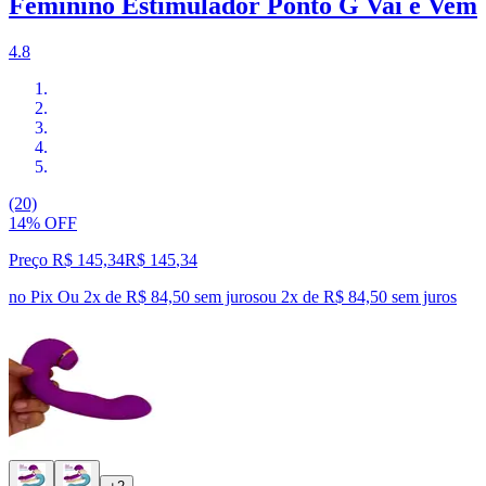
Feminino Estimulador Ponto G Vai e Vem
4.8
(20)
14% OFF
Preço R$ 145,34
R$
145
,
34
no Pix
Ou 2x de R$ 84,50 sem juros
ou
2
x de
R$ 84,50
sem juros