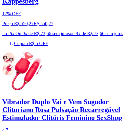
Kappesberg
17% OFF
Preço R$ 550,27
R$
550
,
27
no Pix
Ou 9x de R$ 73,66 sem juros
ou
9
x de
R$ 73,66
sem juros
Cupom R$ 5 OFF
Vibrador Duplo Vai e Vem Sugador
Clitoriano Rosa Pulsação Recarregável
Estimulador Clitóris Feminino SexShop
4.7