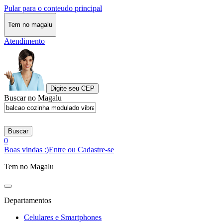
Pular para o conteudo principal
Tem no magalu
Atendimento
Digite seu CEP
Buscar no Magalu
Buscar
0
Boas vindas :)
Entre ou Cadastre-se
Tem no Magalu
Departamentos
Celulares e Smartphones