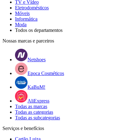
TV e Vídeo
Eletrodomésticos
Móveis
Informática
Moda
Todos os departamentos
Nossas marcas e parceiros
Netshoes
Epoca Cosméticos
KaBuM!
AliExpress
Todas as marcas
Todas as categorias
Todas as subcategorias
Serviços e benefícios
Cartão Luiza