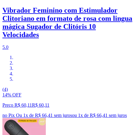
Vibrador Feminino com Estimulador
Clitoriano em formato de rosa com lingua
mágica Sugador de Clitóris 10
Velocidades
5.0
(4)
14% OFF
Preço R$ 60,11
R$
60
,
11
no Pix
Ou 1x de R$ 66,41 sem juros
ou
1
x de
R$ 66,41
sem juros