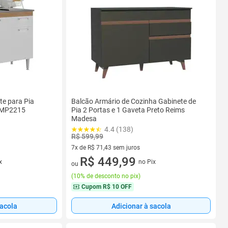
te para Pia
Balcão Armário de Cozinha Gabinete de
s MP2215
Pia 2 Portas e 1 Gaveta Preto Reims
Madesa
4.4 (138)
R$ 599,99
7x de R$ 71,43 sem juros
7 vez de R$ 71,43 sem juros
R$ 449,99
x
no Pix
ou
(
10% de desconto no pix
)
Cupom
R$ 10 OFF
sacola
Adicionar à sacola