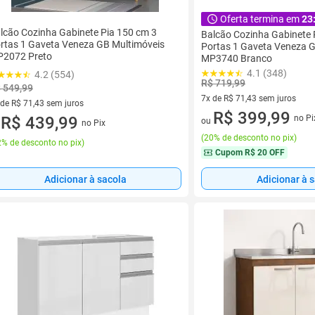
Oferta termina em
23
lcão Cozinha Gabinete Pia 150 cm 3
Balcão Cozinha Gabinete 
rtas 1 Gaveta Veneza GB Multimóveis
Portas 1 Gaveta Veneza 
2072 Preto
MP3740 Branco
4.1 (348)
4.2 (554)
R$ 719,99
 549,99
7x de R$ 71,43 sem juros
 de R$ 71,43 sem juros
7 vez de R$ 71,43 sem juros
R$ 399,99
ez de R$ 71,43 sem juros
R$ 439,99
no Pi
ou
no Pix
u
(
20% de desconto no pix
)
% de desconto no pix
)
Cupom
R$ 20 OFF
Adicionar à sacola
Adicionar à 