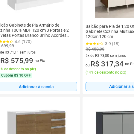
lcão Gabinete de Pia Armário de
Balcão para Pia de 1,20 O
zinha 100% MDF 120 cm 3 Portas e 2
Gabinete Cozinha Multius
vetas Portas Branco Brilho Acordes
120cm 120 cm
adesa
4.6 (170)
3.9 (18)
 699,99
R$ 450,00
 de R$ 71,11 sem juros
5x de R$ 73,80 sem juros
ez de R$ 71,11 sem juros
R$ 575,99
no Pix
5 vez de R$ 73,80 sem juros
R$ 317,34
u
no Pi
ou
% de desconto no pix
)
(
14% de desconto no pix
)
Cupom
R$ 10 OFF
Adicionar à 
Adicionar à sacola