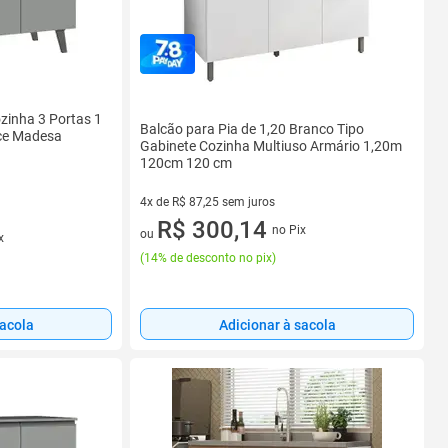
zinha 3 Portas 1
Balcão para Pia de 1,20 Branco Tipo
ce Madesa
Gabinete Cozinha Multiuso Armário 1,20m
120cm 120 cm
4x de R$ 87,25 sem juros
4 vez de R$ 87,25 sem juros
R$ 300,14
no Pix
ou
x
(
14% de desconto no pix
)
sacola
Adicionar à sacola