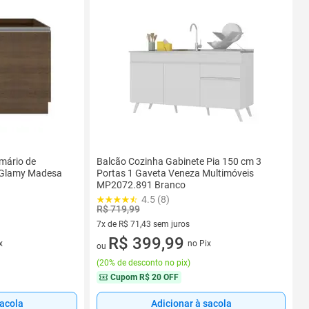
rmário de
Balcão Cozinha Gabinete Pia 150 cm 3
 Glamy Madesa
Portas 1 Gaveta Veneza Multimóveis
MP2072.891 Branco
4.5 (8)
R$ 719,99
7x de R$ 71,43 sem juros
7 vez de R$ 71,43 sem juros
R$ 399,99
x
no Pix
ou
(
20% de desconto no pix
)
Cupom
R$ 20 OFF
sacola
Adicionar à sacola