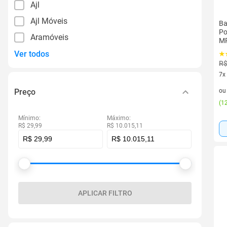
Ajl
Ajl Móveis
Ba
Po
Aramóveis
MP
Ver todos
R$
7x
7 v
Preço
o
(
12
Mínimo:
Máximo:
R$ 29,99
R$ 10.015,11
APLICAR FILTRO