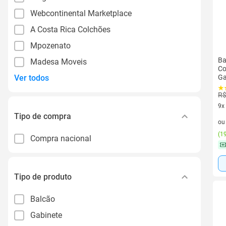
Webcontinental Marketplace
A Costa Rica Colchões
Mpozenato
Ba
Madesa Moveis
Co
Ver todos
Ga
R$
9x
Tipo de compra
9 v
o
(
19
Compra nacional
Tipo de produto
Balcão
Gabinete