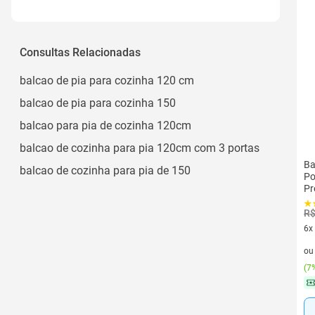
1 Porta
Ver todos
Clássico
1 Porta de Abrir
Moderno
Consultas Relacionadas
2
Rústico
Ver todos
balcao de pia para cozinha 120 cm
balcao de pia para cozinha 150
balcao para pia de cozinha 120cm
balcao de cozinha para pia 120cm com 3 portas
Ba
balcao de cozinha para pia de 150
Po
Pr
R$
6x
6 v
o
(
7%