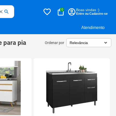
0
Boas vindas :)
Entre ou Cadastre-se
Atendimento
e para pia
Ordenar por