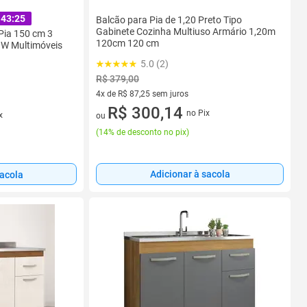
:43:24
Balcão para Pia de 1,20 Preto Tipo
Gabinete Cozinha Multiuso Armário 1,20m
Pia 150 cm 3
120cm 120 cm
GW Multimóveis
5.0 (2)
R$ 379,00
4x de R$ 87,25 sem juros
4 vez de R$ 87,25 sem juros
R$ 300,14
no Pix
x
ou
(
14% de desconto no pix
)
Adicionar à sacola
sacola