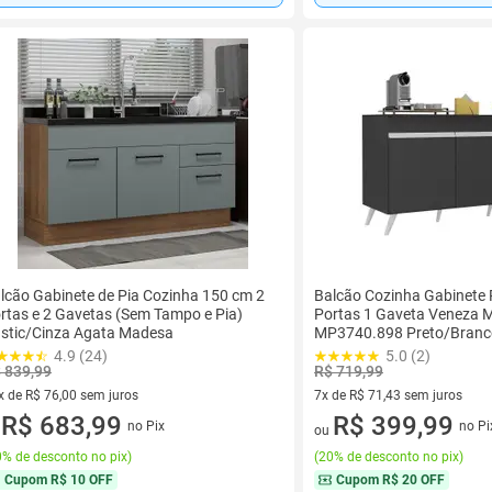
lcão Gabinete de Pia Cozinha 150 cm 2
Balcão Cozinha Gabinete 
rtas e 2 Gavetas (Sem Tampo e Pia)
Portas 1 Gaveta Veneza M
stic/Cinza Agata Madesa
MP3740.898 Preto/Branc
4.9 (24)
5.0 (2)
 839,99
R$ 719,99
x de R$ 76,00 sem juros
7x de R$ 71,43 sem juros
vez de R$ 76,00 sem juros
R$ 683,99
7 vez de R$ 71,43 sem juros
R$ 399,99
no Pix
no Pi
u
ou
% de desconto no pix
)
(
20% de desconto no pix
)
Cupom
R$ 10 OFF
Cupom
R$ 20 OFF