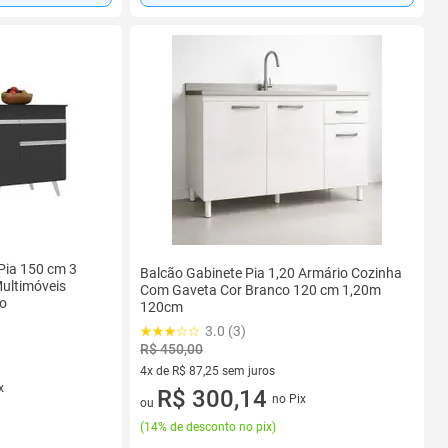
Pia 150 cm 3
Balcão Gabinete Pia 1,20 Armário Cozinha
ultimóveis
Com Gaveta Cor Branco 120 cm 1,20m
o
120cm
3.0 (3)
R$ 450,00
4x de R$ 87,25 sem juros
x
4 vez de R$ 87,25 sem juros
R$ 300,14
no Pix
ou
(
14% de desconto no pix
)