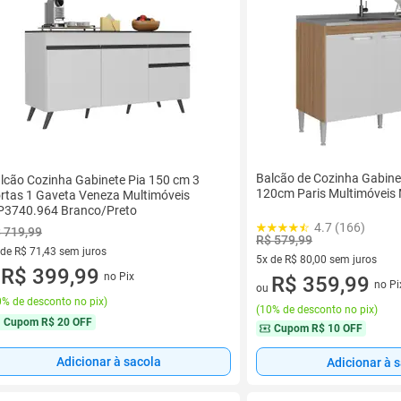
Balcão de Cozinha Gabine
lcão Cozinha Gabinete Pia 150 cm 3
120cm Paris Multimóvei
rtas 1 Gaveta Veneza Multimóveis
3740.964 Branco/Preto
4.7 (166)
 719,99
R$ 579,99
 de R$ 71,43 sem juros
5x de R$ 80,00 sem juros
ez de R$ 71,43 sem juros
R$ 399,99
no Pix
5 vez de R$ 80,00 sem juros
R$ 359,99
u
no Pi
ou
% de desconto no pix
)
(
10% de desconto no pix
)
Cupom
R$ 20 OFF
Cupom
R$ 10 OFF
Adicionar à sacola
Adicionar à 