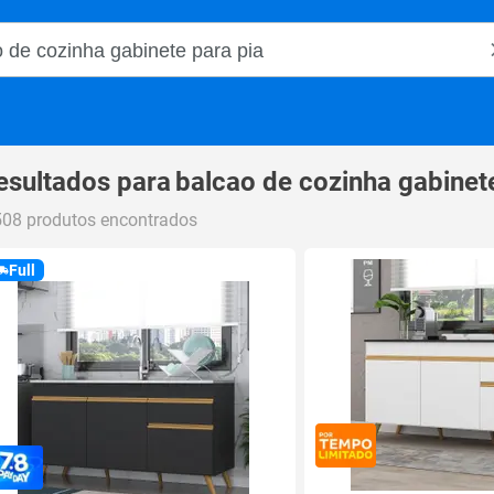
o Magalu
esultados para
balcao de cozinha gabinet
508 produtos encontrados
Full