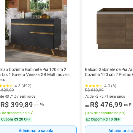
lcão Cozinha Gabinete Pia 120 cm 2
Balcão Gabinete de Pia A
rtas 1 Gaveta Veneza GB Multimóveis
Cozinha 120 cm 2 Portas
eto
4.3 (492)
4.0 (8)
 629,99
R$ 619,99
 de R$ 71,67 sem juros
7x de R$ 75,71 sem juros
ez de R$ 71,67 sem juros
R$ 399,89
7 vez de R$ 75,71 sem juros
R$ 476,99
no Pix
no Pi
u
ou
 de desconto no pix
)
(
10% de desconto no pix
)
Cupom
R$ 20 OFF
Cupom
R$ 10 OFF
Adicionar à sacola
Adicionar à 