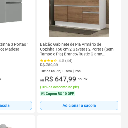
zinha 3 Portas 1
Balcão Gabinete de Pia Armário de
ice Madesa
Cozinha 150 cm 2 Gavetas 2 Portas (Sem
Tampo e Pia) Branco/Rustic Glamy
Madesa
4.5 (44)
R$ 789,99
10x de R$ 72,00 sem juros
10 vez de R$ 72,00 sem juros
R$ 647,99
x
no Pix
ou
(
10% de desconto no pix
)
Cupom
R$ 10 OFF
sacola
Adicionar à sacola