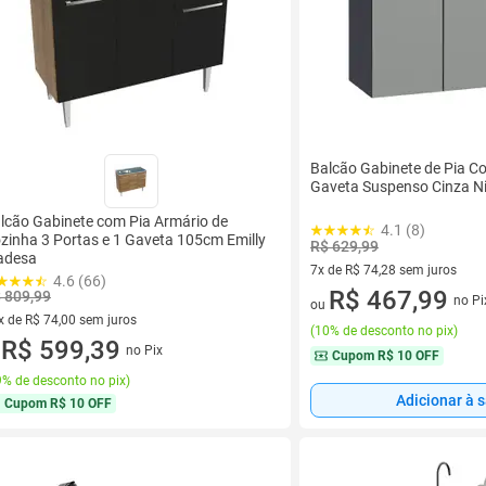
Balcão Gabinete de Pia Co
Gaveta Suspenso Cinza N
lcão Gabinete com Pia Armário de
4.1 (8)
zinha 3 Portas e 1 Gaveta 105cm Emilly
R$ 629,99
adesa
7x de R$ 74,28 sem juros
4.6 (66)
7 vez de R$ 74,28 sem juros
R$ 467,99
 809,99
no Pi
ou
x de R$ 74,00 sem juros
(
10% de desconto no pix
)
vez de R$ 74,00 sem juros
R$ 599,39
no Pix
u
Cupom
R$ 10 OFF
% de desconto no pix
)
Adicionar à 
Cupom
R$ 10 OFF