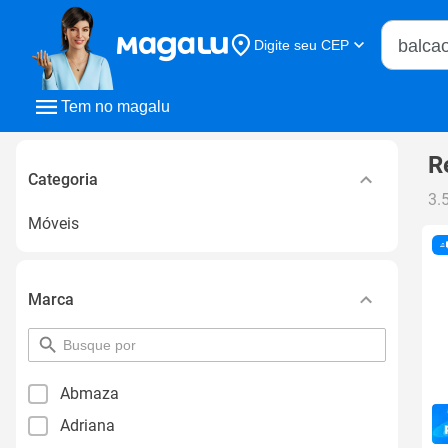
Buscar n
Digite seu CEP
Buscar
Tem no magalu
R
Categoria
3.
Móveis
Marca
pesquisar
por
filtro
Abmaza
Adriana