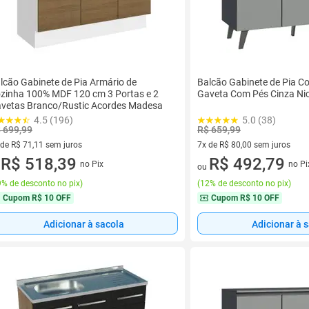
lcão Gabinete de Pia Armário de
Balcão Gabinete de Pia Co
zinha 100% MDF 120 cm 3 Portas e 2
Gaveta Com Pés Cinza Ni
vetas Branco/Rustic Acordes Madesa
4.5 (196)
5.0 (38)
 699,99
R$ 659,99
 de R$ 71,11 sem juros
7x de R$ 80,00 sem juros
ez de R$ 71,11 sem juros
R$ 518,39
7 vez de R$ 80,00 sem juros
R$ 492,79
no Pix
no Pi
u
ou
% de desconto no pix
)
(
12% de desconto no pix
)
Cupom
R$ 10 OFF
Cupom
R$ 10 OFF
Adicionar à sacola
Adicionar à 