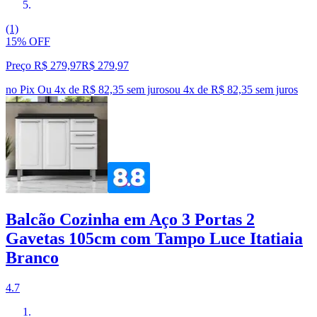
(1)
15% OFF
Preço R$ 279,97
R$
279
,
97
no Pix
Ou 4x de R$ 82,35 sem juros
ou
4
x de
R$ 82,35
sem juros
Balcão Cozinha em Aço 3 Portas 2
Gavetas 105cm com Tampo Luce Itatiaia
Branco
4.7