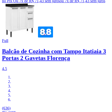
no Pix
Ou 7x de R$ 71,43 sem juros
ou
7
x de
R$ 71,43
sem juros
Full
Balcão de Cozinha com Tampo Itatiaia 3
Portas 2 Gavetas Florença
4.5
(636)