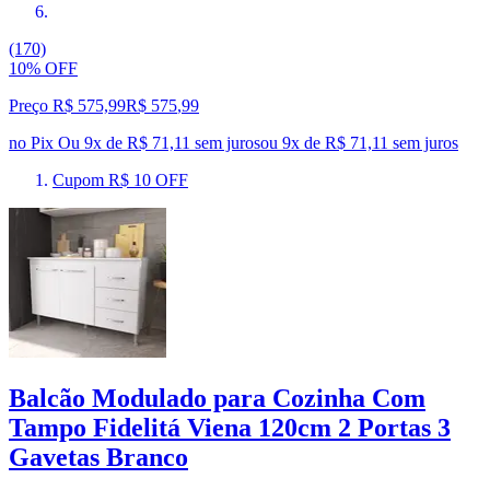
(170)
10% OFF
Preço R$ 575,99
R$
575
,
99
no Pix
Ou 9x de R$ 71,11 sem juros
ou
9
x de
R$ 71,11
sem juros
Cupom R$ 10 OFF
Balcão Modulado para Cozinha Com
Tampo Fidelitá Viena 120cm 2 Portas 3
Gavetas Branco