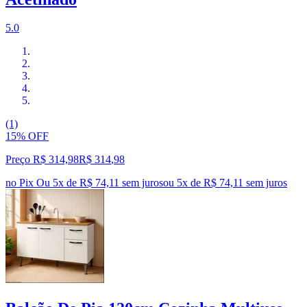
5.0
(1)
15% OFF
Preço R$ 314,98
R$
314
,
98
no Pix
Ou 5x de R$ 74,11 sem juros
ou
5
x de
R$ 74,11
sem juros