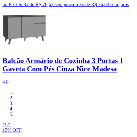
no Pix
Ou 3x de R$ 76,63 sem juros
ou
3
x de
R$ 76,63
sem juros
Balcão Armário de Cozinha 3 Portas 1
Gaveta Com Pés Cinza Nice Madesa
4.8
(32)
15% OFF