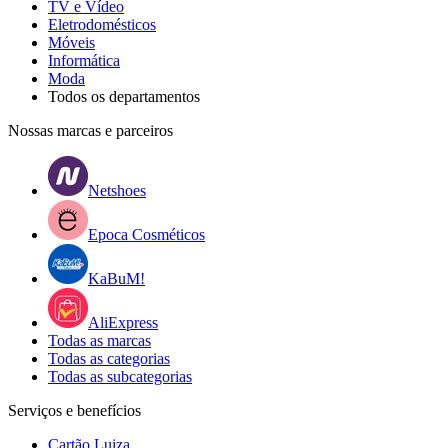
TV e Vídeo
Eletrodomésticos
Móveis
Informática
Moda
Todos os departamentos
Nossas marcas e parceiros
Netshoes
Epoca Cosméticos
KaBuM!
AliExpress
Todas as marcas
Todas as categorias
Todas as subcategorias
Serviços e benefícios
Cartão Luiza