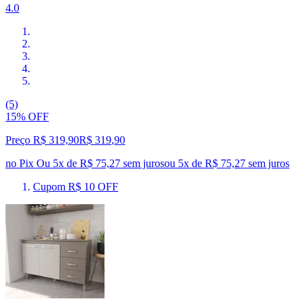
4.0
(5)
15% OFF
Preço R$ 319,90
R$
319
,
90
no Pix
Ou 5x de R$ 75,27 sem juros
ou
5
x de
R$ 75,27
sem juros
Cupom R$ 10 OFF