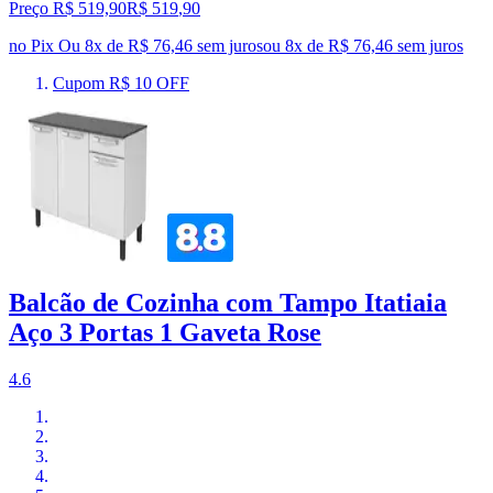
Preço R$ 519,90
R$
519
,
90
no Pix
Ou 8x de R$ 76,46 sem juros
ou
8
x de
R$ 76,46
sem juros
Cupom R$ 10 OFF
Balcão de Cozinha com Tampo Itatiaia
Aço 3 Portas 1 Gaveta Rose
4.6