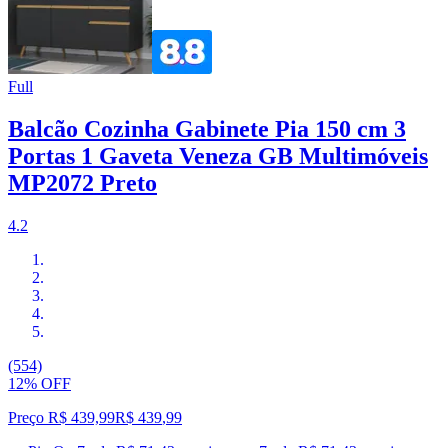
Full
Balcão Cozinha Gabinete Pia 150 cm 3
Portas 1 Gaveta Veneza GB Multimóveis
MP2072 Preto
4.2
(554)
12% OFF
Preço R$ 439,99
R$
439
,
99