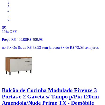
(9)
15% OFF
Preço R$ 499,98
R$
499
,
98
no Pix
Ou 8x de R$ 73,53 sem juros
ou
8
x de
R$ 73,53
sem juros
Balcão de Cozinha Modulado Firenze 3
Portas e 2 Gaveta s/ Tampo p/Pia 120cm
Amendola/Nude Prime TX - Demóbile