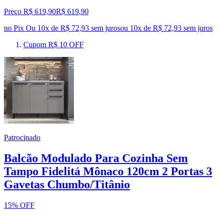
Preço R$ 619,90
R$
619
,
90
no Pix
Ou 10x de R$ 72,93 sem juros
ou
10
x de
R$ 72,93
sem juros
Cupom R$ 10 OFF
Patrocinado
Balcão Modulado Para Cozinha Sem
Tampo Fidelitá Mônaco 120cm 2 Portas 3
Gavetas Chumbo/Titânio
15% OFF