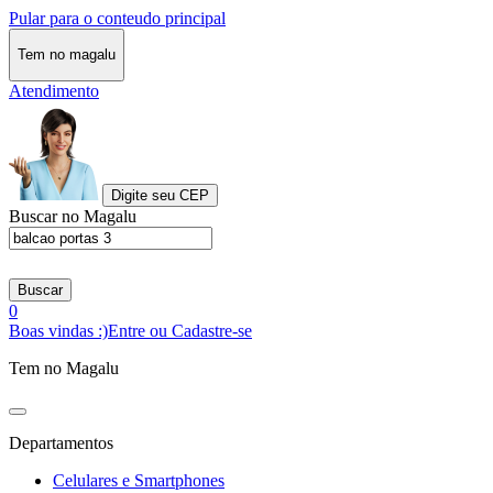
Pular para o conteudo principal
Tem no magalu
Atendimento
Digite seu CEP
Buscar no Magalu
Buscar
0
Boas vindas :)
Entre ou Cadastre-se
Tem no Magalu
Departamentos
Celulares e Smartphones