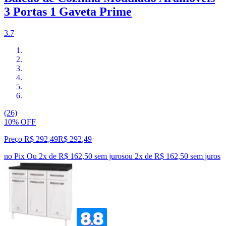
3 Portas 1 Gaveta Prime
3.7
(26)
10% OFF
Preço R$ 292,49
R$
292
,
49
no Pix
Ou 2x de R$ 162,50 sem juros
ou
2
x de
R$ 162,50
sem juros