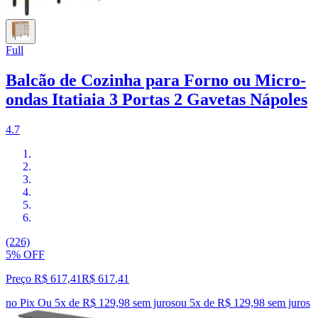
Full
Balcão de Cozinha para Forno ou Micro-
ondas Itatiaia 3 Portas 2 Gavetas Nápoles
4.7
(226)
5% OFF
Preço R$ 617,41
R$
617
,
41
no Pix
Ou 5x de R$ 129,98 sem juros
ou
5
x de
R$ 129,98
sem juros