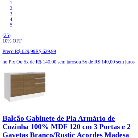
(25)
10% OFF
Preço R$ 629,99
R$
629
,
99
no Pix
Ou 5x de R$ 140,00 sem juros
ou
5
x de
R$ 140,00
sem juros
Balcão Gabinete de Pia Armário de
Cozinha 100% MDF 120 cm 3 Portas e 2
Gavetas Branco/Rustic Acordes Madesa