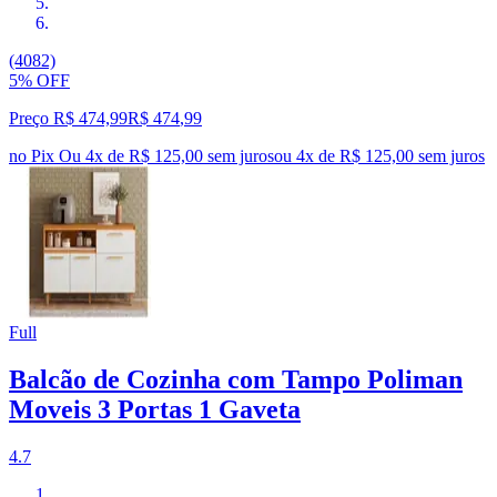
(4082)
5% OFF
Preço R$ 474,99
R$
474
,
99
no Pix
Ou 4x de R$ 125,00 sem juros
ou
4
x de
R$ 125,00
sem juros
Full
Balcão de Cozinha com Tampo Poliman
Moveis 3 Portas 1 Gaveta
4.7