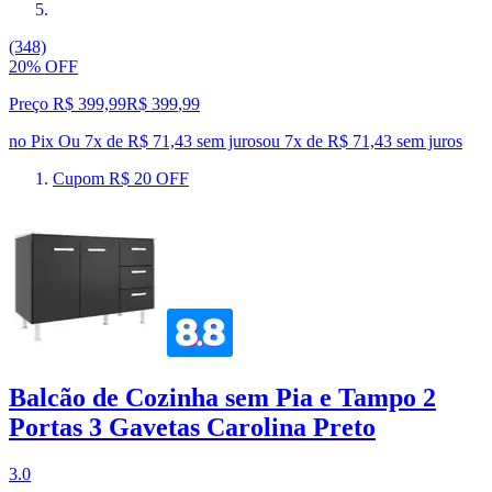
(348)
20% OFF
Preço R$ 399,99
R$
399
,
99
no Pix
Ou 7x de R$ 71,43 sem juros
ou
7
x de
R$ 71,43
sem juros
Cupom R$ 20 OFF
Balcão de Cozinha sem Pia e Tampo 2
Portas 3 Gavetas Carolina Preto
3.0