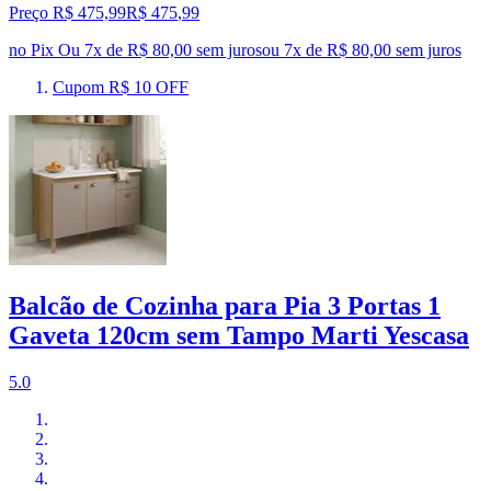
Preço R$ 475,99
R$
475
,
99
no Pix
Ou 7x de R$ 80,00 sem juros
ou
7
x de
R$ 80,00
sem juros
Cupom R$ 10 OFF
Balcão de Cozinha para Pia 3 Portas 1
Gaveta 120cm sem Tampo Marti Yescasa
5.0