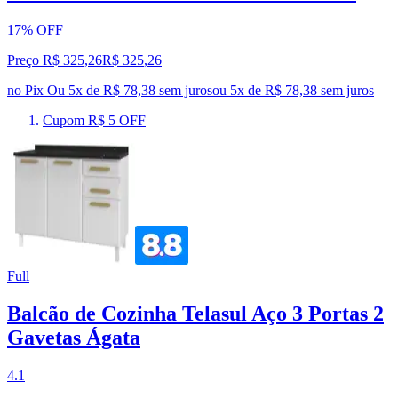
17% OFF
Preço R$ 325,26
R$
325
,
26
no Pix
Ou 5x de R$ 78,38 sem juros
ou
5
x de
R$ 78,38
sem juros
Cupom R$ 5 OFF
Full
Balcão de Cozinha Telasul Aço 3 Portas 2
Gavetas Ágata
4.1