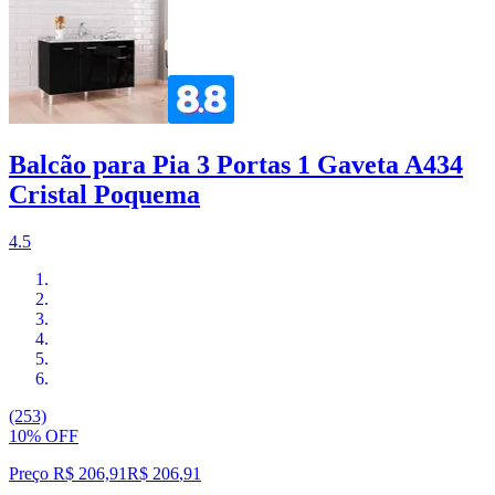
Balcão para Pia 3 Portas 1 Gaveta A434
Cristal Poquema
4.5
(253)
10% OFF
Preço R$ 206,91
R$
206
,
91