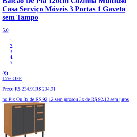
Balcão De Pia 120cm Cozinha Multiuso
Casa Serviço Móveis 3 Portas 1 Gaveta
sem Tampo
5.0
(6)
15% OFF
Preço R$ 234,91
R$
234
,
91
no Pix
Ou 3x de R$ 92,12 sem juros
ou
3
x de
R$ 92,12
sem juros