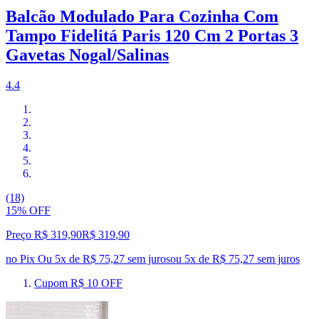
Balcão Modulado Para Cozinha Com
Tampo Fidelitá Paris 120 Cm 2 Portas 3
Gavetas Nogal/Salinas
4.4
(18)
15% OFF
Preço R$ 319,90
R$
319
,
90
no Pix
Ou 5x de R$ 75,27 sem juros
ou
5
x de
R$ 75,27
sem juros
Cupom R$ 10 OFF