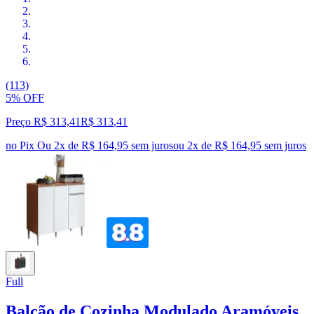
(113)
5% OFF
Preço R$ 313,41
R$
313
,
41
no Pix
Ou 2x de R$ 164,95 sem juros
ou
2
x de
R$ 164,95
sem juros
Full
Balcão de Cozinha Modulado Aramóveis