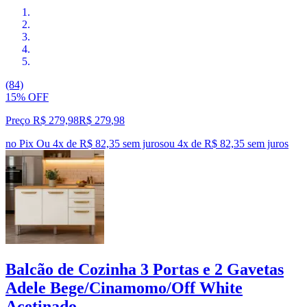
(84)
15% OFF
Preço R$ 279,98
R$
279
,
98
no Pix
Ou 4x de R$ 82,35 sem juros
ou
4
x de
R$ 82,35
sem juros
Balcão de Cozinha 3 Portas e 2 Gavetas
Adele Bege/Cinamomo/Off White
Acetinado