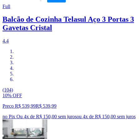
Full
Balcão de Cozinha Telasul Aço 3 Portas 3
Gavetas Cristal
4.4
(104)
10% OFF
Preço R$ 539,99
R$
539
,
99
no Pix
Ou 4x de R$ 150,00 sem juros
ou
4
x de
R$ 150,00
sem juros