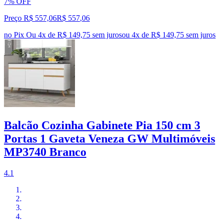
7% OFF
Preço R$ 557,06
R$
557
,
06
no Pix
Ou 4x de R$ 149,75 sem juros
ou
4
x de
R$ 149,75
sem juros
Balcão Cozinha Gabinete Pia 150 cm 3
Portas 1 Gaveta Veneza GW Multimóveis
MP3740 Branco
4.1