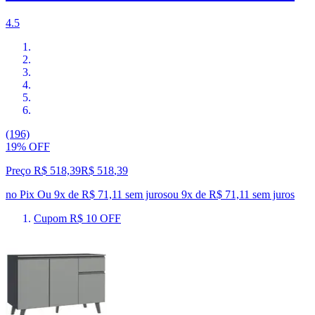
4.5
(196)
19% OFF
Preço R$ 518,39
R$
518
,
39
no Pix
Ou 9x de R$ 71,11 sem juros
ou
9
x de
R$ 71,11
sem juros
Cupom R$ 10 OFF