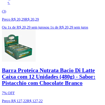
(3)
Preço R$ 20,29
R$
20
,
29
Ou 1x de R$ 20,29 sem juros
ou
1
x de
R$ 20,29
sem juros
Barra Proteica Nutrata Bacio Di Latte
Caixa com 12 Unidades (480g) - Sabor:
Pistacchio com Chocolate Branco
7% OFF
Preço R$ 127,22
R$
127
,
22