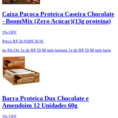
Caixa Paçoca Proteica Caseira Chocolate
- BoomMix (Zero Açúcar)(13g proteína)
5% OFF
Preço R$ 56,91
R$
56
,
91
no Pix
Ou 1x de R$ 59,90 sem juros
ou
1
x de
R$ 59,90
sem juros
Barra Proteica Dux Chocolate e
Amendoim 12 Unidades 60g
5% OFF