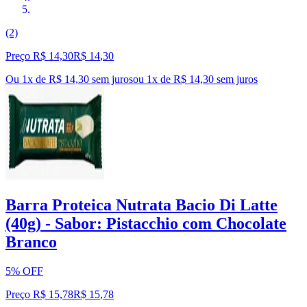
(2)
Preço R$ 14,30
R$
14
,
30
Ou 1x de R$ 14,30 sem juros
ou
1
x de
R$ 14,30
sem juros
Barra Proteica Nutrata Bacio Di Latte
(40g) - Sabor: Pistacchio com Chocolate
Branco
5% OFF
Preço R$ 15,78
R$
15
,
78