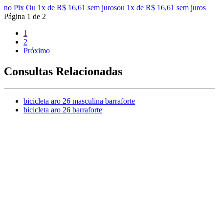
no Pix
Ou 1x de R$ 16,61 sem juros
ou
1
x de
R$ 16,61
sem juros
Página
1
de
2
1
2
Próximo
Consultas Relacionadas
bicicleta aro 26 masculina barraforte
bicicleta aro 26 barraforte