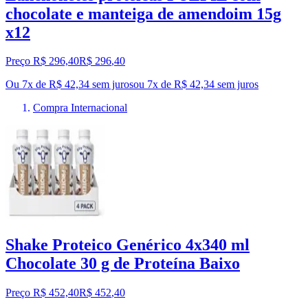
chocolate e manteiga de amendoim 15g
x12
Preço R$ 296,40
R$
296
,
40
Ou 7x de R$ 42,34 sem juros
ou
7
x de
R$ 42,34
sem juros
Compra Internacional
Shake Proteico Genérico 4x340 ml
Chocolate 30 g de Proteína Baixo
Preço R$ 452,40
R$
452
,
40