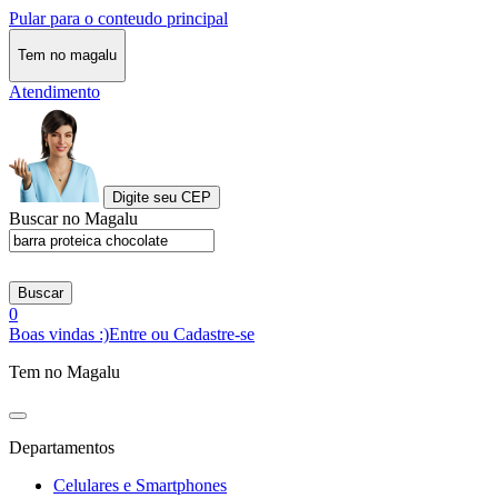
Pular para o conteudo principal
Tem no magalu
Atendimento
Digite seu CEP
Buscar no Magalu
Buscar
0
Boas vindas :)
Entre ou Cadastre-se
Tem no Magalu
Departamentos
Celulares e Smartphones