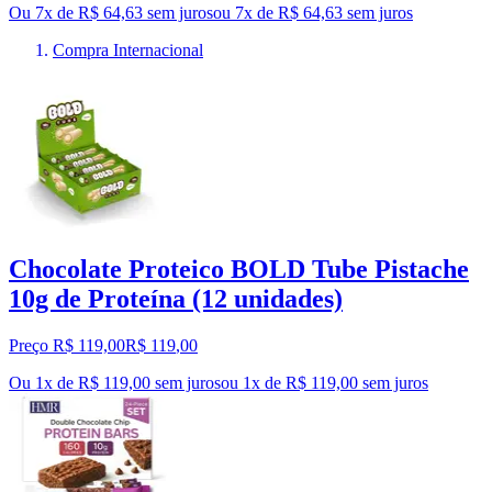
Ou 7x de R$ 64,63 sem juros
ou
7
x de
R$ 64,63
sem juros
Compra Internacional
Chocolate Proteico BOLD Tube Pistache
10g de Proteína (12 unidades)
Preço R$ 119,00
R$
119
,
00
Ou 1x de R$ 119,00 sem juros
ou
1
x de
R$ 119,00
sem juros