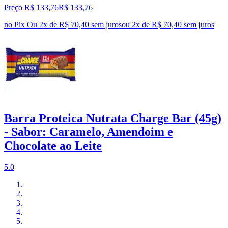
Preço R$ 133,76
R$
133
,
76
no Pix
Ou 2x de R$ 70,40 sem juros
ou
2
x de
R$ 70,40
sem juros
Barra Proteica Nutrata Charge Bar (45g)
- Sabor: Caramelo, Amendoim e
Chocolate ao Leite
5.0