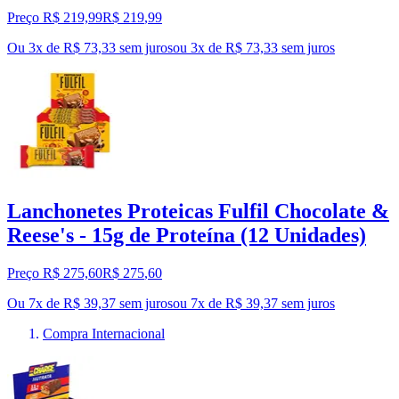
Preço R$ 219,99
R$
219
,
99
Ou 3x de R$ 73,33 sem juros
ou
3
x de
R$ 73,33
sem juros
Lanchonetes Proteicas Fulfil Chocolate &
Reese's - 15g de Proteína (12 Unidades)
Preço R$ 275,60
R$
275
,
60
Ou 7x de R$ 39,37 sem juros
ou
7
x de
R$ 39,37
sem juros
Compra Internacional