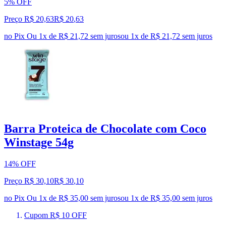
5% OFF
Preço R$ 20,63
R$
20
,
63
no Pix
Ou 1x de R$ 21,72 sem juros
ou
1
x de
R$ 21,72
sem juros
Barra Proteica de Chocolate com Coco
Winstage 54g
14% OFF
Preço R$ 30,10
R$
30
,
10
no Pix
Ou 1x de R$ 35,00 sem juros
ou
1
x de
R$ 35,00
sem juros
Cupom R$ 10 OFF