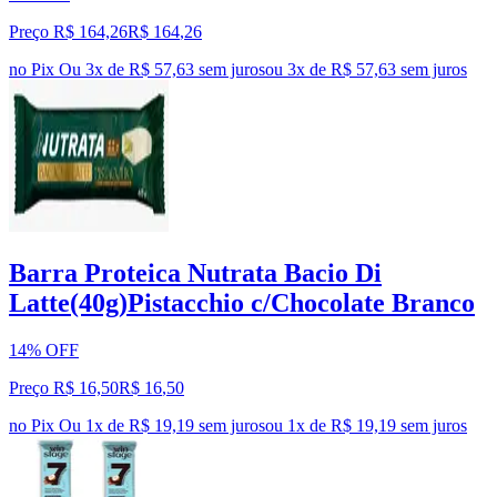
Preço R$ 164,26
R$
164
,
26
no Pix
Ou 3x de R$ 57,63 sem juros
ou
3
x de
R$ 57,63
sem juros
Barra Proteica Nutrata Bacio Di
Latte(40g)Pistacchio c/Chocolate Branco
14% OFF
Preço R$ 16,50
R$
16
,
50
no Pix
Ou 1x de R$ 19,19 sem juros
ou
1
x de
R$ 19,19
sem juros