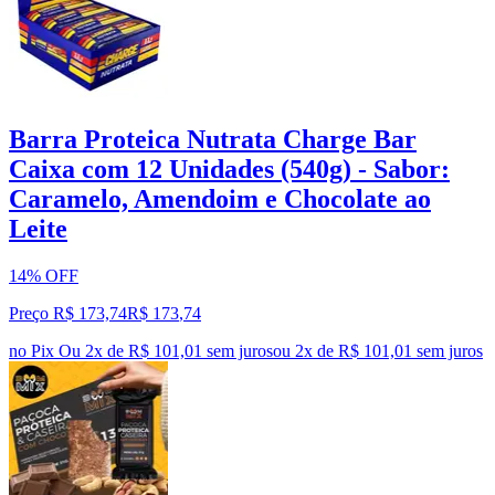
Barra Proteica Nutrata Charge Bar
Caixa com 12 Unidades (540g) - Sabor:
Caramelo, Amendoim e Chocolate ao
Leite
14% OFF
Preço R$ 173,74
R$
173
,
74
no Pix
Ou 2x de R$ 101,01 sem juros
ou
2
x de
R$ 101,01
sem juros