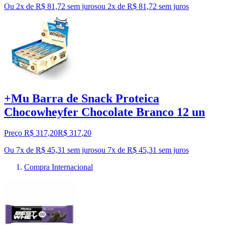
Ou 2x de R$ 81,72 sem juros
ou
2
x de
R$ 81,72
sem juros
+Mu Barra de Snack Proteica
Chocowheyfer Chocolate Branco 12 un
Preço R$ 317,20
R$
317
,
20
Ou 7x de R$ 45,31 sem juros
ou
7
x de
R$ 45,31
sem juros
Compra Internacional