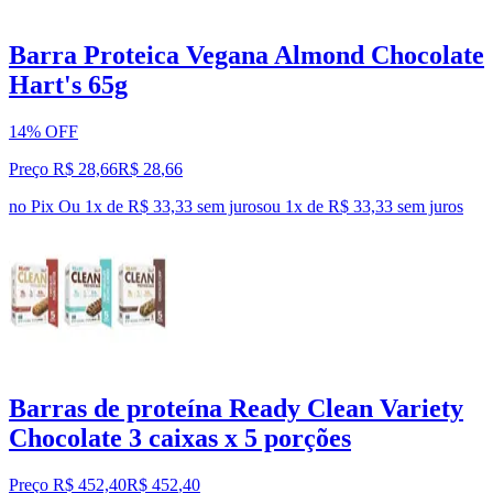
Barra Proteica Vegana Almond Chocolate
Hart's 65g
14% OFF
Preço R$ 28,66
R$
28
,
66
no Pix
Ou 1x de R$ 33,33 sem juros
ou
1
x de
R$ 33,33
sem juros
Barras de proteína Ready Clean Variety
Chocolate 3 caixas x 5 porções
Preço R$ 452,40
R$
452
,
40