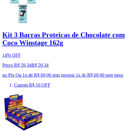
Kit 3 Barras Proteicas de Chocolate com
Coco Winstage 162g
14% OFF
Preço R$ 59,34
R$
59
,
34
no Pix
Ou 1x de R$ 69,00 sem juros
ou
1
x de
R$ 69,00
sem juros
Cupom R$ 10 OFF