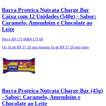
Barra Proteica Nutrata Charge Bar
Caixa com 12 Unidades (540g) - Sabor:
Caramelo, Amendoim e Chocolate ao
Leite
Preço R$ 171,60
R$
171
,
60
Ou 3x de R$ 57,20 sem juros
ou
3
x de
R$ 57,20
sem juros
Barra Proteica Nutrata Charge Bar (45g)
- Sabor: Caramelo, Amendoim e
Chocolate ao Leite