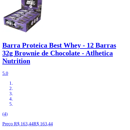
Barra Proteica Best Whey - 12 Barras
32g Brownie de Chocolate - Atlhetica
Nutrition
5.0
(4)
Preço R$ 163,44
R$
163
,
44