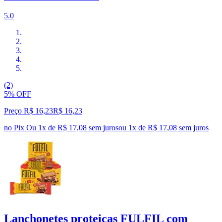
5.0
(2)
5% OFF
Preço R$ 16,23
R$
16
,
23
no Pix
Ou 1x de R$ 17,08 sem juros
ou
1
x de
R$ 17,08
sem juros
Lanchonetes proteicas FULFIL com