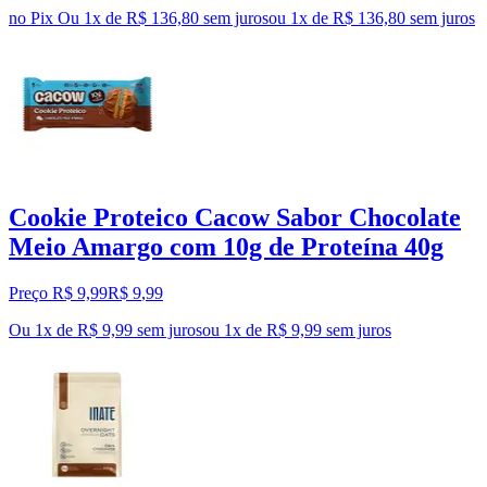
no Pix
Ou 1x de R$ 136,80 sem juros
ou
1
x de
R$ 136,80
sem juros
Cookie Proteico Cacow Sabor Chocolate
Meio Amargo com 10g de Proteína 40g
Preço R$ 9,99
R$
9
,
99
Ou 1x de R$ 9,99 sem juros
ou
1
x de
R$ 9,99
sem juros