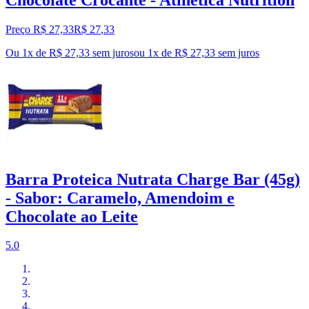
Preço R$ 27,33
R$
27
,
33
Ou 1x de R$ 27,33 sem juros
ou
1
x de
R$ 27,33
sem juros
Barra Proteica Nutrata Charge Bar (45g)
- Sabor: Caramelo, Amendoim e
Chocolate ao Leite
5.0