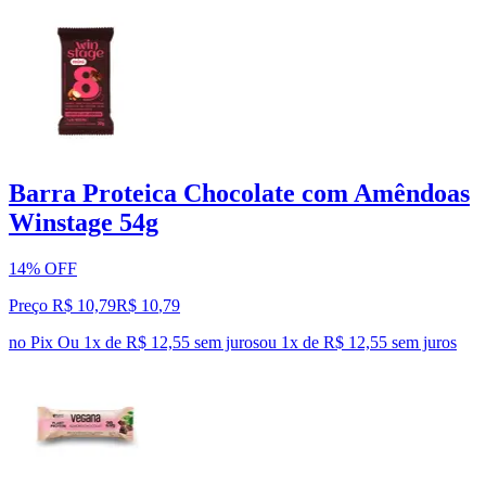
Barra Proteica Chocolate com Amêndoas
Winstage 54g
14% OFF
Preço R$ 10,79
R$
10
,
79
no Pix
Ou 1x de R$ 12,55 sem juros
ou
1
x de
R$ 12,55
sem juros