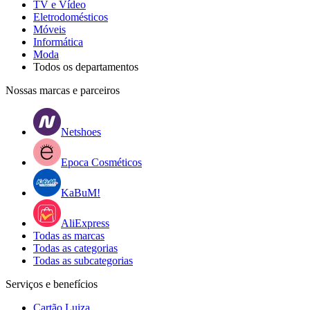
TV e Vídeo
Eletrodomésticos
Móveis
Informática
Moda
Todos os departamentos
Nossas marcas e parceiros
Netshoes
Epoca Cosméticos
KaBuM!
AliExpress
Todas as marcas
Todas as categorias
Todas as subcategorias
Serviços e benefícios
Cartão Luiza