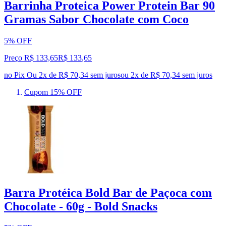
Barrinha Proteica Power Protein Bar 90
Gramas Sabor Chocolate com Coco
5% OFF
Preço R$ 133,65
R$
133
,
65
no Pix
Ou 2x de R$ 70,34 sem juros
ou
2
x de
R$ 70,34
sem juros
Cupom 15% OFF
Barra Protéica Bold Bar de Paçoca com
Chocolate - 60g - Bold Snacks