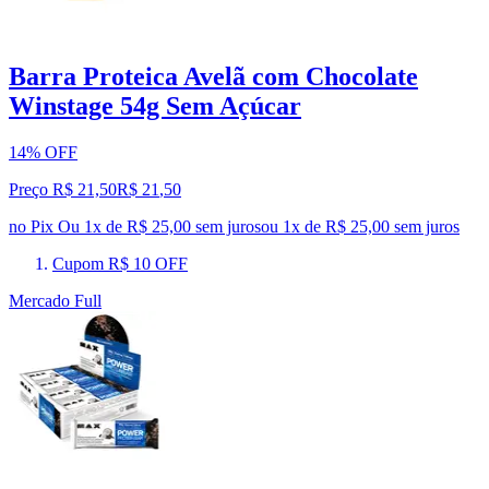
Barra Proteica Avelã com Chocolate
Winstage 54g Sem Açúcar
14% OFF
Preço R$ 21,50
R$
21
,
50
no Pix
Ou 1x de R$ 25,00 sem juros
ou
1
x de
R$ 25,00
sem juros
Cupom R$ 10 OFF
Mercado Full