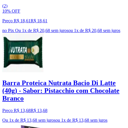
(2)
10% OFF
Preço R$ 18,61
R$
18
,
61
no Pix
Ou 1x de R$ 20,68 sem juros
ou
1
x de
R$ 20,68
sem juros
Barra Proteica Nutrata Bacio Di Latte
(40g) - Sabor: Pistacchio com Chocolate
Branco
Preço R$ 13,68
R$
13
,
68
Ou 1x de R$ 13,68 sem juros
ou
1
x de
R$ 13,68
sem juros