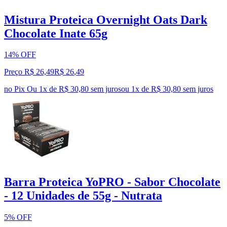
Mistura Proteica Overnight Oats Dark
Chocolate Inate 65g
14% OFF
Preço R$ 26,49
R$
26
,
49
no Pix
Ou 1x de R$ 30,80 sem juros
ou
1
x de
R$ 30,80
sem juros
Barra Proteica YoPRO - Sabor Chocolate
- 12 Unidades de 55g - Nutrata
5% OFF