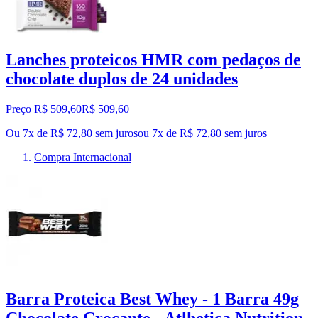
Lanches proteicos HMR com pedaços de
chocolate duplos de 24 unidades
Preço R$ 509,60
R$
509
,
60
Ou 7x de R$ 72,80 sem juros
ou
7
x de
R$ 72,80
sem juros
Compra Internacional
Barra Proteica Best Whey - 1 Barra 49g
Chocolate Crocante - Atlhetica Nutrition