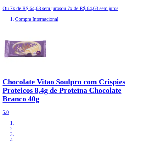
Ou 7x de R$ 64,63 sem juros
ou
7
x de
R$ 64,63
sem juros
Compra Internacional
Chocolate Vitao Soulpro com Crispies
Proteicos 8,4g de Proteína Chocolate
Branco 40g
5.0