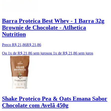
Barra Proteica Best Whey - 1 Barra 32g
Brownie de Chocolate - Atlhetica
Nutrition
Preço R$ 21,86
R$
21
,
86
Ou 1x de R$ 21,86 sem juros
ou
1
x de
R$ 21,86
sem juros
Shake Proteico Pea & Oats Emana Sabor
Chocolate com Avelã 450g