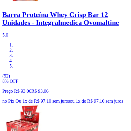
Barra Proteína Whey Crisp Bar 12
Unidades - Integralmedica Ovomaltine
5.0
(52)
8% OFF
Preço R$ 93,06
R$
93
,
06
no Pix
Ou 1x de R$ 97,10 sem juros
ou
1
x de
R$ 97,10
sem juros