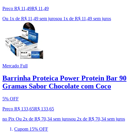
Preço R$ 11,49
R$
11
,
49
Ou 1x de R$ 11,49 sem juros
ou
1
x de
R$ 11,49
sem juros
Mercado Full
Barrinha Proteica Power Protein Bar 90
Gramas Sabor Chocolate com Coco
5% OFF
Preço R$ 133,65
R$
133
,
65
no Pix
Ou 2x de R$ 70,34 sem juros
ou
2
x de
R$ 70,34
sem juros
Cupom 15% OFF