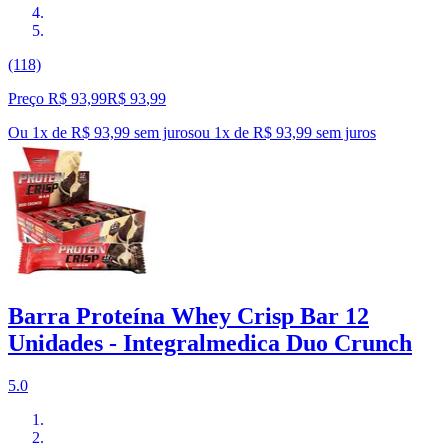
(118)
Preço R$ 93,99
R$
93
,
99
Ou 1x de R$ 93,99 sem juros
ou
1
x de
R$ 93,99
sem juros
Barra Proteína Whey Crisp Bar 12
Unidades - Integralmedica Duo Crunch
5.0