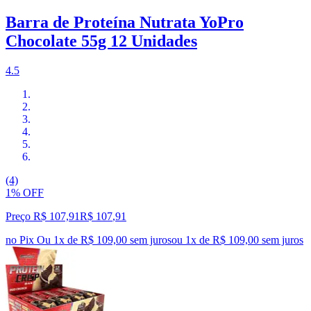
Barra de Proteína Nutrata YoPro
Chocolate 55g 12 Unidades
4.5
(4)
1% OFF
Preço R$ 107,91
R$
107
,
91
no Pix
Ou 1x de R$ 109,00 sem juros
ou
1
x de
R$ 109,00
sem juros