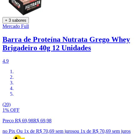
+ 3 sabores
Mercado Full
Barra de Proteína Nutrata Grego Whey
Brigadeiro 40g 12 Unidades
4.9
(20)
1% OFF
Preço R$ 69,98
R$
69
,
98
no Pix
Ou 1x de R$ 70,69 sem juros
ou
1
x de
R$ 70,69
sem juros