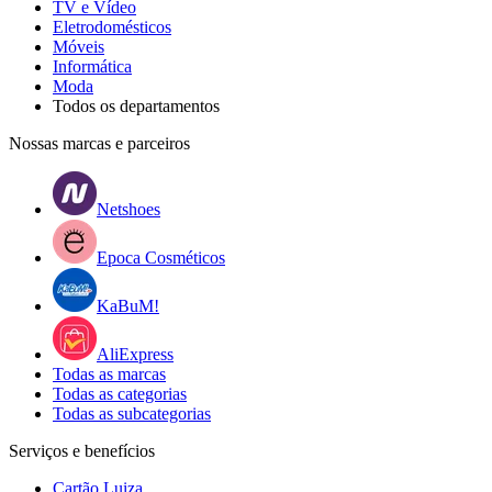
TV e Vídeo
Eletrodomésticos
Móveis
Informática
Moda
Todos os departamentos
Nossas marcas e parceiros
Netshoes
Epoca Cosméticos
KaBuM!
AliExpress
Todas as marcas
Todas as categorias
Todas as subcategorias
Serviços e benefícios
Cartão Luiza