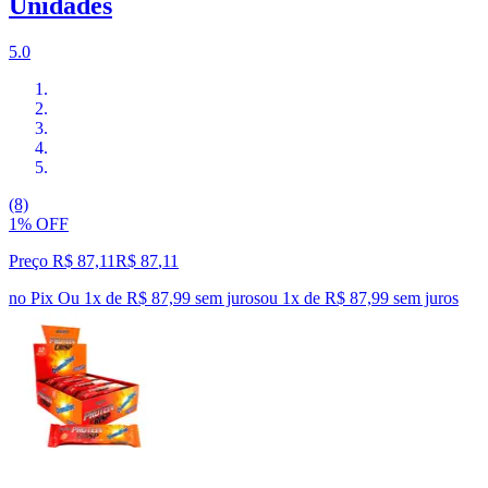
Unidades
5.0
(8)
1% OFF
Preço R$ 87,11
R$
87
,
11
no Pix
Ou 1x de R$ 87,99 sem juros
ou
1
x de
R$ 87,99
sem juros