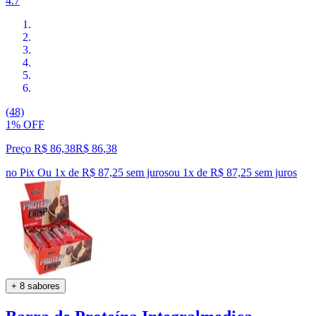
4.7
(48)
1% OFF
Preço R$ 86,38
R$
86
,
38
no Pix
Ou 1x de R$ 87,25 sem juros
ou
1
x de
R$ 87,25
sem juros
+ 8 sabores