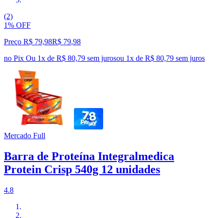
(2)
1% OFF
Preço R$ 79,98
R$
79
,
98
no Pix
Ou 1x de R$ 80,79 sem juros
ou
1
x de
R$ 80,79
sem juros
Mercado Full
Barra de Proteína Integralmedica
Protein Crisp 540g 12 unidades
4.8