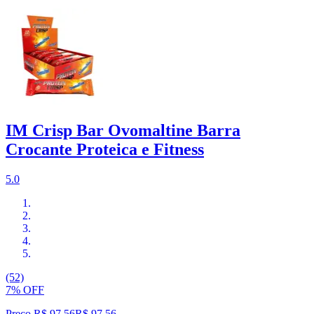
IM Crisp Bar Ovomaltine Barra
Crocante Proteica e Fitness
5.0
(52)
7% OFF
Preço R$ 97,56
R$
97
,
56