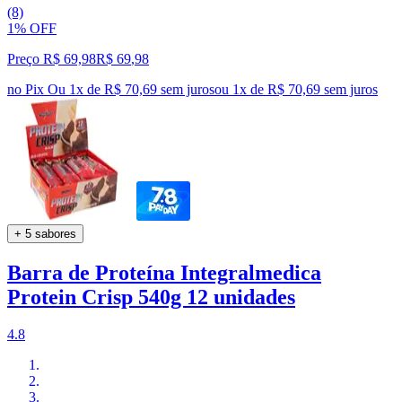
(8)
1% OFF
Preço R$ 69,98
R$
69
,
98
no Pix
Ou 1x de R$ 70,69 sem juros
ou
1
x de
R$ 70,69
sem juros
+ 5 sabores
Barra de Proteína Integralmedica
Protein Crisp 540g 12 unidades
4.8