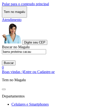
Pular para o conteudo principal
Tem no magalu
Atendimento
Digite seu CEP
Buscar no Magalu
Buscar
0
Boas vindas :)
Entre ou Cadastre-se
Tem no Magalu
Departamentos
Celulares e Smartphones