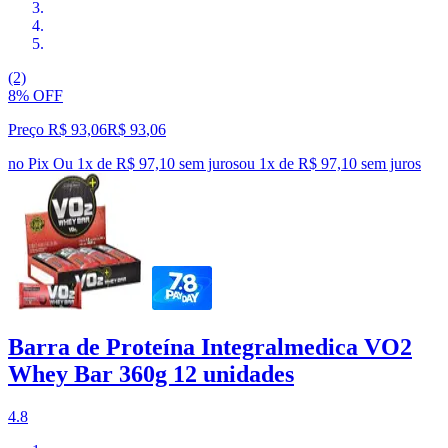
(2)
8% OFF
Preço R$ 93,06
R$
93
,
06
no Pix
Ou 1x de R$ 97,10 sem juros
ou
1
x de
R$ 97,10
sem juros
Barra de Proteína Integralmedica VO2
Whey Bar 360g 12 unidades
4.8