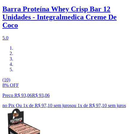
Barra Proteína Whey Crisp Bar 12
Unidades - Integralmedica Creme De
Coco
5.0
(10)
8% OFF
Preço R$ 93,06
R$
93
,
06
no Pix
Ou 1x de R$ 97,10 sem juros
ou
1
x de
R$ 97,10
sem juros