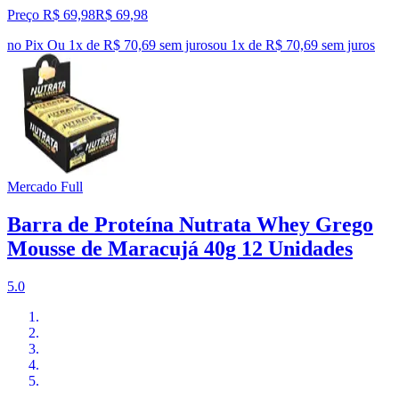
Preço R$ 69,98
R$
69
,
98
no Pix
Ou 1x de R$ 70,69 sem juros
ou
1
x de
R$ 70,69
sem juros
Mercado Full
Barra de Proteína Nutrata Whey Grego
Mousse de Maracujá 40g 12 Unidades
5.0