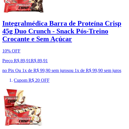
Integralmédica Barra de Proteína Crisp
45g Duo Crunch - Snack Pós-Treino
Crocante e Sem Açúcar
10% OFF
Preço R$ 89,91
R$
89
,
91
no Pix
Ou 1x de R$ 99,90 sem juros
ou
1
x de
R$ 99,90
sem juros
Cupom R$ 20 OFF