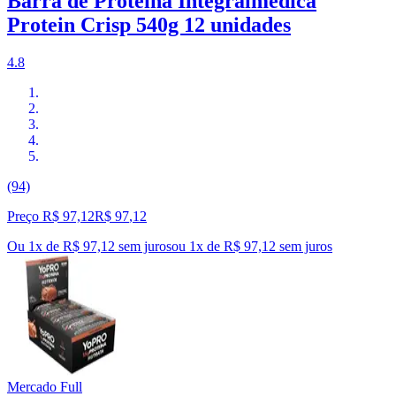
Barra de Proteína Integralmedica
Protein Crisp 540g 12 unidades
4.8
(94)
Preço R$ 97,12
R$
97
,
12
Ou 1x de R$ 97,12 sem juros
ou
1
x de
R$ 97,12
sem juros
Mercado Full