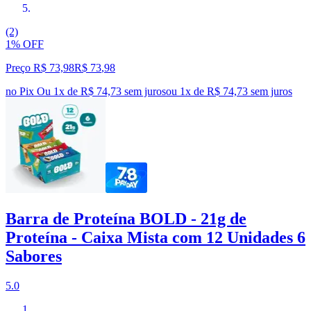
(2)
1% OFF
Preço R$ 73,98
R$
73
,
98
no Pix
Ou 1x de R$ 74,73 sem juros
ou
1
x de
R$ 74,73
sem juros
Barra de Proteína BOLD - 21g de
Proteína - Caixa Mista com 12 Unidades 6
Sabores
5.0