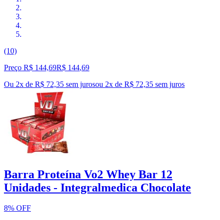
(10)
Preço R$ 144,69
R$
144
,
69
Ou 2x de R$ 72,35 sem juros
ou
2
x de
R$ 72,35
sem juros
Barra Proteína Vo2 Whey Bar 12
Unidades - Integralmedica Chocolate
8% OFF