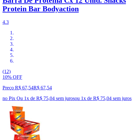
Barra De Proteína Cx 12 Unid. Snacks
Protein Bar Bodyaction
4.3
(12)
10% OFF
Preço R$ 67,54
R$
67
,
54
no Pix
Ou 1x de R$ 75,04 sem juros
ou
1
x de
R$ 75,04
sem juros