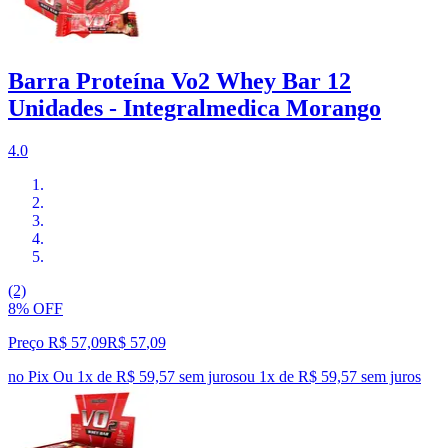
Barra Proteína Vo2 Whey Bar 12
Unidades - Integralmedica Morango
4.0
(2)
8% OFF
Preço R$ 57,09
R$
57
,
09
no Pix
Ou 1x de R$ 59,57 sem juros
ou
1
x de
R$ 59,57
sem juros