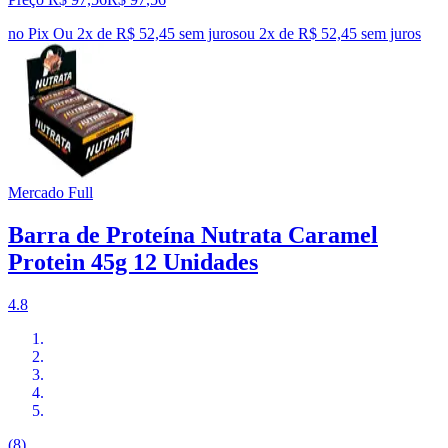
no Pix
Ou 2x de R$ 52,45 sem juros
ou
2
x de
R$ 52,45
sem juros
Mercado Full
Barra de Proteína Nutrata Caramel
Protein 45g 12 Unidades
4.8
(8)