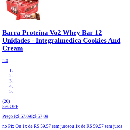
Barra Proteína Vo2 Whey Bar 12
Unidades - Integralmedica Cookies And
Cream
5.0
(20)
8% OFF
Preço R$ 57,09
R$
57
,
09
no Pix
Ou 1x de R$ 59,57 sem juros
ou
1
x de
R$ 59,57
sem juros