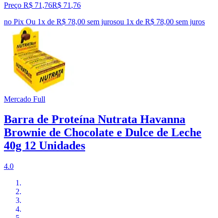
Preço R$ 71,76
R$
71
,
76
no Pix
Ou 1x de R$ 78,00 sem juros
ou
1
x de
R$ 78,00
sem juros
Mercado Full
Barra de Proteína Nutrata Havanna
Brownie de Chocolate e Dulce de Leche
40g 12 Unidades
4.0