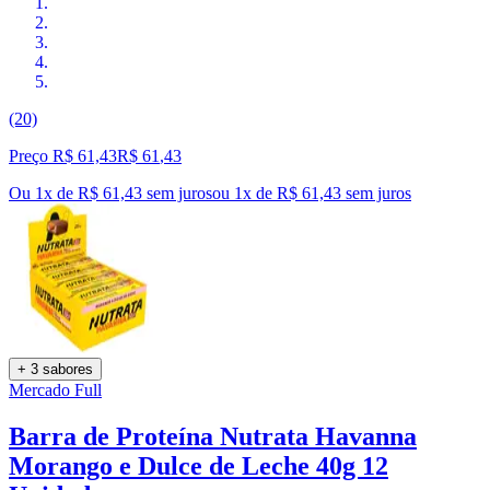
(20)
Preço R$ 61,43
R$
61
,
43
Ou 1x de R$ 61,43 sem juros
ou
1
x de
R$ 61,43
sem juros
+ 3 sabores
Mercado Full
Barra de Proteína Nutrata Havanna
Morango e Dulce de Leche 40g 12