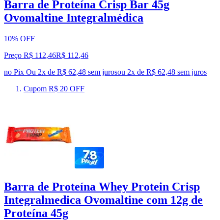
Barra de Proteína Crisp Bar 45g
Ovomaltine Integralmédica
10% OFF
Preço R$ 112,46
R$
112
,
46
no Pix
Ou 2x de R$ 62,48 sem juros
ou
2
x de
R$ 62,48
sem juros
Cupom R$ 20 OFF
Barra de Proteína Whey Protein Crisp
Integralmedica Ovomaltine com 12g de
Proteína 45g