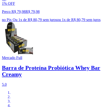
1% OFF
Preço R$ 79,98
R$
79
,
98
no Pix
Ou 1x de R$ 80,79 sem juros
ou
1
x de
R$ 80,79
sem juros
Mercado Full
Barra de Proteína Probiótica Whey Bar
Creamy
5.0