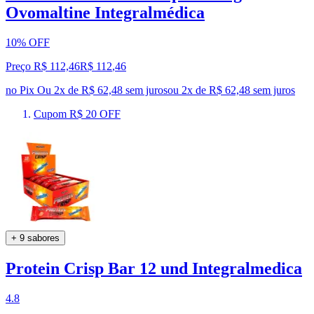
Ovomaltine Integralmédica
10% OFF
Preço R$ 112,46
R$
112
,
46
no Pix
Ou 2x de R$ 62,48 sem juros
ou
2
x de
R$ 62,48
sem juros
Cupom R$ 20 OFF
+ 9 sabores
Protein Crisp Bar 12 und Integralmedica
4.8