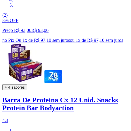
(2)
8% OFF
Preço R$ 93,06
R$
93
,
06
no Pix
Ou 1x de R$ 97,10 sem juros
ou
1
x de
R$ 97,10
sem juros
+ 4 sabores
Barra De Proteína Cx 12 Unid. Snacks
Protein Bar Bodyaction
4.3