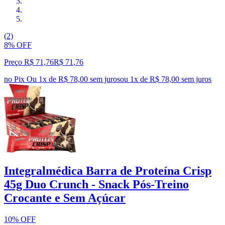
(2)
8% OFF
Preço R$ 71,76
R$
71
,
76
no Pix
Ou 1x de R$ 78,00 sem juros
ou
1
x de
R$ 78,00
sem juros
Integralmédica Barra de Proteína Crisp
45g Duo Crunch - Snack Pós-Treino
Crocante e Sem Açúcar
10% OFF