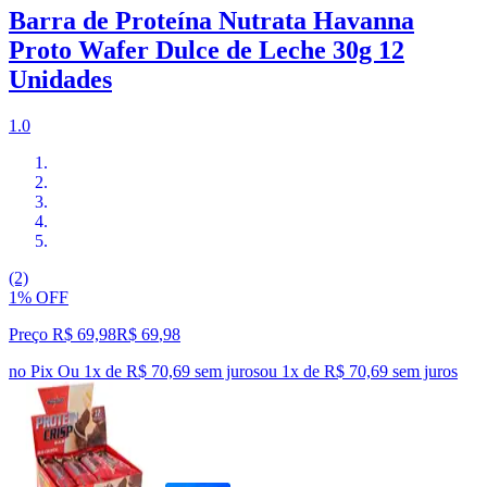
Barra de Proteína Nutrata Havanna
Proto Wafer Dulce de Leche 30g 12
Unidades
1.0
(2)
1% OFF
Preço R$ 69,98
R$
69
,
98
no Pix
Ou 1x de R$ 70,69 sem juros
ou
1
x de
R$ 70,69
sem juros