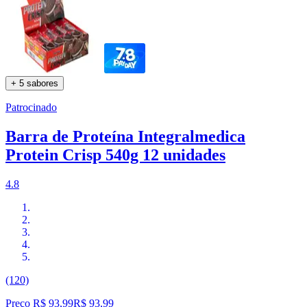
+ 5 sabores
Patrocinado
Barra de Proteína Integralmedica
Protein Crisp 540g 12 unidades
4.8
(120)
Preço R$ 93,99
R$
93
,
99