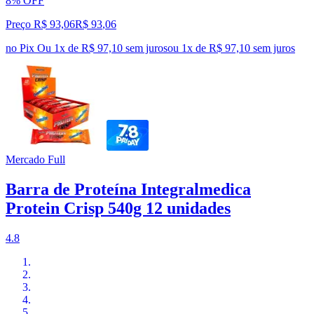
8% OFF
Preço R$ 93,06
R$
93
,
06
no Pix
Ou 1x de R$ 97,10 sem juros
ou
1
x de
R$ 97,10
sem juros
Mercado Full
Barra de Proteína Integralmedica
Protein Crisp 540g 12 unidades
4.8