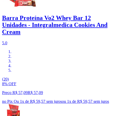
Barra Proteína Vo2 Whey Bar 12
Unidades - Integralmedica Cookies And
Cream
5.0
(20)
8% OFF
Preço R$ 57,09
R$
57
,
09
no Pix
Ou 1x de R$ 59,57 sem juros
ou
1
x de
R$ 59,57
sem juros