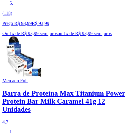
(118)
Preço R$ 93,99
R$
93
,
99
Ou 1x de R$ 93,99 sem juros
ou
1
x de
R$ 93,99
sem juros
Mercado Full
Barra de Proteína Max Titanium Power
Protein Bar Milk Caramel 41g 12
Unidades
4.7