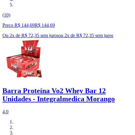
(10)
Preço R$ 144,69
R$
144
,
69
Ou 2x de R$ 72,35 sem juros
ou
2
x de
R$ 72,35
sem juros
Barra Proteína Vo2 Whey Bar 12
Unidades - Integralmedica Morango
4.0