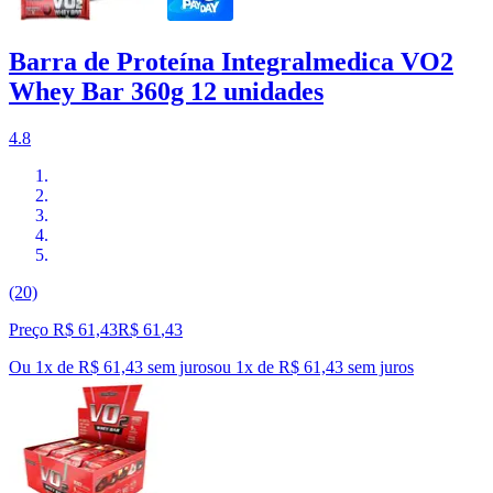
Barra de Proteína Integralmedica VO2
Whey Bar 360g 12 unidades
4.8
(20)
Preço R$ 61,43
R$
61
,
43
Ou 1x de R$ 61,43 sem juros
ou
1
x de
R$ 61,43
sem juros