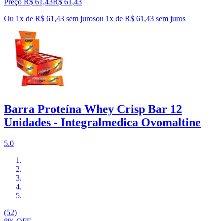
Preço R$ 61,43
R$
61
,
43
Ou 1x de R$ 61,43 sem juros
ou
1
x de
R$ 61,43
sem juros
Barra Proteína Whey Crisp Bar 12
Unidades - Integralmedica Ovomaltine
5.0
(52)