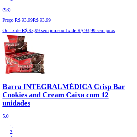
(98)
Preço R$ 93,99
R$
93
,
99
Ou 1x de R$ 93,99 sem juros
ou
1
x de
R$ 93,99
sem juros
Barra INTEGRALMÉDICA Crisp Bar
Cookies and Cream Caixa com 12
unidades
5.0