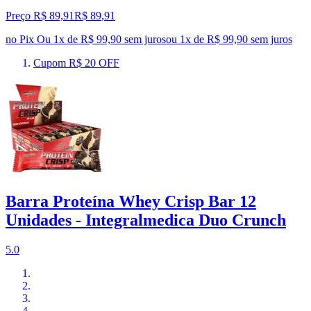
Preço R$ 89,91
R$
89
,
91
no Pix
Ou 1x de R$ 99,90 sem juros
ou
1
x de
R$ 99,90
sem juros
Cupom R$ 20 OFF
Barra Proteína Whey Crisp Bar 12
Unidades - Integralmedica Duo Crunch
5.0