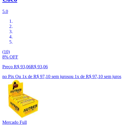
5.0
(10)
8% OFF
Preço R$ 93,06
R$
93
,
06
no Pix
Ou 1x de R$ 97,10 sem juros
ou
1
x de
R$ 97,10
sem juros
Mercado Full