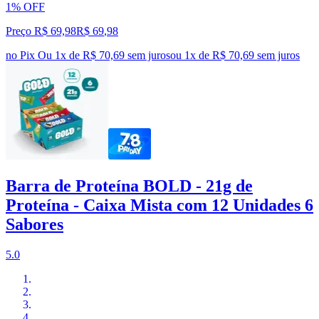
1% OFF
Preço R$ 69,98
R$
69
,
98
no Pix
Ou 1x de R$ 70,69 sem juros
ou
1
x de
R$ 70,69
sem juros
Barra de Proteína BOLD - 21g de
Proteína - Caixa Mista com 12 Unidades 6
Sabores
5.0