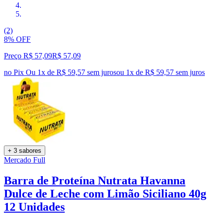
(2)
8% OFF
Preço R$ 57,09
R$
57
,
09
no Pix
Ou 1x de R$ 59,57 sem juros
ou
1
x de
R$ 59,57
sem juros
+ 3 sabores
Mercado Full
Barra de Proteína Nutrata Havanna
Dulce de Leche com Limão Siciliano 40g
12 Unidades