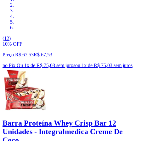
(12)
10% OFF
Preço R$ 67,53
R$
67
,
53
no Pix
Ou 1x de R$ 75,03 sem juros
ou
1
x de
R$ 75,03
sem juros
Barra Proteína Whey Crisp Bar 12
Unidades - Integralmedica Creme De
Coco