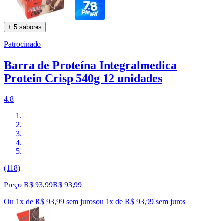
+ 5 sabores
Patrocinado
Barra de Proteína Integralmedica
Protein Crisp 540g 12 unidades
4.8
(118)
Preço R$ 93,99
R$
93
,
99
Ou 1x de R$ 93,99 sem juros
ou
1
x de
R$ 93,99
sem juros