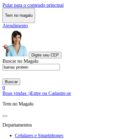
Pular para o conteudo principal
Tem no magalu
Atendimento
Digite seu CEP
Buscar no Magalu
Buscar
0
Boas vindas :)
Entre ou Cadastre-se
Tem no Magalu
Departamentos
Celulares e Smartphones