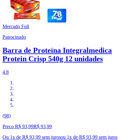
Mercado Full
Patrocinado
Barra de Proteína Integralmedica
Protein Crisp 540g 12 unidades
4.8
(98)
Preço R$ 93,99
R$
93
,
99
Ou 1x de R$ 93,99 sem juros
ou
1
x de
R$ 93,99
sem juros