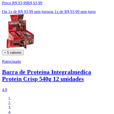
Preço R$ 93,99
R$
93
,
99
Ou 1x de R$ 93,99 sem juros
ou
1
x de
R$ 93,99
sem juros
+ 5 sabores
Patrocinado
Barra de Proteína Integralmedica
Protein Crisp 540g 12 unidades
4.8