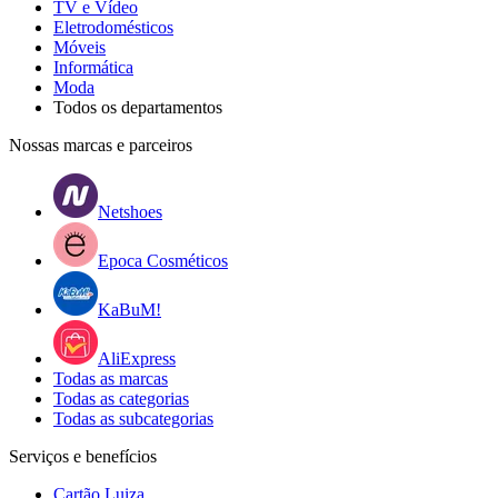
TV e Vídeo
Eletrodomésticos
Móveis
Informática
Moda
Todos os departamentos
Nossas marcas e parceiros
Netshoes
Epoca Cosméticos
KaBuM!
AliExpress
Todas as marcas
Todas as categorias
Todas as subcategorias
Serviços e benefícios
Cartão Luiza