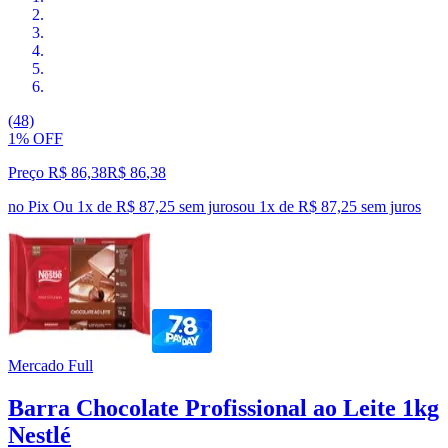
(48)
1% OFF
Preço R$ 86,38
R$
86
,
38
no Pix
Ou 1x de R$ 87,25 sem juros
ou
1
x de
R$ 87,25
sem juros
Mercado Full
Barra Chocolate Profissional ao Leite 1kg
Nestlé