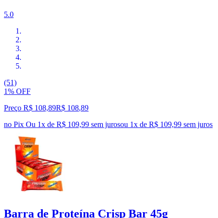
5.0
(51)
1% OFF
Preço R$ 108,89
R$
108
,
89
no Pix
Ou 1x de R$ 109,99 sem juros
ou
1
x de
R$ 109,99
sem juros
Barra de Proteína Crisp Bar 45g