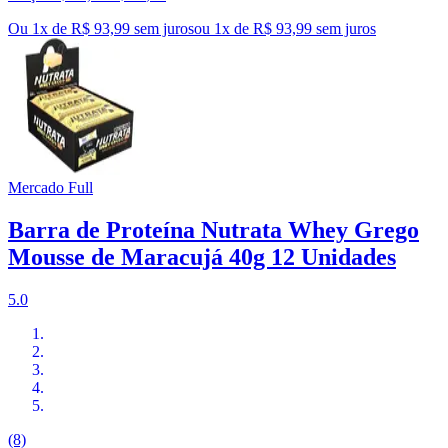
Ou 1x de R$ 93,99 sem juros
ou
1
x de
R$ 93,99
sem juros
Mercado Full
Barra de Proteína Nutrata Whey Grego
Mousse de Maracujá 40g 12 Unidades
5.0
(8)