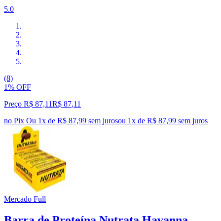
5.0
(8)
1% OFF
Preço R$ 87,11
R$
87
,
11
no Pix
Ou 1x de R$ 87,99 sem juros
ou
1
x de
R$ 87,99
sem juros
Mercado Full
Barra de Proteína Nutrata Havanna