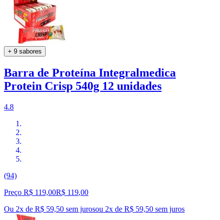
+ 9 sabores
Barra de Proteína Integralmedica
Protein Crisp 540g 12 unidades
4.8
(94)
Preço R$ 119,00
R$
119
,
00
Ou 2x de R$ 59,50 sem juros
ou
2
x de
R$ 59,50
sem juros