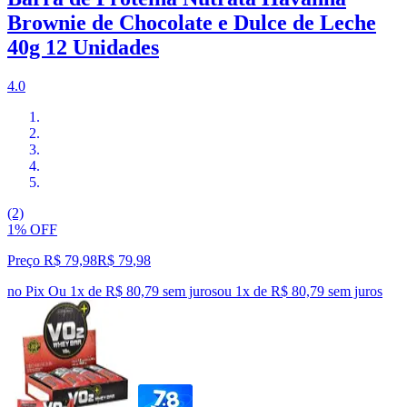
Brownie de Chocolate e Dulce de Leche
40g 12 Unidades
4.0
(2)
1% OFF
Preço R$ 79,98
R$
79
,
98
no Pix
Ou 1x de R$ 80,79 sem juros
ou
1
x de
R$ 80,79
sem juros