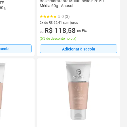
Base Hidratante Multifunção FPS 60
TE
Média 60g - Anasol
60 g
5.0 (3)
2x de R$ 62,41 sem juros
2 vez de R$ 62,41 sem juros
R$ 118,58
no Pix
ou
(
5% de desconto no pix
)
sacola
Adicionar à sacola