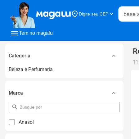
Buscar n
Digite seu CEP
Buscar
Tem no magalu
R
Categoria
11
Beleza e Perfumaria
Marca
pesquisar
por
filtro
Anasol