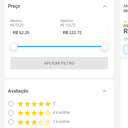
Preço
AN
MU
Mínimo:
Máximo:
R$ 52,25
R$ 122,72
R$
R
(
5%
APLICAR FILTRO
Avaliação
5
4 e acima
3 e acima