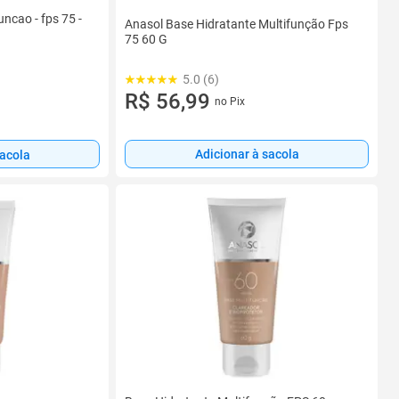
uncao - fps 75 -
Anasol Base Hidratante Multifunção Fps
75 60 G
5.0 (6)
R$ 56,99
no Pix
Adicionar à sacola
sacola