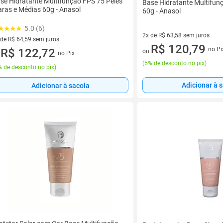
se Hidratante Multifunção FPS 75 Peles
Base Hidratante Multifun
aras e Médias 60g - Anasol
60g - Anasol
5.0 (6)
2x de R$ 63,58 sem juros
 de R$ 64,59 sem juros
2 vez de R$ 63,58 sem juros
R$ 120,79
no Pi
ez de R$ 64,59 sem juros
R$ 122,72
ou
no Pix
u
(
5% de desconto no pix
)
 de desconto no pix
)
Adicionar à 
Adicionar à sacola