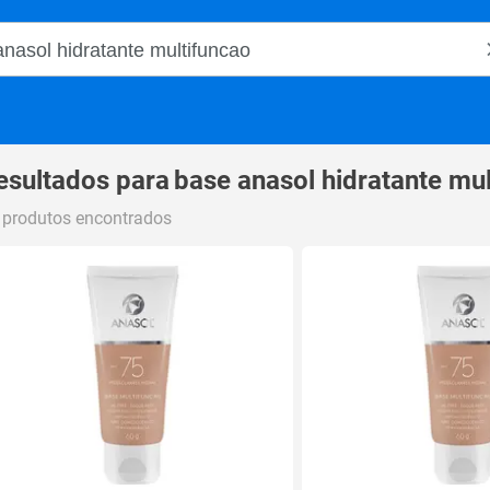
o Magalu
esultados para
base anasol hidratante mu
 produtos encontrados