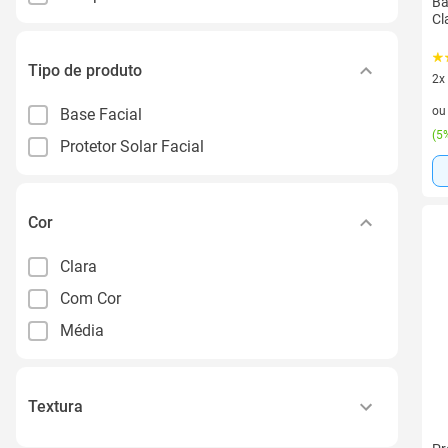
Ba
Cl
Tipo de produto
2x
2 v
o
Base Facial
(
5%
Protetor Solar Facial
Cor
Clara
Com Cor
Média
Textura