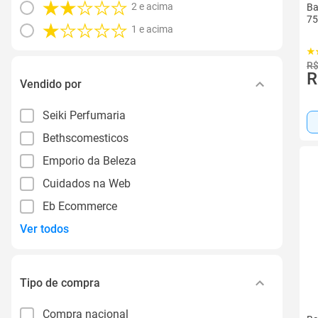
2 e acima
Ba
75
1 e acima
R$
R
Vendido por
Seiki Perfumaria
Bethscomesticos
Emporio da Beleza
Cuidados na Web
Eb Ecommerce
Ver todos
Tipo de compra
Compra nacional