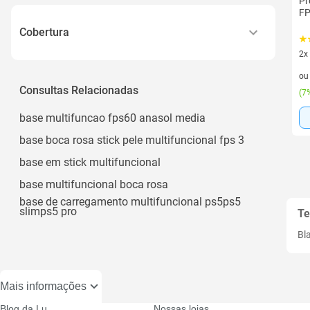
Cremosa
Pr
FP
Cobertura
2x
Média
2 v
o
Uniforme
Consultas Relacionadas
(
7%
base multifuncao fps60 anasol media
base boca rosa stick pele multifuncional fps 3
base em stick multifuncional
base multifuncional boca rosa
base de carregamento multifuncional ps5ps5
slimps5 pro
Te
Bl
Mais informações
Blog da Lu
Nossas lojas