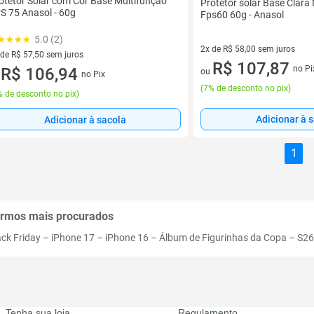
otetor Solar com Cor Base Multifunção
Protetor solar Base Clara
S 75 Anasol - 60g
Fps60 60g - Anasol
5.0 (2)
2x de R$ 58,00 sem juros
 de R$ 57,50 sem juros
2 vez de R$ 58,00 sem juros
R$ 107,87
no Pi
ez de R$ 57,50 sem juros
R$ 106,94
ou
no Pix
u
(
7% de desconto no pix
)
 de desconto no pix
)
Adicionar à 
Adicionar à sacola
1
rmos mais procurados
ack Friday
–
iPhone 17
–
iPhone 16
–
Álbum de Figurinhas da Copa
–
S26
Tenha sua loja
Regulamento