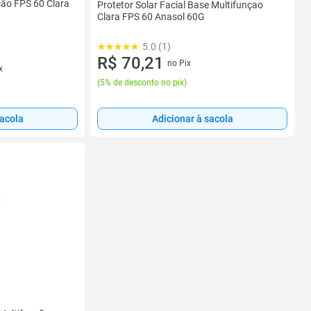
ção FPS 60 Clara
Protetor Solar Facial Base Multifunçao
Clara FPS 60 Anasol 60G
5.0 (1)
R$ 70,21
no Pix
x
(
5% de desconto no pix
)
Adicionar à sacola
sacola