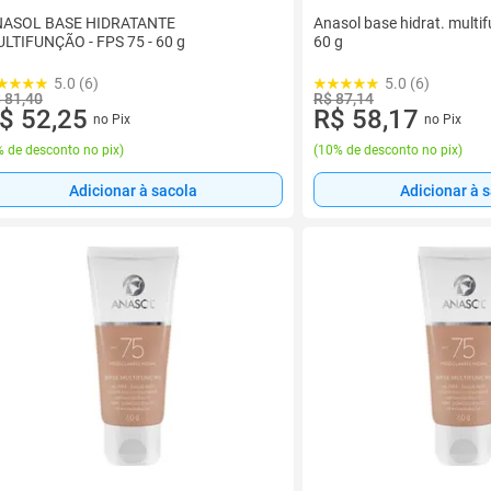
ASOL BASE HIDRATANTE
Anasol base hidrat. multif
LTIFUNÇÃO - FPS 75 - 60 g
60 g
5.0 (6)
5.0 (6)
 81,40
R$ 87,14
$ 52,25
R$ 58,17
no Pix
no Pix
 de desconto no pix
)
(
10% de desconto no pix
)
Adicionar à sacola
Adicionar à 