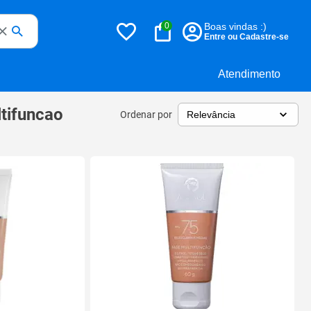
0
Boas vindas :)
Entre ou Cadastre-se
Atendimento
ltifuncao
Ordenar por