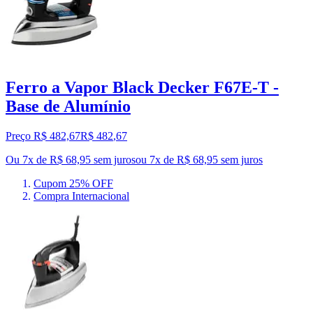
Ferro a Vapor Black Decker F67E-T -
Base de Alumínio
Preço R$ 482,67
R$
482
,
67
Ou 7x de R$ 68,95 sem juros
ou
7
x de
R$ 68,95
sem juros
Cupom 25% OFF
Compra Internacional