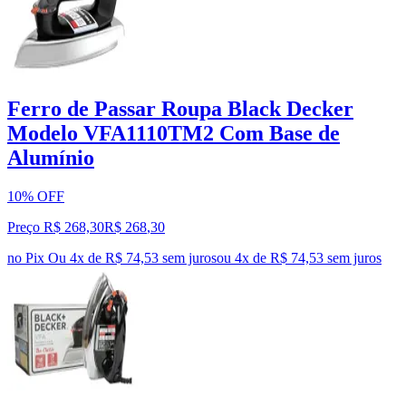
Ferro de Passar Roupa Black Decker
Modelo VFA1110TM2 Com Base de
Alumínio
10% OFF
Preço R$ 268,30
R$
268
,
30
no Pix
Ou 4x de R$ 74,53 sem juros
ou
4
x de
R$ 74,53
sem juros