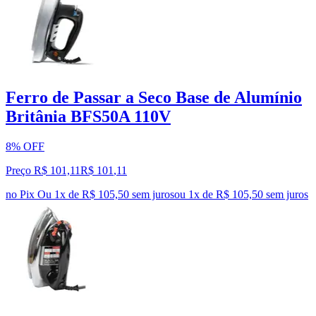
Ferro de Passar a Seco Base de Alumínio
Britânia BFS50A 110V
8% OFF
Preço R$ 101,11
R$
101
,
11
no Pix
Ou 1x de R$ 105,50 sem juros
ou
1
x de
R$ 105,50
sem juros