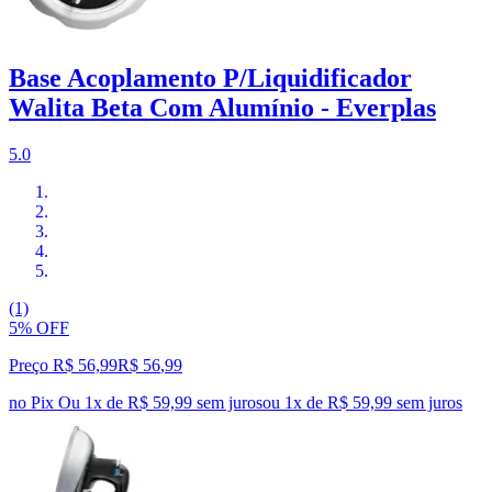
Base Acoplamento P/Liquidificador
Walita Beta Com Alumínio - Everplas
5.0
(1)
5% OFF
Preço R$ 56,99
R$
56
,
99
no Pix
Ou 1x de R$ 59,99 sem juros
ou
1
x de
R$ 59,99
sem juros