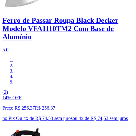
Ferro de Passar Roupa Black Decker
Modelo VFA1110TM2 Com Base de
Alumínio
5.0
(2)
14% OFF
Preço R$ 256,37
R$
256
,
37
no Pix
Ou 4x de R$ 74,53 sem juros
ou
4
x de
R$ 74,53
sem juros