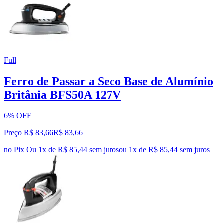
Full
Ferro de Passar a Seco Base de Alumínio
Britânia BFS50A 127V
6% OFF
Preço R$ 83,66
R$
83
,
66
no Pix
Ou 1x de R$ 85,44 sem juros
ou
1
x de
R$ 85,44
sem juros