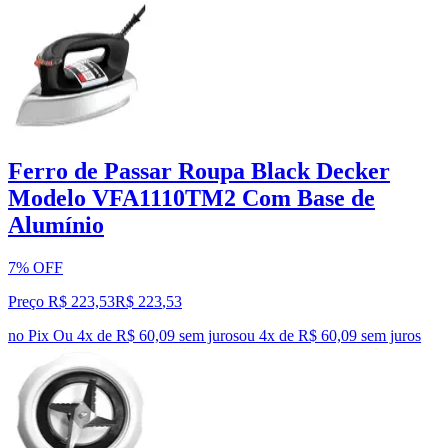
Ferro de Passar Roupa Black Decker
Modelo VFA1110TM2 Com Base de
Alumínio
7% OFF
Preço R$ 223,53
R$
223
,
53
no Pix
Ou 4x de R$ 60,09 sem juros
ou
4
x de
R$ 60,09
sem juros