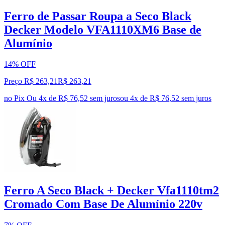
Ferro de Passar Roupa a Seco Black
Decker Modelo VFA1110XM6 Base de
Alumínio
14% OFF
Preço R$ 263,21
R$
263
,
21
no Pix
Ou 4x de R$ 76,52 sem juros
ou
4
x de
R$ 76,52
sem juros
Ferro A Seco Black + Decker Vfa1110tm2
Cromado Com Base De Alumínio 220v