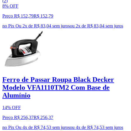
(2)
8% OFF
Preço R$ 152,79
R$
152
,
79
no Pix
Ou 2x de R$ 83,04 sem juros
ou
2
x de
R$ 83,04
sem juros
Ferro de Passar Roupa Black Decker
Modelo VFA1110TM2 Com Base de
Alumínio
14% OFF
Preço R$ 256,37
R$
256
,
37
no Pix
Ou 4x de R$ 74,53 sem juros
ou
4
x de
R$ 74,53
sem juros