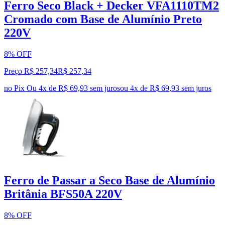
Ferro Seco Black + Decker VFA1110TM2
Cromado com Base de Alumínio Preto
220V
8% OFF
Preço R$ 257,34
R$
257
,
34
no Pix
Ou 4x de R$ 69,93 sem juros
ou
4
x de
R$ 69,93
sem juros
Ferro de Passar a Seco Base de Alumínio
Britânia BFS50A 220V
8% OFF