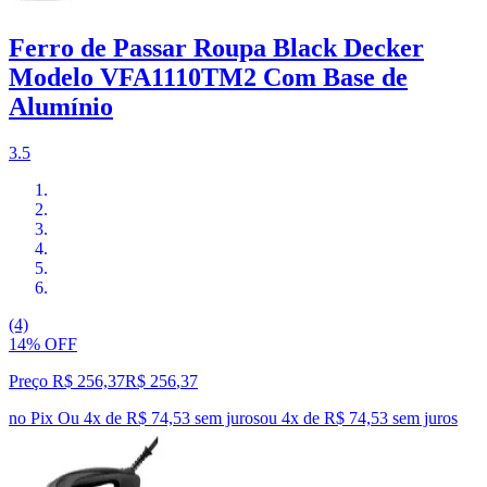
Ferro de Passar Roupa Black Decker
Modelo VFA1110TM2 Com Base de
Alumínio
3.5
(4)
14% OFF
Preço R$ 256,37
R$
256
,
37
no Pix
Ou 4x de R$ 74,53 sem juros
ou
4
x de
R$ 74,53
sem juros