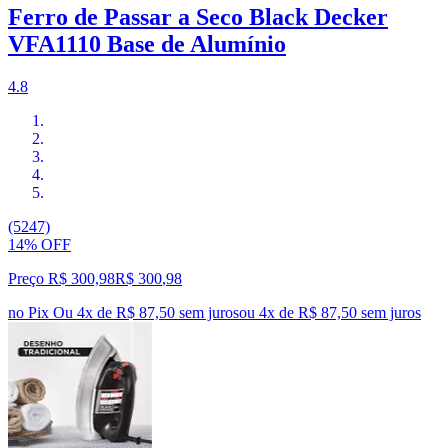
Ferro de Passar a Seco Black Decker
VFA1110 Base de Alumínio
4.8
(5247)
14% OFF
Preço R$ 300,98
R$
300
,
98
no Pix
Ou 4x de R$ 87,50 sem juros
ou
4
x de
R$ 87,50
sem juros