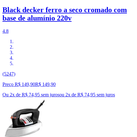
Black decker ferro a seco cromado com
base de alumínio 220v
4.8
(5247)
Preço R$ 149,90
R$
149
,
90
Ou 2x de R$ 74,95 sem juros
ou
2
x de
R$ 74,95
sem juros