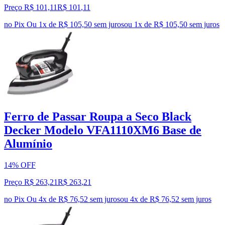
Preço R$ 101,11
R$
101
,
11
no Pix
Ou 1x de R$ 105,50 sem juros
ou
1
x de
R$ 105,50
sem juros
Ferro de Passar Roupa a Seco Black
Decker Modelo VFA1110XM6 Base de
Alumínio
14% OFF
Preço R$ 263,21
R$
263
,
21
no Pix
Ou 4x de R$ 76,52 sem juros
ou
4
x de
R$ 76,52
sem juros