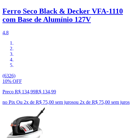
Ferro Seco Black & Decker VFA-1110
com Base de Alumínio 127V
4.8
(6326)
10% OFF
Preço R$ 134,99
R$
134
,
99
no Pix
Ou 2x de R$ 75,00 sem juros
ou
2
x de
R$ 75,00
sem juros