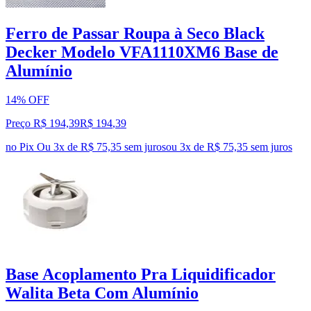
Ferro de Passar Roupa à Seco Black
Decker Modelo VFA1110XM6 Base de
Alumínio
14% OFF
Preço R$ 194,39
R$
194
,
39
no Pix
Ou 3x de R$ 75,35 sem juros
ou
3
x de
R$ 75,35
sem juros
Base Acoplamento Pra Liquidificador
Walita Beta Com Alumínio