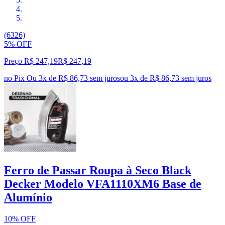
(6326)
5% OFF
Preço R$ 247,19
R$
247
,
19
no Pix
Ou 3x de R$ 86,73 sem juros
ou
3
x de
R$ 86,73
sem juros
Ferro de Passar Roupa à Seco Black
Decker Modelo VFA1110XM6 Base de
Alumínio
10% OFF