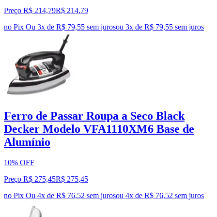
Preço R$ 214,79
R$
214
,
79
no Pix
Ou 3x de R$ 79,55 sem juros
ou
3
x de
R$ 79,55
sem juros
Ferro de Passar Roupa a Seco Black
Decker Modelo VFA1110XM6 Base de
Alumínio
10% OFF
Preço R$ 275,45
R$
275
,
45
no Pix
Ou 4x de R$ 76,52 sem juros
ou
4
x de
R$ 76,52
sem juros