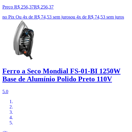
Preço R$ 256,37
R$
256
,
37
no Pix
Ou 4x de R$ 74,53 sem juros
ou
4
x de
R$ 74,53
sem juros
Ferro a Seco Mondial FS-01-BI 1250W
Base de Alumínio Polido Preto 110V
5.0