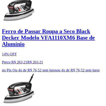
Ferro de Passar Roupa a Seco Black
Decker Modelo VFA1110XM6 Base de
Alumínio
14% OFF
Preço R$ 263,21
R$
263
,
21
no Pix
Ou 4x de R$ 76,52 sem juros
ou
4
x de
R$ 76,52
sem juros