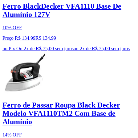
Ferro BlackDecker VFA1110 Base De
Alumínio 127V
10% OFF
Preço R$ 134,99
R$
134
,
99
no Pix
Ou 2x de R$ 75,00 sem juros
ou
2
x de
R$ 75,00
sem juros
Ferro de Passar Roupa Black Decker
Modelo VFA1110TM2 Com Base de
Alumínio
14% OFF