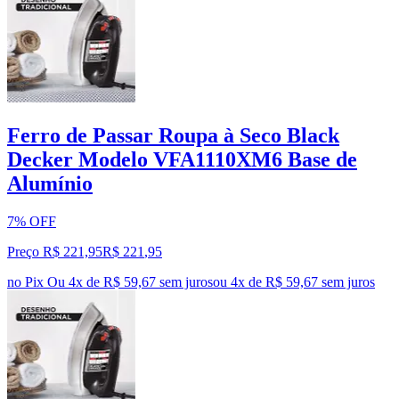
Ferro de Passar Roupa à Seco Black
Decker Modelo VFA1110XM6 Base de
Alumínio
7% OFF
Preço R$ 221,95
R$
221
,
95
no Pix
Ou 4x de R$ 59,67 sem juros
ou
4
x de
R$ 59,67
sem juros