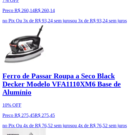
7% OFF
Preço R$ 260,14
R$
260
,
14
no Pix
Ou 3x de R$ 93,24 sem juros
ou
3
x de
R$ 93,24
sem juros
Ferro de Passar Roupa a Seco Black
Decker Modelo VFA1110XM6 Base de
Alumínio
10% OFF
Preço R$ 275,45
R$
275
,
45
no Pix
Ou 4x de R$ 76,52 sem juros
ou
4
x de
R$ 76,52
sem juros