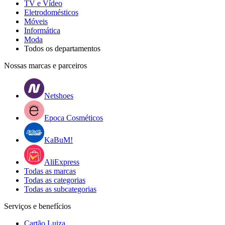
TV e Vídeo
Eletrodomésticos
Móveis
Informática
Moda
Todos os departamentos
Nossas marcas e parceiros
Netshoes
Epoca Cosméticos
KaBuM!
AliExpress
Todas as marcas
Todas as categorias
Todas as subcategorias
Serviços e benefícios
Cartão Luiza