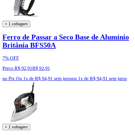
+ 1 voltagem
Ferro de Passar a Seco Base de Alumínio
Britânia BFS50A
7% OFF
Preço R$ 92,91
R$
92
,
91
no Pix
Ou 1x de R$ 94,91 sem juros
ou
1
x de
R$ 94,91
sem juros
+ 1 voltagem