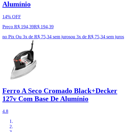
Alumínio
14% OFF
Preço R$ 194,39
R$
194
,
39
no Pix
Ou 3x de R$ 75,34 sem juros
ou
3
x de
R$ 75,34
sem juros
Ferro A Seco Cromado Black+Decker
127v Com Base De Alumínio
4.8