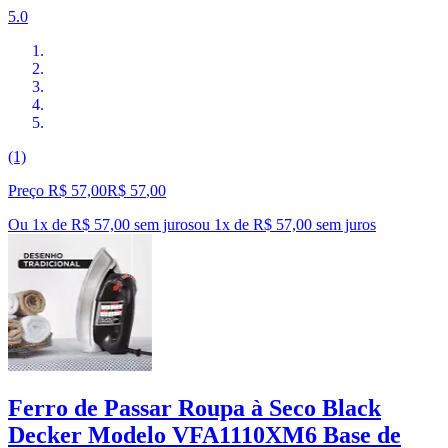
5.0
(1)
Preço R$ 57,00
R$
57
,
00
Ou 1x de R$ 57,00 sem juros
ou
1
x de
R$ 57,00
sem juros
Ferro de Passar Roupa à Seco Black
Decker Modelo VFA1110XM6 Base de