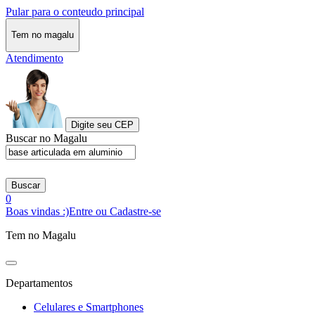
Pular para o conteudo principal
Tem no magalu
Atendimento
Digite seu CEP
Buscar no Magalu
Buscar
0
Boas vindas :)
Entre ou Cadastre-se
Tem no Magalu
Departamentos
Celulares e Smartphones