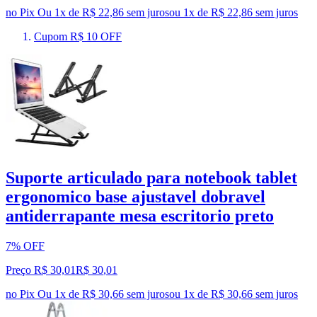
no Pix
Ou 1x de R$ 22,86 sem juros
ou
1
x de
R$ 22,86
sem juros
Cupom R$ 10 OFF
Suporte articulado para notebook tablet
ergonomico base ajustavel dobravel
antiderrapante mesa escritorio preto
7% OFF
Preço R$ 30,01
R$
30
,
01
no Pix
Ou 1x de R$ 30,66 sem juros
ou
1
x de
R$ 30,66
sem juros