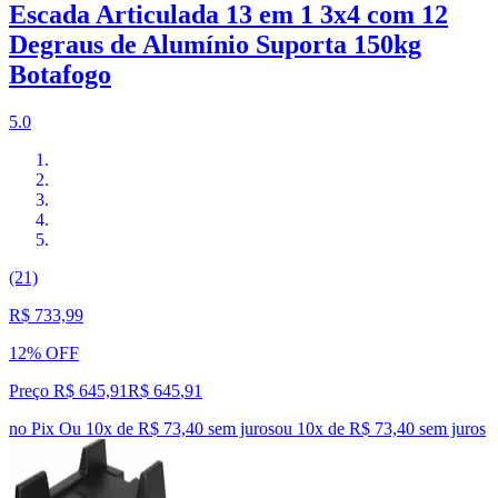
Escada Articulada 13 em 1 3x4 com 12
Degraus de Alumínio Suporta 150kg
Botafogo
5.0
(21)
R$ 733,99
12% OFF
Preço R$ 645,91
R$
645
,
91
no Pix
Ou 10x de R$ 73,40 sem juros
ou
10
x de
R$ 73,40
sem juros