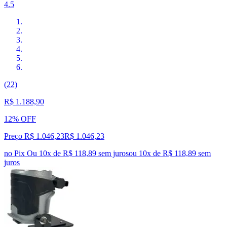
4.5
(22)
R$ 1.188,90
12% OFF
Preço R$ 1.046,23
R$
1.046
,
23
no Pix
Ou 10x de R$ 118,89 sem juros
ou
10
x de
R$ 118,89
sem
juros