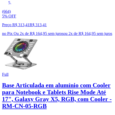
(664)
5% OFF
Preço R$ 313,41
R$
313
,
41
no Pix
Ou 2x de R$ 164,95 sem juros
ou
2
x de
R$ 164,95
sem juros
Full
Base Articulada em alumínio com Cooler
para Notebook e Tablets Rise Mode Até
17", Galaxy Gray X5, RGB, com Cooler -
RM-CN-05-RGB