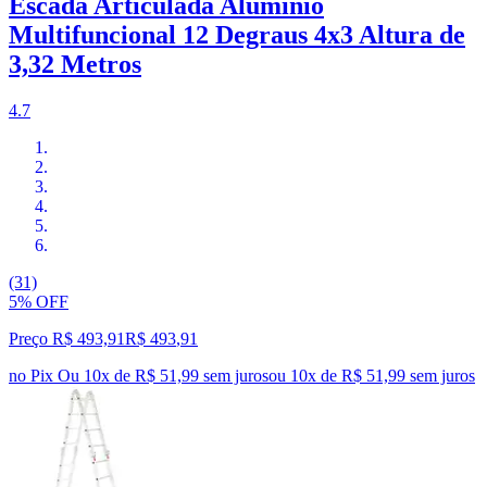
Escada Articulada Alumínio
Multifuncional 12 Degraus 4x3 Altura de
3,32 Metros
4.7
(31)
5% OFF
Preço R$ 493,91
R$
493
,
91
no Pix
Ou 10x de R$ 51,99 sem juros
ou
10
x de
R$ 51,99
sem juros