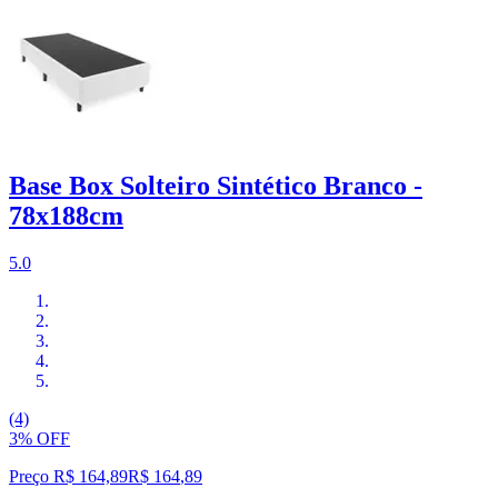
Base Box Solteiro Sintético Branco -
78x188cm
5.0
(4)
3% OFF
Preço R$ 164,89
R$
164
,
89