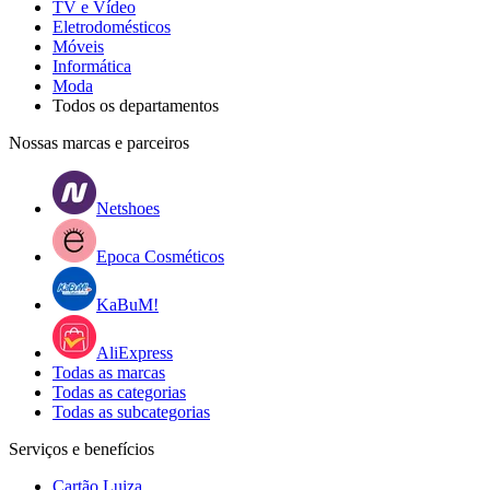
TV e Vídeo
Eletrodomésticos
Móveis
Informática
Moda
Todos os departamentos
Nossas marcas e parceiros
Netshoes
Epoca Cosméticos
KaBuM!
AliExpress
Todas as marcas
Todas as categorias
Todas as subcategorias
Serviços e benefícios
Cartão Luiza