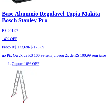
Base Alumínio Regulável Tupia Makita
Bosch Stanley Pro
R$ 201,97
14% OFF
Preço R$ 173,69
R$
173
,
69
no Pix
Ou 2x de R$ 100,99 sem juros
ou
2
x de
R$ 100,99
sem juros
Cupom 10% OFF