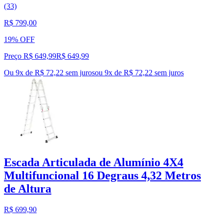
(33)
R$ 799,00
19% OFF
Preço R$ 649,99
R$
649
,
99
Ou 9x de R$ 72,22 sem juros
ou
9
x de
R$ 72,22
sem juros
Escada Articulada de Alumínio 4X4
Multifuncional 16 Degraus 4,32 Metros
de Altura
R$ 699,90