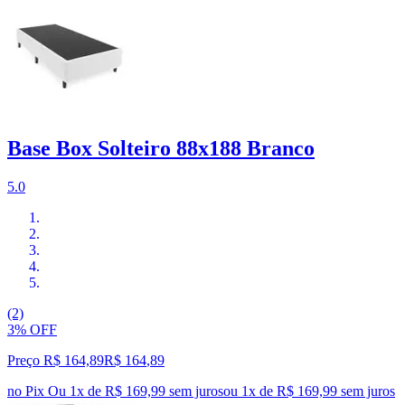
Base Box Solteiro 88x188 Branco
5.0
(2)
3% OFF
Preço R$ 164,89
R$
164
,
89
no Pix
Ou 1x de R$ 169,99 sem juros
ou
1
x de
R$ 169,99
sem juros