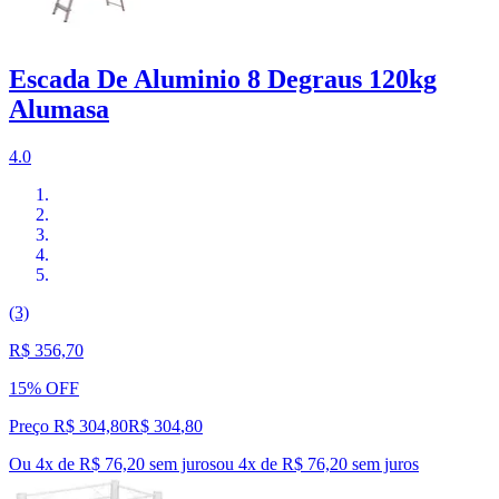
Escada De Aluminio 8 Degraus 120kg
Alumasa
4.0
(3)
R$ 356,70
15% OFF
Preço R$ 304,80
R$
304
,
80
Ou 4x de R$ 76,20 sem juros
ou
4
x de
R$ 76,20
sem juros