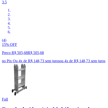
3.5
(4)
15% OFF
Preço R$ 505,68
R$
505
,
68
no Pix
Ou 4x de R$ 148,73 sem juros
ou
4
x de
R$ 148,73
sem juros
Full