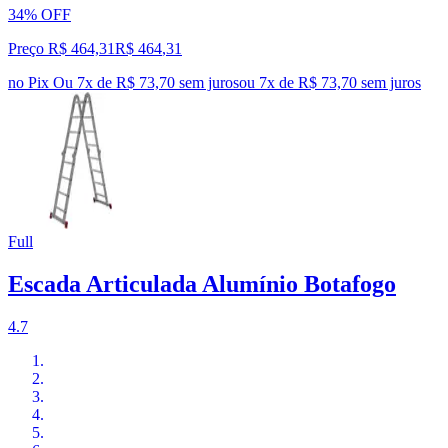
34% OFF
Preço R$ 464,31
R$
464
,
31
no Pix
Ou 7x de R$ 73,70 sem juros
ou
7
x de
R$ 73,70
sem juros
Full
Escada Articulada Alumínio Botafogo
4.7