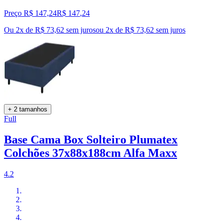
Preço R$ 147,24
R$
147
,
24
Ou 2x de R$ 73,62 sem juros
ou
2
x de
R$ 73,62
sem juros
+ 2 tamanhos
Full
Base Cama Box Solteiro Plumatex
Colchões 37x88x188cm Alfa Maxx
4.2