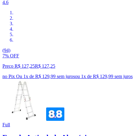
4.6
(94)
7% OFF
Preço R$ 127,25
R$
127
,
25
no Pix
Ou 1x de R$ 129,99 sem juros
ou
1
x de
R$ 129,99
sem juros
Full