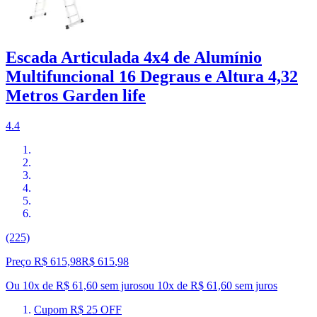
Escada Articulada 4x4 de Alumínio
Multifuncional 16 Degraus e Altura 4,32
Metros Garden life
4.4
(225)
Preço R$ 615,98
R$
615
,
98
Ou 10x de R$ 61,60 sem juros
ou
10
x de
R$ 61,60
sem juros
Cupom R$ 25 OFF