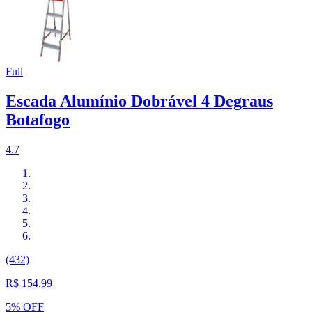
Full
Escada Alumínio Dobrável 4 Degraus
Botafogo
4.7
(432)
R$ 154,99
5% OFF