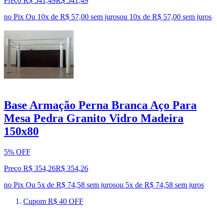
Preço R$ 541,49
R$
541
,
49
no Pix
Ou 10x de R$ 57,00 sem juros
ou
10
x de
R$ 57,00
sem juros
Base Armação Perna Branca Aço Para
Mesa Pedra Granito Vidro Madeira
150x80
5% OFF
Preço R$ 354,26
R$
354
,
26
no Pix
Ou 5x de R$ 74,58 sem juros
ou
5
x de
R$ 74,58
sem juros
Cupom R$ 40 OFF