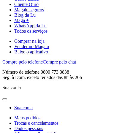
Cliente Ouro
Magalu seguros
Blog da Lu
Maga +
WhatsApp da Lu
Todos os serviços
Comprar na loja
Vender no Magalu
Baixe o aplicativo
Compre pelo telefone
Compre pelo chat
Número de telefone 0800 773 3838
Seg. à Dom. exceto feriados das 8h às 20h
Sua conta
Sua conta
Meus pedidos
Trocas e cancelamentos
Dados pessoais