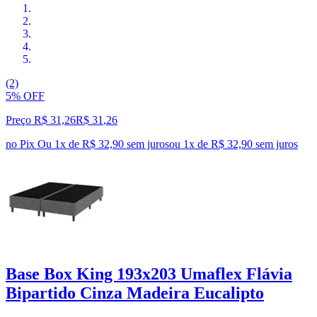
(2)
5% OFF
Preço R$ 31,26
R$
31
,
26
no Pix
Ou 1x de R$ 32,90 sem juros
ou
1
x de
R$ 32,90
sem juros
Base Box King 193x203 Umaflex Flávia
Bipartido Cinza Madeira Eucalipto