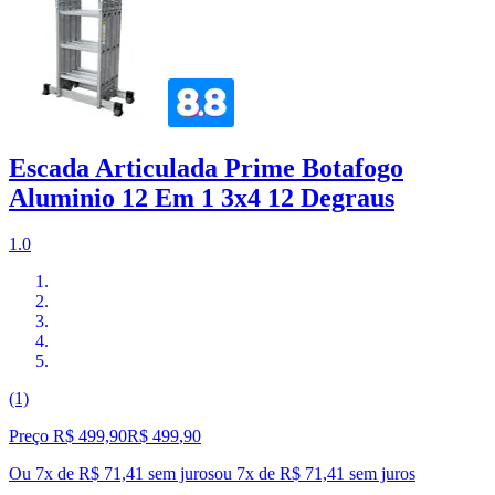
Escada Articulada Prime Botafogo
Aluminio 12 Em 1 3x4 12 Degraus
1.0
(1)
Preço R$ 499,90
R$
499
,
90
Ou 7x de R$ 71,41 sem juros
ou
7
x de
R$ 71,41
sem juros