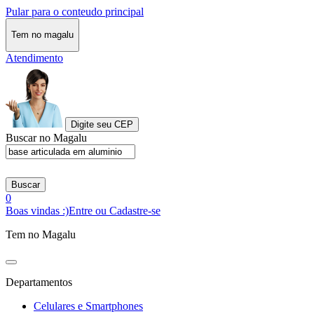
Pular para o conteudo principal
Tem no magalu
Atendimento
Digite seu CEP
Buscar no Magalu
Buscar
0
Boas vindas :)
Entre ou Cadastre-se
Tem no Magalu
Departamentos
Celulares e Smartphones