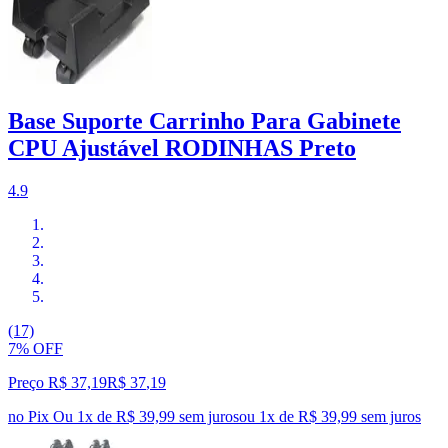
Base Suporte Carrinho Para Gabinete
CPU Ajustável RODINHAS Preto
4.9
(17)
7% OFF
Preço R$ 37,19
R$
37
,
19
no Pix
Ou 1x de R$ 39,99 sem juros
ou
1
x de
R$ 39,99
sem juros