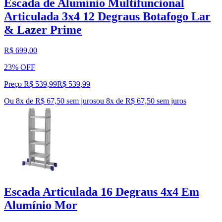
Escada de Alumínio Multifuncional
Articulada 3x4 12 Degraus Botafogo Lar
& Lazer Prime
R$ 699,00
23% OFF
Preço R$ 539,99
R$
539
,
99
Ou 8x de R$ 67,50 sem juros
ou
8
x de
R$ 67,50
sem juros
Escada Articulada 16 Degraus 4x4 Em
Alumínio Mor