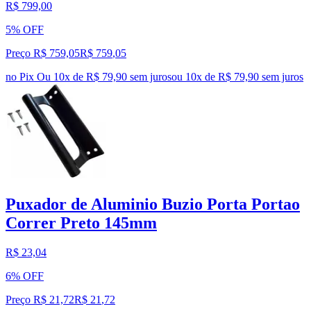
R$ 799,00
5% OFF
Preço R$ 759,05
R$
759
,
05
no Pix
Ou 10x de R$ 79,90 sem juros
ou
10
x de
R$ 79,90
sem juros
Puxador de Aluminio Buzio Porta Portao
Correr Preto 145mm
R$ 23,04
6% OFF
Preço R$ 21,72
R$
21
,
72