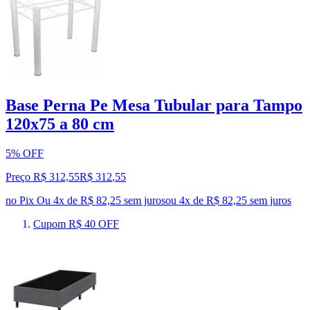
Base Perna Pe Mesa Tubular para Tampo
120x75 a 80 cm
5% OFF
Preço R$ 312,55
R$
312
,
55
no Pix
Ou 4x de R$ 82,25 sem juros
ou
4
x de
R$ 82,25
sem juros
Cupom R$ 40 OFF