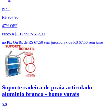
(921)
R$ 967,90
47% OFF
Preço R$ 512,99
R$
512
,
99
no Pix
Ou 8x de R$ 67,50 sem juros
ou
8
x de
R$ 67,50
sem juros
Suporte cadeira de praia articulado
aluminio branco - home varais
5.0