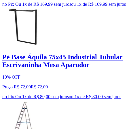
no Pix
Ou 1x de R$ 169,99 sem juros
ou
1
x de
R$ 169,99
sem juros
Pé Base Áquila 75x45 Industrial Tubular
Escrivaninha Mesa Aparador
10% OFF
Preço R$ 72,00
R$
72
,
00
no Pix
Ou 1x de R$ 80,00 sem juros
ou
1
x de
R$ 80,00
sem juros