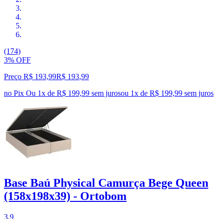
(174)
3% OFF
Preço R$ 193,99
R$
193
,
99
no Pix
Ou 1x de R$ 199,99 sem juros
ou
1
x de
R$ 199,99
sem juros
Base Baú Physical Camurça Bege Queen
(158x198x39) - Ortobom
3.9