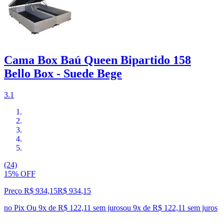
Cama Box Baú Queen Bipartido 158
Bello Box - Suede Bege
3.1
(24)
15% OFF
Preço R$ 934,15
R$
934
,
15
no Pix
Ou 9x de R$ 122,11 sem juros
ou
9
x de
R$ 122,11
sem juros