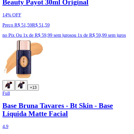
Beauty Payot 30ml Original
14% OFF
Preço R$ 51,59
R$
51
,
59
no Pix
Ou 1x de R$ 59,99 sem juros
ou
1
x de
R$ 59,99
sem juros
+13
Full
Base Bruna Tavares - Bt Skin - Base
Líquida Matte Facial
4.9