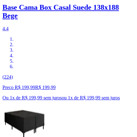
Base Cama Box Casal Suede 138x188
Bege
4.4
(224)
Preço R$ 199,99
R$
199
,
99
Ou 1x de R$ 199,99 sem juros
ou
1
x de
R$ 199,99
sem juros