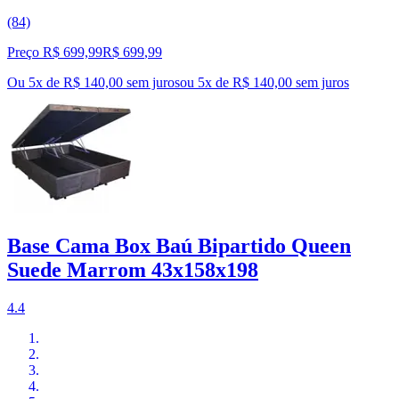
(84)
Preço R$ 699,99
R$
699
,
99
Ou 5x de R$ 140,00 sem juros
ou
5
x de
R$ 140,00
sem juros
Base Cama Box Baú Bipartido Queen
Suede Marrom 43x158x198
4.4