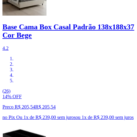
Base Cama Box Casal Padrão 138x188x37
Cor Bege
4.2
(26)
14% OFF
Preço R$ 205,54
R$
205
,
54
no Pix
Ou 1x de R$ 239,00 sem juros
ou
1
x de
R$ 239,00
sem juros