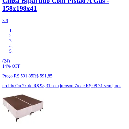
Cinza Bipartido Com Pistão A Gás -
158x198x41
3.9
(24)
14% OFF
Preço R$ 591,85
R$
591
,
85
no Pix
Ou 7x de R$ 98,31 sem juros
ou
7
x de
R$ 98,31
sem juros