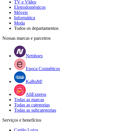
TV e Vídeo
Eletrodomésticos
Móveis
Informática
Moda
Todos os departamentos
Nossas marcas e parceiros
Netshoes
Epoca Cosméticos
KaBuM!
AliExpress
Todas as marcas
Todas as categorias
Todas as subcategorias
Serviços e benefícios
Cartão Luiza