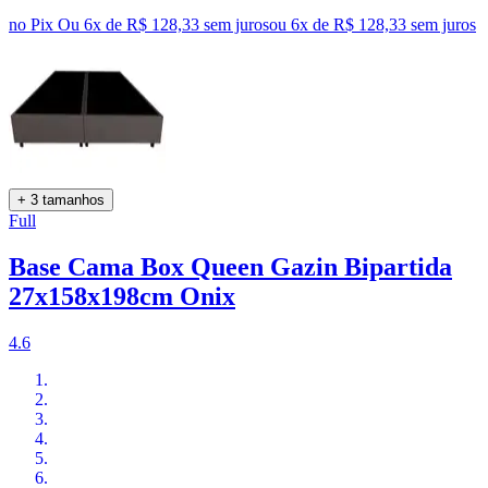
no Pix
Ou 6x de R$ 128,33 sem juros
ou
6
x de
R$ 128,33
sem juros
+ 3 tamanhos
Full
Base Cama Box Queen Gazin Bipartida
27x158x198cm Onix
4.6