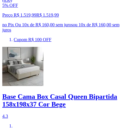
(830)
5% OFF
Preço R$ 1.519,99
R$
1.519
,
99
no Pix
Ou 10x de R$ 160,00 sem juros
ou
10
x de
R$ 160,00
sem
juros
Cupom R$ 100 OFF
Base Cama Box Casal Queen Bipartida
158x198x37 Cor Bege
4.3