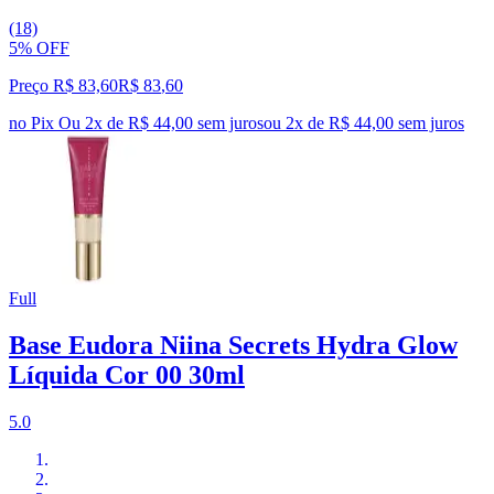
(18)
5% OFF
Preço R$ 83,60
R$
83
,
60
no Pix
Ou 2x de R$ 44,00 sem juros
ou
2
x de
R$ 44,00
sem juros
Full
Base Eudora Niina Secrets Hydra Glow
Líquida Cor 00 30ml
5.0