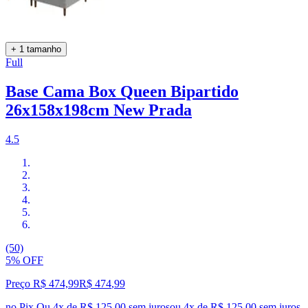
+ 1 tamanho
Full
Base Cama Box Queen Bipartido
26x158x198cm New Prada
4.5
(50)
5% OFF
Preço R$ 474,99
R$
474
,
99
no Pix
Ou 4x de R$ 125,00 sem juros
ou
4
x de
R$ 125,00
sem juros