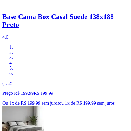
Base Cama Box Casal Suede 138x188
Preto
4.6
(132)
Preço R$ 199,99
R$
199
,
99
Ou 1x de R$ 199,99 sem juros
ou
1
x de
R$ 199,99
sem juros