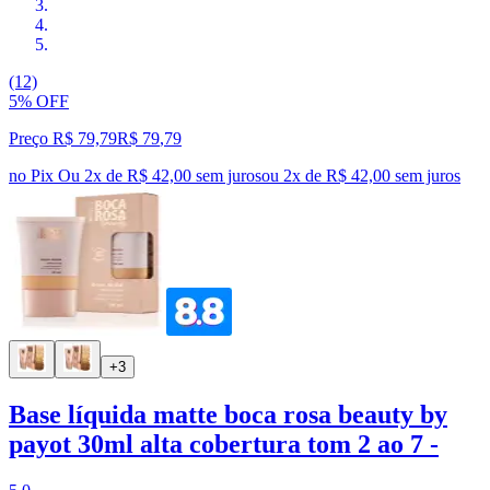
(12)
5% OFF
Preço R$ 79,79
R$
79
,
79
no Pix
Ou 2x de R$ 42,00 sem juros
ou
2
x de
R$ 42,00
sem juros
+3
Base líquida matte boca rosa beauty by
payot 30ml alta cobertura tom 2 ao 7 -