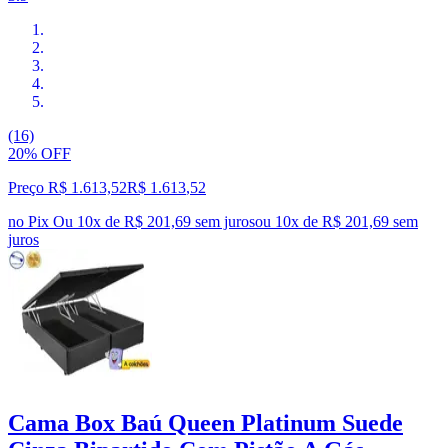
(16)
20% OFF
Preço R$ 1.613,52
R$
1.613
,
52
no Pix
Ou 10x de R$ 201,69 sem juros
ou
10
x de
R$ 201,69
sem
juros
Cama Box Baú Queen Platinum Suede