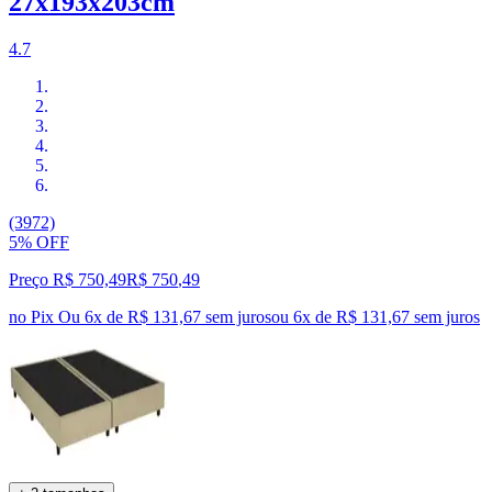
27x193x203cm
4.7
(3972)
5% OFF
Preço R$ 750,49
R$
750
,
49
no Pix
Ou 6x de R$ 131,67 sem juros
ou
6
x de
R$ 131,67
sem juros