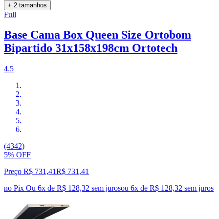
+ 2 tamanhos
Full
Base Cama Box Queen Size Ortobom
Bipartido 31x158x198cm Ortotech
4.5
(4342)
5% OFF
Preço R$ 731,41
R$
731
,
41
no Pix
Ou 6x de R$ 128,32 sem juros
ou
6
x de
R$ 128,32
sem juros