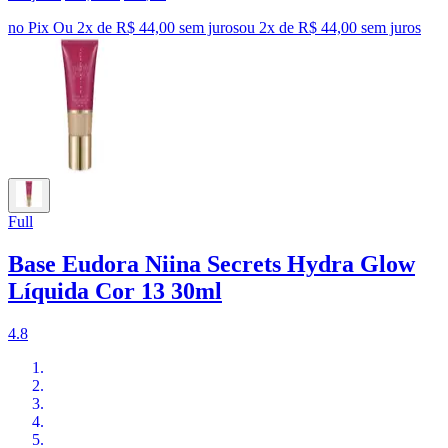
no Pix
Ou 2x de R$ 44,00 sem juros
ou
2
x de
R$ 44,00
sem juros
Full
Base Eudora Niina Secrets Hydra Glow
Líquida Cor 13 30ml
4.8