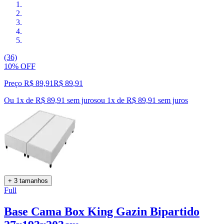
(36)
10% OFF
Preço R$ 89,91
R$
89
,
91
Ou 1x de R$ 89,91 sem juros
ou
1
x de
R$ 89,91
sem juros
+ 3 tamanhos
Full
Base Cama Box King Gazin Bipartido