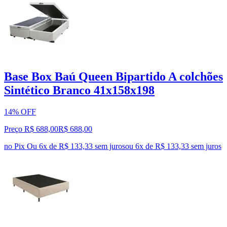
Base Box Baú Queen Bipartido A colchões
Sintético Branco 41x158x198
14% OFF
Preço R$ 688,00
R$
688
,
00
no Pix
Ou 6x de R$ 133,33 sem juros
ou
6
x de
R$ 133,33
sem juros