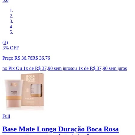
5.0
(3)
3% OFF
Preço R$ 36,76
R$
36
,
76
no Pix
Ou 1x de R$ 37,90 sem juros
ou
1
x de
R$ 37,90
sem juros
Full
Base Mate Longa Duração Boca Rosa