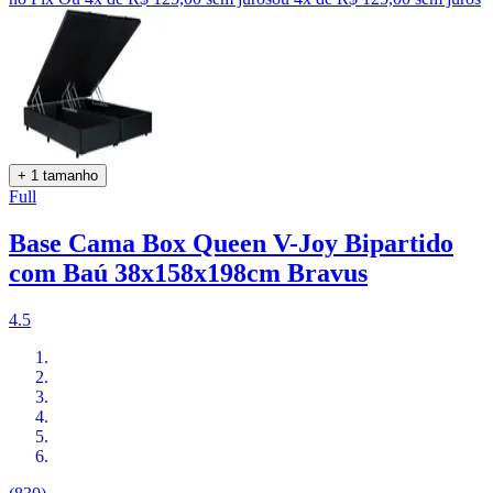
+ 1 tamanho
Full
Base Cama Box Queen V-Joy Bipartido
com Baú 38x158x198cm Bravus
4.5