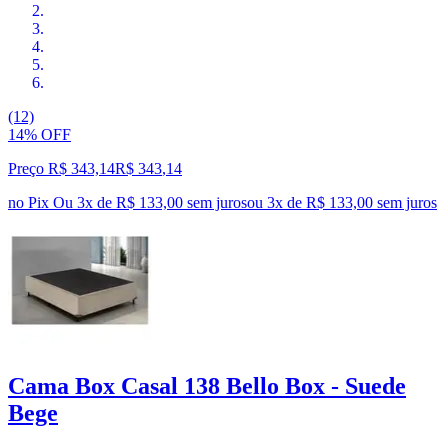
(12)
14% OFF
Preço R$ 343,14
R$
343
,
14
no Pix
Ou 3x de R$ 133,00 sem juros
ou
3
x de
R$ 133,00
sem juros
Cama Box Casal 138 Bello Box - Suede
Bege