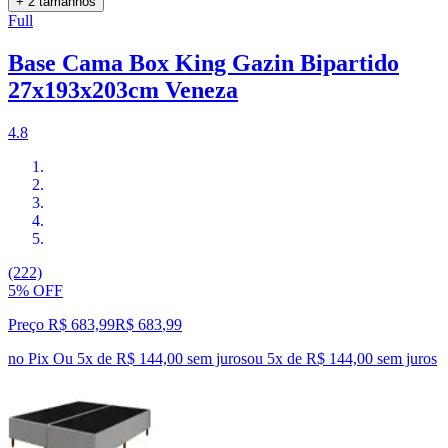
+ 2 tamanhos
Full
Base Cama Box King Gazin Bipartido
27x193x203cm Veneza
4.8
(222)
5% OFF
Preço R$ 683,99
R$
683
,
99
no Pix
Ou 5x de R$ 144,00 sem juros
ou
5
x de
R$ 144,00
sem juros