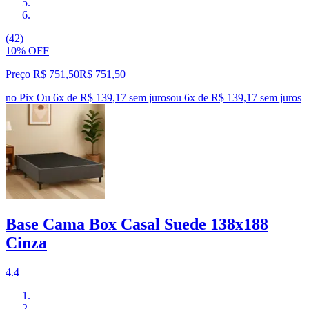
(42)
10% OFF
Preço R$ 751,50
R$
751
,
50
no Pix
Ou 6x de R$ 139,17 sem juros
ou
6
x de
R$ 139,17
sem juros
Base Cama Box Casal Suede 138x188
Cinza
4.4