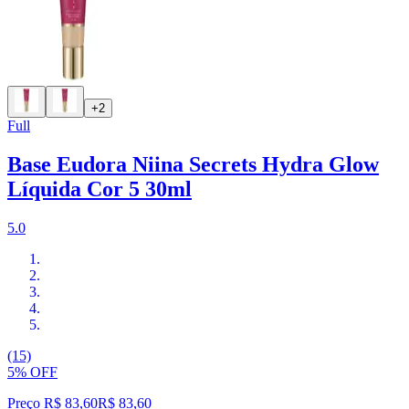
+2
Full
Base Eudora Niina Secrets Hydra Glow
Líquida Cor 5 30ml
5.0
(15)
5% OFF
Preço R$ 83,60
R$
83
,
60