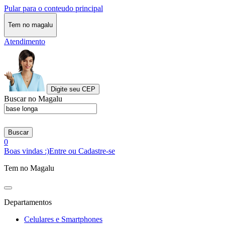
Pular para o conteudo principal
Tem no magalu
Atendimento
Digite seu CEP
Buscar no Magalu
Buscar
0
Boas vindas :)
Entre ou Cadastre-se
Tem no Magalu
Departamentos
Celulares e Smartphones