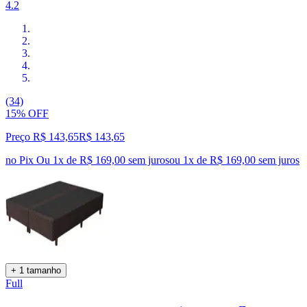
4.2
(34)
15% OFF
Preço R$ 143,65
R$
143
,
65
no Pix
Ou 1x de R$ 169,00 sem juros
ou
1
x de
R$ 169,00
sem juros
+ 1 tamanho
Full