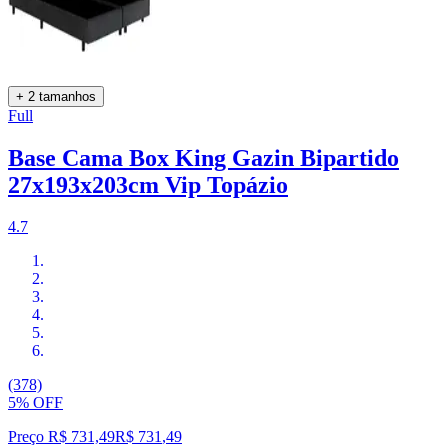
+ 2 tamanhos
Full
Base Cama Box King Gazin Bipartido
27x193x203cm Vip Topázio
4.7
(378)
5% OFF
Preço R$ 731,49
R$
731
,
49