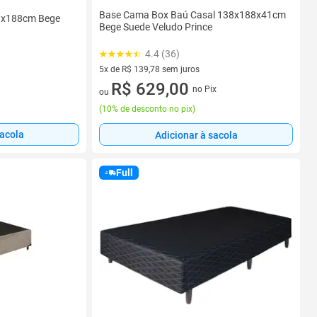
Base Cama Box Baú Casal 138x188x41cm
8x188cm Bege
Bege Suede Veludo Prince
4.4 (36)
5x de R$ 139,78 sem juros
5 vez de R$ 139,78 sem juros
R$ 629,00
no Pix
ou
(
10% de desconto no pix
)
sacola
Adicionar à sacola
Full