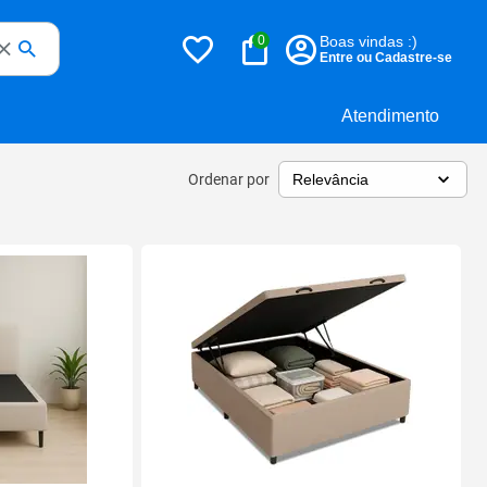
0
Boas vindas :)
Entre ou Cadastre-se
Atendimento
Ordenar por