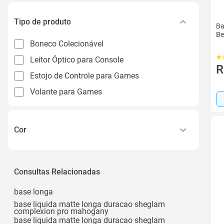
Tipo de produto
Ba
Be
Boneco Colecionável
Leitor Óptico para Console
R
Estojo de Controle para Games
Volante para Games
Cor
6 Unidades sem Caixa
Preto
Consultas Relacionadas
Zz21721
base longa
Zz21722
base liquida matte longa duracao sheglam
complexion pro mahogany
Zz21723
base liquida matte longa duracao sheglam