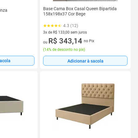
Base Cama Box Casal Queen Bipartida
inza
158x198x37 Cor Bege
4.3 (12)
3x de R$ 133,00 sem juros
3 vez de R$ 133,00 sem juros
R$ 343,14
no Pix
ou
(
14% de desconto no pix
)
sacola
Adicionar à sacola