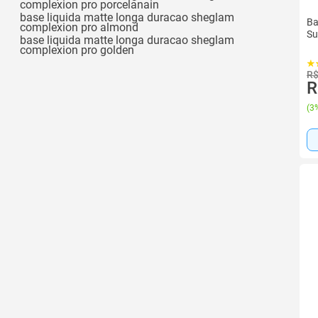
complexion pro porcelanain
Ver todos
base liquida matte longa duracao sheglam
Ba
complexion pro almond
Su
base liquida matte longa duracao sheglam
complexion pro golden
R$
R
(
3%