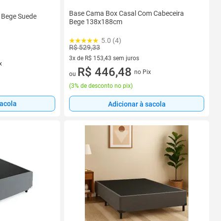
Base Cama Box Casal Com Cabeceira
 Bege Suede
Bege 138x188cm
5.0 (4)
R$ 529,33
3x de R$ 153,43 sem juros
x
3 vez de R$ 153,43 sem juros
R$ 446,48
no Pix
ou
(
3% de desconto no pix
)
sacola
Adicionar à sacola