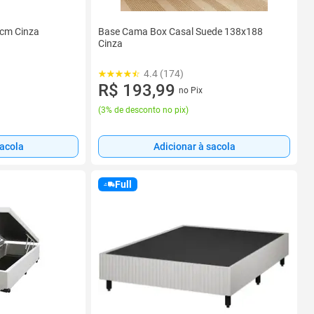
 cm Cinza
Base Cama Box Casal Suede 138x188
Cinza
4.4 (174)
R$ 193,99
no Pix
(
3% de desconto no pix
)
sacola
Adicionar à sacola
Full