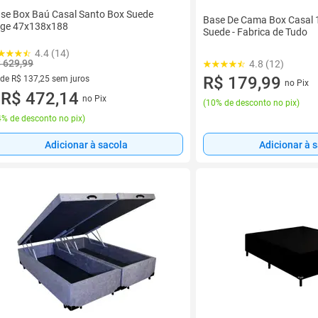
se Box Baú Casal Santo Box Suede
Base De Cama Box Casal
ge 47x138x188
Suede - Fabrica de Tudo
4.4 (14)
 629,99
4.8 (12)
R$ 179,99
 de R$ 137,25 sem juros
no Pix
ez de R$ 137,25 sem juros
R$ 472,14
no Pix
u
(
10% de desconto no pix
)
% de desconto no pix
)
Adicionar à sacola
Adicionar à 