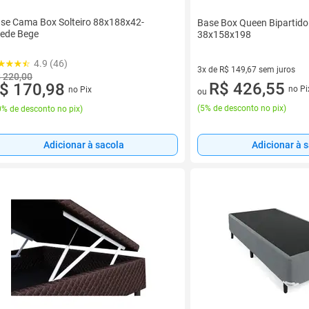
se Cama Box Solteiro 88x188x42-
Base Box Queen Bipartido
ede Bege
38x158x198
4.9 (46)
3x de R$ 149,67 sem juros
 220,00
3 vez de R$ 149,67 sem juros
R$ 426,55
$ 170,98
no Pi
no Pix
ou
(
5% de desconto no pix
)
% de desconto no pix
)
Adicionar à sacola
Adicionar à 