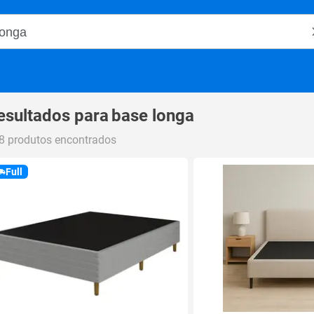
o Magalu
esultados para
base longa
8 produtos encontrados
Full