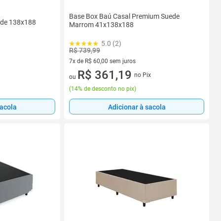
Base Box Baú Casal Premium Suede
ede 138x188
Marrom 41x138x188
5.0 (2)
R$ 739,99
7x de R$ 60,00 sem juros
7 vez de R$ 60,00 sem juros
R$ 361,19
no Pix
ou
(
14% de desconto no pix
)
sacola
Adicionar à sacola