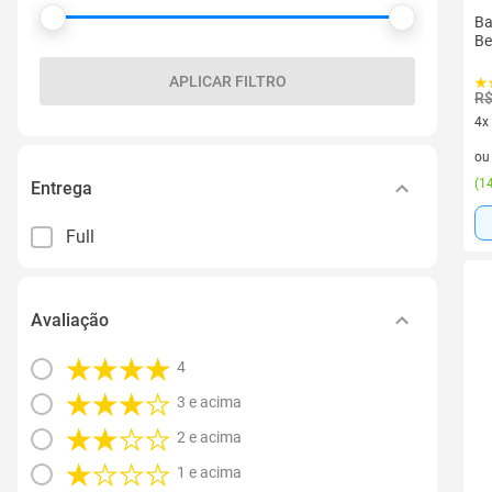
Ba
Be
APLICAR FILTRO
R$
4x
4 v
o
(
14
Entrega
Full
Avaliação
4
3 e acima
2 e acima
1 e acima