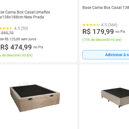
Base Cama Box Casal 13
se Cama Box Casal Umaflex
x138x188cm New Prada
4.5 (366)
4.5 (50)
R$ 179,99
no Pix
 595,70
 de R$ 125,00 sem juros
(
10% de desconto no pix
)
ez de R$ 125,00 sem juros
R$ 474,99
no Pix
u
Adicionar à 
 de desconto no pix
)