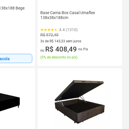
 138x188 Bege
Base Cama Box Casal Umaflex
138x38x188cm
4.4 (1310)
R$ 572,40
3x de R$ 143,33 sem juros
3 vez de R$ 143,33 sem juros
R$ 408,49
no Pix
ou
(
5% de desconto no pix
)
sacola