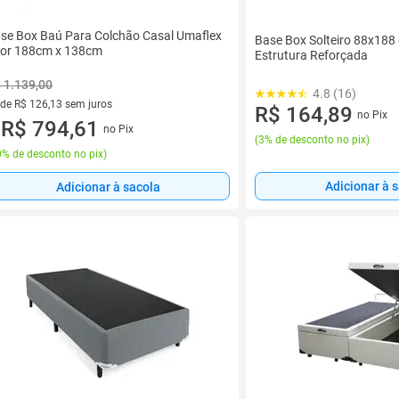
se Box Baú Para Colchão Casal Umaflex
Base Box Solteiro 88x188
or 188cm x 138cm
Estrutura Reforçada
 1.139,00
4.8 (16)
 de R$ 126,13 sem juros
R$ 164,89
no Pix
ez de R$ 126,13 sem juros
R$ 794,61
no Pix
u
(
3% de desconto no pix
)
% de desconto no pix
)
Adicionar à 
Adicionar à sacola