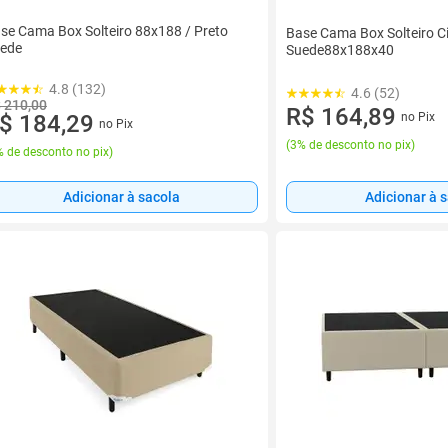
se Cama Box Solteiro 88x188 / Preto
Base Cama Box Solteiro C
ede
Suede88x188x40
4.8 (132)
4.6 (52)
 210,00
R$ 164,89
no Pix
$ 184,29
no Pix
(
3% de desconto no pix
)
 de desconto no pix
)
Adicionar à 
Adicionar à sacola