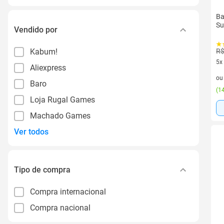
Ba
Su
Vendido por
Kabum!
R$
5x
Aliexpress
5 v
o
Baro
(
14
Loja Rugal Games
Machado Games
Ver todos
Tipo de compra
Compra internacional
Compra nacional