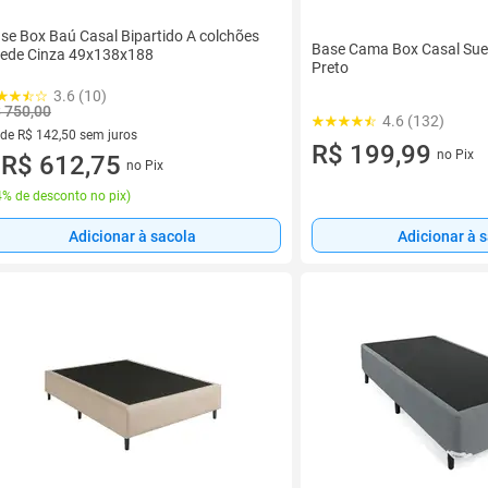
se Box Baú Casal Bipartido A colchões
Base Cama Box Casal Su
ede Cinza 49x138x188
Preto
3.6 (10)
 750,00
4.6 (132)
 de R$ 142,50 sem juros
R$ 199,99
no Pix
ez de R$ 142,50 sem juros
R$ 612,75
no Pix
u
% de desconto no pix
)
Adicionar à sacola
Adicionar à 