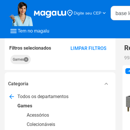
Buscar n
Digite seu CEP
Buscar
Tem no magalu
R
Filtros selecionados
LIMPAR FILTROS
99
Games
Categoria
Todos os departamentos
Games
Acessórios
Colecionáveis