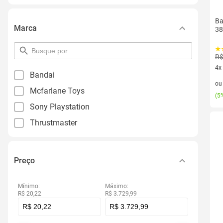
Ba
Marca
38
pesquisar
R$
por
filtro
4x
Bandai
4 v
o
Mcfarlane Toys
(
5%
Sony Playstation
Thrustmaster
Preço
Mínimo:
Máximo:
R$ 20,22
R$ 3.729,99