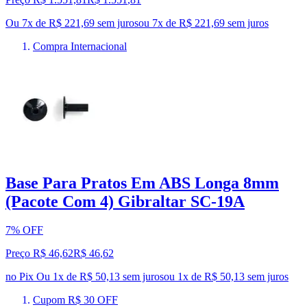
Ou 7x de R$ 221,69 sem juros
ou
7
x de
R$ 221,69
sem juros
Compra Internacional
Base Para Pratos Em ABS Longa 8mm
(Pacote Com 4) Gibraltar SC-19A
7% OFF
Preço R$ 46,62
R$
46
,
62
no Pix
Ou 1x de R$ 50,13 sem juros
ou
1
x de
R$ 50,13
sem juros
Cupom R$ 30 OFF