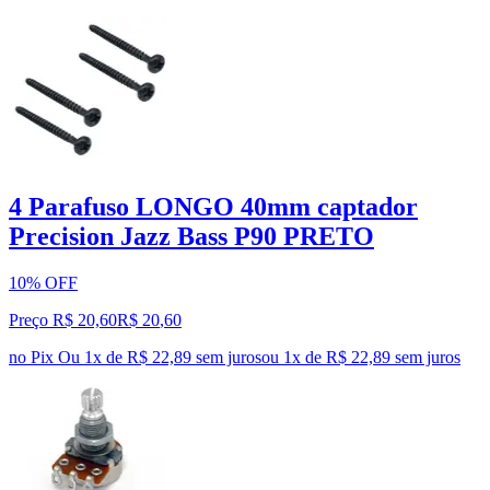
4 Parafuso LONGO 40mm captador
Precision Jazz Bass P90 PRETO
10% OFF
Preço R$ 20,60
R$
20
,
60
no Pix
Ou 1x de R$ 22,89 sem juros
ou
1
x de
R$ 22,89
sem juros