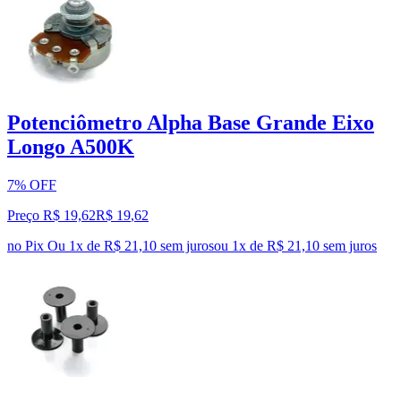
Potenciômetro Alpha Base Grande Eixo
Longo A500K
7% OFF
Preço R$ 19,62
R$
19
,
62
no Pix
Ou 1x de R$ 21,10 sem juros
ou
1
x de
R$ 21,10
sem juros