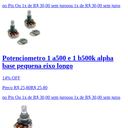
no Pix
Ou 1x de R$ 30,00 sem juros
ou
1
x de
R$ 30,00
sem juros
Potenciometro 1 a500 e 1 b500k alpha
base pequena eixo longo
14% OFF
Preço R$ 25,80
R$
25
,
80
no Pix
Ou 1x de R$ 30,00 sem juros
ou
1
x de
R$ 30,00
sem juros