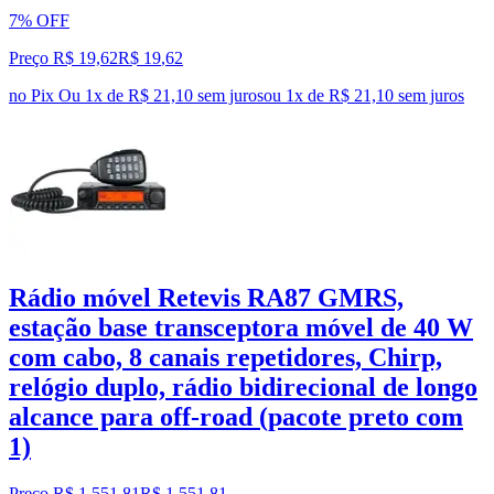
7% OFF
Preço R$ 19,62
R$
19
,
62
no Pix
Ou 1x de R$ 21,10 sem juros
ou
1
x de
R$ 21,10
sem juros
Rádio móvel Retevis RA87 GMRS,
estação base transceptora móvel de 40 W
com cabo, 8 canais repetidores, Chirp,
relógio duplo, rádio bidirecional de longo
alcance para off-road (pacote preto com
1)
Preço R$ 1.551,81
R$
1.551
,
81