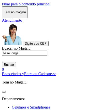
Pular para o conteudo principal
Tem no magalu
Atendimento
Digite seu CEP
Buscar no Magalu
Buscar
0
Boas vindas :)
Entre ou Cadastre-se
Tem no Magalu
Departamentos
Celulares e Smartphones