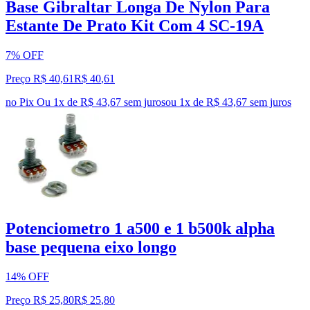
Base Gibraltar Longa De Nylon Para
Estante De Prato Kit Com 4 SC-19A
7% OFF
Preço R$ 40,61
R$
40
,
61
no Pix
Ou 1x de R$ 43,67 sem juros
ou
1
x de
R$ 43,67
sem juros
Potenciometro 1 a500 e 1 b500k alpha
base pequena eixo longo
14% OFF
Preço R$ 25,80
R$
25
,
80