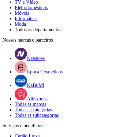
TV e Vídeo
Eletrodomésticos
Móveis
Informática
Moda
Todos os departamentos
Nossas marcas e parceiros
Netshoes
Epoca Cosméticos
KaBuM!
AliExpress
Todas as marcas
Todas as categorias
Todas as subcategorias
Serviços e benefícios
Cartão Luiza