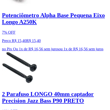
Potenciômetro Alpha Base Pequena Eixo
Longo A250K
7% OFF
Preço R$ 15,40
R$
15
,
40
no Pix
Ou 1x de R$ 16,56 sem juros
ou
1
x de
R$ 16,56
sem juros
2 Parafuso LONGO 40mm captador
Precision Jazz Bass P90 PRETO