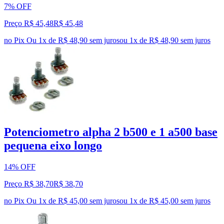
7% OFF
Preço R$ 45,48
R$
45
,
48
no Pix
Ou 1x de R$ 48,90 sem juros
ou
1
x de
R$ 48,90
sem juros
Potenciometro alpha 2 b500 e 1 a500 base
pequena eixo longo
14% OFF
Preço R$ 38,70
R$
38
,
70
no Pix
Ou 1x de R$ 45,00 sem juros
ou
1
x de
R$ 45,00
sem juros