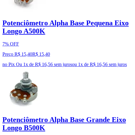
Potenciômetro Alpha Base Pequena Eixo
Longo A500K
7% OFF
Preço R$ 15,40
R$
15
,
40
no Pix
Ou 1x de R$ 16,56 sem juros
ou
1
x de
R$ 16,56
sem juros
Potenciômetro Alpha Base Grande Eixo
Longo B500K