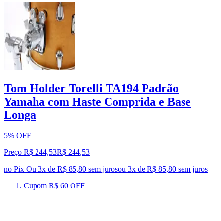
Tom Holder Torelli TA194 Padrão
Yamaha com Haste Comprida e Base
Longa
5% OFF
Preço R$ 244,53
R$
244
,
53
no Pix
Ou 3x de R$ 85,80 sem juros
ou
3
x de
R$ 85,80
sem juros
Cupom R$ 60 OFF