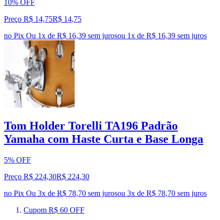
10% OFF
Preço R$ 14,75
R$
14
,
75
no Pix
Ou 1x de R$ 16,39 sem juros
ou
1
x de
R$ 16,39
sem juros
Tom Holder Torelli TA196 Padrão
Yamaha com Haste Curta e Base Longa
5% OFF
Preço R$ 224,30
R$
224
,
30
no Pix
Ou 3x de R$ 78,70 sem juros
ou
3
x de
R$ 78,70
sem juros
Cupom R$ 60 OFF