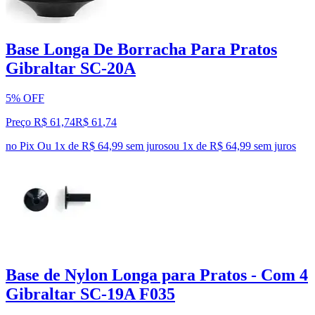
Base Longa De Borracha Para Pratos
Gibraltar SC-20A
5% OFF
Preço R$ 61,74
R$
61
,
74
no Pix
Ou 1x de R$ 64,99 sem juros
ou
1
x de
R$ 64,99
sem juros
Base de Nylon Longa para Pratos - Com 4
Gibraltar SC-19A F035