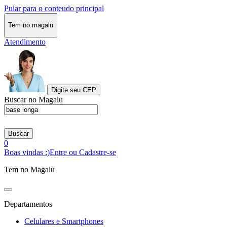
Pular para o conteudo principal
Tem no magalu
Atendimento
Digite seu CEP
Buscar no Magalu
Buscar
0
Boas vindas :)
Entre ou Cadastre-se
Tem no Magalu
Departamentos
Celulares e Smartphones