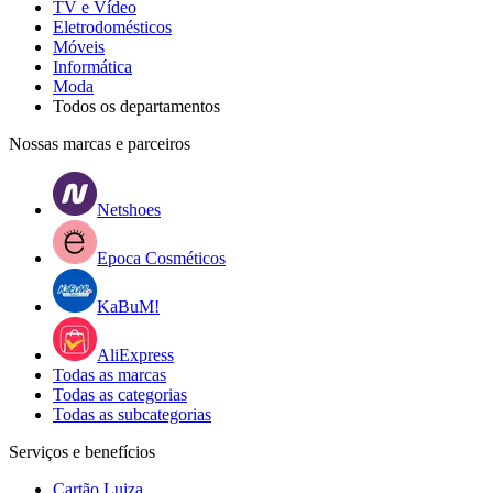
TV e Vídeo
Eletrodomésticos
Móveis
Informática
Moda
Todos os departamentos
Nossas marcas e parceiros
Netshoes
Epoca Cosméticos
KaBuM!
AliExpress
Todas as marcas
Todas as categorias
Todas as subcategorias
Serviços e benefícios
Cartão Luiza