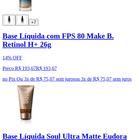
+7
Base Líquida com FPS 80 Make B.
Retinol H+ 26g
14% OFF
Preço R$ 193,67
R$
193
,
67
no Pix
Ou 3x de R$ 75,07 sem juros
ou
3
x de
R$ 75,07
sem juros
Base Líquida Soul Ultra Matte Eudora