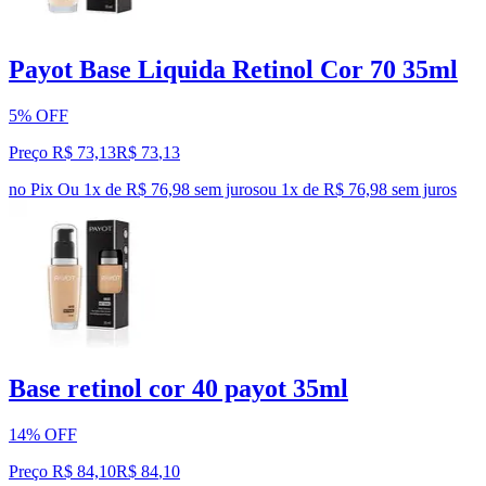
Payot Base Liquida Retinol Cor 70 35ml
5% OFF
Preço R$ 73,13
R$
73
,
13
no Pix
Ou 1x de R$ 76,98 sem juros
ou
1
x de
R$ 76,98
sem juros
Base retinol cor 40 payot 35ml
14% OFF
Preço R$ 84,10
R$
84
,
10