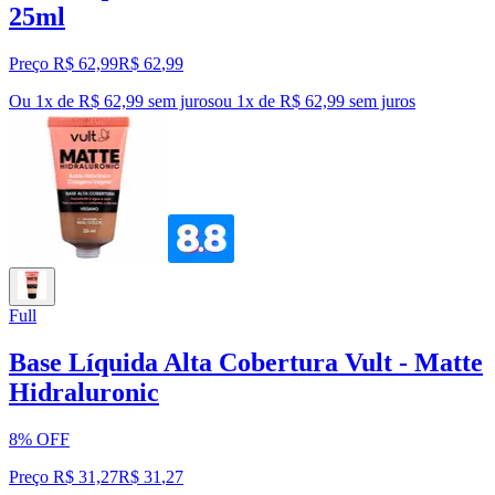
25ml
Preço R$ 62,99
R$
62
,
99
Ou 1x de R$ 62,99 sem juros
ou
1
x de
R$ 62,99
sem juros
Full
Base Líquida Alta Cobertura Vult - Matte
Hidraluronic
8% OFF
Preço R$ 31,27
R$
31
,
27