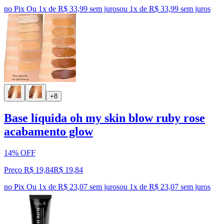
no Pix
Ou 1x de R$ 33,99 sem juros
ou
1
x de
R$ 33,99
sem juros
+8
Base líquida oh my skin blow ruby rose
acabamento glow
14% OFF
Preço R$ 19,84
R$
19
,
84
no Pix
Ou 1x de R$ 23,07 sem juros
ou
1
x de
R$ 23,07
sem juros