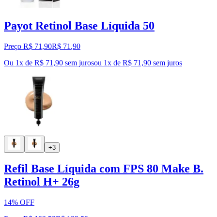
Payot Retinol Base Líquida 50
Preço R$ 71,90
R$
71
,
90
Ou 1x de R$ 71,90 sem juros
ou
1
x de
R$ 71,90
sem juros
+3
Refil Base Líquida com FPS 80 Make B.
Retinol H+ 26g
14% OFF