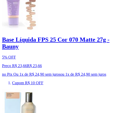
Base Líquida FPS 25 Cor 070 Matte 27g -
Bauny
5% OFF
Preço R$ 23,66
R$
23
,
66
no Pix
Ou 1x de R$ 24,90 sem juros
ou
1
x de
R$ 24,90
sem juros
Cupom R$ 10 OFF