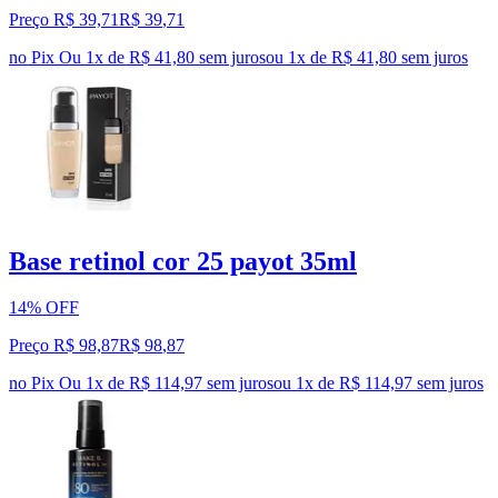
Preço R$ 39,71
R$
39
,
71
no Pix
Ou 1x de R$ 41,80 sem juros
ou
1
x de
R$ 41,80
sem juros
Base retinol cor 25 payot 35ml
14% OFF
Preço R$ 98,87
R$
98
,
87
no Pix
Ou 1x de R$ 114,97 sem juros
ou
1
x de
R$ 114,97
sem juros