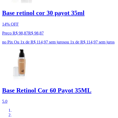
Base retinol cor 30 payot 35ml
14% OFF
Preço R$ 98,87
R$
98
,
87
no Pix
Ou 1x de R$ 114,97 sem juros
ou
1
x de
R$ 114,97
sem juros
Base Retinol Cor 60 Payot 35ML
5.0