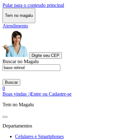
Pular para o conteudo principal
Tem no magalu
Atendimento
Digite seu CEP
Buscar no Magalu
Buscar
0
Boas vindas :)
Entre ou Cadastre-se
Tem no Magalu
Departamentos
Celulares e Smartphones