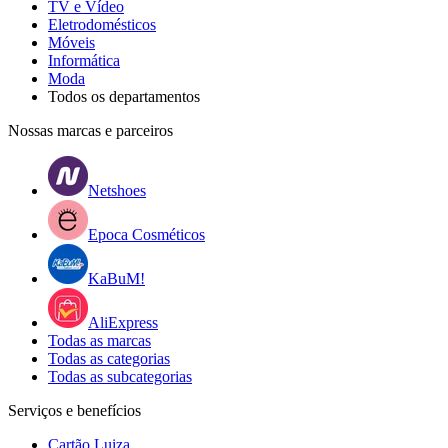
TV e Vídeo
Eletrodomésticos
Móveis
Informática
Moda
Todos os departamentos
Nossas marcas e parceiros
Netshoes
Epoca Cosméticos
KaBuM!
AliExpress
Todas as marcas
Todas as categorias
Todas as subcategorias
Serviços e benefícios
Cartão Luiza