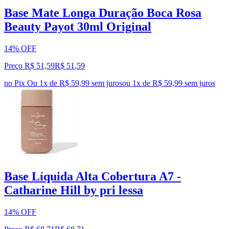
Base Mate Longa Duração Boca Rosa
Beauty Payot 30ml Original
14% OFF
Preço R$ 51,59
R$
51
,
59
no Pix
Ou 1x de R$ 59,99 sem juros
ou
1
x de
R$ 59,99
sem juros
Base Líquida Alta Cobertura A7 -
Catharine Hill by pri lessa
14% OFF