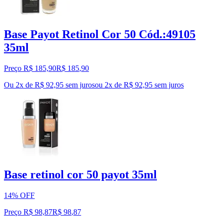
Base Payot Retinol Cor 50 Cód.:49105
35ml
Preço R$ 185,90
R$
185
,
90
Ou 2x de R$ 92,95 sem juros
ou
2
x de
R$ 92,95
sem juros
Base retinol cor 50 payot 35ml
14% OFF
Preço R$ 98,87
R$
98
,
87