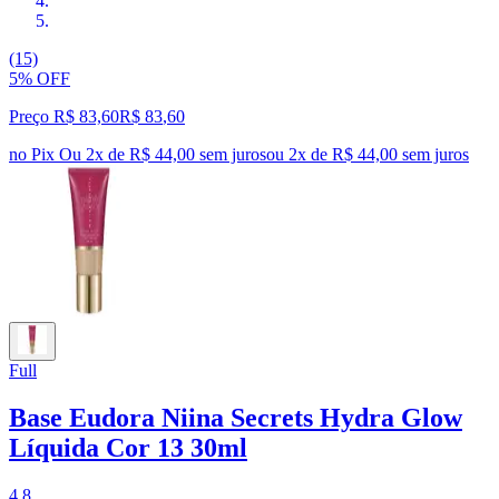
(15)
5% OFF
Preço R$ 83,60
R$
83
,
60
no Pix
Ou 2x de R$ 44,00 sem juros
ou
2
x de
R$ 44,00
sem juros
Full
Base Eudora Niina Secrets Hydra Glow
Líquida Cor 13 30ml
4.8