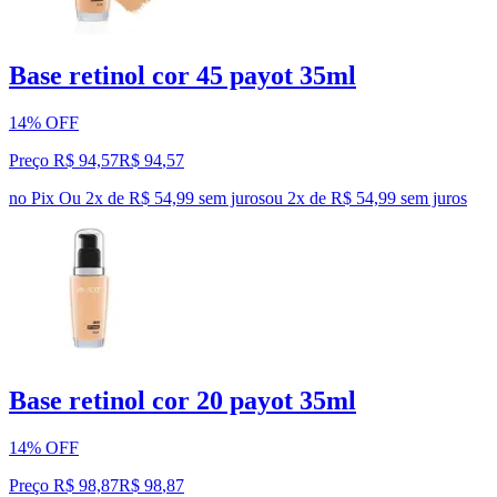
Base retinol cor 45 payot 35ml
14% OFF
Preço R$ 94,57
R$
94
,
57
no Pix
Ou 2x de R$ 54,99 sem juros
ou
2
x de
R$ 54,99
sem juros
Base retinol cor 20 payot 35ml
14% OFF
Preço R$ 98,87
R$
98
,
87