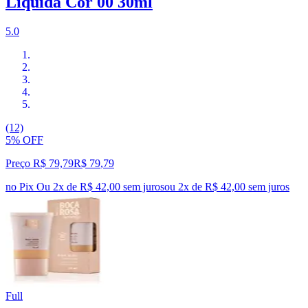
Líquida Cor 00 30ml
5.0
(12)
5% OFF
Preço R$ 79,79
R$
79
,
79
no Pix
Ou 2x de R$ 42,00 sem juros
ou
2
x de
R$ 42,00
sem juros
Full