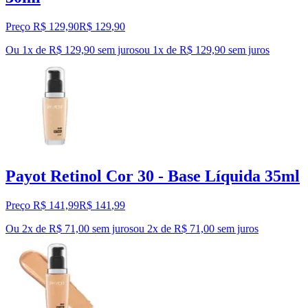
Preço R$ 129,90
R$
129
,
90
Ou 1x de R$ 129,90 sem juros
ou
1
x de
R$ 129,90
sem juros
Payot Retinol Cor 30 - Base Líquida 35ml
Preço R$ 141,99
R$
141
,
99
Ou 2x de R$ 71,00 sem juros
ou
2
x de
R$ 71,00
sem juros