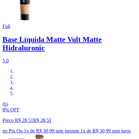
Full
Base Líquida Matte Vult Matte
Hidraluronic
5.0
(6)
8% OFF
Preço R$ 28,51
R$
28
,
51
no Pix
Ou 1x de R$ 30,99 sem juros
ou
1
x de
R$ 30,99
sem juros