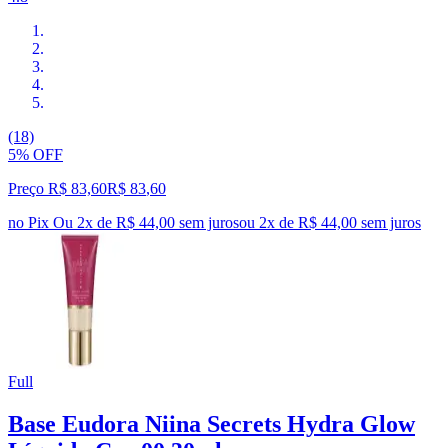
(18)
5% OFF
Preço R$ 83,60
R$
83
,
60
no Pix
Ou 2x de R$ 44,00 sem juros
ou
2
x de
R$ 44,00
sem juros
Full
Base Eudora Niina Secrets Hydra Glow