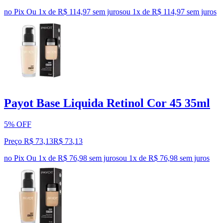
no Pix
Ou 1x de R$ 114,97 sem juros
ou
1
x de
R$ 114,97
sem juros
Payot Base Liquida Retinol Cor 45 35ml
5% OFF
Preço R$ 73,13
R$
73
,
13
no Pix
Ou 1x de R$ 76,98 sem juros
ou
1
x de
R$ 76,98
sem juros