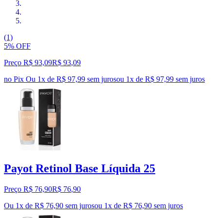
(1)
5% OFF
Preço R$ 93,09
R$
93
,
09
no Pix
Ou 1x de R$ 97,99 sem juros
ou
1
x de
R$ 97,99
sem juros
Payot Retinol Base Líquida 25
Preço R$ 76,90
R$
76
,
90
Ou 1x de R$ 76,90 sem juros
ou
1
x de
R$ 76,90
sem juros