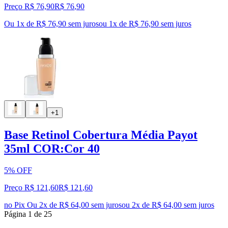
Preço R$ 76,90
R$
76
,
90
Ou 1x de R$ 76,90 sem juros
ou
1
x de
R$ 76,90
sem juros
+1
Base Retinol Cobertura Média Payot
35ml COR:Cor 40
5% OFF
Preço R$ 121,60
R$
121
,
60
no Pix
Ou 2x de R$ 64,00 sem juros
ou
2
x de
R$ 64,00
sem juros
Página
1
de
25