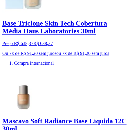
Base Triclone Skin Tech Cobertura
Média Haus Laboratories 30ml
Preço R$ 638,37
R$
638
,
37
Ou 7x de R$ 91,20 sem juros
ou
7
x de
R$ 91,20
sem juros
Compra Internacional
Mascavo Soft Radiance Base Líquida 12C
30ml