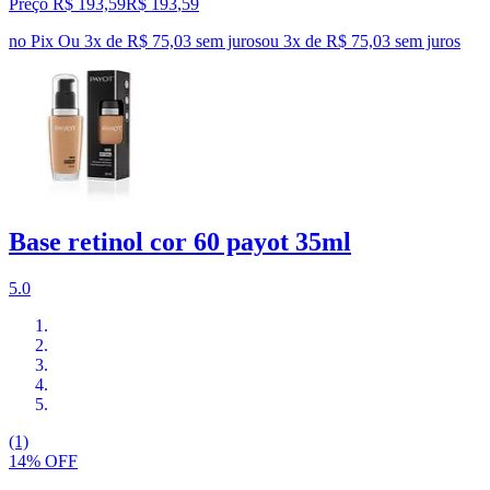
Preço R$ 193,59
R$
193
,
59
no Pix
Ou 3x de R$ 75,03 sem juros
ou
3
x de
R$ 75,03
sem juros
Base retinol cor 60 payot 35ml
5.0
(1)
14% OFF