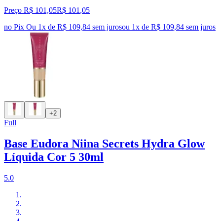
Preço R$ 101,05
R$
101
,
05
no Pix
Ou 1x de R$ 109,84 sem juros
ou
1
x de
R$ 109,84
sem juros
+2
Full
Base Eudora Niina Secrets Hydra Glow
Líquida Cor 5 30ml
5.0