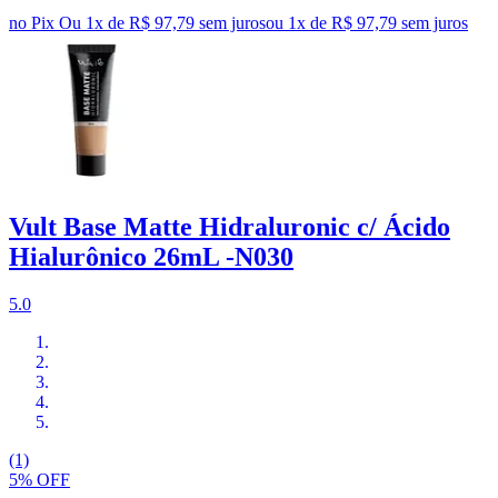
no Pix
Ou 1x de R$ 97,79 sem juros
ou
1
x de
R$ 97,79
sem juros
Vult Base Matte Hidraluronic c/ Ácido
Hialurônico 26mL -N030
5.0
(1)
5% OFF