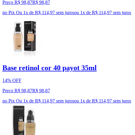
Preço R$ 98,87
R$
98
,
87
no Pix
Ou 1x de R$ 114,97 sem juros
ou
1
x de
R$ 114,97
sem juros
Base retinol cor 40 payot 35ml
14% OFF
Preço R$ 98,87
R$
98
,
87
no Pix
Ou 1x de R$ 114,97 sem juros
ou
1
x de
R$ 114,97
sem juros