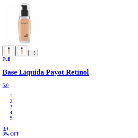
+3
Full
Base Líquida Payot Retinol
5.0
(6)
8% OFF