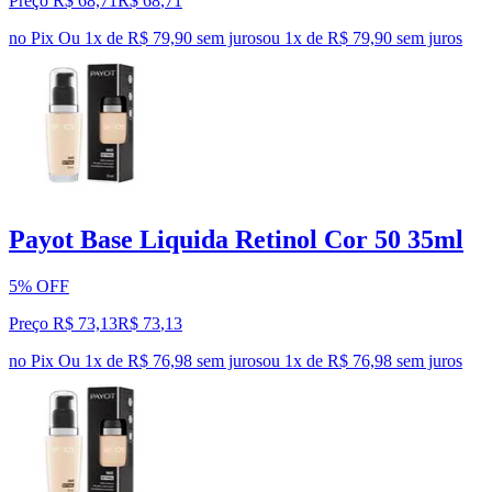
Preço R$ 68,71
R$
68
,
71
no Pix
Ou 1x de R$ 79,90 sem juros
ou
1
x de
R$ 79,90
sem juros
Payot Base Liquida Retinol Cor 50 35ml
5% OFF
Preço R$ 73,13
R$
73
,
13
no Pix
Ou 1x de R$ 76,98 sem juros
ou
1
x de
R$ 76,98
sem juros