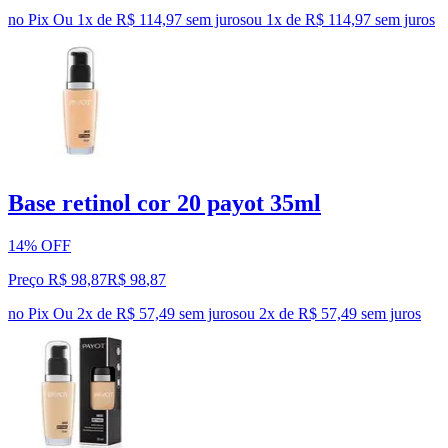
no Pix
Ou 1x de R$ 114,97 sem juros
ou
1
x de
R$ 114,97
sem juros
Base retinol cor 20 payot 35ml
14% OFF
Preço R$ 98,87
R$
98
,
87
no Pix
Ou 2x de R$ 57,49 sem juros
ou
2
x de
R$ 57,49
sem juros